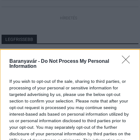
HÍRDETÉS
LEGFRISSEBB
Országos hírek
Szakirányú továbbképzésekkel segíti
Baranyavár -
Do Not Process My Personal
Information
idén is a társadalmi kihívások leküzdését
a Gál Ferenc Egyetem
If you wish to opt-out of the sale, sharing to third parties, or
processing of your personal or sensitive information for
Országos hírek
targeted advertising by us, please use the below opt-out
A lakosságra is fontos szerep hárul a
section to confirm your selection. Please note that after your
szúnyoginvázió elkerülésében
opt-out request is processed you may continue seeing
interest-based ads based on personal information utilized by
us or personal information disclosed to third parties prior to
your opt-out. You may separately opt-out of the further
Országos hírek
disclosure of your personal information by third parties on the
Itt az ÉVOSZ megoldása a hőhullámok és