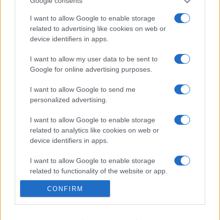
Google consents
I want to allow Google to enable storage
A lakosságra is fontos szerep hárul a
related to advertising like cookies on web or
szúnyoginvázió elkerülésében
device identifiers in apps.
I want to allow my user data to be sent to
Google for online advertising purposes.
Túlfogyasztás napja - július 30-ra
felhasználta az emberiség a Föld egész
I want to allow Google to send me
évre elegendő erőforrásait
personalized advertising.
I want to allow Google to enable storage
related to analytics like cookies on web or
KIEMELT
device identifiers in apps.
Szakirányú továbbképzésekkel segíti
I want to allow Google to enable storage
idén is a társadalmi kihívások
related to functionality of the website or app.
leküzdését a Gál Ferenc Egyetem
CONFIRM
I want to allow Google to enable storage
related to personalization.
A lakosságra is fontos szerep hárul a