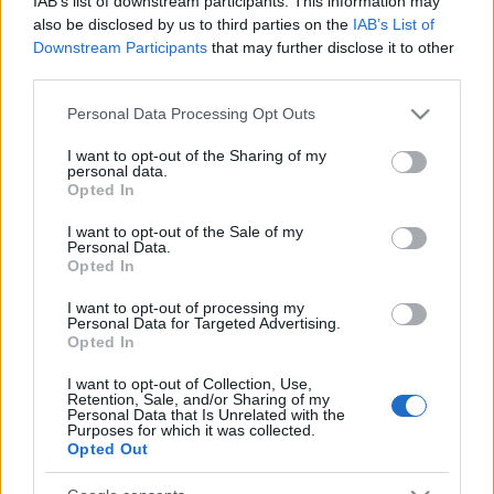
IAB’s list of downstream participants. This information may
az energiakrízis kezelésére
also be disclosed by us to third parties on the
IAB’s List of
Downstream Participants
that may further disclose it to other
third parties.
Please note that this website/app uses one or more Google
Personal Data Processing Opt Outs
HÍRDETÉS
services and may gather and store information including but
not limited to your visit or usage behaviour. You may click to
I want to opt-out of the Sharing of my
personal data.
grant or deny consent to Google and its third-party tags to
Opted In
use your data for below specified purposes in below Google
HÍRDETÉS
consent section.
I want to opt-out of the Sale of my
Personal Data.
Opted In
HÍRDETÉS
I want to opt-out of processing my
Personal Data for Targeted Advertising.
Opted In
LEGOLVASOTTABB
I want to opt-out of Collection, Use,
Retention, Sale, and/or Sharing of my
Personal Data that Is Unrelated with the
Az év eddigi legmelegebb napja volt a
Purposes for which it was collected.
vasárnapi
Opted Out