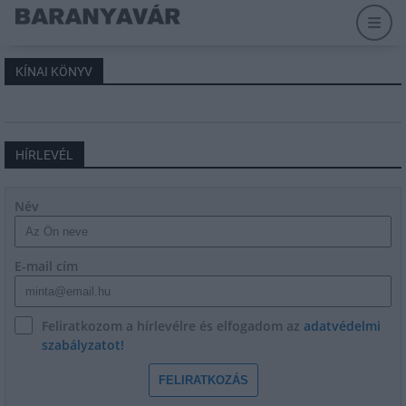
KÍNAI KÖNYV
HÍRLEVÉL
Név
E-mail cím
Feliratkozom a hírlevélre és elfogadom az
adatvédelmi
szabályzatot!
FELIRATKOZÁS