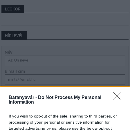
LÉGKÖR
HÍRLEVÉL
Név
E-mail cím
Feliratkozom a hírlevélre és elfogadom az
adatvédelmi
szabályzatot!
Baranyavár -
Do Not Process My Personal
Information
FELIRATKOZÁS
If you wish to opt-out of the sale, sharing to third parties, or
processing of your personal or sensitive information for
targeted advertising by us, please use the below opt-out