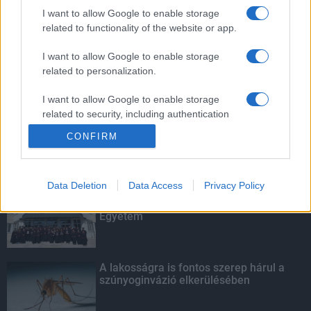
szúnyoginvázió elkerülésében
I want to allow Google to enable storage
related to functionality of the website or app.
I want to allow Google to enable storage
related to personalization.
Túlfogyasztás napja - július 30-ra
felhasználta az emberiség a Föld egész
évre elegendő erőforrásait
I want to allow Google to enable storage
related to security, including authentication
functionality and fraud prevention, and other
CONFIRM
user protection.
KIEMELT
Data Deletion
Data Access
Privacy Policy
Kecskeméten is szakirányú
továbbképzésekkel erősít a Gál Ferenc
Egyetem
A lakosságra is fontos szerep hárul a
szúnyoginvázió elkerülésében