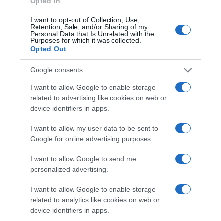
Opted In
I want to opt-out of Collection, Use,
Retention, Sale, and/or Sharing of my
HÍRDETÉS
Personal Data that Is Unrelated with the
Purposes for which it was collected.
Opted Out
HÍRDETÉS
Google consents
I want to allow Google to enable storage
related to advertising like cookies on web or
HÍRDETÉS
device identifiers in apps.
I want to allow my user data to be sent to
Google for online advertising purposes.
LEGOLVASOTTABB
I want to allow Google to send me
Az év eddigi legmelegebb napja volt a
personalized advertising.
vasárnapi
I want to allow Google to enable storage
related to analytics like cookies on web or
device identifiers in apps.
A lakosságra is fontos szerep hárul a