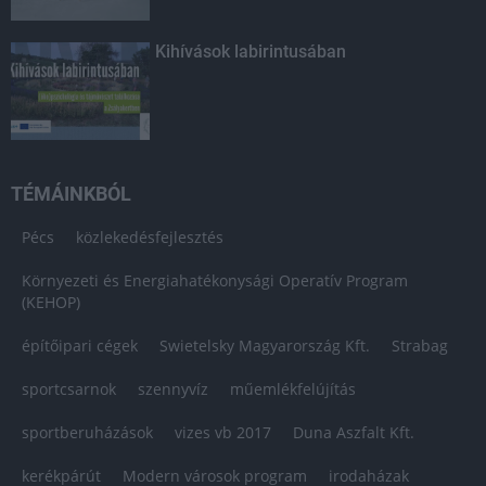
Kihívások labirintusában
TÉMÁINKBÓL
Pécs
közlekedésfejlesztés
Környezeti és Energiahatékonysági Operatív Program
(KEHOP)
építőipari cégek
Swietelsky Magyarország Kft.
Strabag
sportcsarnok
szennyvíz
műemlékfelújítás
sportberuházások
vizes vb 2017
Duna Aszfalt Kft.
kerékpárút
Modern városok program
irodaházak