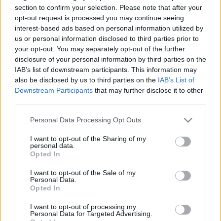
HÍRDETÉS
section to confirm your selection. Please note that after your
opt-out request is processed you may continue seeing
interest-based ads based on personal information utilized by
us or personal information disclosed to third parties prior to
LEGFRISSEBB
your opt-out. You may separately opt-out of the further
disclosure of your personal information by third parties on the
Országos hírek
IAB’s list of downstream participants. This information may
Kecskeméten is szakirányú
also be disclosed by us to third parties on the
IAB’s List of
továbbképzésekkel erősít a Gál Ferenc
Egyetem
Downstream Participants
that may further disclose it to other
third parties.
Please note that this website/app uses one or more Google
Personal Data Processing Opt Outs
Országos hírek
services and may gather and store information including but
A lakosságra is fontos szerep hárul a
not limited to your visit or usage behaviour. You may click to
I want to opt-out of the Sharing of my
szúnyoginvázió elkerülésében
personal data.
grant or deny consent to Google and its third-party tags to
Opted In
use your data for below specified purposes in below Google
consent section.
I want to opt-out of the Sale of my
Personal Data.
Országos hírek
Opted In
Itt az ÉVOSZ megoldása a hőhullámok és
az energiakrízis kezelésére
I want to opt-out of processing my
Personal Data for Targeted Advertising.