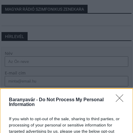
MAGYAR RÁDIÓ SZIMFONIKUS ZENEKARA
HÍRLEVÉL
Név
E-mail cím
Feliratkozom a hírlevélre és elfogadom az
adatvédelmi
szabályzatot!
Baranyavár -
Do Not Process My Personal
Information
FELIRATKOZÁS
If you wish to opt-out of the sale, sharing to third parties, or
processing of your personal or sensitive information for
targeted advertising by us, please use the below opt-out