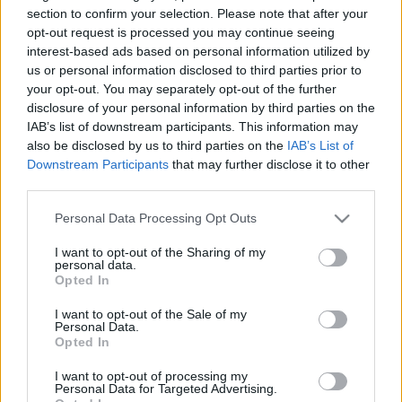
HÍRDETÉS
section to confirm your selection. Please note that after your
opt-out request is processed you may continue seeing
interest-based ads based on personal information utilized by
us or personal information disclosed to third parties prior to
LEGFRISSEBB
your opt-out. You may separately opt-out of the further
disclosure of your personal information by third parties on the
Helyi hírek
IAB’s list of downstream participants. This information may
Amire többmillióan vártunk: szombattól
also be disclosed by us to third parties on the
IAB’s List of
másodfokúra csökken a riasztás
Downstream Participants
that may further disclose it to other
third parties.
Please note that this website/app uses one or more Google
Personal Data Processing Opt Outs
Országos hírek
services and may gather and store information including but
Kecskeméten is szakirányú
not limited to your visit or usage behaviour. You may click to
I want to opt-out of the Sharing of my
továbbképzésekkel erősít a Gál Ferenc
personal data.
grant or deny consent to Google and its third-party tags to
Egyetem
Opted In
use your data for below specified purposes in below Google
consent section.
I want to opt-out of the Sale of my
Personal Data.
Országos hírek
Opted In
A lakosságra is fontos szerep hárul a
szúnyoginvázió elkerülésében
I want to opt-out of processing my
Personal Data for Targeted Advertising.