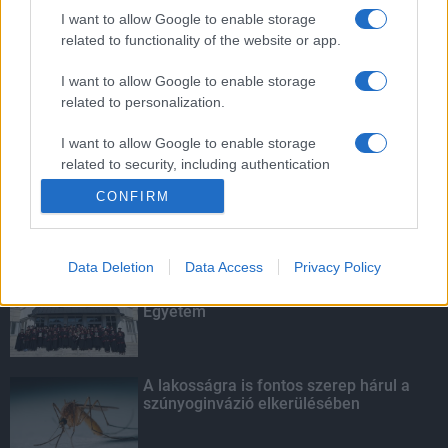
továbbképzésekkel erősít a Gál Ferenc
I want to allow Google to enable storage
Egyetem
related to functionality of the website or app.
I want to allow Google to enable storage
related to personalization.
Tavaly 83,3 milliárd forint kutatás-
fejlesztési és innovációs támogatást
fizettek ki az NFKI Alapból
I want to allow Google to enable storage
related to security, including authentication
functionality and fraud prevention, and other
CONFIRM
user protection.
KIEMELT
Data Deletion
Data Access
Privacy Policy
Kecskeméten is szakirányú
továbbképzésekkel erősít a Gál Ferenc
Egyetem
A lakosságra is fontos szerep hárul a
szúnyoginvázió elkerülésében