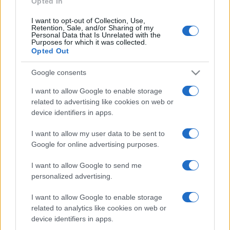
Opted In
I want to opt-out of Collection, Use,
Retention, Sale, and/or Sharing of my
HÍRDETÉS
Personal Data that Is Unrelated with the
Purposes for which it was collected.
Opted Out
HÍRDETÉS
Google consents
I want to allow Google to enable storage
related to advertising like cookies on web or
HÍRDETÉS
device identifiers in apps.
I want to allow my user data to be sent to
Google for online advertising purposes.
LEGOLVASOTTABB
I want to allow Google to send me
Szerdától rárajtolhatunk a jövő nyári
personalized advertising.
foci-Eb jegyeire
I want to allow Google to enable storage
related to analytics like cookies on web or
device identifiers in apps.
Kecskeméten is szakirányú