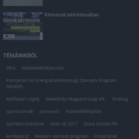
Kihívások labirintusában
TÉMÁINKBÓL
Pécs
közlekedésfejlesztés
Környezeti és Energiahatékonysági Operatív Program
(KEHOP)
építőipari cégek
Swietelsky Magyarország Kft.
Strabag
sportcsarnok
szennyvíz
műemlékfelújítás
sportberuházások
vizes vb 2017
Duna Aszfalt Kft.
kerékpárút
Modern városok program
irodaházak