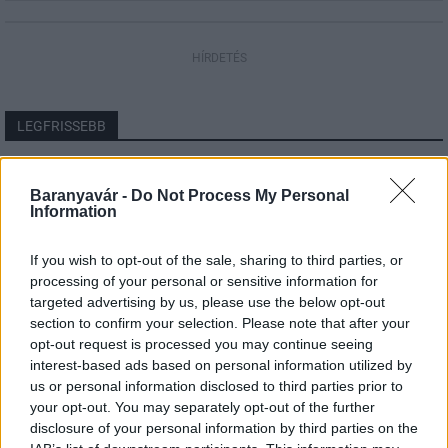
HÍRDETÉS
LEGFRISSEBB
Országos hírek
Szakirányú továbbképzésekkel segíti
Baranyavár -
Do Not Process My Personal
Information
idén is a társadalmi kihívások leküzdését
a Gál Ferenc Egyetem
If you wish to opt-out of the sale, sharing to third parties, or
processing of your personal or sensitive information for
Országos hírek
targeted advertising by us, please use the below opt-out
A lakosságra is fontos szerep hárul a
section to confirm your selection. Please note that after your
szúnyoginvázió elkerülésében
opt-out request is processed you may continue seeing
interest-based ads based on personal information utilized by
us or personal information disclosed to third parties prior to
your opt-out. You may separately opt-out of the further
Országos hírek
disclosure of your personal information by third parties on the
Itt az ÉVOSZ megoldása a hőhullámok és