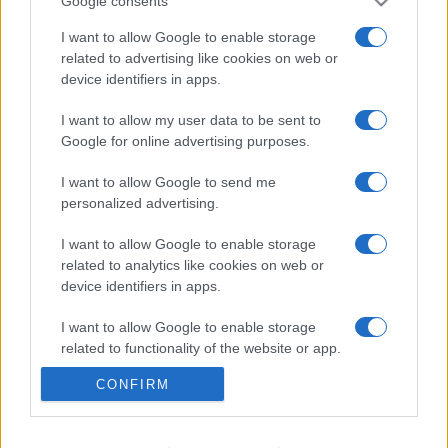
Google consents
I want to allow Google to enable storage
A lakosságra is fontos szerep hárul a
related to advertising like cookies on web or
szúnyoginvázió elkerülésében
device identifiers in apps.
I want to allow my user data to be sent to
Google for online advertising purposes.
Túlfogyasztás napja - július 30-ra
felhasználta az emberiség a Föld egész
I want to allow Google to send me
évre elegendő erőforrásait
personalized advertising.
I want to allow Google to enable storage
related to analytics like cookies on web or
KIEMELT
device identifiers in apps.
Szakirányú továbbképzésekkel segíti
I want to allow Google to enable storage
idén is a társadalmi kihívások
related to functionality of the website or app.
leküzdését a Gál Ferenc Egyetem
CONFIRM
I want to allow Google to enable storage
related to personalization.
A lakosságra is fontos szerep hárul a