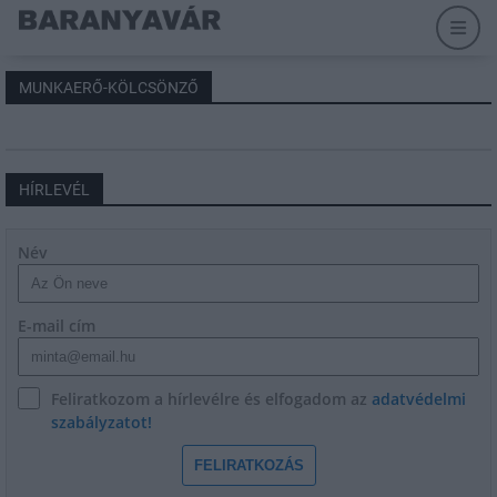
MUNKAERŐ-KÖLCSÖNZŐ
HÍRLEVÉL
Név
E-mail cím
Feliratkozom a hírlevélre és elfogadom az
adatvédelmi
szabályzatot!
FELIRATKOZÁS