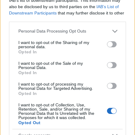
IAB’s list of downstream participants. This information may
az energiakrízis kezelésére
also be disclosed by us to third parties on the
IAB’s List of
Downstream Participants
that may further disclose it to other
third parties.
Please note that this website/app uses one or more Google
Personal Data Processing Opt Outs
HÍRDETÉS
services and may gather and store information including but
not limited to your visit or usage behaviour. You may click to
I want to opt-out of the Sharing of my
personal data.
grant or deny consent to Google and its third-party tags to
Opted In
use your data for below specified purposes in below Google
HÍRDETÉS
consent section.
I want to opt-out of the Sale of my
Personal Data.
Opted In
HÍRDETÉS
I want to opt-out of processing my
Personal Data for Targeted Advertising.
Opted In
LEGOLVASOTTABB
I want to opt-out of Collection, Use,
Retention, Sale, and/or Sharing of my
Personal Data that Is Unrelated with the
Az év eddigi legmelegebb napja volt a
Purposes for which it was collected.
vasárnapi
Opted Out