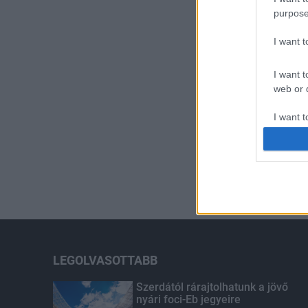
purpose
I want 
I want t
web or d
I want t
or app.
I want t
I want t
authenti
LEGOLVASOTTABB
Szerdától rárajtolhatunk a jövő
nyári foci-Eb jegyeire