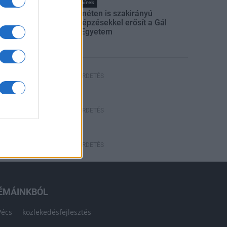
Országos hírek
Kecskeméten is szakirányú
továbbképzésekkel erősít a Gál
Ferenc Egyetem
HÍRDETÉS
HÍRDETÉS
HÍRDETÉS
ÉMÁINKBÓL
Pécs
közlekedésfejlesztés