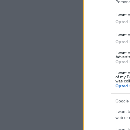
Persona
I want t
Opted 
I want t
Opted 
I want 
Advertis
Opted 
I want t
of my P
was col
Opted 
Google 
I want t
web or d
I want t