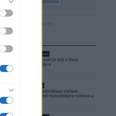
FELIRATKOZÁS
HÍRDETÉS
LEGFRISSEBB
Országos hírek
Megérkezett az eső a Duna
vízgyűjtőjére
Helyi hírek
Amire többmillióan vártunk:
szombattól másodfokúra csökken a
riasztás