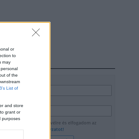
sonal or
ection to
ou may
HÍRLEVÉL
 personal
out of the
Név
 downstream
B’s List of
E-mail cím
er and store
to grant or
ed purposes
Feliratkozom a hírlevélre és elfogadom az
adatvédelmi szabályzatot!