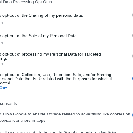
l Data Processing Opt Outs
o opt-out of the Sharing of my personal data.
In
o opt-out of the Sale of my Personal Data.
In
to opt-out of processing my Personal Data for Targeted
ing.
In
o opt-out of Collection, Use, Retention, Sale, and/or Sharing
ersonal Data that Is Unrelated with the Purposes for which it
lected.
Out
consents
o allow Google to enable storage related to advertising like cookies on
evice identifiers in apps.
o allow my user data to be sent to Google for online advertising