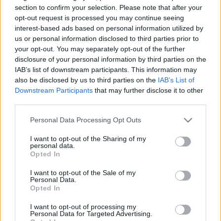
HÍRDETÉS
section to confirm your selection. Please note that after your
opt-out request is processed you may continue seeing
interest-based ads based on personal information utilized by
us or personal information disclosed to third parties prior to
LEGFRISSEBB
your opt-out. You may separately opt-out of the further
disclosure of your personal information by third parties on the
Országos hírek
IAB’s list of downstream participants. This information may
Megérkezett az eső a Duna vízgyűjtőjére
also be disclosed by us to third parties on the
IAB’s List of
Downstream Participants
that may further disclose it to other
third parties.
Please note that this website/app uses one or more Google
Personal Data Processing Opt Outs
Helyi hírek
services and may gather and store information including but
Amire többmillióan vártunk: szombattól
not limited to your visit or usage behaviour. You may click to
I want to opt-out of the Sharing of my
másodfokúra csökken a riasztás
personal data.
grant or deny consent to Google and its third-party tags to
Opted In
use your data for below specified purposes in below Google
consent section.
I want to opt-out of the Sale of my
Personal Data.
Országos hírek
Opted In
Kecskeméten is szakirányú
továbbképzésekkel erősít a Gál Ferenc
I want to opt-out of processing my
Egyetem
Personal Data for Targeted Advertising.