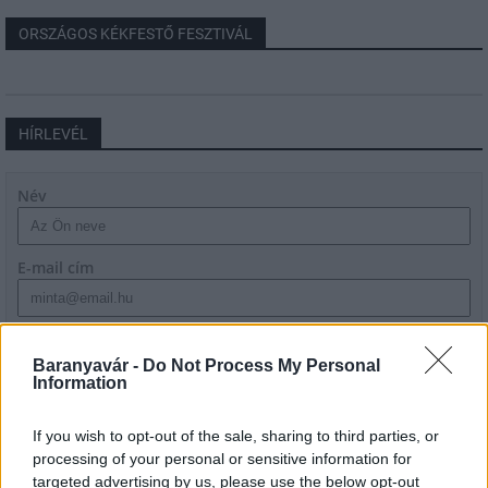
ORSZÁGOS KÉKFESTŐ FESZTIVÁL
HÍRLEVÉL
Név
E-mail cím
Feliratkozom a hírlevélre és elfogadom az
adatvédelmi
szabályzatot!
Baranyavár -
Do Not Process My Personal
Information
FELIRATKOZÁS
If you wish to opt-out of the sale, sharing to third parties, or
processing of your personal or sensitive information for
targeted advertising by us, please use the below opt-out