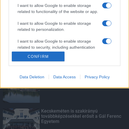
vízgyűjtőjére
I want to allow Google to enable storage
related to functionality of the website or app.
I want to allow Google to enable storage
related to personalization.
Mit lát és mit lát nem a VÉDA?
I want to allow Google to enable storage
related to security, including authentication
functionality and fraud prevention, and other
CONFIRM
user protection.
KIEMELT
Data Deletion
Data Access
Privacy Policy
Megérkezett az eső a Duna
vízgyűjtőjére
Kecskeméten is szakirányú
továbbképzésekkel erősít a Gál Ferenc
Egyetem