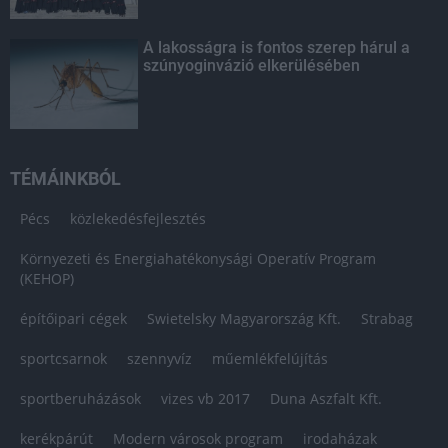
A lakosságra is fontos szerep hárul a
szúnyoginvázió elkerülésében
TÉMÁINKBÓL
Pécs
közlekedésfejlesztés
Környezeti és Energiahatékonysági Operatív Program
(KEHOP)
építőipari cégek
Swietelsky Magyarország Kft.
Strabag
sportcsarnok
szennyvíz
műemlékfelújítás
sportberuházások
vizes vb 2017
Duna Aszfalt Kft.
kerékpárút
Modern városok program
irodaházak