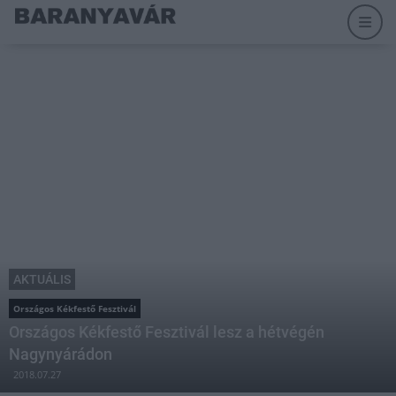
AKTUÁLIS
Országos Kékfestő Fesztivál
Országos Kékfestő Fesztivál lesz a hétvégén
Nagynyárádon
2018.07.27