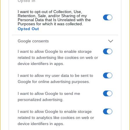
Opted In
I want to opt-out of Collection, Use,
Retention, Sale, and/or Sharing of my
HÍRDETÉS
Personal Data that Is Unrelated with the
Purposes for which it was collected.
Opted Out
HÍRDETÉS
Google consents
I want to allow Google to enable storage
related to advertising like cookies on web or
HÍRDETÉS
device identifiers in apps.
I want to allow my user data to be sent to
Google for online advertising purposes.
LEGOLVASOTTABB
I want to allow Google to send me
Szerdától rárajtolhatunk a jövő nyári
personalized advertising.
foci-Eb jegyeire
I want to allow Google to enable storage
related to analytics like cookies on web or
device identifiers in apps.
Megérkezett az eső a Duna