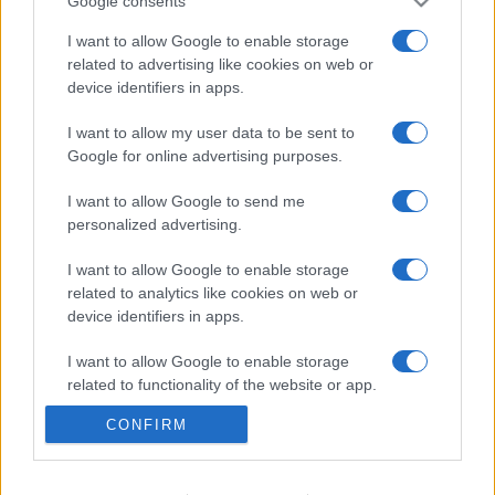
Google consents
I want to allow Google to enable storage
Víztoronyba rekedt munkásokat
related to advertising like cookies on web or
mentettek a sásdi tűzoltók
device identifiers in apps.
I want to allow my user data to be sent to
Google for online advertising purposes.
Mit lát és mit lát nem a VÉDA?
I want to allow Google to send me
personalized advertising.
I want to allow Google to enable storage
related to analytics like cookies on web or
KIEMELT
device identifiers in apps.
Megérkezett az eső a Duna
I want to allow Google to enable storage
vízgyűjtőjére
related to functionality of the website or app.
CONFIRM
I want to allow Google to enable storage
related to personalization.
Kecskeméten is szakirányú