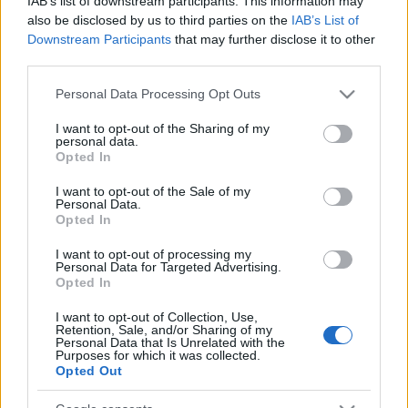
IAB’s list of downstream participants. This information may
továbbképzésekkel erősít a Gál Ferenc
also be disclosed by us to third parties on the
IAB’s List of
Egyetem
Downstream Participants
that may further disclose it to other
third parties.
Please note that this website/app uses one or more Google
Personal Data Processing Opt Outs
HÍRDETÉS
services and may gather and store information including but
not limited to your visit or usage behaviour. You may click to
I want to opt-out of the Sharing of my
personal data.
grant or deny consent to Google and its third-party tags to
Opted In
use your data for below specified purposes in below Google
HÍRDETÉS
consent section.
I want to opt-out of the Sale of my
Personal Data.
Opted In
HÍRDETÉS
I want to opt-out of processing my
Personal Data for Targeted Advertising.
Opted In
LEGOLVASOTTABB
I want to opt-out of Collection, Use,
Retention, Sale, and/or Sharing of my
Personal Data that Is Unrelated with the
Szerdától rárajtolhatunk a jövő nyári
Purposes for which it was collected.
foci-Eb jegyeire
Opted Out