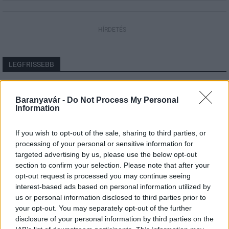
HÍRDETÉS
LEGFRISSEBB
Országos hírek
Megérkezett az eső a Duna vízgyűjtőjére
Baranyavár -
Do Not Process My Personal
Information
If you wish to opt-out of the sale, sharing to third parties, or
processing of your personal or sensitive information for
Helyi hírek
targeted advertising by us, please use the below opt-out
Amire többmillióan vártunk: szombattól
section to confirm your selection. Please note that after your
másodfokúra csökken a riasztás
opt-out request is processed you may continue seeing
interest-based ads based on personal information utilized by
us or personal information disclosed to third parties prior to
your opt-out. You may separately opt-out of the further
Országos hírek
disclosure of your personal information by third parties on the
Kecskeméten is szakirányú