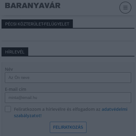
PÉCSI KÖZTERÜLET-FELÜGYELET
HÍRLEVÉL
Név
E-mail cím
Feliratkozom a hírlevélre és elfogadom az
adatvédelmi
szabályzatot!
FELIRATKOZÁS