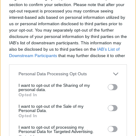
HÍRDETÉS
section to confirm your selection. Please note that after your
opt-out request is processed you may continue seeing
interest-based ads based on personal information utilized by
us or personal information disclosed to third parties prior to
LEGFRISSEBB
your opt-out. You may separately opt-out of the further
disclosure of your personal information by third parties on the
Országos hírek
IAB’s list of downstream participants. This information may
Kecskeméten is szakirányú
also be disclosed by us to third parties on the
IAB’s List of
továbbképzésekkel erősít a Gál Ferenc
Egyetem
Downstream Participants
that may further disclose it to other
third parties.
Please note that this website/app uses one or more Google
Personal Data Processing Opt Outs
Országos hírek
services and may gather and store information including but
A lakosságra is fontos szerep hárul a
not limited to your visit or usage behaviour. You may click to
I want to opt-out of the Sharing of my
szúnyoginvázió elkerülésében
personal data.
grant or deny consent to Google and its third-party tags to
Opted In
use your data for below specified purposes in below Google
consent section.
I want to opt-out of the Sale of my
Personal Data.
Országos hírek
Opted In
Itt az ÉVOSZ megoldása a hőhullámok és
az energiakrízis kezelésére
I want to opt-out of processing my
Personal Data for Targeted Advertising.