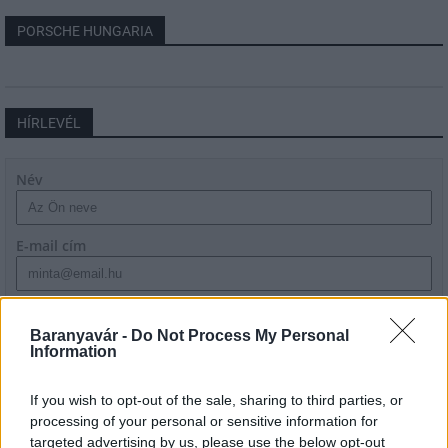
PORSCHE HUNGARIA
HÍRLEVÉL
Név
E-mail cím
Feliratkozom a hírlevélre és elfogadom az
adatvédelmi
szabályzatot!
Baranyavár -
Do Not Process My Personal
Information
FELIRATKOZÁS
If you wish to opt-out of the sale, sharing to third parties, or
processing of your personal or sensitive information for
targeted advertising by us, please use the below opt-out