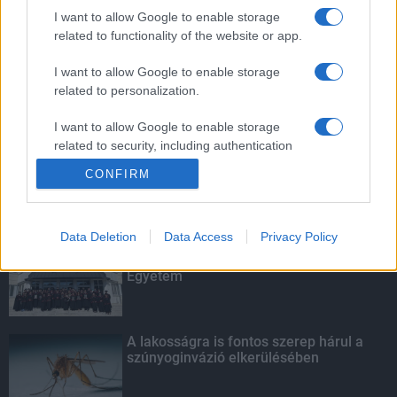
szúnyoginvázió elkerülésében
I want to allow Google to enable storage
related to functionality of the website or app.
I want to allow Google to enable storage
related to personalization.
Túlfogyasztás napja - július 30-ra
felhasználta az emberiség a Föld egész
évre elegendő erőforrásait
I want to allow Google to enable storage
related to security, including authentication
functionality and fraud prevention, and other
CONFIRM
user protection.
KIEMELT
Data Deletion
Data Access
Privacy Policy
Kecskeméten is szakirányú
továbbképzésekkel erősít a Gál Ferenc
Egyetem
A lakosságra is fontos szerep hárul a
szúnyoginvázió elkerülésében