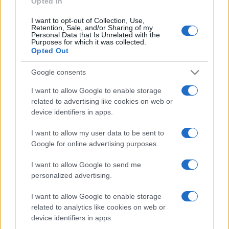
Opted In
I want to opt-out of Collection, Use,
Retention, Sale, and/or Sharing of my
HÍRDETÉS
Personal Data that Is Unrelated with the
Purposes for which it was collected.
Opted Out
HÍRDETÉS
Google consents
I want to allow Google to enable storage
related to advertising like cookies on web or
HÍRDETÉS
device identifiers in apps.
I want to allow my user data to be sent to
Google for online advertising purposes.
LEGOLVASOTTABB
I want to allow Google to send me
Az év eddigi legmelegebb napja volt a
personalized advertising.
vasárnapi
I want to allow Google to enable storage
related to analytics like cookies on web or
device identifiers in apps.
A lakosságra is fontos szerep hárul a