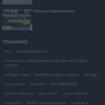
Kihívások labirintusában
TÉMÁINKBÓL
Pécs
közlekedésfejlesztés
Környezeti és Energiahatékonysági Operatív Program
(KEHOP)
építőipari cégek
Swietelsky Magyarország Kft.
Strabag
sportcsarnok
szennyvíz
műemlékfelújítás
sportberuházások
vizes vb 2017
Duna Aszfalt Kft.
kerékpárút
Modern városok program
irodaházak