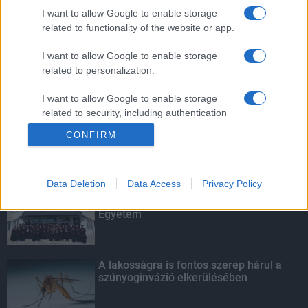
szúnyoginvázió elkerülésében
I want to allow Google to enable storage
related to functionality of the website or app.
I want to allow Google to enable storage
related to personalization.
Túlfogyasztás napja - július 30-ra
felhasználta az emberiség a Föld egész
évre elegendő erőforrásait
I want to allow Google to enable storage
related to security, including authentication
functionality and fraud prevention, and other
CONFIRM
user protection.
KIEMELT
Data Deletion
Data Access
Privacy Policy
Kecskeméten is szakirányú
továbbképzésekkel erősít a Gál Ferenc
Egyetem
A lakosságra is fontos szerep hárul a
szúnyoginvázió elkerülésében