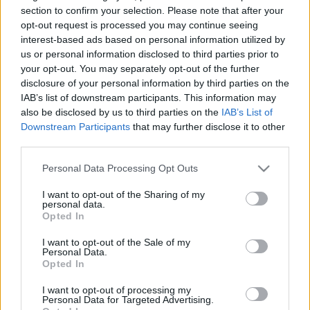
HÍRDETÉS
section to confirm your selection. Please note that after your
opt-out request is processed you may continue seeing
interest-based ads based on personal information utilized by
us or personal information disclosed to third parties prior to
LEGFRISSEBB
your opt-out. You may separately opt-out of the further
disclosure of your personal information by third parties on the
Országos hírek
IAB’s list of downstream participants. This information may
Kecskeméten is szakirányú
also be disclosed by us to third parties on the
IAB’s List of
továbbképzésekkel erősít a Gál Ferenc
Egyetem
Downstream Participants
that may further disclose it to other
third parties.
Please note that this website/app uses one or more Google
Personal Data Processing Opt Outs
Országos hírek
services and may gather and store information including but
A lakosságra is fontos szerep hárul a
not limited to your visit or usage behaviour. You may click to
I want to opt-out of the Sharing of my
szúnyoginvázió elkerülésében
personal data.
grant or deny consent to Google and its third-party tags to
Opted In
use your data for below specified purposes in below Google
consent section.
I want to opt-out of the Sale of my
Personal Data.
Országos hírek
Opted In
Itt az ÉVOSZ megoldása a hőhullámok és
az energiakrízis kezelésére
I want to opt-out of processing my
Personal Data for Targeted Advertising.