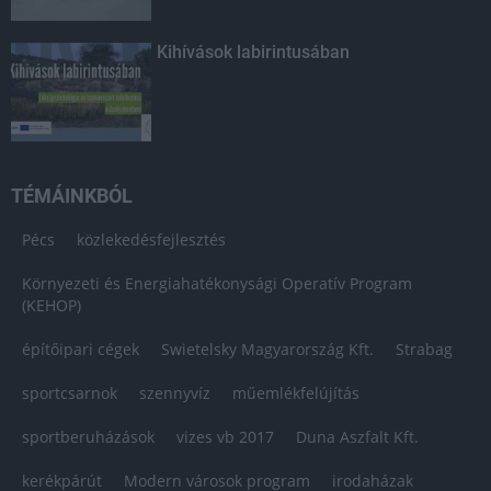
Kihívások labirintusában
TÉMÁINKBÓL
Pécs
közlekedésfejlesztés
Környezeti és Energiahatékonysági Operatív Program
(KEHOP)
építőipari cégek
Swietelsky Magyarország Kft.
Strabag
sportcsarnok
szennyvíz
műemlékfelújítás
sportberuházások
vizes vb 2017
Duna Aszfalt Kft.
kerékpárút
Modern városok program
irodaházak