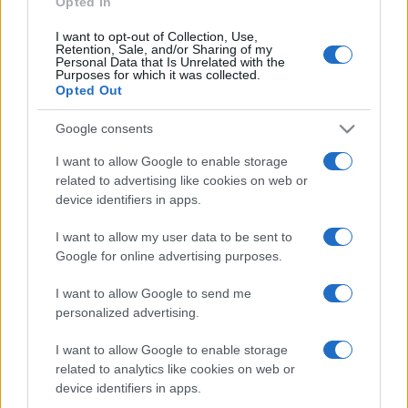
Opted In
I want to opt-out of Collection, Use,
Retention, Sale, and/or Sharing of my
HÍRDETÉS
Personal Data that Is Unrelated with the
Purposes for which it was collected.
Opted Out
HÍRDETÉS
Google consents
I want to allow Google to enable storage
related to advertising like cookies on web or
HÍRDETÉS
device identifiers in apps.
I want to allow my user data to be sent to
Google for online advertising purposes.
LEGOLVASOTTABB
I want to allow Google to send me
Az év eddigi legmelegebb napja volt a
personalized advertising.
vasárnapi
I want to allow Google to enable storage
related to analytics like cookies on web or
device identifiers in apps.
A lakosságra is fontos szerep hárul a