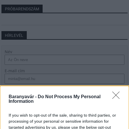
PRÓBARENDSZÁM
HÍRLEVÉL
Név
E-mail cím
Feliratkozom a hírlevélre és elfogadom az
adatvédelmi
szabályzatot!
Baranyavár -
Do Not Process My Personal
Information
FELIRATKOZÁS
If you wish to opt-out of the sale, sharing to third parties, or
processing of your personal or sensitive information for
targeted advertising by us, please use the below opt-out