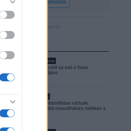
FELIRATKOZÁS
HÍRDETÉS
LEGFRISSEBB
Országos hírek
Megérkezett az eső a Duna
vízgyűjtőjére
Helyi hírek
Amire többmillióan vártunk:
szombattól másodfokúra csökken a
riasztás