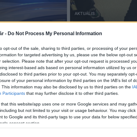
AKTUÁLIS
Baranya megye
Bemutatkozott az új megy
r -
Do Not Process My Personal Information
megyében
Önkormányzat Közgyűlés
2019.04.14
to opt-out of the sale, sharing to third parties, or processing of your per
formation for targeted advertising by us, please use the below opt-out s
r selection. Please note that after your opt-out request is processed y
eing interest-based ads based on personal information utilized by us or
disclosed to third parties prior to your opt-out. You may separately opt-
losure of your personal information by third parties on the IAB’s list of
. This information may also be disclosed by us to third parties on the
IA
Participants
that may further disclose it to other third parties.
 that this website/app uses one or more Google services and may gath
including but not limited to your visit or usage behaviour. You may click 
 to Google and its third-party tags to use your data for below specifi
ogle consent section.