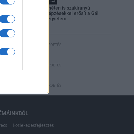
Országos hírek
Kecskeméten is szakirányú
továbbképzésekkel erősít a Gál
Ferenc Egyetem
HÍRDETÉS
HÍRDETÉS
HÍRDETÉS
ÉMÁINKBÓL
Pécs
közlekedésfejlesztés