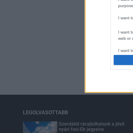
purpose
I want 
I want t
web or d
I want t
or app.
I want t
I want t
authenti
LEGOLVASOTTABB
Szerdától rárajtolhatunk a jövő
nyári foci-Eb jegyeire