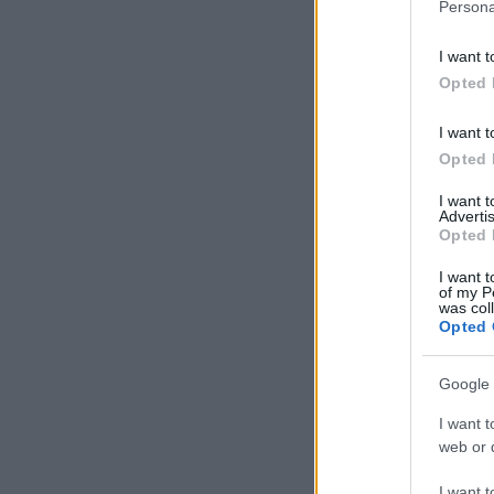
Persona
I want t
Opted 
I want t
Opted 
I want 
Advertis
Opted 
I want t
of my P
was col
Opted 
Google 
I want t
web or d
I want t