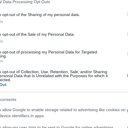
l Data Processing Opt Outs
o opt-out of the Sharing of my personal data.
In
o opt-out of the Sale of my Personal Data.
In
to opt-out of processing my Personal Data for Targeted
ing.
In
o opt-out of Collection, Use, Retention, Sale, and/or Sharing
ersonal Data that Is Unrelated with the Purposes for which it
lected.
Out
consents
o allow Google to enable storage related to advertising like cookies on
evice identifiers in apps.
o allow my user data to be sent to Google for online advertising