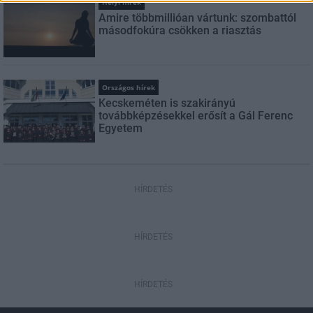
Helyi hírek
Amire többmillióan vártunk: szombattól
másodfokúra csökken a riasztás
Országos hírek
Kecskeméten is szakirányú
továbbképzésekkel erősít a Gál Ferenc
Egyetem
HÍRDETÉS
HÍRDETÉS
HÍRDETÉS