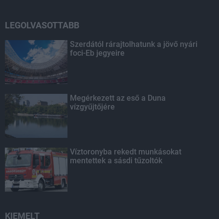
LEGOLVASOTTABB
Szerdától rárajtolhatunk a jövő nyári
foci-Eb jegyeire
Megérkezett az eső a Duna
vízgyűjtőjére
Víztoronyba rekedt munkásokat
mentettek a sásdi tűzoltók
KIEMELT