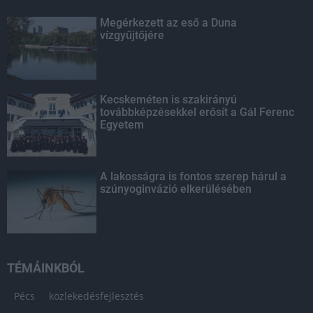
Megérkezett az eső a Duna
vízgyűjtőjére
Kecskeméten is szakirányú
továbbképzésekkel erősít a Gál Ferenc
Egyetem
A lakosságra is fontos szerep hárul a
szúnyoginvázió elkerülésében
TÉMÁINKBÓL
Pécs
közlekedésfejlesztés