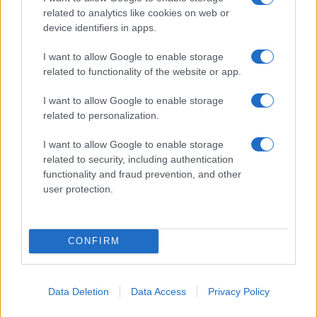
E-mail cím
related to analytics like cookies on web or
device identifiers in apps.
Feliratkozom a hírlevélre és elfogadom az
adatvédelmi
I want to allow Google to enable storage
szabályzatot!
related to functionality of the website or app.
FELIRATKOZÁS
I want to allow Google to enable storage
related to personalization.
I want to allow Google to enable storage
HÍRDETÉS
related to security, including authentication
functionality and fraud prevention, and other
user protection.
LEGFRISSEBB
Országos hírek
CONFIRM
Megérkezett az eső a Duna vízgyűjtőjére
Data Deletion
Data Access
Privacy Policy