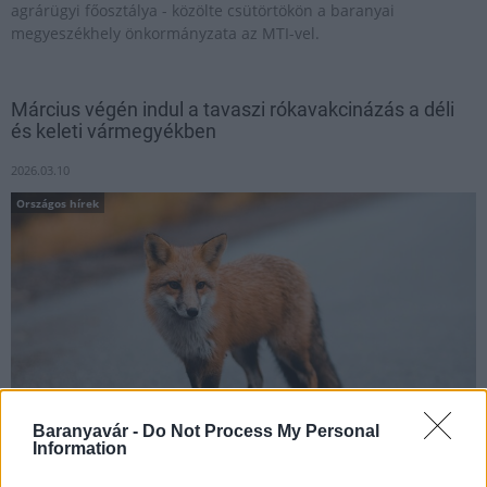
agrárügyi főosztálya - közölte csütörtökön a baranyai
megyeszékhely önkormányzata az MTI-vel.
Március végén indul a tavaszi rókavakcinázás a déli
és keleti vármegyékben
2026.03.10
Országos hírek
Baranyavár -
Do Not Process My Personal
Information