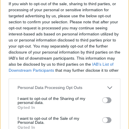
Március 28-án kezdődik a rókák veszettség elleni tavaszi
If you wish to opt-out of the sale, sharing to third parties, or
vakcinázása Magyarország déli és keleti vármegyéiben. Az
processing of your personal or sensitive information for
immunizálással egy időben az érintett térségekben ebzárlatot
targeted advertising by us, please use the below opt-out
és legeltetési tilalmat is elrendelnek – közölte a Nemzeti
section to confirm your selection. Please note that after your
Élelmiszerlánc-biztonsági Hivatal.
opt-out request is processed you may continue seeing
interest-based ads based on personal information utilized by
us or personal information disclosed to third parties prior to
your opt-out. You may separately opt-out of the further
Hétvégén indul a vadon élő rókák őszi veszettség
disclosure of your personal information by third parties on the
elleni vakcinázása
IAB’s list of downstream participants. This information may
2018.09.26
also be disclosed by us to third parties on the
IAB’s List of
Downstream Participants
that may further disclose it to other
Aktuális
third parties.
Please note that this website/app uses one or more Google
Personal Data Processing Opt Outs
services and may gather and store information including but
not limited to your visit or usage behaviour. You may click to
I want to opt-out of the Sharing of my
personal data.
grant or deny consent to Google and its third-party tags to
Opted In
use your data for below specified purposes in below Google
consent section.
I want to opt-out of the Sale of my
Personal Data.
Opted In