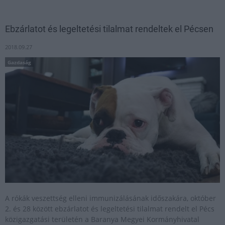
Ebzárlatot és legeltetési tilalmat rendeltek el Pécsen
2018.09.27
Gazdaság
A rókák veszettség elleni immunizálásának időszakára, október
2. és 28 között ebzárlatot és legeltetési tilalmat rendelt el Pécs
közigazgatási területén a Baranya Megyei Kormányhivatal