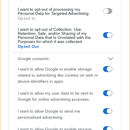
I want to opt-out of processing my
Personal Data for Targeted Advertising.
Opted In
Szombaton kezdődik és október 14-ig tart a vadon élő rókák őszi
veszettség elleni vakcinázása, ezért az érintett térségekben
I want to opt-out of Collection, Use,
ennek kezdetétől számított 21 napig ebzárlatot és legeltetési
Retention, Sale, and/or Sharing of my
Personal Data that Is Unrelated with the
tilalmat rendel el az illetékes járási főállatorvos - közölte a
Purposes for which it was collected.
Nemzeti Élelmiszerlánc-biztonsági Hivatal (Nébih) szerdán az
Opted Out
MTI-vel.
Google consents
I want to allow Google to enable storage
1
related to advertising like cookies on web or
device identifiers in apps.
I want to allow my user data to be sent to
HÍRLEVÉL
Google for online advertising purposes.
I want to allow Google to send me
Név
personalized advertising.
I want to allow Google to enable storage