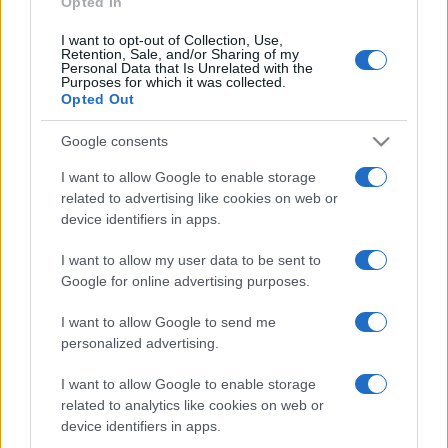
Opted In
I want to opt-out of Collection, Use,
Retention, Sale, and/or Sharing of my
HÍRDETÉS
Personal Data that Is Unrelated with the
Purposes for which it was collected.
Opted Out
HÍRDETÉS
Google consents
I want to allow Google to enable storage
related to advertising like cookies on web or
HÍRDETÉS
device identifiers in apps.
I want to allow my user data to be sent to
Google for online advertising purposes.
LEGOLVASOTTABB
I want to allow Google to send me
Szerdától rárajtolhatunk a jövő nyári
personalized advertising.
foci-Eb jegyeire
I want to allow Google to enable storage
related to analytics like cookies on web or
device identifiers in apps.
Víztoronyba rekedt munkásokat