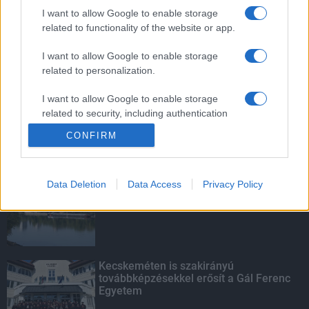
mentettek a sásdi tűzoltók
I want to allow Google to enable storage
related to functionality of the website or app.
I want to allow Google to enable storage
related to personalization.
Mit lát és mit lát nem a VÉDA?
I want to allow Google to enable storage
related to security, including authentication
functionality and fraud prevention, and other
CONFIRM
user protection.
KIEMELT
Data Deletion
Data Access
Privacy Policy
Megérkezett az eső a Duna
vízgyűjtőjére
Kecskeméten is szakirányú
továbbképzésekkel erősít a Gál Ferenc
Egyetem