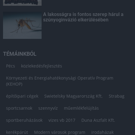
A lakosságra is fontos szerep hárul a
szúnyoginvázió elkerülésében
TÉMÁINKBÓL
Pécs
közlekedésfejlesztés
Környezeti és Energiahatékonysági Operatív Program
(KEHOP)
építőipari cégek
Swietelsky Magyarország Kft.
Strabag
sportcsarnok
szennyvíz
műemlékfelújítás
sportberuházások
vizes vb 2017
Duna Aszfalt Kft.
kerékpárút
Modern városok program
irodaházak