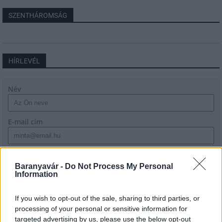
SZENTHÁROMSÁG
HÍRLEVÉL
Név
E-mail cím
Feliratkozom a hírlevélre és elfogadom az
adatvédelmi
szabályzatot!
Baranyavár -
Do Not Process My Personal
Information
FELIRATKOZÁS
If you wish to opt-out of the sale, sharing to third parties, or
processing of your personal or sensitive information for
targeted advertising by us, please use the below opt-out