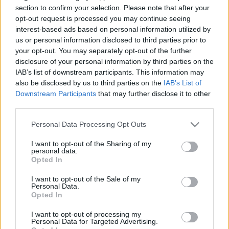
HÍRDETÉS
section to confirm your selection. Please note that after your
opt-out request is processed you may continue seeing
interest-based ads based on personal information utilized by
us or personal information disclosed to third parties prior to
LEGFRISSEBB
your opt-out. You may separately opt-out of the further
disclosure of your personal information by third parties on the
Országos hírek
IAB’s list of downstream participants. This information may
Megérkezett az eső a Duna vízgyűjtőjére
also be disclosed by us to third parties on the
IAB’s List of
Downstream Participants
that may further disclose it to other
third parties.
Please note that this website/app uses one or more Google
Personal Data Processing Opt Outs
Helyi hírek
services and may gather and store information including but
Amire többmillióan vártunk: szombattól
not limited to your visit or usage behaviour. You may click to
I want to opt-out of the Sharing of my
másodfokúra csökken a riasztás
personal data.
grant or deny consent to Google and its third-party tags to
Opted In
use your data for below specified purposes in below Google
consent section.
I want to opt-out of the Sale of my
Personal Data.
Országos hírek
Opted In
Kecskeméten is szakirányú
továbbképzésekkel erősít a Gál Ferenc
I want to opt-out of processing my
Egyetem
Personal Data for Targeted Advertising.