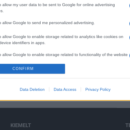
o allow my user data to be sent to Google for online advertising
s.
to allow Google to send me personalized advertising.
o allow Google to enable storage related to analytics like cookies on
evice identifiers in apps.
o allow Google to enable storage related to functionality of the website
CONFIRM
o allow Google to enable storage related to personalization.
o allow Google to enable storage related to security, including
Data Deletion
Data Access
Privacy Policy
cation functionality and fraud prevention, and other user protection.
KIEMELT
T