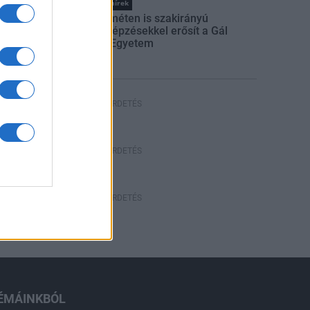
Országos hírek
Kecskeméten is szakirányú
továbbképzésekkel erősít a Gál
Ferenc Egyetem
HÍRDETÉS
HÍRDETÉS
HÍRDETÉS
ÉMÁINKBÓL