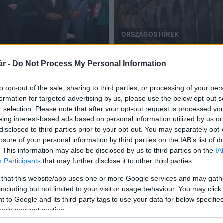
ORSZÁGOS HÍREK
síksomlyói pünkösdi
vonat
Idén is indulnak zarándo
r -
Do Not Process My Personal Information
2023.02.03
to opt-out of the sale, sharing to third parties, or processing of your per
formation for targeted advertising by us, please use the below opt-out s
r selection. Please note that after your opt-out request is processed y
eing interest-based ads based on personal information utilized by us or
disclosed to third parties prior to your opt-out. You may separately opt-
Minden idők leghosszabb zarándokvonata
losure of your personal information by third parties on the IAB’s list of
indul a csíksomlyói pápai misére
. This information may also be disclosed by us to third parties on the
IA
Participants
that may further disclose it to other third parties.
2019.02.02
 that this website/app uses one or more Google services and may gath
Aktuális
including but not limited to your visit or usage behaviour. You may click 
 to Google and its third-party tags to use your data for below specifi
ogle consent section.