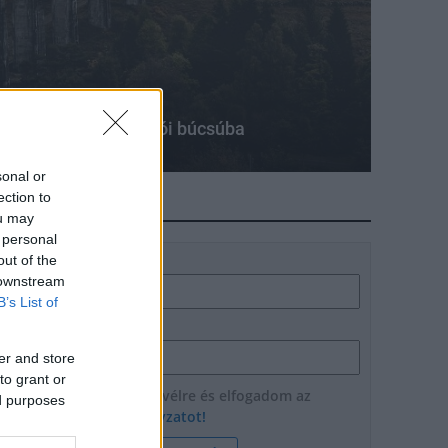
kvonatok a csíksomlyói búcsúba
sonal or
ection to
HÍRLEVÉL
ou may
 personal
out of the
Név
 downstream
B’s List of
E-mail cím
er and store
to grant or
Feliratkozom a hírlevélre és elfogadom az
ed purposes
adatvédelmi szabályzatot!