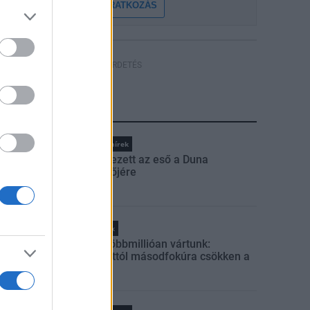
FELIRATKOZÁS
HÍRDETÉS
LEGFRISSEBB
Országos hírek
Megérkezett az eső a Duna
vízgyűjtőjére
Helyi hírek
Amire többmillióan vártunk:
szombattól másodfokúra csökken a
riasztás