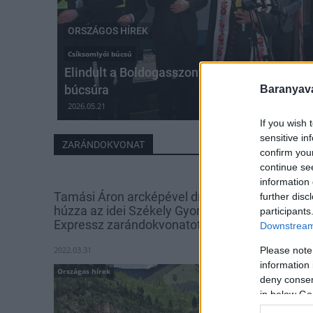
ORSZÁGOS HÍREK
Csíksomlyói búcsú
Elindult a Boldogasszony zarándokvonat a c
búcsúra
Baranyavá
2026.05.21
If you wish 
sensitive in
ZARÁNDOKVONAT
confirm you
continue se
information 
Tamási Áron arcképével díszített mozdony
further disc
húzza az idei Székely Gyors-Csíksomlyó
participants
Expressz zarándokvonatot
Downstream 
2022.03.31
Please note
information 
Országos hírek
deny consent
in below Go