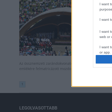
I want t
purpose
I want 
I want t
web or d
I want t
or app.
I want t
Az össznemzeti zarándokvonatot a Márton Áron
emlékére felmatricázott mozdony húzza.
I want t
authenti
1
LEGOLVASOTTABB