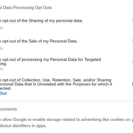
l Data Processing Opt Outs
o opt-out of the Sharing of my personal data.
In
o opt-out of the Sale of my Personal Data.
In
Minden idők leghosszabb zarándokvonatát indítja el
to opt-out of processing my Personal Data for Targeted
Ferenc pápa június elsejei csíksomlyói szentmiséjére a
ing.
MÁV-Start Zrt. és a Misszió Tours utazási iroda -
In
közölték a szervezők pénteken Szombathelyen.
o opt-out of Collection, Use, Retention, Sale, and/or Sharing
ersonal Data that Is Unrelated with the Purposes for which it
lected.
Out
consents
o allow Google to enable storage related to advertising like cookies on
evice identifiers in apps.