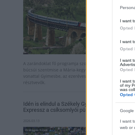
Persona
I want t
Opted 
I want t
Opted 
I want 
A zarándoklat fő programja szombaton csíksomlyói
Advertis
búcsúi szentmise a Mária-kegyhelyen, vasárnap a
Opted 
vonattal Gyimesbe, az ezeréves határhoz utaznak a
I want t
résztvevők.
of my P
was col
Opted 
Idén is elindul a Székely Gyors és a Csíksomlyó
Expressz a csíksomlyói pünkösdi búcsúba
Google 
2026.03.13
I want t
web or d
Országos hírek