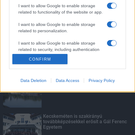
vízgyűjtőjére
I want to allow Google to enable storage
related to functionality of the website or app.
I want to allow Google to enable storage
related to personalization.
Víztoronyba rekedt munkásokat
mentettek a sásdi tűzoltók
I want to allow Google to enable storage
related to security, including authentication
functionality and fraud prevention, and other
CONFIRM
user protection.
KIEMELT
Data Deletion
Data Access
Privacy Policy
Megérkezett az eső a Duna
vízgyűjtőjére
Kecskeméten is szakirányú
továbbképzésekkel erősít a Gál Ferenc
Egyetem