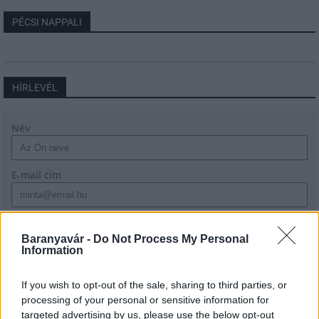
PÉCSI NAPPALI
HÍRLEVÉL
Név
E-mail cím
Feliratkozom a hírlevélre és elfogadom az
adatvédelmi
szabályzatot!
Baranyavár -
Do Not Process My Personal
Information
FELIRATKOZÁS
If you wish to opt-out of the sale, sharing to third parties, or
processing of your personal or sensitive information for
targeted advertising by us, please use the below opt-out