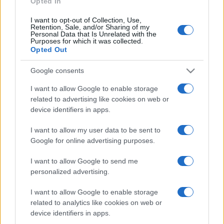
Opted In
I want to opt-out of Collection, Use,
Retention, Sale, and/or Sharing of my
HÍRDETÉS
Personal Data that Is Unrelated with the
Purposes for which it was collected.
Opted Out
HÍRDETÉS
Google consents
I want to allow Google to enable storage
related to advertising like cookies on web or
HÍRDETÉS
device identifiers in apps.
I want to allow my user data to be sent to
Google for online advertising purposes.
LEGOLVASOTTABB
I want to allow Google to send me
Szerdától rárajtolhatunk a jövő nyári
personalized advertising.
foci-Eb jegyeire
I want to allow Google to enable storage
related to analytics like cookies on web or
device identifiers in apps.
Megérkezett az eső a Duna