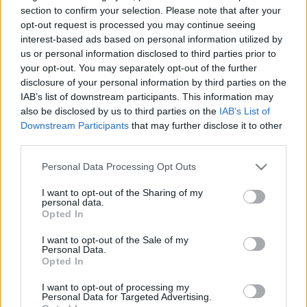
HÍRDETÉS
section to confirm your selection. Please note that after your
opt-out request is processed you may continue seeing
interest-based ads based on personal information utilized by
us or personal information disclosed to third parties prior to
LEGFRISSEBB
your opt-out. You may separately opt-out of the further
disclosure of your personal information by third parties on the
Országos hírek
IAB’s list of downstream participants. This information may
Megérkezett az eső a Duna vízgyűjtőjére
also be disclosed by us to third parties on the
IAB’s List of
Downstream Participants
that may further disclose it to other
third parties.
Please note that this website/app uses one or more Google
Personal Data Processing Opt Outs
Helyi hírek
services and may gather and store information including but
Amire többmillióan vártunk: szombattól
not limited to your visit or usage behaviour. You may click to
I want to opt-out of the Sharing of my
másodfokúra csökken a riasztás
personal data.
grant or deny consent to Google and its third-party tags to
Opted In
use your data for below specified purposes in below Google
consent section.
I want to opt-out of the Sale of my
Personal Data.
Országos hírek
Opted In
Kecskeméten is szakirányú
továbbképzésekkel erősít a Gál Ferenc
I want to opt-out of processing my
Egyetem
Personal Data for Targeted Advertising.