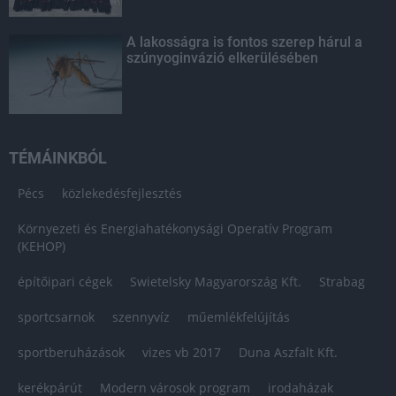
A lakosságra is fontos szerep hárul a
szúnyoginvázió elkerülésében
TÉMÁINKBÓL
Pécs
közlekedésfejlesztés
Környezeti és Energiahatékonysági Operatív Program
(KEHOP)
építőipari cégek
Swietelsky Magyarország Kft.
Strabag
sportcsarnok
szennyvíz
műemlékfelújítás
sportberuházások
vizes vb 2017
Duna Aszfalt Kft.
kerékpárút
Modern városok program
irodaházak