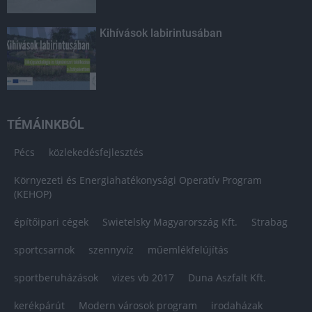
Kihívások labirintusában
TÉMÁINKBÓL
Pécs
közlekedésfejlesztés
Környezeti és Energiahatékonysági Operatív Program
(KEHOP)
építőipari cégek
Swietelsky Magyarország Kft.
Strabag
sportcsarnok
szennyvíz
műemlékfelújítás
sportberuházások
vizes vb 2017
Duna Aszfalt Kft.
kerékpárút
Modern városok program
irodaházak