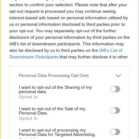
HÍRDETÉS
section to confirm your selection. Please note that after your
opt-out request is processed you may continue seeing
interest-based ads based on personal information utilized by
us or personal information disclosed to third parties prior to
LEGFRISSEBB
your opt-out. You may separately opt-out of the further
disclosure of your personal information by third parties on the
Helyi hírek
IAB’s list of downstream participants. This information may
Amire többmillióan vártunk: szombattól
also be disclosed by us to third parties on the
IAB’s List of
másodfokúra csökken a riasztás
Downstream Participants
that may further disclose it to other
third parties.
Please note that this website/app uses one or more Google
Personal Data Processing Opt Outs
Országos hírek
services and may gather and store information including but
Kecskeméten is szakirányú
not limited to your visit or usage behaviour. You may click to
I want to opt-out of the Sharing of my
továbbképzésekkel erősít a Gál Ferenc
personal data.
grant or deny consent to Google and its third-party tags to
Egyetem
Opted In
use your data for below specified purposes in below Google
consent section.
I want to opt-out of the Sale of my
Personal Data.
Országos hírek
Opted In
A lakosságra is fontos szerep hárul a
szúnyoginvázió elkerülésében
I want to opt-out of processing my
Personal Data for Targeted Advertising.