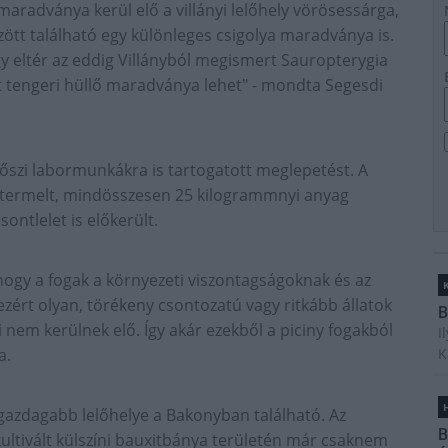
aradványa kerül elő a villányi lelőhely vörösessárga,
zött található egy különleges csigolya maradványa is.
hogy eltér az eddig Villányból megismert Sauropterygia
rt tengeri hüllő maradványa lehet" - mondta Segesdi
őszi labormunkákra is tartogatott meglepetést. A
kitermelt, mindösszesen 25 kilogrammnyi anyag
ontlelet is előkerült.
hogy a fogak a környezeti viszontagságoknak és az
ezért olyan, törékeny csontozatú vagy ritkább állatok
B
em kerülnek elő. Így akár ezekből a piciny fogakból
I
a.
K
H
azdagabb lelőhelye a Bakonyban található. Az
B
kultivált külszíni bauxitbánya területén már csaknem