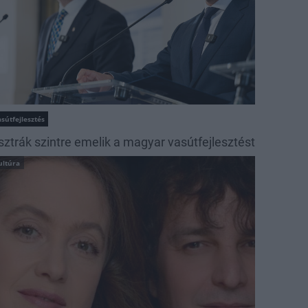
sútfejlesztés
sztrák szintre emelik a magyar vasútfejlesztést
ultúra