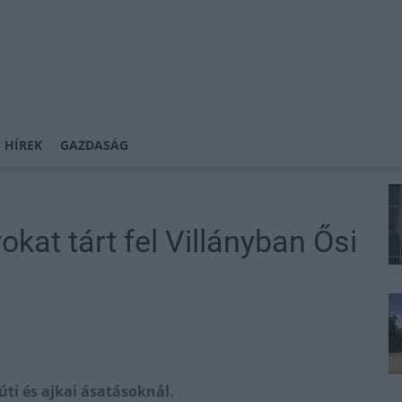
 HÍREK
GAZDASÁG
at tárt fel Villányban Ősi
kúti és ajkai ásatásoknál.