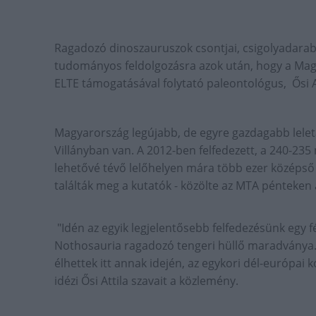
Ragadozó dinoszauruszok csontjai, csigolyadarabo
tudományos feldolgozásra azok után, hogy a Ma
ELTE támogatásával folytató paleontológus, Ősi At
Magyarország legújabb, de egyre gazdagabb lelet
Villányban van. A 2012-ben felfedezett, a 240-235
lehetővé tévő lelőhelyen mára több ezer középső é
találták meg a kutatók - közölte az MTA pénteken 
"Idén az egyik legjelentősebb felfedezésünk egy 
Nothosauria ragadozó tengeri hüllő maradványa. A
élhettek itt annak idején, az egykori dél-európai 
idézi Ősi Attila szavait a közlemény.