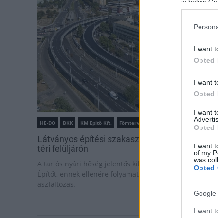
in below Go
Persona
I want t
Opted 
I want t
Opted 
I want 
Advertis
HE-DO
BKK
KM Építő Kft.
Főmterv Mérnöki Tervező Zrt.
Opted 
Látványos építési szakasz indult be a Flórián
I want t
téri felüljárón
of my P
was col
A tartós nyári hőség jelentős kihívás elé állítja a KM
Opted 
Építőt, ennek ellenére folyamatosan halad az
aszfaltozás.
Google 
I want t