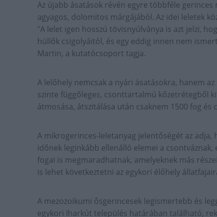
Az újabb ásatások révén egyre többféle gerinces m
agyagos, dolomitos márgájából. Az idei leletek kö
"A lelet igen hosszú tövisnyúlványa is azt jelzi, 
hüllők csigolyáitól, és egy eddig innen nem isme
Martin, a kutatócsoport tagja.
A lelőhely nemcsak a nyári ásatásokra, hanem az 
szinte függőleges, csonttartalmú kőzetrétegből 
átmosása, átszitálása után csaknem 1500 fog és cs
A mikrogerinces-leletanyag jelentőségét az adja, 
időnek leginkább ellenálló elemei a csontváznak, 
fogai is megmaradhatnak, amelyeknek más részei n
is lehet következtetni az egykori élőhely állatfajair
A mezozoikumi ősgerincesek legismertebb és legg
egykori Iharkút település határában található, re