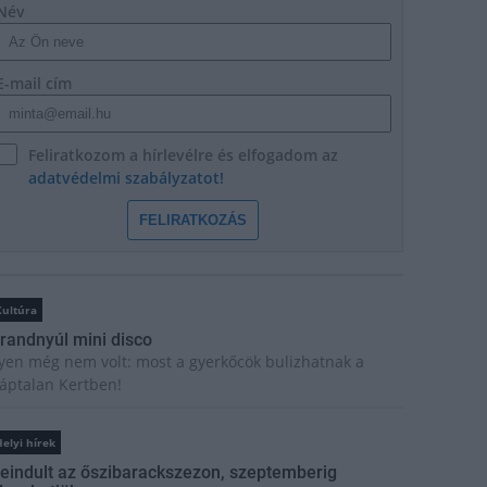
Név
E-mail cím
Feliratkozom a hírlevélre és elfogadom az
adatvédelmi szabályzatot!
FELIRATKOZÁS
Kultúra
randnyúl mini disco
lyen még nem volt: most a gyerkőcök bulizhatnak a
áptalan Kertben!
elyi hírek
eindult az őszibarackszezon, szeptemberig