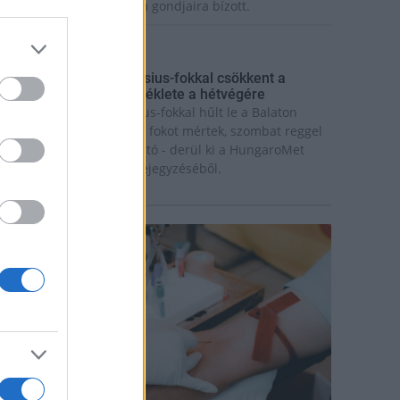
ázaspár a pécsi múzeum gondjaira bízott.
rszágos hírek
gy hét alatt közel 6 Celsius-fokkal csökkent a
alaton vizének hőmérséklete a hétvégére
gy hét alatt közel 6 Celsius-fokkal hűlt le a Balaton
ize: míg július 18-án 26,6 fokot mértek, szombat reggel
ár csak 20,8 fokos volt a tó - derül ki a HungaroMet
rt. szombati Facebook-bejegyzéséből.
rszágos hírek