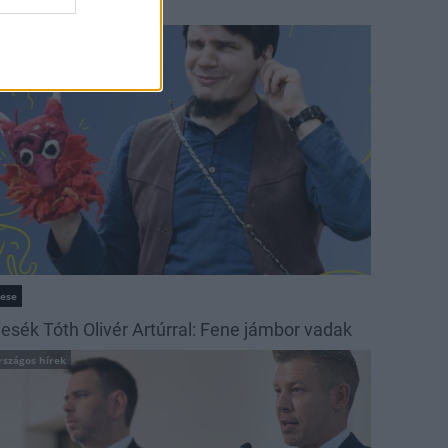
ehetséges tájak
ultúra
ese
esék Tóth Olivér Artúrral: Fene jámbor vadak
rszágos hírek