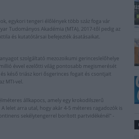
k, egykori tengeri élőlények több száz foga vár
gyar Tudományos Akadémia (MTA), 2017-től pedig az
tila és kutatótársai befejezték ásatásaikat.
anyagot szolgáltató mezozoikumi gerinceslelőhelye
 millió évvel ezelőtti világ pontosabb megismerését
s késő triász kori ősgerinces fogait és csontjait
az MTI-vel.
félméteres állkapocs, amely egy krokodilszerű
 lelet arra utal, hogy akár 4-5 méteres ragadozók is
kontinens sekélytengerrel borított partvidékénél" -