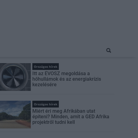
Országos hírek
Itt az ÉVOSZ megoldása a
hőhullámok és az energiakrízis
kezelésére
Országos hírek
Miért éri meg Afrikában utat
építeni? Minden, amit a GED Afrika
projektről tudni kell