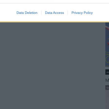
L
K
Data Deletion
Data Access
Privacy Policy
m
M
O