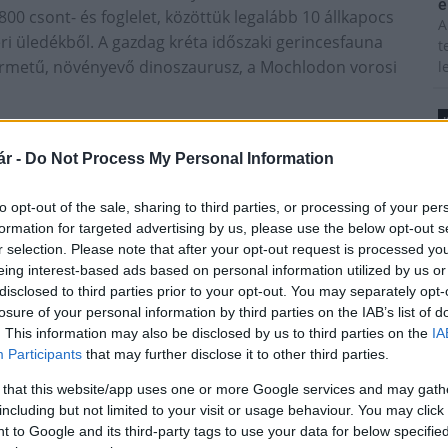
é
800 csont- és foglelet, közöttük legalább 10 állkapocs
A
ri üledékből. A gazdag kréta időszaki gerincesfauna
t
s termetű, növényevő dinoszaurusz, a Mochlodon vorosi
l
T
egyedeinek csontdarabkáiból, most azonban egy olyan
r -
Do Not Process My Personal Information
A
n megérthetik, hogy miként rágtak ezek a 85 millió
m
to opt-out of the sale, sharing to third parties, or processing of your per
s
formation for targeted advertising by us, please use the below opt-out s
é
r selection. Please note that after your opt-out request is processed y
h
eing interest-based ads based on personal information utilized by us or
disclosed to third parties prior to your opt-out. You may separately opt-
losure of your personal information by third parties on the IAB’s list of
z
. This information may also be disclosed by us to third parties on the
IA
M
Participants
that may further disclose it to other third parties.
C
 that this website/app uses one or more Google services and may gath
a
including but not limited to your visit or usage behaviour. You may click 
ö
 to Google and its third-party tags to use your data for below specifi
l
Paks II.: Mit jelent az 5. blokk új