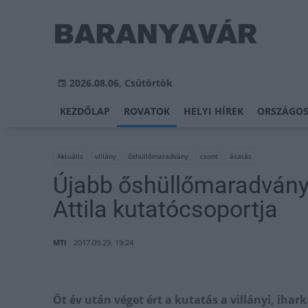
2026.08.06, Csütörtök
KEZDŐLAP
ROVATOK
HELYI HÍREK
ORSZÁGOS
Aktuális
villány
őshüllőmaradvány
csont
ásatás
Újabb őshüllőmaradványok
Attila kutatócsoportja
MTI
2017.09.29. 19:24
Öt év után véget ért a kutatás a villányi, ihar