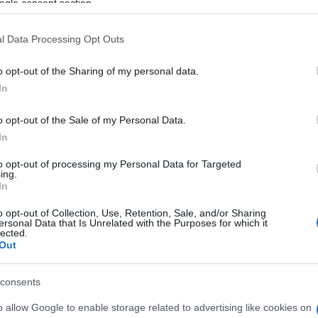
ogle consent section.
h
mérföldköve a felülvizsgálat
árnyékában?
l Data Processing Opt Outs
O
E
Elkészült a Liszt Ferenc repülőtér
o opt-out of the Sharing of my personal data.
B
közelében lévő logisztikai bázis út-
In
E
és közműhálózatának fejlesztése
v
m
o opt-out of the Sale of my Personal Data.
Z
In
Látlelet a hazai víziközművekről?
Egyetlen, fél évszázados
to opt-out of processing my Personal Data for Targeted
vezetéken múlt Bicske vízellátása
ing.
In
O
o opt-out of Collection, Use, Retention, Sale, and/or Sharing
ersonal Data that Is Unrelated with the Purposes for which it
Épített öröksége megújításával is
lected.
készül Mohács a csata ötszázadik
Out
évfordulójára
consents
o allow Google to enable storage related to advertising like cookies on