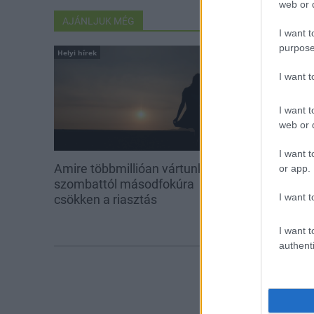
web or d
AJÁNLJUK MÉG
I want t
purpose
Helyi hírek
Országos hírek
I want 
I want t
web or d
I want t
Amire többmillióan vártunk:
Kecskeméten i
or app.
szombattól másodfokúra
továbbképzése
I want t
csökken a riasztás
Ferenc Egyet
I want t
authenti