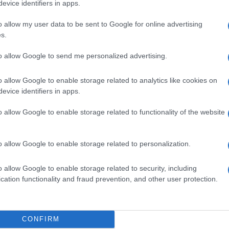
evice identifiers in apps.
o allow my user data to be sent to Google for online advertising
s.
v
Országos hírek
V
to allow Google to send me personalized advertising.
K
o allow Google to enable storage related to analytics like cookies on
evice identifiers in apps.
o allow Google to enable storage related to functionality of the website
s szakirányú
A lakosságra is fontos szerep
kkel erősít a Gál
hárul a szúnyoginvázió
o allow Google to enable storage related to personalization.
em
elkerülésében
o allow Google to enable storage related to security, including
cation functionality and fraud prevention, and other user protection.
ki
CONFIRM
P