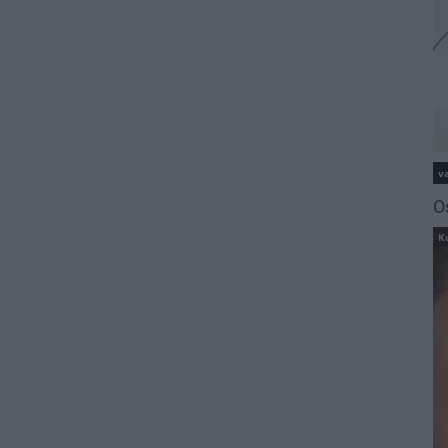
va
O
K