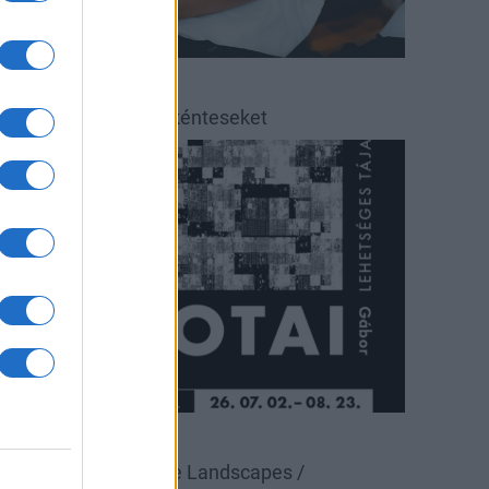
éradás
éradásra kérik az önkénteseket
ultúra
állítás
Pécsi Galéria
alotai Gábor: Possible Landscapes /