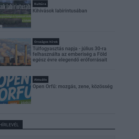
Kultúra
Kihívások labirintusában
Országos hírek
Túlfogyasztás napja - július 30-ra
felhasználta az emberiség a Föld
egész évre elegendő erőforrásait
Aktuális
Open Orfű: mozgás, zene, közösség
HÍRLEVÉL