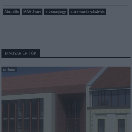
Aktuális
MÁV-Start
e-vonatjegy
automatás vásárlás
MAGYAR ÉPÍTŐK
Mi épül?