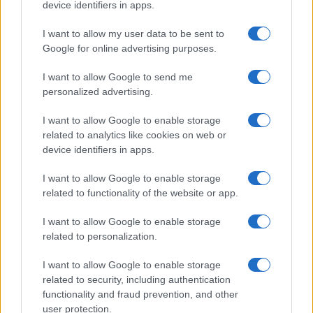
device identifiers in apps.
I want to allow my user data to be sent to
Google for online advertising purposes.
HÍRLEVÉL
I want to allow Google to send me
personalized advertising.
Név
I want to allow Google to enable storage
related to analytics like cookies on web or
E-mail cím
device identifiers in apps.
I want to allow Google to enable storage
related to functionality of the website or app.
Feliratkozom a hírlevélre és elfogadom az
adatvédelmi
szabályzatot!
I want to allow Google to enable storage
related to personalization.
FELIRATKOZÁS
I want to allow Google to enable storage
related to security, including authentication
functionality and fraud prevention, and other
Kultúra
user protection.
Brandnyúl mini disco