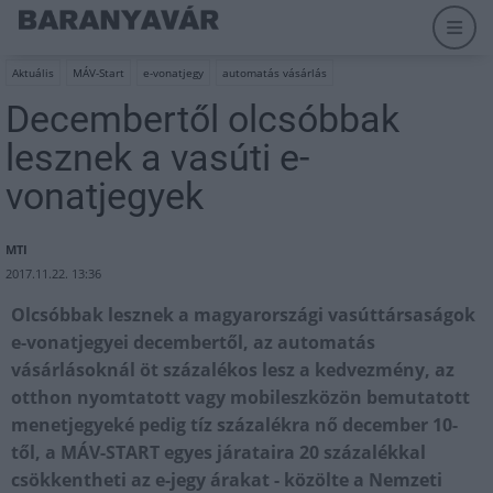
Aktuális
MÁV-Start
e-vonatjegy
automatás vásárlás
Decembertől olcsóbbak
lesznek a vasúti e-
vonatjegyek
MTI
2017.11.22. 13:36
Olcsóbbak lesznek a magyarországi vasúttársaságok
e-vonatjegyei decembertől, az automatás
vásárlásoknál öt százalékos lesz a kedvezmény, az
otthon nyomtatott vagy mobileszközön bemutatott
menetjegyeké pedig tíz százalékra nő december 10-
től, a MÁV-START egyes járataira 20 százalékkal
csökkentheti az e-jegy árakat - közölte a Nemzeti