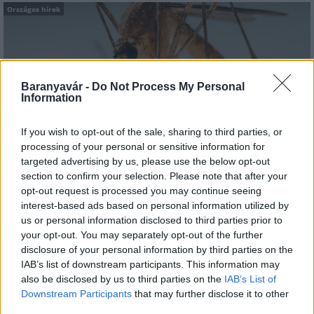
Országos hírek
Baranyavár -
Do Not Process My Personal
Information
A lakosságra is fontos szerep hárul a szúnyoginvázió
If you wish to opt-out of the sale, sharing to third parties, or
elkerülésében
processing of your personal or sensitive information for
targeted advertising by us, please use the below opt-out
section to confirm your selection. Please note that after your
opt-out request is processed you may continue seeing
interest-based ads based on personal information utilized by
us or personal information disclosed to third parties prior to
your opt-out. You may separately opt-out of the further
Országos hírek
disclosure of your personal information by third parties on the
Itt az ÉVOSZ megoldása a hőhullámok és
IAB’s list of downstream participants. This information may
az energiakrízis kezelésére
also be disclosed by us to third parties on the
IAB’s List of
Downstream Participants
that may further disclose it to other
third parties.