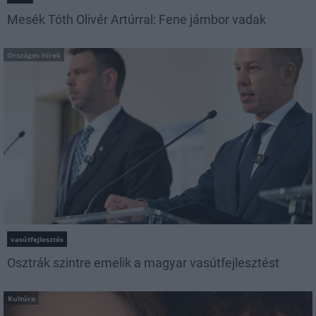
Mesék Tóth Olivér Artúrral: Fene jámbor vadak
Országos hírek
vasútfejlesztés
Osztrák szintre emelik a magyar vasútfejlesztést
Kultúra