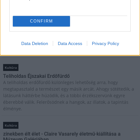
Ilyen még nem volt: most a gyerkőcök bulizhatnak a Káptalan
Kertben!
CONFIRM
Helyi hírek
Beindult az őszibarackszezon, szeptemberig élvezhetjük
Data Deletion
Data Access
Privacy Policy
A világon évente mintegy 25 millió tonna őszibarack terem, Kína
- csaknem 17 millió tonnával - messze a legnagyobb termelő.
Kultúra
Teliholdas Éjszakai Erdőfürdő
A teliholdas erdőfürdő különleges lehetőség arra, hogy
megtapasztald a természet egy másik arcát. Ahogy sötétedik, a
látásunk háttérbe húzódik, és a többi érzékszervünk egyre
éberebbé válik. Felerősödnek a hangok, az illatok, a tapintás
élménye.
Kultúra
zínekben élt élet - Claire Vasarely életmű-kiállítása a
Múzeum Galériában