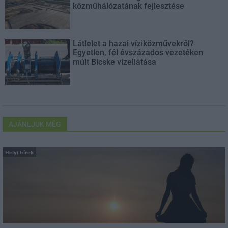
közműhálózatának fejlesztése
Látlelet a hazai víziközművekről?
Egyetlen, fél évszázados vezetéken
múlt Bicske vízellátása
AJÁNLJUK MÉG
Helyi hírek