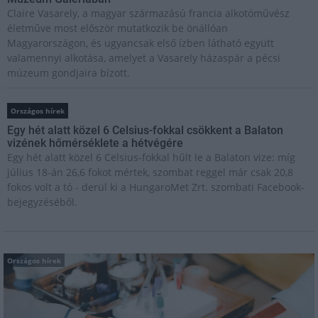
Claire Vasarely, a magyar származású francia alkotóművész
életműve most először mutatkozik be önállóan
Magyarországon, és ugyancsak első ízben látható együtt
valamennyi alkotása, amelyet a Vasarely házaspár a pécsi
múzeum gondjaira bízott.
Országos hírek
Egy hét alatt közel 6 Celsius-fokkal csökkent a Balaton
vizének hőmérséklete a hétvégére
Egy hét alatt közel 6 Celsius-fokkal hűlt le a Balaton vize: míg
július 18-án 26,6 fokot mértek, szombat reggel már csak 20,8
fokos volt a tó - derül ki a HungaroMet Zrt. szombati Facebook-
bejegyzéséből.
Országos hírek