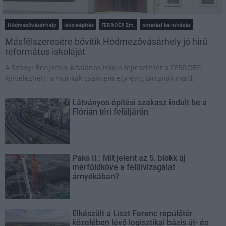
Hódmezővásárhely
iskolaépítés
FERROÉP Zrt.
oktatási beruházás
Másfélszeresére bővítik Hódmezővásárhely jó hírű
református iskoláját
A Szőnyi Benjámin Általános Iskola fejlesztését a FERROÉP
kivitelezheti; a munkák csaknem egy évig tartanak majd.
Látványos építési szakasz indult be a
Flórián téri felüljárón
Paks II.: Mit jelent az 5. blokk új
mérföldköve a felülvizsgálat
árnyékában?
Elkészült a Liszt Ferenc repülőtér
közelében lévő logisztikai bázis út- és