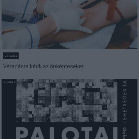
véradás
Véradásra kérik az önkénteseket
Kultúra