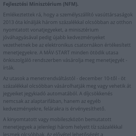
Fejlesztési Minisztérium (NFM).
Emlékeztettek rá, hogy a személyszállító vasúttársaságok
2013 óta kínálják három százalékkal olcsóbban az otthon
nyomtatott vonatjegyeket, a minisztérium
jóváhagyásával pedig újabb kedvezményeket
vezethetnek be az elektronikus csatornákon értékesített
menetjegyekre. A MÁV-START minden ötödik utasa
önkiszolgáló rendszerben vásárolja meg menetjegyét -
írták.
Az utasok a menetrendváltástól - december 10-től - öt
százalékkal olcsóbban vásárolhatják meg vagy vehetik át
jegyeiket jegykiadó automatából. A díjcsökkenés
nemcsak az alaptarifában, hanem az egyéb
kedvezményekre, felárakra is érvényesíthető.
A kinyomtatott vagy mobileszközön bemutatott
menetjegyek a jelenlegi három helyett tíz százalékkal
lesznek olcsóbbak. Az elővétel lehetőségét a