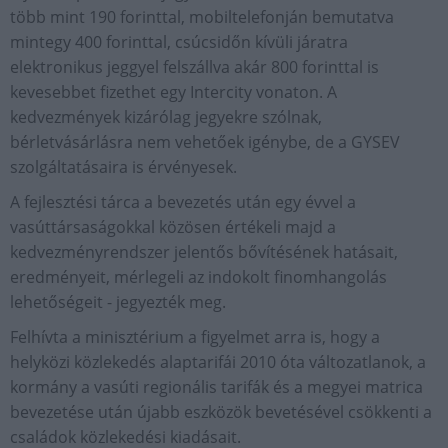
több mint 190 forinttal, mobiltelefonján bemutatva
mintegy 400 forinttal, csúcsidőn kívüli járatra
elektronikus jeggyel felszállva akár 800 forinttal is
kevesebbet fizethet egy Intercity vonaton. A
kedvezmények kizárólag jegyekre szólnak,
bérletvásárlásra nem vehetőek igénybe, de a GYSEV
szolgáltatásaira is érvényesek.
A fejlesztési tárca a bevezetés után egy évvel a
vasúttársaságokkal közösen értékeli majd a
kedvezményrendszer jelentős bővítésének hatásait,
eredményeit, mérlegeli az indokolt finomhangolás
lehetőségeit - jegyezték meg.
Felhívta a minisztérium a figyelmet arra is, hogy a
helyközi közlekedés alaptarifái 2010 óta változatlanok, a
kormány a vasúti regionális tarifák és a megyei matrica
bevezetése után újabb eszközök bevetésével csökkenti a
családok közlekedési kiadásait.