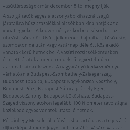
vasúttársaságok már december 8-tól megnyitják.
A szolgáltatók egyes alacsonyabb kihasználtságú
járataikra húsz százalékkal olcsóbban kínálhatják az e-
vonatjegyeket. A kedvezményes körbe elsősorban az
utazási csúcsidőn kívüli, jellemzően hajnalban, késő este,
szombaton délután vagy vasárnap délelőtt közlekedő
vonatok kerülhetnek be. A vasúti rezsicsökkentésben
érintett járatok a menetrendekből egyértelműen
azonosíthatóak lesznek. A nagyarányú kedvezménnyel
várhatóan a Budapest-Szombathely-Zalaegerszeg,
Budapest-Tapolca, Budapest-Nagykanizsa-Keszthely,
Budapest-Pécs, Budapest-Sátoraljaújhely-Eger,
Budapest-Záhony, Budapest-Lökösháza, Budapest-
Szeged viszonylatokon legalább 100 kilométer távolságra
közlekedő egyes vonatok utasai élhetnek.
Például egy Miskolcról a fővárosba tartó utas a teljes árú
díjhoz képest menetjegyét automatából vásárolva akár