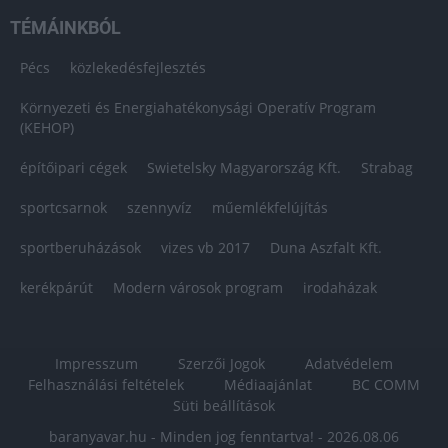
TÉMÁINKBÓL
Pécs
közlekedésfejlesztés
Környezeti és Energiahatékonysági Operatív Program
(KEHOP)
építőipari cégek
Swietelsky Magyarország Kft.
Strabag
sportcsarnok
szennyvíz
műemlékfelújítás
sportberuházások
vizes vb 2017
Duna Aszfalt Kft.
kerékpárút
Modern városok program
irodaházak
Impresszum
Szerzői Jogok
Adatvédelem
Felhasználási feltételek
Médiaajánlat
BC COMM
Süti beállítások
baranyavar.hu - Minden jog fenntartva! - 2026.08.06