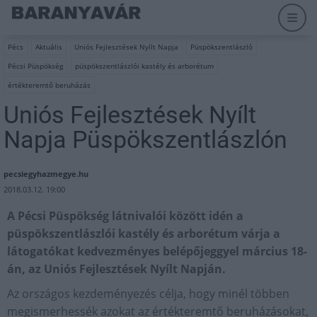
Pécs
Aktuális
Uniós Fejlesztések Nyílt Napja
Püspökszentlászló
Pécsi Püspökség
püspökszentlászlói kastély és arborétum
értékteremtő beruházás
Uniós Fejlesztések Nyílt
Napja Püspökszentlászlón
pecsiegyhazmegye.hu
2018.03.12. 19:00
A Pécsi Püspökség látnivalói között idén a
püspökszentlászlói kastély és arborétum várja a
látogatókat kedvezményes belépőjeggyel március 18-
án, az Uniós Fejlesztések Nyílt Napján.
Az országos kezdeményezés célja, hogy minél többen
megismerhessék azokat az értékteremtő beruházásokat,