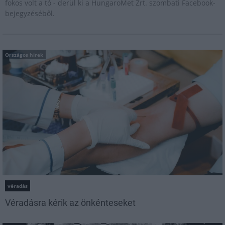
fokos volt a tó - derül ki a HungaroMet Zrt. szombati Facebook-
bejegyzéséből.
Országos hírek
véradás
Véradásra kérik az önkénteseket