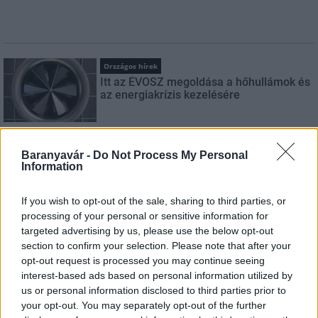
Országos hírek
Itt az ÉVOSZ megoldása a hőhullámok és
az energiakrízis kezelésére
Országos hírek
Baranyavár -
Do Not Process My Personal
Information
Miért éri meg Afrikában utat építeni?
Minden, amit a GED Afrika projektről
tudni kell
If you wish to opt-out of the sale, sharing to third parties, or
processing of your personal or sensitive information for
targeted advertising by us, please use the below opt-out
Kultúra
section to confirm your selection. Please note that after your
Kihívások labirintusában
opt-out request is processed you may continue seeing
interest-based ads based on personal information utilized by
us or personal information disclosed to third parties prior to
your opt-out. You may separately opt-out of the further