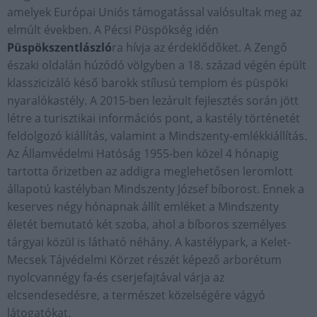
amelyek Európai Uniós támogatással valósultak meg az
elmúlt években. A Pécsi Püspökség idén
Püspökszentlászló
ra hívja az érdeklődőket. A Zengő
északi oldalán húzódó völgyben a 18. század végén épült
klasszicizáló késő barokk stílusú templom és püspöki
nyaralókastély. A 2015-ben lezárult fejlesztés során jött
létre a turisztikai információs pont, a kastély történetét
feldolgozó kiállítás, valamint a Mindszenty-emlékkiállítás.
Az Államvédelmi Hatóság 1955-ben közel 4 hónapig
tartotta őrizetben az addigra meglehetősen leromlott
állapotú kastélyban Mindszenty József bíborost. Ennek a
keserves négy hónapnak állít emléket a Mindszenty
életét bemutató két szoba, ahol a bíboros személyes
tárgyai közül is látható néhány. A kastélypark, a Kelet-
Mecsek Tájvédelmi Körzet részét képező arborétum
nyolcvannégy fa-és cserjefajtával várja az
elcsendesedésre, a természet közelségére vágyó
látogatókat.