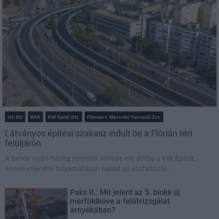
HE-DO
BKK
KM Építő Kft.
Főmterv Mérnöki Tervező Zrt.
Látványos építési szakasz indult be a Flórián téri
felüljárón
A tartós nyári hőség jelentős kihívás elé állítja a KM Építőt,
ennek ellenére folyamatosan halad az aszfaltozás.
Paks II.: Mit jelent az 5. blokk új
mérföldköve a felülvizsgálat
árnyékában?