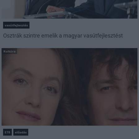
vasútfejlesztés
Osztrák szintre emelik a magyar vasútfejlesztést
Kultúra
E78
előadás