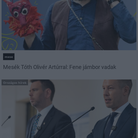
mese
Mesék Tóth Olivér Artúrral: Fene jámbor vadak
Országos hírek