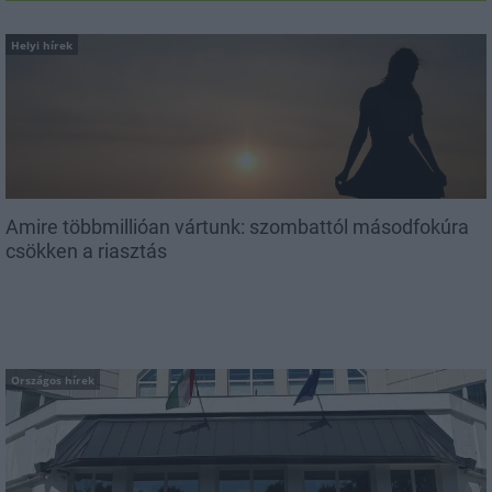
Helyi hírek
Amire többmillióan vártunk: szombattól másodfokúra
csökken a riasztás
Országos hírek