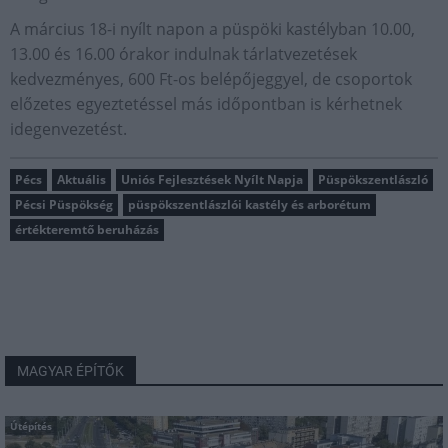
A március 18-i nyílt napon a püspöki kastélyban 10.00,
13.00 és 16.00 órakor indulnak tárlatvezetések
kedvezményes, 600 Ft-os belépőjeggyel, de csoportok
előzetes egyeztetéssel más időpontban is kérhetnek
idegenvezetést.
Pécs
Aktuális
Uniós Fejlesztések Nyílt Napja
Püspökszentlászló
Pécsi Püspökség
püspökszentlászlói kastély és arborétum
értékteremtő beruházás
MAGYAR ÉPÍTŐK
Útépítés