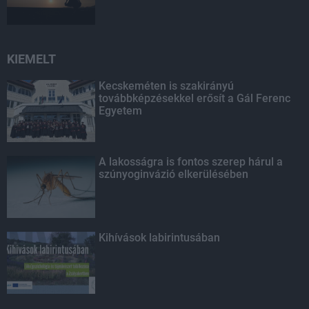
KIEMELT
Kecskeméten is szakirányú
továbbképzésekkel erősít a Gál Ferenc
Egyetem
A lakosságra is fontos szerep hárul a
szúnyoginvázió elkerülésében
Kihívások labirintusában