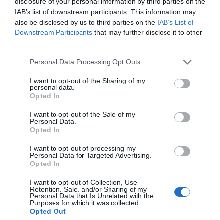
disclosure of your personal information by third parties on the
Országos hírek
IAB’s list of downstream participants. This information may
Túlfogyasztás napja - július 30-ra
also be disclosed by us to third parties on the
IAB’s List of
felhasználta az emberiség a Föld egész
Downstream Participants
that may further disclose it to other
évre elegendő erőforrásait
third parties.
Please note that this website/app uses one or more Google
Personal Data Processing Opt Outs
Aktuális
services and may gather and store information including but
Open Orfű: mozgás, zene, közösség
not limited to your visit or usage behaviour. You may click to
I want to opt-out of the Sharing of my
personal data.
grant or deny consent to Google and its third-party tags to
Opted In
use your data for below specified purposes in below Google
consent section.
I want to opt-out of the Sale of my
Personal Data.
Opted In
HÍRLEVÉL
I want to opt-out of processing my
Personal Data for Targeted Advertising.
Opted In
Név
I want to opt-out of Collection, Use,
Retention, Sale, and/or Sharing of my
Personal Data that Is Unrelated with the
E-mail cím
Purposes for which it was collected.
Opted Out