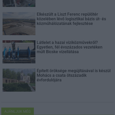
Elkészült a Liszt Ferenc repülőtér
közelében lévő logisztikai bázis út- és
közműhálózatának fejlesztése
Látlelet a hazai víziközművekről?
Egyetlen, fél évszázados vezetéken
múlt Bicske vízellátása
Épített öröksége megújításával is készül
Mohács a csata ötszázadik
évfordulójára
AJÁNLJUK MÉG