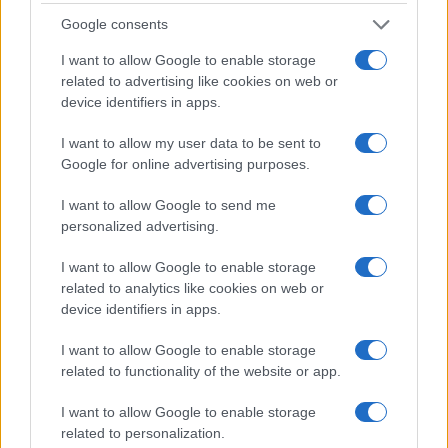
Feliratkozom a hírlevélre és elfogadom az
adatvédelmi
Google consents
szabályzatot!
I want to allow Google to enable storage
FELIRATKOZÁS
related to advertising like cookies on web or
device identifiers in apps.
I want to allow my user data to be sent to
Kultúra
Google for online advertising purposes.
Brandnyúl mini disco
I want to allow Google to send me
Ilyen még nem volt: most a gyerkőcök bulizhatnak a Káptalan
personalized advertising.
Kertben!
I want to allow Google to enable storage
Helyi hírek
related to analytics like cookies on web or
device identifiers in apps.
Beindult az őszibarackszezon, szeptemberig élvezhetjük
A világon évente mintegy 25 millió tonna őszibarack terem, Kína
I want to allow Google to enable storage
- csaknem 17 millió tonnával - messze a legnagyobb termelő.
related to functionality of the website or app.
Kultúra
I want to allow Google to enable storage
Teliholdas Éjszakai Erdőfürdő
related to personalization.