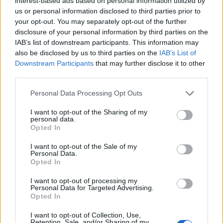
interest-based ads based on personal information utilized by
us or personal information disclosed to third parties prior to
your opt-out. You may separately opt-out of the further
disclosure of your personal information by third parties on the
Amire többmillióan vártunk: szombattól másodfokúra
IAB’s list of downstream participants. This information may
csökken a riasztás
also be disclosed by us to third parties on the
IAB’s List of
Downstream Participants
that may further disclose it to other
third parties.
Please note that this website/app uses one or more Google
Personal Data Processing Opt Outs
services and may gather and store information including but
not limited to your visit or usage behaviour. You may click to
I want to opt-out of the Sharing of my
personal data.
grant or deny consent to Google and its third-party tags to
Opted In
Országos hírek
use your data for below specified purposes in below Google
Kecskeméten is szakirányú
consent section.
I want to opt-out of the Sale of my
továbbképzésekkel erősít a Gál Ferenc
Personal Data.
Egyetem
Opted In
I want to opt-out of processing my
Personal Data for Targeted Advertising.
Országos hírek
Opted In
A lakosságra is fontos szerep hárul a
szúnyoginvázió elkerülésében
I want to opt-out of Collection, Use,
Retention, Sale, and/or Sharing of my