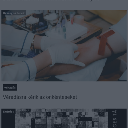
Országos hírek
véradás
Véradásra kérik az önkénteseket
Kultúra