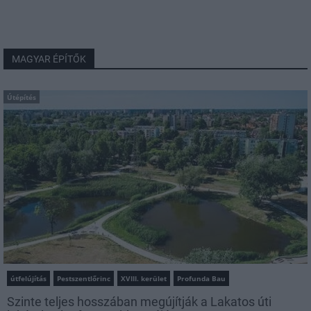
MAGYAR ÉPÍTŐK
Útépítés
útfelújítás
Pestszentlőrinc
XVIII. kerület
Profunda Bau
Szinte teljes hosszában megújítják a Lakatos úti