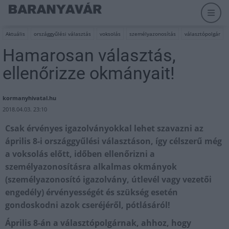
Aktuális
országgyűlési választás
voksolás
személyazonosítás
választópolgár
Hamarosan választás,
ellenőrizze okmányait!
kormanyhivatal.hu
2018.04.03. 23:10
Csak érvényes igazolványokkal lehet szavazni az
április 8-i országgyűlési választáson, így célszerű még
a voksolás előtt, időben ellenőrizni a
személyazonosításra alkalmas okmányok
(személyazonosító igazolvány, útlevél vagy vezetői
engedély) érvényességét és szükség esetén
gondoskodni azok cseréjéről, pótlásáról!
Április 8-án a választópolgárnak, ahhoz, hogy