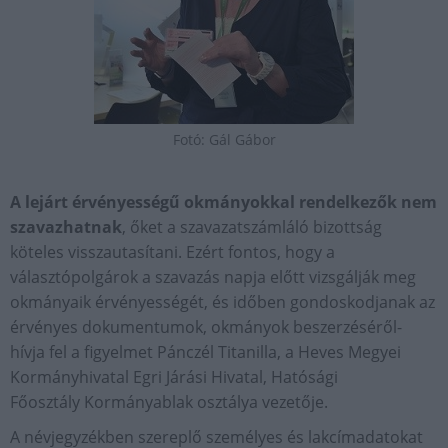
Fotó: Gál Gábor
A lejárt érvényességű okmányokkal rendelkezők nem
szavazhatnak
, őket a szavazatszámláló bizottság
köteles visszautasítani. Ezért fontos, hogy a
választópolgárok a szavazás napja előtt vizsgálják meg
okmányaik érvényességét, és időben gondoskodjanak az
érvényes dokumentumok, okmányok beszerzéséről-
hívja fel a figyelmet Pánczél Titanilla, a Heves Megyei
Kormányhivatal Egri Járási Hivatal, Hatósági
Főosztály Kormányablak osztálya vezetője.
A névjegyzékben szereplő személyes és lakcímadatokat