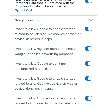
Personal Data that Is Unrelated with the
Purposes for which it was collected.
Opted Out
Országos hírek
Itt az ÉVOSZ megoldása a hőhullámok és
Google consents
az energiakrízis kezelésére
I want to allow Google to enable storage
related to advertising like cookies on web or
device identifiers in apps.
Országos hírek
Miért éri meg Afrikában utat építeni?
I want to allow my user data to be sent to
Minden, amit a GED Afrika projektről
Google for online advertising purposes.
tudni kell
I want to allow Google to send me
personalized advertising.
Kultúra
Kihívások labirintusában
I want to allow Google to enable storage
related to analytics like cookies on web or
device identifiers in apps.
I want to allow Google to enable storage
related to functionality of the website or app.
HÍRLEVÉL