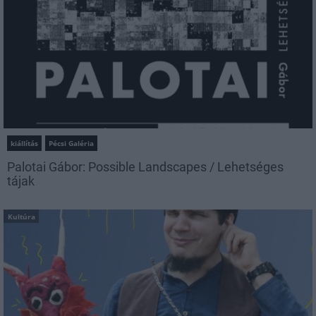
kiállítás
Pécsi Galéria
Palotai Gábor: Possible Landscapes / Lehetséges
tájak
Kultúra