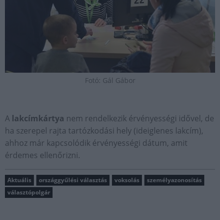
Fotó: Gál Gábor
A
lakcímkártya
nem rendelkezik érvényességi idővel, de
ha szerepel rajta tartózkodási hely (ideiglenes lakcím),
ahhoz már kapcsolódik érvényességi dátum, amit
érdemes ellenőrizni.
Aktuális
országgyűlési választás
voksolás
személyazonosítás
választópolgár