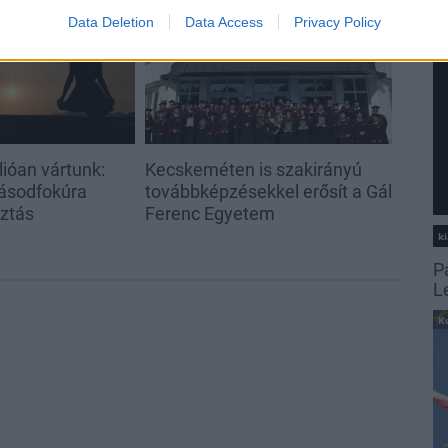
Országos hírek
Data Deletion
Data Access
Privacy Policy
ióan vártunk:
Kecskeméten is szakirányú
ásodfokúra
továbbképzésekkel erősít a Gál
sztás
Ferenc Egyetem
ki
P
L
K