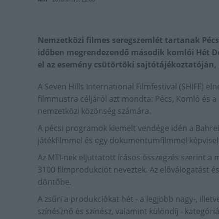
Nemzetközi filmes seregszemlét tartanak Pécs
időben megrendezendő második komlói Hét Do
el az esemény csütörtöki sajtótájékoztatóján
A Seven Hills International Filmfestival (SHIFF) 
filmmustra céljáról azt mondta: Pécs, Komló és a
nemzetközi közönség számára.
A pécsi programok kiemelt vendége idén a Bahreini
játékfilmmel és egy dokumentumfilmmel képvise
Az MTI-nek eljuttatott írásos összegzés szerint
3100 filmprodukciót neveztek. Az előválogatást és
döntőbe.
A zsűri a produkciókat hét - a legjobb nagy-, ille
színésznő és színész, valamint különdíj - kategóri