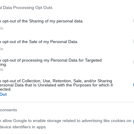
z
M
l Data Processing Opt Outs
C
együttes filmzenei műsorral készül, a kiemelt
a
o opt-out of the Sharing of my personal data.
ra, valamint a lebontott 25 emeletes pécsi
ö
In
szerepel. A fesztiválgyőztes filmeket szeptember 9-én
l
h
lték a szervezők.
o opt-out of the Sale of my Personal Data.
In
Nemzetközi filmes seregszemle
to opt-out of processing my Personal Data for Targeted
O
ing.
In
o opt-out of Collection, Use, Retention, Sale, and/or Sharing
ersonal Data that Is Unrelated with the Purposes for which it
lected.
Out
M1 bővítés: már zajlik a teljesen új
consents
Bicske Kelet csomópont építése
o allow Google to enable storage related to advertising like cookies on
evice identifiers in apps.