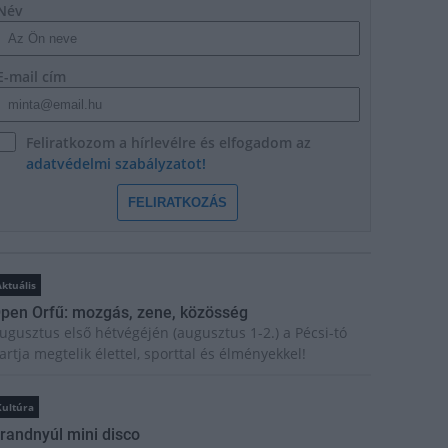
Név
E-mail cím
Feliratkozom a hírlevélre és elfogadom az
adatvédelmi szabályzatot!
FELIRATKOZÁS
ktuális
pen Orfű: mozgás, zene, közösség
ugusztus első hétvégéjén (augusztus 1-2.) a Pécsi-tó
artja megtelik élettel, sporttal és élményekkel!
Kultúra
randnyúl mini disco