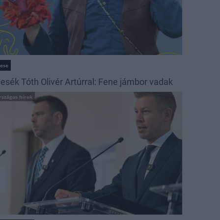
ese
esék Tóth Olivér Artúrral: Fene jámbor vadak
rszágos hírek