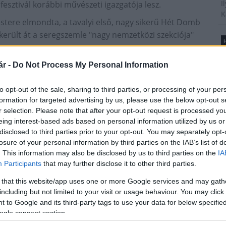
I
mfesztivál korábbi művészeti igazgatója lesz.
K
stere elmondta, a tavalyi első, nagy sikerű Hét Domb
y került át a seregszemle "nagy nemzetközi szekciója"
H
B
é
fesztiválra, ami 40 alkotással több a tavalyinál. A 20
r -
Do Not Process My Personal Information
A
 határon túli alkotások mellett egy svéd filmet is
t
to opt-out of the sale, sharing to third parties, or processing of your per
l
formation for targeted advertising by us, please use the below opt-out s
hely polgármestere elmondta, hogy Pécsen az Uránia
r selection. Please note that after your opt-out request is processed y
álható Cinema Cityben, valamint úgynevezett
eing interest-based ads based on personal information utilized by us or
disclosed to third parties prior to your opt-out. You may separately opt-
ban - is tartanak vetítéseket.
T
losure of your personal information by third parties on the IAB’s list of
A
 Alkhan bahreini zeneszerző is, akinek műveiből
. This information may also be disclosed by us to third parties on the
IA
m
Központban a Pannon Filharmonikusok zenekar.
Participants
that may further disclose it to other third parties.
s
é
szólva elmondta, hogy bahreini és a magyar komolyzene
 that this website/app uses one or more Google services and may gath
h
including but not limited to your visit or usage behaviour. You may click 
ethez. Muzsikája a nyugati filharmonikus zenei
 to Google and its third-party tags to use your data for below specifi
vel - összegezte művészi hitvallását.
ogle consent section.
lmszakmát bemutató és népszerűsítő