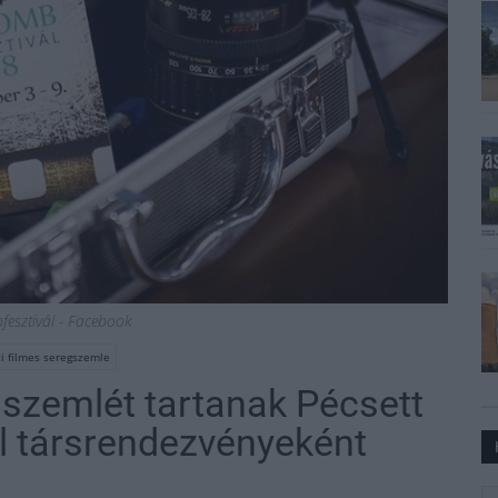
fesztivál - Facebook
 filmes seregszemle
szemlét tartanak Pécsett
l társrendezvényeként