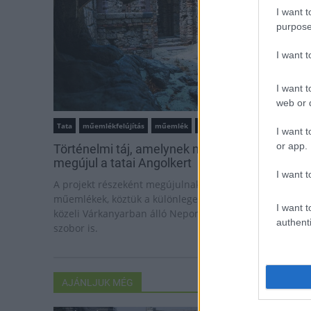
I want t
purpose
I want 
I want t
web or d
Tata
műemlékfelújítás
műemlék
restaurálás
I want t
or app.
Történelmi táj, amelynek minden köve mesél –
megújul a tatai Angolkert
I want t
A projekt részeként megújulnak a területen található
műemlékek, köztük a különleges Műromok, valamint a
I want t
közeli Várkanyarban álló Nepomuki Szent János híd és
authenti
szobor is.
AJÁNLJUK MÉG