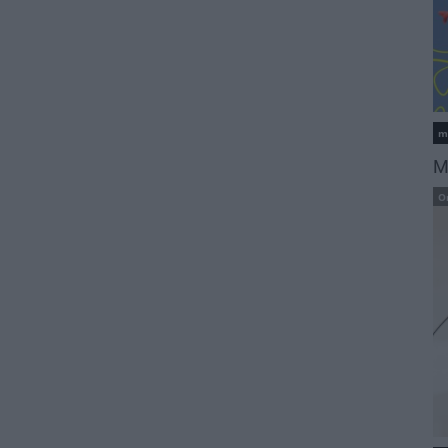
m
M
O