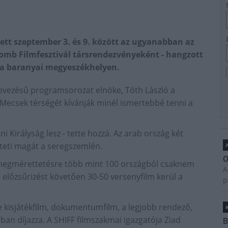
ett szeptember 3. és 9. között az ugyanabban az
mb Filmfesztivál társrendezvényeként - hangzott
, a baranyai megyeszékhelyen.
elnevezésű programsorozat elnöke, Tóth László a
 Mecsek térségét kívánják minél ismertebbé tenni a
 Királyság lesz - tette hozzá. Az arab ország két
lteti magát a seregszemlén.
A
O
 a megmérettetésre több mint 100 országból csaknem
A
 előzsűrizést követően 30-50 versenyfilm kerül a
p
tve kisjátékfilm, dokumentumfilm, a legjobb rendező,
ában díjazza. A SHIFF filmszakmai igazgatója Ziad
B