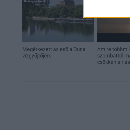
Országos hírek
Helyi hírek
Megérkezett az eső a Duna
Amire többmill
vízgyűjtőjére
szombattól m
csökken a ria