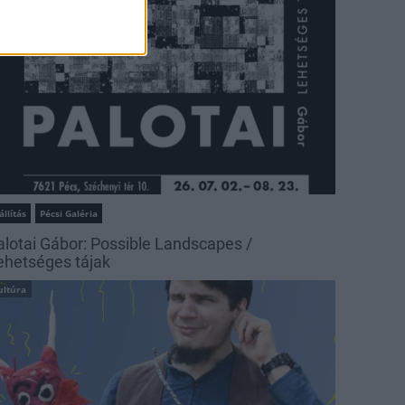
állítás
Pécsi Galéria
alotai Gábor: Possible Landscapes /
ehetséges tájak
ultúra