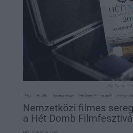
Hét Domb Film
Pécs
Aktuális
Baranya megye
Hét Domb Filmfesztivál
Nemzetközi
Nemzetközi filmes sereg
a Hét Domb Filmfesztivá
MTI
2018.07.19. 22:00