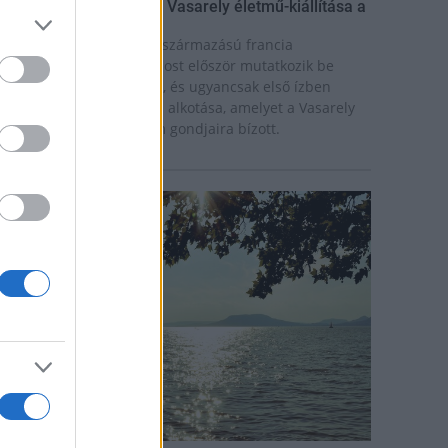
ínekben élt élet - Claire Vasarely életmű-kiállítása a
úzeum Galériában
laire Vasarely, a magyar származású francia
lkotóművész életműve most először mutatkozik be
nállóan Magyarországon, és ugyancsak első ízben
átható együtt valamennyi alkotása, amelyet a Vasarely
ázaspár a pécsi múzeum gondjaira bízott.
rszágos hírek