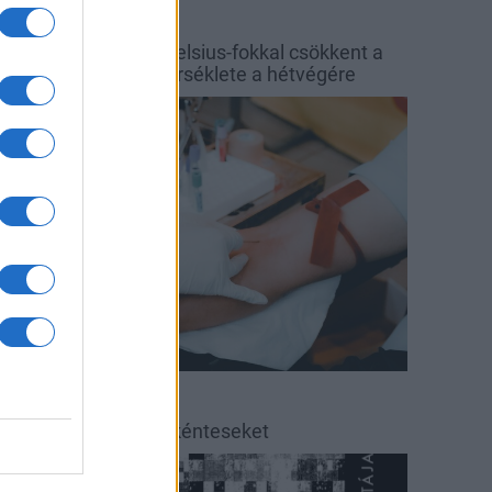
őjárás
Balaton
y hét alatt közel 6 Celsius-fokkal csökkent a
alaton vizének hőmérséklete a hétvégére
rszágos hírek
éradás
éradásra kérik az önkénteseket
ultúra