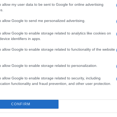
id
o allow my user data to be sent to Google for online advertising
Új gyalogosátkelők és jelzőlámpás
s.
csomópont épül Angyalföldön
Eg
B
to allow Google to send me personalized advertising.
O
o allow Google to enable storage related to analytics like cookies on
Másfélszeresére bővítik
evice identifiers in apps.
Hódmezővásárhely jó hírű
református iskoláját
o allow Google to enable storage related to functionality of the website
Látványos építési szakasz indult
o allow Google to enable storage related to personalization.
be a Flórián téri felüljárón
o allow Google to enable storage related to security, including
cation functionality and fraud prevention, and other user protection.
v
V
CONFIRM
K