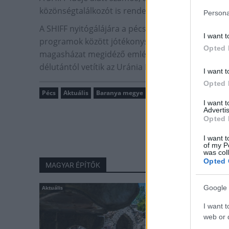
közönségtalálkozót is rendeznek.
Persona
A SHIFF nyitógálájára a pécsi Voisingers acapella 
I want t
programok között jótékonysági gálaest, filmvacso
Opted 
magasházat megidéző emlékkoncert és utcabál is 
délutántól vetítik az Uránia Filmszínházban - közö
I want t
Opted 
Pécs
Aktuális
Baranya megye
Hét Domb Filmfesztivál
I want 
Advertis
Opted 
I want t
of my P
was col
Opted 
MAGYAR ÉPÍTŐK
Google 
Aktuális
I want t
web or d