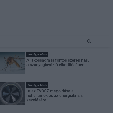
Országos hírek
A lakosságra is fontos szerep hárul
a szúnyoginvázió elkerülésében
Országos hírek
Itt az ÉVOSZ megoldása a
hőhullámok és az energiakrízis
kezelésére