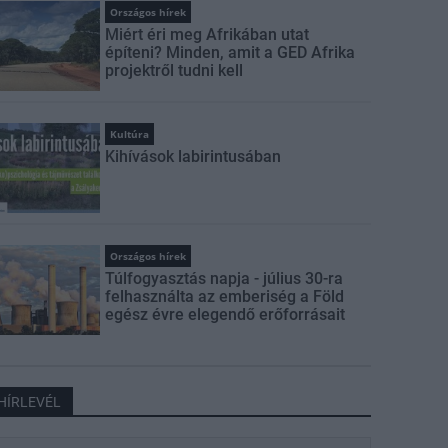
Országos hírek
Miért éri meg Afrikában utat
építeni? Minden, amit a GED Afrika
projektről tudni kell
Kultúra
Kihívások labirintusában
Országos hírek
Túlfogyasztás napja - július 30-ra
felhasználta az emberiség a Föld
egész évre elegendő erőforrásait
HÍRLEVÉL