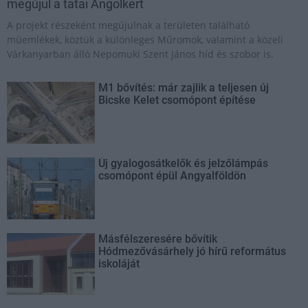
megújul a tatai Angolkert
A projekt részeként megújulnak a területen található
műemlékek, köztük a különleges Műromok, valamint a közeli
Várkanyarban álló Nepomuki Szent János híd és szobor is.
M1 bővítés: már zajlik a teljesen új
Bicske Kelet csomópont építése
Új gyalogosátkelők és jelzőlámpás
csomópont épül Angyalföldön
Másfélszeresére bővítik
Hódmezővásárhely jó hírű református
iskoláját