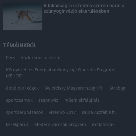
A lakosságra is fontos szerep hárul a
szúnyoginvázió elkerülésében
TÉMÁINKBÓL
Pécs
közlekedésfejlesztés
Környezeti és Energiahatékonysági Operatív Program
(KEHOP)
építőipari cégek
Swietelsky Magyarország Kft.
Strabag
sportcsarnok
szennyvíz
műemlékfelújítás
sportberuházások
vizes vb 2017
Duna Aszfalt Kft.
kerékpárút
Modern városok program
irodaházak