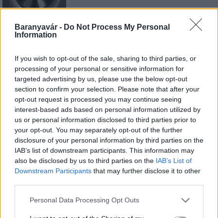
Baranyavár -
Do Not Process My Personal
Information
Országos hírek
Miért éri meg Afrikában utat építeni?
Minden, amit a GED Afrika projektről
If you wish to opt-out of the sale, sharing to third parties, or
tudni kell
processing of your personal or sensitive information for
targeted advertising by us, please use the below opt-out
section to confirm your selection. Please note that after your
Kultúra
opt-out request is processed you may continue seeing
Kihívások labirintusában
interest-based ads based on personal information utilized by
us or personal information disclosed to third parties prior to
your opt-out. You may separately opt-out of the further
disclosure of your personal information by third parties on the
IAB’s list of downstream participants. This information may
Országos hírek
also be disclosed by us to third parties on the
IAB’s List of
Túlfogyasztás napja - július 30-ra
Downstream Participants
that may further disclose it to other
felhasználta az emberiség a Föld egész
third parties.
évre elegendő erőforrásait
Please note that this website/app uses one or more Google
Personal Data Processing Opt Outs
services and may gather and store information including but