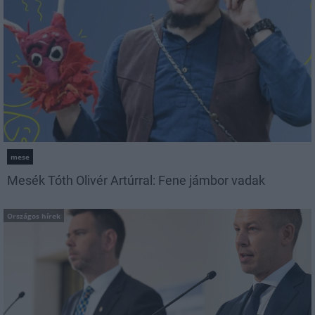
mese
Mesék Tóth Olivér Artúrral: Fene jámbor vadak
Országos hírek