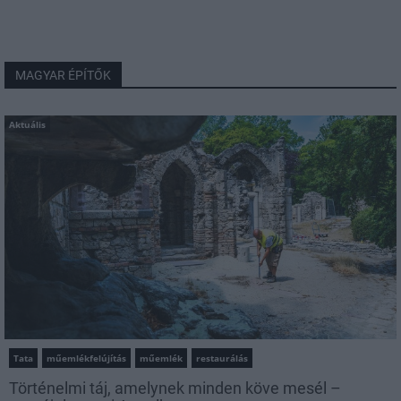
MAGYAR ÉPÍTŐK
Aktuális
Tata
műemlékfelújítás
műemlék
restaurálás
Történelmi táj, amelynek minden köve mesél –