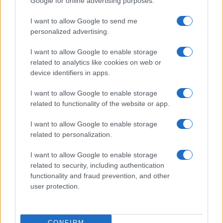
Google for online advertising purposes.
Kultúra
I want to allow Google to send me
Brandnyúl mini disco
personalized advertising.
Ilyen még nem volt: most a gyerkőcök bulizhatnak a Káptalan
Kertben!
I want to allow Google to enable storage
related to analytics like cookies on web or
Helyi hírek
device identifiers in apps.
Beindult az őszibarackszezon, szeptemberig élvezhetjük
A világon évente mintegy 25 millió tonna őszibarack terem, Kína
I want to allow Google to enable storage
- csaknem 17 millió tonnával - messze a legnagyobb termelő.
related to functionality of the website or app.
I want to allow Google to enable storage
Kultúra
related to personalization.
Teliholdas Éjszakai Erdőfürdő
A teliholdas erdőfürdő különleges lehetőség arra, hogy
I want to allow Google to enable storage
megtapasztald a természet egy másik arcát. Ahogy sötétedik, a
related to security, including authentication
látásunk háttérbe húzódik, és a többi érzékszervünk egyre
functionality and fraud prevention, and other
éberebbé válik. Felerősödnek a hangok, az illatok, a tapintás
user protection.
élménye.
CONFIRM
Kultúra