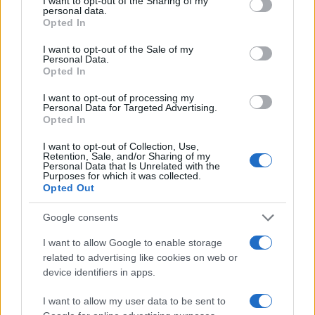
not limited to your visit or usage behaviour. You may click to
I want to opt-out of the Sharing of my
HÍRLEVÉL
personal data.
grant or deny consent to Google and its third-party tags to
Opted In
use your data for below specified purposes in below Google
consent section.
Név
I want to opt-out of the Sale of my
Personal Data.
Opted In
E-mail cím
I want to opt-out of processing my
Personal Data for Targeted Advertising.
Opted In
Feliratkozom a hírlevélre és elfogadom az
adatvédelmi
I want to opt-out of Collection, Use,
szabályzatot!
Retention, Sale, and/or Sharing of my
Personal Data that Is Unrelated with the
Purposes for which it was collected.
FELIRATKOZÁS
Opted Out
Google consents
I want to allow Google to enable storage
Aktuális
related to advertising like cookies on web or
Open Orfű: mozgás, zene, közösség
device identifiers in apps.
Augusztus első hétvégéjén (augusztus 1-2.) a Pécsi-tó partja
megtelik élettel, sporttal és élményekkel!
I want to allow my user data to be sent to