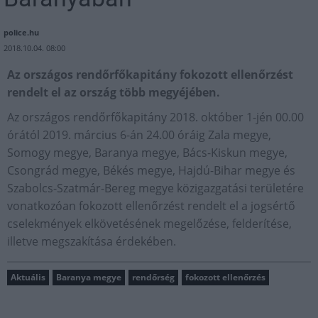
police.hu
2018.10.04. 08:00
Az országos rendőrfőkapitány fokozott ellenőrzést
rendelt el az ország több megyéjében.
Az országos rendőrfőkapitány 2018. október 1-jén 00.00
órától 2019. március 6-án 24.00 óráig Zala megye,
Somogy megye, Baranya megye, Bács-Kiskun megye,
Csongrád megye, Békés megye, Hajdú-Bihar megye és
Szabolcs-Szatmár-Bereg megye közigazgatási területére
vonatkozóan fokozott ellenőrzést rendelt el a jogsértő
cselekmények elkövetésének megelőzése, felderítése,
illetve megszakítása érdekében.
Aktuális
Baranya megye
rendőrség
fokozott ellenőrzés