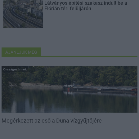
Látványos építési szakasz indult be a
Flórián téri felüljárón
AJÁNLJUK MÉG
Országos hírek
Megérkezett az eső a Duna vízgyűjtőjére