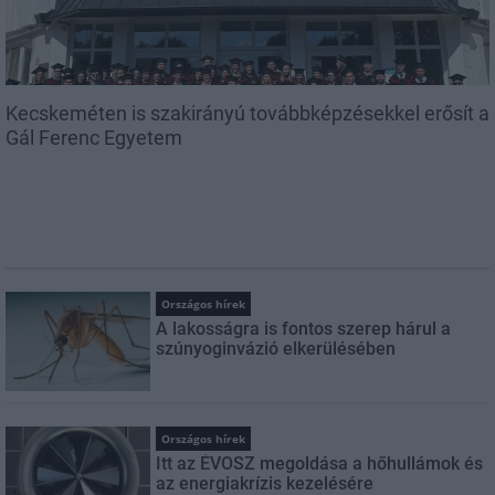
Kecskeméten is szakirányú továbbképzésekkel erősít a
Gál Ferenc Egyetem
Országos hírek
A lakosságra is fontos szerep hárul a
szúnyoginvázió elkerülésében
Országos hírek
Itt az ÉVOSZ megoldása a hőhullámok és
az energiakrízis kezelésére