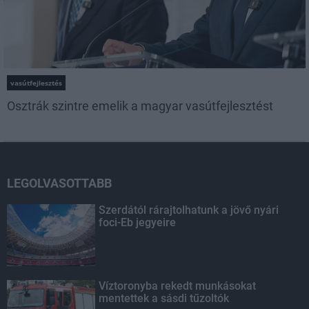
vasútfejlesztés
Osztrák szintre emelik a magyar vasútfejlesztést
LEGOLVASOTTABB
Szerdától rárajtolhatunk a jövő nyári
foci-Eb jegyeire
Víztoronyba rekedt munkásokat
mentettek a sásdi tűzoltók