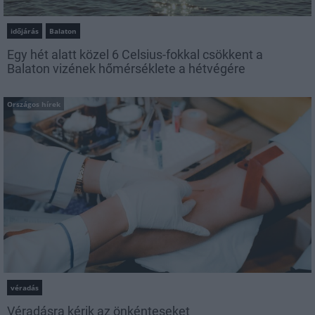
időjárás
Balaton
Egy hét alatt közel 6 Celsius-fokkal csökkent a
Balaton vizének hőmérséklete a hétvégére
Országos hírek
véradás
Véradásra kérik az önkénteseket