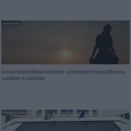
Helyi hírek
Amire többmillióan vártunk: szombattól másodfokúra
csökken a riasztás
Országos hírek