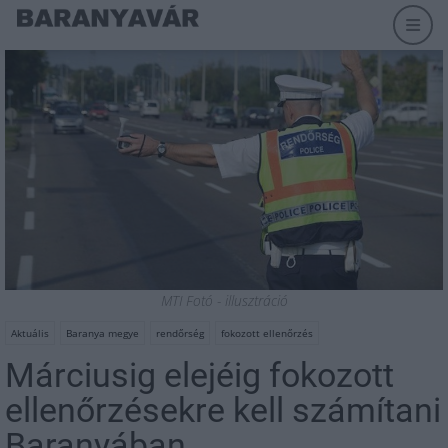
MTI Fotó - illusztráció
Aktuális
Baranya megye
rendőrség
fokozott ellenőrzés
Márciusig elejéig fokozott
ellenőrzésekre kell számítani
Baranyában