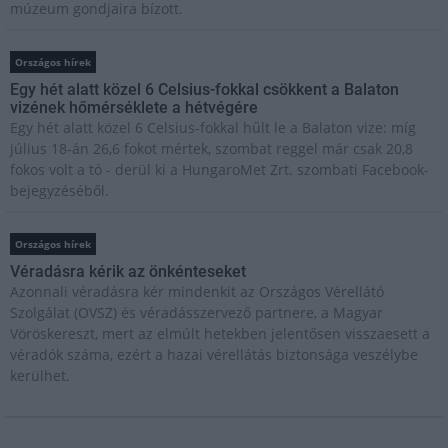
múzeum gondjaira bízott.
Országos hírek
Egy hét alatt közel 6 Celsius-fokkal csökkent a Balaton
vizének hőmérséklete a hétvégére
Egy hét alatt közel 6 Celsius-fokkal hűlt le a Balaton vize: míg
július 18-án 26,6 fokot mértek, szombat reggel már csak 20,8
fokos volt a tó - derül ki a HungaroMet Zrt. szombati Facebook-
bejegyzéséből.
Országos hírek
Véradásra kérik az önkénteseket
Azonnali véradásra kér mindenkit az Országos Vérellátó
Szolgálat (OVSZ) és véradásszervező partnere, a Magyar
Vöröskereszt, mert az elmúlt hetekben jelentősen visszaesett a
véradók száma, ezért a hazai vérellátás biztonsága veszélybe
kerülhet.