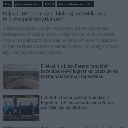
Paks
paksi atomerőmű
Paks II
Paks II. Atomerőmű Zrt.
Paks II.: Mit jelent az 5. blokk új mérföldköve a
felülvizsgálat árnyékában?
Megkezdődött az 5. blokk reaktorépületének alaplemez-
kivitelezése, miközben a felülvizsgálat arra keresi a választ,
hogy a megváltozott gazdasági és geopolitikai környezetben
milyen feltételek mellett érdemes továbbvinni Magyarország
egyik legnagyobb beruházását.
Elkészült a Liszt Ferenc repülőtér
közelében lévő logisztikai bázis út- és
közműhálózatának fejlesztése
Látlelet a hazai víziközművekről?
Egyetlen, fél évszázados vezetéken
múlt Bicske vízellátása