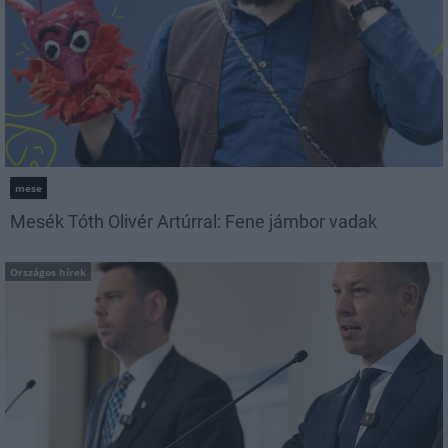
mese
Mesék Tóth Olivér Artúrral: Fene jámbor vadak
Országos hírek