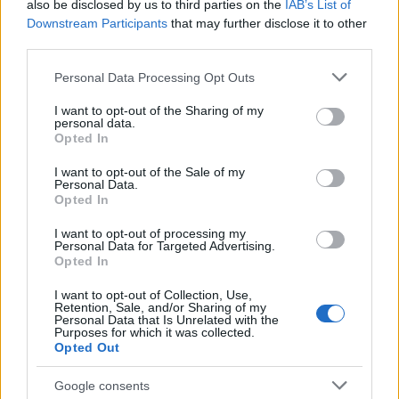
also be disclosed by us to third parties on the
IAB’s List of
Downstream Participants
that may further disclose it to other
third parties.
Kultúra
Kihívások labirintusában
Please note that this website/app uses one or more Google
Personal Data Processing Opt Outs
services and may gather and store information including but
not limited to your visit or usage behaviour. You may click to
I want to opt-out of the Sharing of my
personal data.
grant or deny consent to Google and its third-party tags to
Opted In
use your data for below specified purposes in below Google
Országos hírek
consent section.
I want to opt-out of the Sale of my
Túlfogyasztás napja - július 30-ra
Personal Data.
felhasználta az emberiség a Föld egész
Opted In
évre elegendő erőforrásait
I want to opt-out of processing my
Personal Data for Targeted Advertising.
Opted In
Aktuális
Open Orfű: mozgás, zene, közösség
I want to opt-out of Collection, Use,
Retention, Sale, and/or Sharing of my
Personal Data that Is Unrelated with the
Purposes for which it was collected.
Opted Out
Kultúra
Google consents
Brandnyúl mini disco