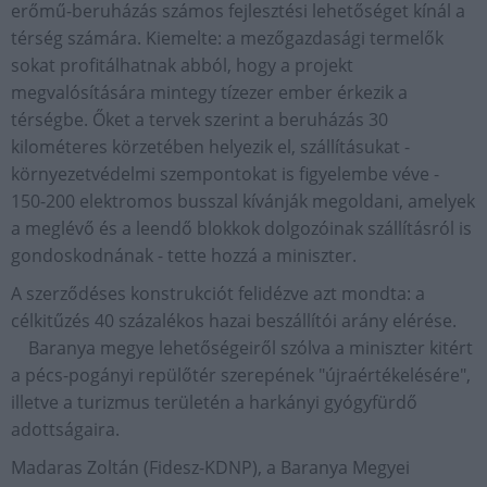
erőmű-beruházás számos fejlesztési lehetőséget kínál a
térség számára. Kiemelte: a mezőgazdasági termelők
sokat profitálhatnak abból, hogy a projekt
megvalósítására mintegy tízezer ember érkezik a
térségbe. Őket a tervek szerint a beruházás 30
kilométeres körzetében helyezik el, szállításukat -
környezetvédelmi szempontokat is figyelembe véve -
150-200 elektromos busszal kívánják megoldani, amelyek
a meglévő és a leendő blokkok dolgozóinak szállításról is
gondoskodnának - tette hozzá a miniszter.
A szerződéses konstrukciót felidézve azt mondta: a
célkitűzés 40 százalékos hazai beszállítói arány elérése.
Baranya megye lehetőségeiről szólva a miniszter kitért
a pécs-pogányi repülőtér szerepének "újraértékelésére",
illetve a turizmus területén a harkányi gyógyfürdő
adottságaira.
Madaras Zoltán (Fidesz-KDNP), a Baranya Megyei