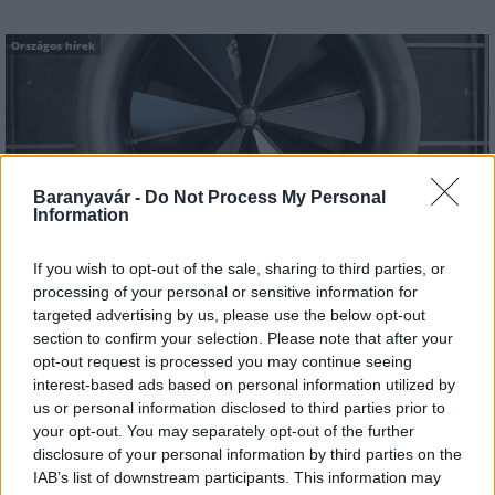
Országos hírek
Baranyavár -
Do Not Process My Personal
Information
Itt az ÉVOSZ megoldása a hőhullámok és az
energiakrízis kezelésére
If you wish to opt-out of the sale, sharing to third parties, or
processing of your personal or sensitive information for
targeted advertising by us, please use the below opt-out
section to confirm your selection. Please note that after your
opt-out request is processed you may continue seeing
interest-based ads based on personal information utilized by
us or personal information disclosed to third parties prior to
Országos hírek
your opt-out. You may separately opt-out of the further
Miért éri meg Afrikában utat építeni?
disclosure of your personal information by third parties on the
Minden, amit a GED Afrika projektről
IAB’s list of downstream participants. This information may
tudni kell