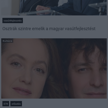
vasútfejlesztés
Osztrák szintre emelik a magyar vasútfejlesztést
Kultúra
E78
előadás