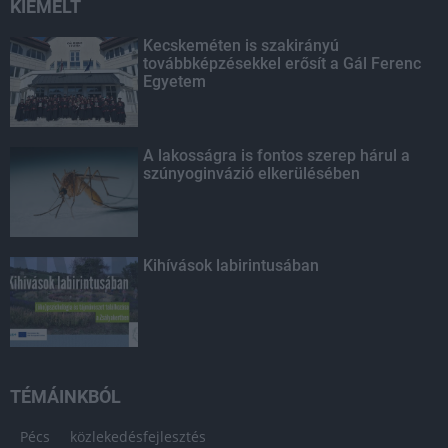
KIEMELT
Kecskeméten is szakirányú
továbbképzésekkel erősít a Gál Ferenc
Egyetem
A lakosságra is fontos szerep hárul a
szúnyoginvázió elkerülésében
Kihívások labirintusában
TÉMÁINKBÓL
Pécs
közlekedésfejlesztés