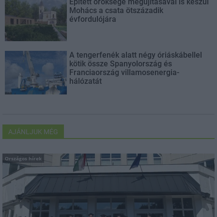
Épített öröksége megújításával is készül
Mohács a csata ötszázadik
évfordulójára
A tengerfenék alatt négy óriáskábellel
kötik össze Spanyolország és
Franciaország villamosenergia-
hálózatát
AJÁNLJUK MÉG
Országos hírek