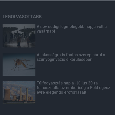
LEGOLVASOTTABB
Az év eddigi legmelegebb napja volt a
vasárnapi
A lakosságra is fontos szerep hárul a
szúnyoginvázió elkerülésében
Túlfogyasztás napja - július 30-ra
felhasználta az emberiség a Föld egész
évre elegendő erőforrásait