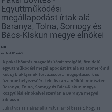
Paksi bővítés -
Együttműködési
megállapodást írtak alá
Baranya, Tolna, Somogy és
Bács-Kiskun megye elnökei
MTI
2018.12.19. 20:00
A paksi bővítés megvalósítását szolgáló, ötoldalú
együttműködési megállapodást írt alá az atomerőmű
két új blokkjának tervezéséért, megépítéséért és
üzembe helyezéséért felelős tárca nélküli miniszter
Baranya, Tolna, Somogy és Bács-Kiskun megye
közgyűlési elnökeivel szerdán a Baranya megyei
Siklóson.
Süli János az aláírás alkalmával arról beszélt, hogy az