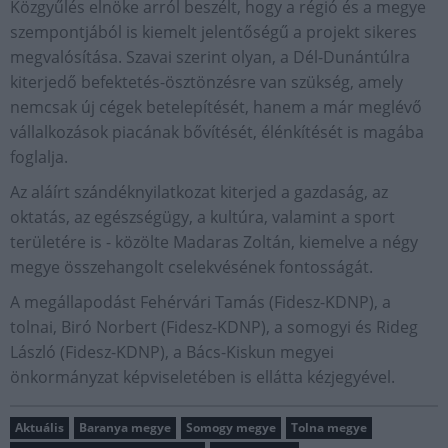
Közgyűlés elnöke arról beszélt, hogy a régió és a megye
szempontjából is kiemelt jelentőségű a projekt sikeres
megvalósítása. Szavai szerint olyan, a Dél-Dunántúlra
kiterjedő befektetés-ösztönzésre van szükség, amely
nemcsak új cégek betelepítését, hanem a már meglévő
vállalkozások piacának bővítését, élénkítését is magába
foglalja.
Az aláírt szándéknyilatkozat kiterjed a gazdaság, az
oktatás, az egészségügy, a kultúra, valamint a sport
területére is - közölte Madaras Zoltán, kiemelve a négy
megye összehangolt cselekvésének fontosságát.
A megállapodást Fehérvári Tamás (Fidesz-KDNP), a
tolnai, Biró Norbert (Fidesz-KDNP), a somogyi és Rideg
László (Fidesz-KDNP), a Bács-Kiskun megyei
önkormányzat képviseletében is ellátta kézjegyével.
Aktuális
Baranya megye
Somogy megye
Tolna megye