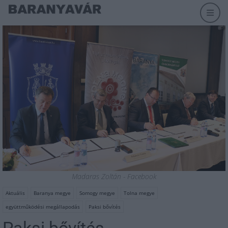
Madaras Zoltán - Facebook
Aktuális
Baranya megye
Somogy megye
Tolna megye
együttműködési megállapodás
Paksi bővítés