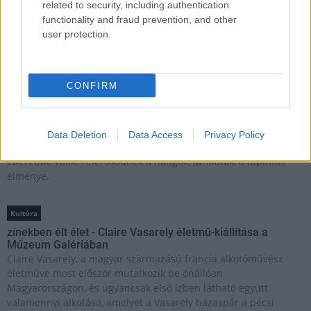
Helyi hírek
related to security, including authentication
Beindult az őszibarackszezon, szeptemberig élvezhetjük
functionality and fraud prevention, and other
A világon évente mintegy 25 millió tonna őszibarack terem, Kína
user protection.
- csaknem 17 millió tonnával - messze a legnagyobb termelő.
Kultúra
CONFIRM
Teliholdas Éjszakai Erdőfürdő
A teliholdas erdőfürdő különleges lehetőség arra, hogy
megtapasztald a természet egy másik arcát. Ahogy sötétedik, a
Data Deletion
Data Access
Privacy Policy
látásunk háttérbe húzódik, és a többi érzékszervünk egyre
éberebbé válik. Felerősödnek a hangok, az illatok, a tapintás
élménye.
Kultúra
zínekben élt élet - Claire Vasarely életmű-kiállítása a
Múzeum Galériában
Claire Vasarely, a magyar származású francia alkotóművész
életműve most először mutatkozik be önállóan
Magyarországon, és ugyancsak első ízben látható együtt
valamennyi alkotása, amelyet a Vasarely házaspár a pécsi