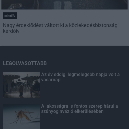
kérdőív
Nagy érdeklődést váltott ki a közlekedésbiztonsági
kérdőív
LEGOLVASOTTABB
Az év eddigi legmelegebb napja volt a
vasárnapi
A lakosságra is fontos szerep hárul a
szúnyoginvázió elkerülésében