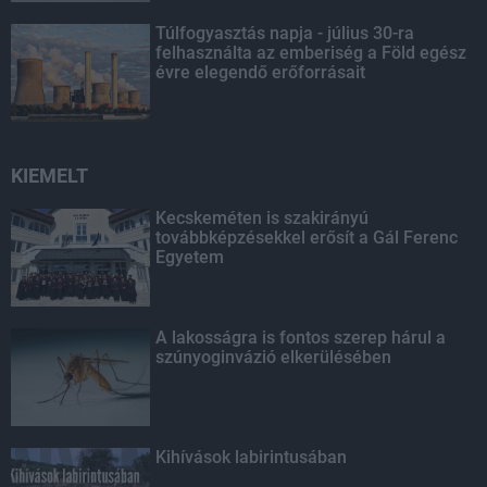
Túlfogyasztás napja - július 30-ra
felhasználta az emberiség a Föld egész
évre elegendő erőforrásait
KIEMELT
Kecskeméten is szakirányú
továbbképzésekkel erősít a Gál Ferenc
Egyetem
A lakosságra is fontos szerep hárul a
szúnyoginvázió elkerülésében
Kihívások labirintusában