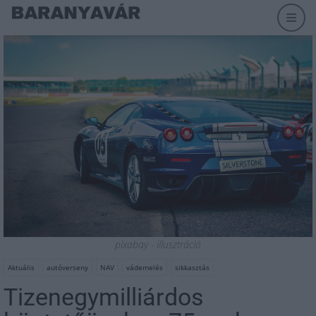
pixabay - illusztráció
Aktuális
autóverseny
NAV
vádemelés
sikkasztás
Tizenegymilliárdos