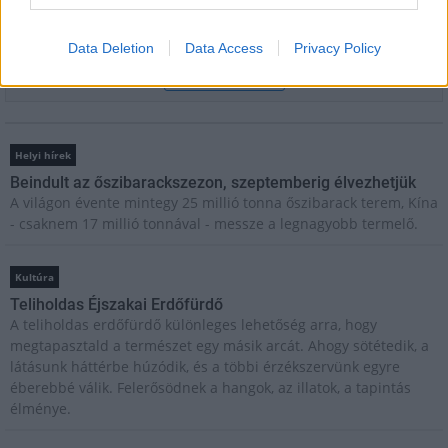
Feliratkozom a hírlevélre és elfogadom az
adatvédelmi
szabályzatot!
Data Deletion
Data Access
Privacy Policy
FELIRATKOZÁS
Helyi hírek
Beindult az őszibarackszezon, szeptemberig élvezhetjük
A világon évente mintegy 25 millió tonna őszibarack terem, Kína
- csaknem 17 millió tonnával - messze a legnagyobb termelő.
Kultúra
Teliholdas Éjszakai Erdőfürdő
A teliholdas erdőfürdő különleges lehetőség arra, hogy
megtapasztald a természet egy másik arcát. Ahogy sötétedik, a
látásunk háttérbe húzódik, és a többi érzékszervünk egyre
éberebbé válik. Felerősödnek a hangok, az illatok, a tapintás
élménye.