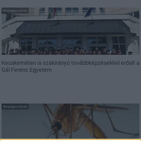
Országos hírek
Kecskeméten is szakirányú továbbképzésekkel erősít a
Gál Ferenc Egyetem
Országos hírek