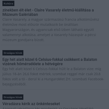
Kultúra
zínekben élt élet - Claire Vasarely életmű-kiállítása a
Múzeum Galériában
Claire Vasarely, a magyar származású francia alkotóművész
életműve most először mutatkozik be önállóan
Magyarországon, és ugyancsak első ízben látható együtt
valamennyi alkotása, amelyet a Vasarely házaspár a pécsi
múzeum gondjaira bízott.
Országos hírek
Egy hét alatt közel 6 Celsius-fokkal csökkent a Balaton
vizének hőmérséklete a hétvégére
Egy hét alatt közel 6 Celsius-fokkal hűlt le a Balaton vize: míg
július 18-án 26,6 fokot mértek, szombat reggel már csak 20,8
fokos volt a tó - derül ki a HungaroMet Zrt. szombati Facebook-
bejegyzéséből.
Országos hírek
Véradásra kérik az önkénteseket
Azonnali véradásra kér mindenkit az Országos Vérellátó