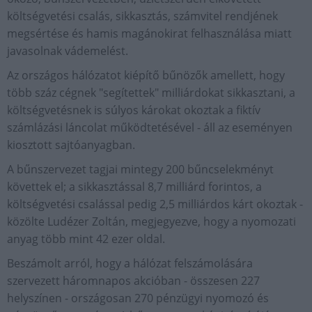
költségvetési csalás, sikkasztás, számvitel rendjének
megsértése és hamis magánokirat felhasználása miatt
javasolnak vádemelést.
Az országos hálózatot kiépítő bűnözők amellett, hogy
több száz cégnek "segítettek" milliárdokat sikkasztani, a
költségvetésnek is súlyos károkat okoztak a fiktív
számlázási láncolat működtetésével - áll az eseményen
kiosztott sajtóanyagban.
A bűnszervezet tagjai mintegy 200 bűncselekményt
követtek el; a sikkasztással 8,7 milliárd forintos, a
költségvetési csalással pedig 2,5 milliárdos kárt okoztak -
közölte Ludézer Zoltán, megjegyezve, hogy a nyomozati
anyag több mint 42 ezer oldal.
Beszámolt arról, hogy a hálózat felszámolására
szervezett háromnapos akcióban - összesen 227
helyszínen - országosan 270 pénzügyi nyomozó és