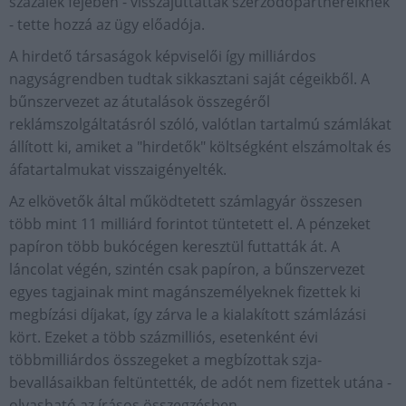
százalék fejében - visszajuttatták szerződőpartnereiknek
- tette hozzá az ügy előadója.
A hirdető társaságok képviselői így milliárdos
nagyságrendben tudtak sikkasztani saját cégeikből. A
bűnszervezet az átutalások összegéről
reklámszolgáltatásról szóló, valótlan tartalmú számlákat
állított ki, amiket a "hirdetők" költségként elszámoltak és
áfatartalmukat visszaigényelték.
Az elkövetők által működtetett számlagyár összesen
több mint 11 milliárd forintot tüntetett el. A pénzeket
papíron több bukócégen keresztül futtatták át. A
láncolat végén, szintén csak papíron, a bűnszervezet
egyes tagjainak mint magánszemélyeknek fizettek ki
megbízási díjakat, így zárva le a kialakított számlázási
kört. Ezeket a több százmilliós, esetenként évi
többmilliárdos összegeket a megbízottak szja-
bevallásaikban feltüntették, de adót nem fizettek utána -
olvasható az írásos összegzésben.