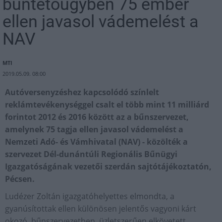
büntetőügyben 75 ember
ellen javasol vádemelést a
NAV
MTI
2019.05.09. 08:00
Autóversenyzéshez kapcsolódó színlelt
reklámtevékenységgel csalt el több mint 11 milliárd
forintot 2012 és 2016 között az a bűnszervezet,
amelynek 75 tagja ellen javasol vádemelést a
Nemzeti Adó- és Vámhivatal (NAV) - közölték a
szervezet Dél-dunántúli Regionális Bűnügyi
Igazgatóságának vezetői szerdán sajtótájékoztatón,
Pécsen.
Ludézer Zoltán igazgatóhelyettes elmondta, a
gyanúsítottak ellen különösen jelentős vagyoni kárt
okozó, bűnszervezetben, üzletszerűen elkövetett