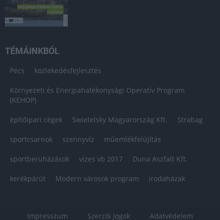
TÉMÁINKBÓL
Pécs
közlekedésfejlesztés
Környezeti és Energiahatékonysági Operatív Program
(KEHOP)
építőipari cégek
Swietelsky Magyarország Kft.
Strabag
sportcsarnok
szennyvíz
műemlékfelújítás
sportberuházások
vizes vb 2017
Duna Aszfalt Kft.
kerékpárút
Modern városok program
irodaházak
Impresszum
Szerzői Jogok
Adatvédelem