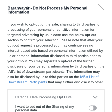
Baranyavár -
Do Not Process My Personal
Information
A lakosságra is fontos szerep hárul a szúnyoginvázió
elkerülésében
If you wish to opt-out of the sale, sharing to third parties, or
processing of your personal or sensitive information for
targeted advertising by us, please use the below opt-out
section to confirm your selection. Please note that after your
opt-out request is processed you may continue seeing
Országos hírek
interest-based ads based on personal information utilized by
us or personal information disclosed to third parties prior to
your opt-out. You may separately opt-out of the further
disclosure of your personal information by third parties on the
IAB’s list of downstream participants. This information may
also be disclosed by us to third parties on the
IAB’s List of
Downstream Participants
that may further disclose it to other
third parties.
Itt az ÉVOSZ megoldása a hőhullámok és az
energiakrízis kezelésére
Please note that this website/app uses one or more Google
Personal Data Processing Opt Outs
services and may gather and store information including but
not limited to your visit or usage behaviour. You may click to
I want to opt-out of the Sharing of my
personal data.
grant or deny consent to Google and its third-party tags to