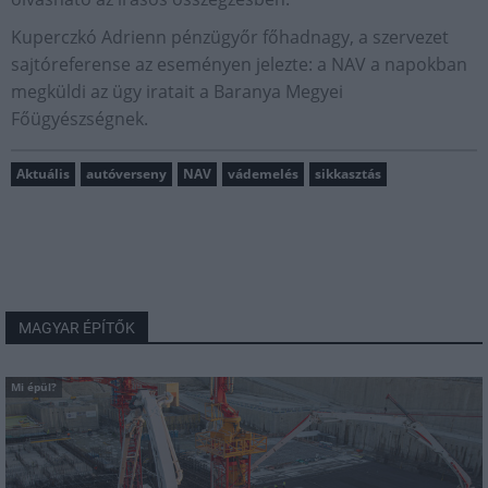
Kuperczkó Adrienn pénzügyőr főhadnagy, a szervezet
sajtóreferense az eseményen jelezte: a NAV a napokban
megküldi az ügy iratait a Baranya Megyei
Főügyészségnek.
Aktuális
autóverseny
NAV
vádemelés
sikkasztás
MAGYAR ÉPÍTŐK
Mi épül?