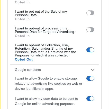
Opted In
use your data for below specified purposes in below Google
consent section.
I want to opt-out of the Sale of my
Personal Data.
Opted In
Országos hírek
Miért éri meg Afrikában utat építeni?
I want to opt-out of processing my
Minden, amit a GED Afrika projektről
Personal Data for Targeted Advertising.
tudni kell
Opted In
I want to opt-out of Collection, Use,
Retention, Sale, and/or Sharing of my
Kultúra
Personal Data that Is Unrelated with the
Purposes for which it was collected.
Kihívások labirintusában
Opted Out
Google consents
I want to allow Google to enable storage
Országos hírek
related to advertising like cookies on web or
Túlfogyasztás napja - július 30-ra
device identifiers in apps.
felhasználta az emberiség a Föld egész
évre elegendő erőforrásait
I want to allow my user data to be sent to
Google for online advertising purposes.