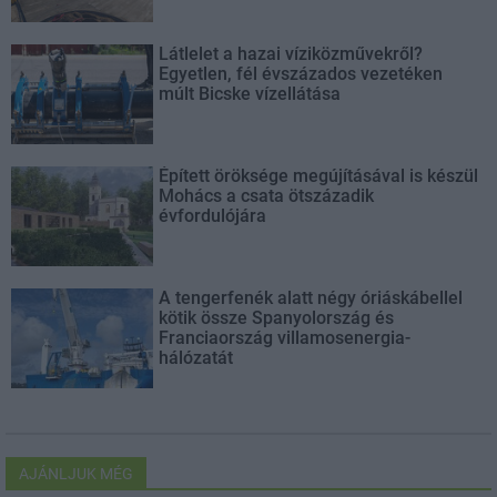
Látlelet a hazai víziközművekről?
Egyetlen, fél évszázados vezetéken
múlt Bicske vízellátása
Épített öröksége megújításával is készül
Mohács a csata ötszázadik
évfordulójára
A tengerfenék alatt négy óriáskábellel
kötik össze Spanyolország és
Franciaország villamosenergia-
hálózatát
AJÁNLJUK MÉG