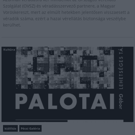
Szolgálat (OVSZ) és véradásszervező partnere, a Magyar
Vöröskereszt, mert az elmúlt hetekben jelentősen visszaesett a
véradók száma, ezért a hazai vérellátás biztonsága veszélybe
kerülhet.
Kultúra
kiállítás
Pécsi Galéria