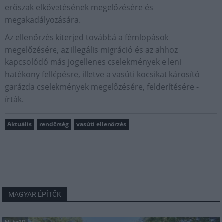
erőszak elkövetésének megelőzésére és
megakadályozására.
Az ellenőrzés kiterjed továbbá a fémlopások
megelőzésére, az illegális migráció és az ahhoz
kapcsolódó más jogellenes cselekmények elleni
hatékony fellépésre, illetve a vasúti kocsikat károsító
garázda cselekmények megelőzésére, felderítésére -
írták.
Aktuális
rendőrség
vasúti ellenőrzés
MAGYAR ÉPÍTŐK
Mi épül?