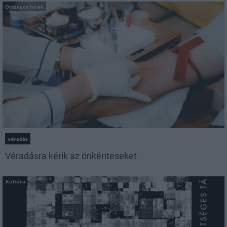
Országos hírek
véradás
Véradásra kérik az önkénteseket
Kultúra