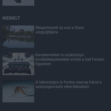
KIEMELT
Megérkezett az eső a Duna
vízgyűjtőjére
Kecskeméten is szakirányú
továbbképzésekkel erősít a Gál Ferenc
Egyetem
A lakosságra is fontos szerep hárul a
szúnyoginvázió elkerülésében