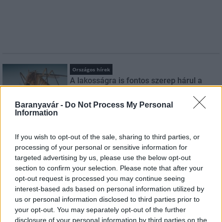
Országos hírek
A lakosságra is fontos szerep hárul a
szúnyoginvázió elkerülésében
Baranyavár -
Do Not Process My Personal
Information
Országos hírek
If you wish to opt-out of the sale, sharing to third parties, or
Itt az ÉVOSZ megoldása a hőhullámok és
processing of your personal or sensitive information for
az energiakrízis kezelésére
targeted advertising by us, please use the below opt-out
section to confirm your selection. Please note that after your
opt-out request is processed you may continue seeing
interest-based ads based on personal information utilized by
Országos hírek
us or personal information disclosed to third parties prior to
Miért éri meg Afrikában utat építeni?
your opt-out. You may separately opt-out of the further
Minden, amit a GED Afrika projektről
tudni kell
disclosure of your personal information by third parties on the