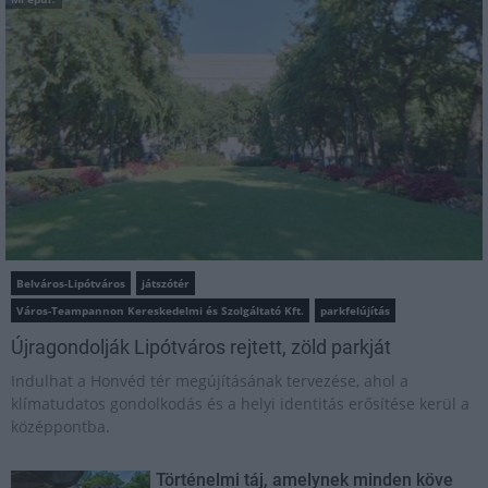
Belváros-Lipótváros
játszótér
Város-Teampannon Kereskedelmi és Szolgáltató Kft.
parkfelújítás
Újragondolják Lipótváros rejtett, zöld parkját
Indulhat a Honvéd tér megújításának tervezése, ahol a
klímatudatos gondolkodás és a helyi identitás erősítése kerül a
középpontba.
Történelmi táj, amelynek minden köve