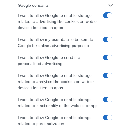
E-mail cím
Google consents
I want to allow Google to enable storage
Feliratkozom a hírlevélre és elfogadom az
adatvédelmi
related to advertising like cookies on web or
szabályzatot!
device identifiers in apps.
FELIRATKOZÁS
I want to allow my user data to be sent to
Google for online advertising purposes.
I want to allow Google to send me
Aktuális
personalized advertising.
Open Orfű: mozgás, zene, közösség
Augusztus első hétvégéjén (augusztus 1-2.) a Pécsi-tó partja
I want to allow Google to enable storage
megtelik élettel, sporttal és élményekkel!
related to analytics like cookies on web or
device identifiers in apps.
Kultúra
I want to allow Google to enable storage
Brandnyúl mini disco
related to functionality of the website or app.
Ilyen még nem volt: most a gyerkőcök bulizhatnak a Káptalan
Kertben!
I want to allow Google to enable storage
related to personalization.