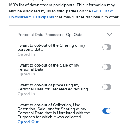
IAB’s list of downstream participants. This information may
also be disclosed by us to third parties on the
IAB’s List of
Downstream Participants
that may further disclose it to other
Kultúra
Kihívások labirintusában
third parties.
Please note that this website/app uses one or more Google
Personal Data Processing Opt Outs
services and may gather and store information including but
not limited to your visit or usage behaviour. You may click to
I want to opt-out of the Sharing of my
personal data.
grant or deny consent to Google and its third-party tags to
Országos hírek
Opted In
use your data for below specified purposes in below Google
Túlfogyasztás napja - július 30-ra
felhasználta az emberiség a Föld egész
consent section.
I want to opt-out of the Sale of my
évre elegendő erőforrásait
Personal Data.
Opted In
I want to opt-out of processing my
Personal Data for Targeted Advertising.
Opted In
HÍRLEVÉL
I want to opt-out of Collection, Use,
Retention, Sale, and/or Sharing of my
Név
Personal Data that Is Unrelated with the
Purposes for which it was collected.
Opted Out