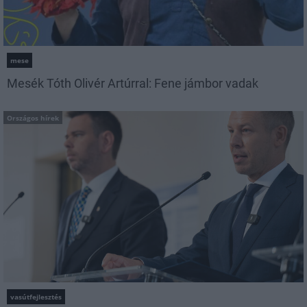
mese
Mesék Tóth Olivér Artúrral: Fene jámbor vadak
Országos hírek
vasútfejlesztés