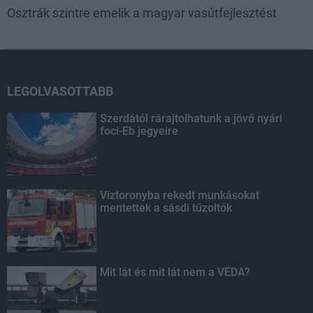
Osztrák szintre emelik a magyar vasútfejlesztést
LEGOLVASOTTABB
Szerdától rárajtolhatunk a jövő nyári
foci-Eb jegyeire
Víztoronyba rekedt munkásokat
mentettek a sásdi tűzoltók
Mit lát és mit lát nem a VÉDA?