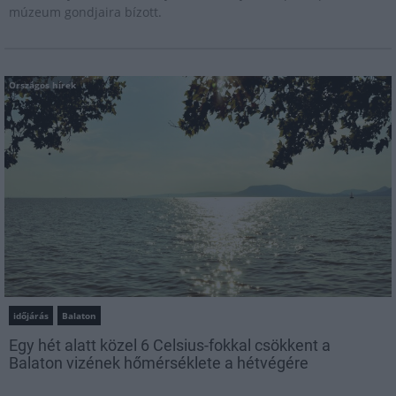
múzeum gondjaira bízott.
Országos hírek
időjárás
Balaton
Egy hét alatt közel 6 Celsius-fokkal csökkent a
Balaton vizének hőmérséklete a hétvégére