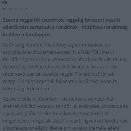
MTI
2019.11.12. 17:57
Szerda reggeltől csütörtök reggelig fokozott vasúti
ellenőrzést tartanak a rendőrök - közölte a rendőrség
kedden a honlapján.
Az Ország Rendőr-főkapitányság kommunikációs
szolgálatának közleménye szerint a RAILPOL (Vasúti
Rendőrségek Európai Szervezete) által koordinált 18. Rail
Action Day 24 Blue elnevezésű akció során az abban
részt vevő szervek szerda reggel 7 órától csütörtök
reggel 7 óráig végeznek fokozott ellenőrzést a vasúti
biztonság érdekében.
Az akció célja elsősorban - kiemelten a nemzetközi -
személyszállító vonatok rendőri ellenőrzése, az utasok és
a jegyvizsgálók sérelmére elkövetett jogsértések
megelőzése, megszakítása. Fokozott figyelmet fordítanak
a közfeladatot ellátó, illetve a hivatalos személy elleni