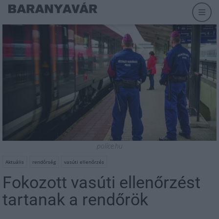
police.hu
Aktuális
rendőrség
vasúti ellenőrzés
Fokozott vasúti ellenőrzést
tartanak a rendőrök