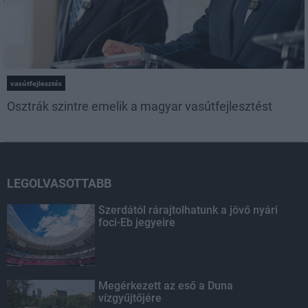
vasútfejlesztés
Osztrák szintre emelik a magyar vasútfejlesztést
LEGOLVASOTTABB
Szerdától rárajtolhatunk a jövő nyári
foci-Eb jegyeire
Megérkezett az eső a Duna
vízgyűjtőjére