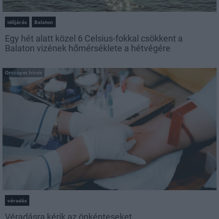
időjárás
Balaton
Egy hét alatt közel 6 Celsius-fokkal csökkent a
Balaton vizének hőmérséklete a hétvégére
Országos hírek
véradás
Véradásra kérik az önkénteseket