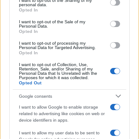
not limited to your visit or usage behaviour. You may click to
I want to opt-out of the Sharing of my
HÍRLEVÉL
personal data.
grant or deny consent to Google and its third-party tags to
Opted In
use your data for below specified purposes in below Google
consent section.
Név
I want to opt-out of the Sale of my
Personal Data.
Opted In
E-mail cím
I want to opt-out of processing my
Personal Data for Targeted Advertising.
Opted In
Feliratkozom a hírlevélre és elfogadom az
adatvédelmi
I want to opt-out of Collection, Use,
szabályzatot!
Retention, Sale, and/or Sharing of my
Personal Data that Is Unrelated with the
Purposes for which it was collected.
FELIRATKOZÁS
Opted Out
Google consents
I want to allow Google to enable storage
Aktuális
related to advertising like cookies on web or
Open Orfű: mozgás, zene, közösség
device identifiers in apps.
Augusztus első hétvégéjén (augusztus 1-2.) a Pécsi-tó partja
megtelik élettel, sporttal és élményekkel!
I want to allow my user data to be sent to