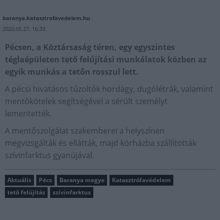
baranya.katasztrofavedelem.hu
2020.05.27. 16:33
Pécsen, a Köztársaság téren, egy egyszintes
téglaépületen tető felújítási munkálatok közben az
egyik munkás a tetőn rosszul lett.
A pécsi hivatásos tűzoltók hordágy, dugólétrák, valamint
mentőkötelek segítségével a sérült személyt
lementették.
A mentőszolgálat szakemberei a helyszínen
megvizsgálták és ellátták, majd kórházba szállították
szívinfarktus gyanújával.
Aktuális
Pécs
Baranya megye
Katasztrófavédelem
tető felújítás
szívinfarktus