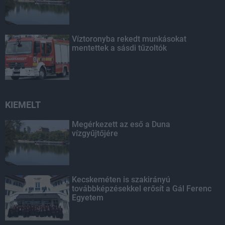
Víztoronyba rekedt munkásokat
mentettek a sásdi tűzoltók
KIEMELT
Megérkezett az eső a Duna
vízgyűjtőjére
Kecskeméten is szakirányú
továbbképzésekkel erősít a Gál Ferenc
Egyetem