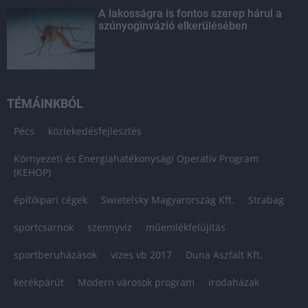
A lakosságra is fontos szerep hárul a
szúnyoginvázió elkerülésében
TÉMÁINKBÓL
Pécs
közlekedésfejlesztés
Környezeti és Energiahatékonysági Operatív Program
(KEHOP)
építőipari cégek
Swietelsky Magyarország Kft.
Strabag
sportcsarnok
szennyvíz
műemlékfelújítás
sportberuházások
vizes vb 2017
Duna Aszfalt Kft.
kerékpárút
Modern városok program
irodaházak