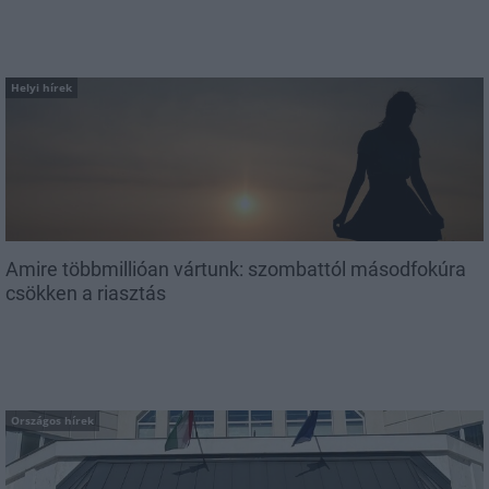
Helyi hírek
Amire többmillióan vártunk: szombattól másodfokúra
csökken a riasztás
Országos hírek