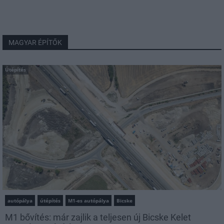
MAGYAR ÉPÍTŐK
Útépítés
autópálya
útépítés
M1-es autópálya
Bicske
M1 bővítés: már zajlik a teljesen új Bicske Kelet