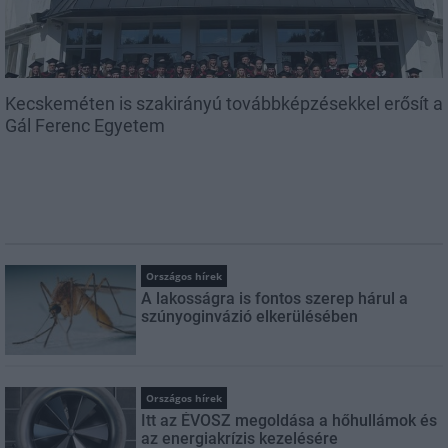
Kecskeméten is szakirányú továbbképzésekkel erősít a
Gál Ferenc Egyetem
Országos hírek
A lakosságra is fontos szerep hárul a
szúnyoginvázió elkerülésében
Országos hírek
Itt az ÉVOSZ megoldása a hőhullámok és
az energiakrízis kezelésére