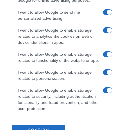
Google for online advertising purposes.
Kultúra
I want to allow Google to send me
Brandnyúl mini disco
personalized advertising.
Ilyen még nem volt: most a gyerkőcök bulizhatnak a Káptalan
Kertben!
I want to allow Google to enable storage
related to analytics like cookies on web or
Helyi hírek
device identifiers in apps.
Beindult az őszibarackszezon, szeptemberig élvezhetjük
A világon évente mintegy 25 millió tonna őszibarack terem, Kína
I want to allow Google to enable storage
- csaknem 17 millió tonnával - messze a legnagyobb termelő.
related to functionality of the website or app.
I want to allow Google to enable storage
Kultúra
related to personalization.
Teliholdas Éjszakai Erdőfürdő
A teliholdas erdőfürdő különleges lehetőség arra, hogy
I want to allow Google to enable storage
megtapasztald a természet egy másik arcát. Ahogy sötétedik, a
related to security, including authentication
látásunk háttérbe húzódik, és a többi érzékszervünk egyre
functionality and fraud prevention, and other
éberebbé válik. Felerősödnek a hangok, az illatok, a tapintás
user protection.
élménye.
Kultúra