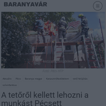
Fotó: Pécs HTP
Aktuális
Pécs
Baranya megye
Katasztrófavédelem
tető felújítás
szívinfarktus
A tetőről kellett lehozni a
munkást Pécsett