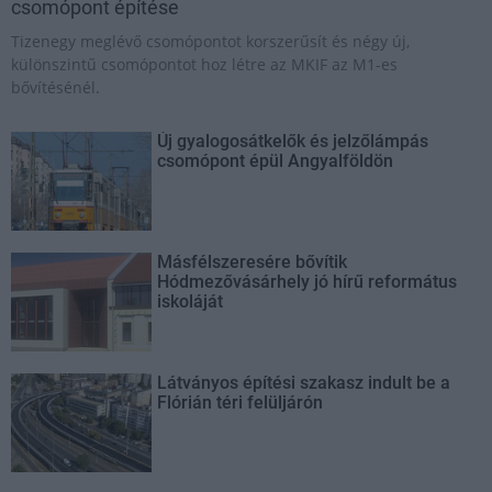
csomópont építése
Tizenegy meglévő csomópontot korszerűsít és négy új,
különszintű csomópontot hoz létre az MKIF az M1-es
bővítésénél.
Új gyalogosátkelők és jelzőlámpás
csomópont épül Angyalföldön
Másfélszeresére bővítik
Hódmezővásárhely jó hírű református
iskoláját
Látványos építési szakasz indult be a
Flórián téri felüljárón