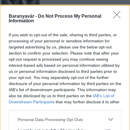
Baranyavár -
Do Not Process My Personal
Information
Országos hírek
Miért éri meg Afrikában utat építeni?
Minden, amit a GED Afrika projektről
If you wish to opt-out of the sale, sharing to third parties, or
tudni kell
processing of your personal or sensitive information for
targeted advertising by us, please use the below opt-out
section to confirm your selection. Please note that after your
Kultúra
opt-out request is processed you may continue seeing
Kihívások labirintusában
interest-based ads based on personal information utilized by
us or personal information disclosed to third parties prior to
your opt-out. You may separately opt-out of the further
disclosure of your personal information by third parties on the
IAB’s list of downstream participants. This information may
Országos hírek
also be disclosed by us to third parties on the
IAB’s List of
Túlfogyasztás napja - július 30-ra
Downstream Participants
that may further disclose it to other
felhasználta az emberiség a Föld egész
third parties.
évre elegendő erőforrásait
Please note that this website/app uses one or more Google
Personal Data Processing Opt Outs
services and may gather and store information including but