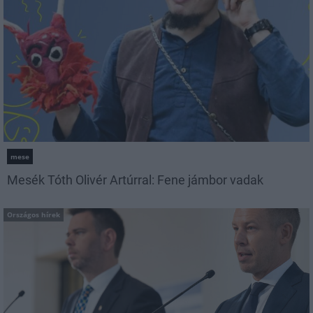
mese
Mesék Tóth Olivér Artúrral: Fene jámbor vadak
Országos hírek