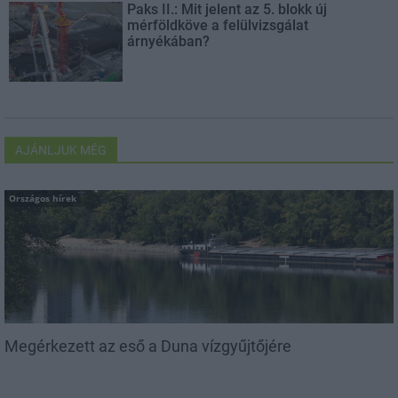
Paks II.: Mit jelent az 5. blokk új
mérföldköve a felülvizsgálat
árnyékában?
AJÁNLJUK MÉG
Országos hírek
Megérkezett az eső a Duna vízgyűjtőjére