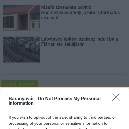
Másfélszeresére bővítik
Hódmezővásárhely jó hírű református
iskoláját
Látványos építési szakasz indult be a
Flórián téri felüljárón
AJÁNLJUK MÉG
Baranyavár -
Do Not Process My Personal
Országos hírek
Information
If you wish to opt-out of the sale, sharing to third parties, or
processing of your personal or sensitive information for