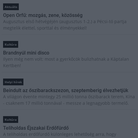
Aktuális
Open Orfű: mozgás, zene, közösség
Augusztus első hétvégéjén (augusztus 1-2.) a Pécsi-tó partja
megtelik élettel, sporttal és élményekkel!
Kultúra
Brandnyúl mini disco
Ilyen még nem volt: most a gyerkőcök bulizhatnak a Káptalan
Kertben!
Helyi hírek
Beindult az őszibarackszezon, szeptemberig élvezhetjük
A világon évente mintegy 25 millió tonna őszibarack terem, Kína
- csaknem 17 millió tonnával - messze a legnagyobb termelő.
Kultúra
Teliholdas Éjszakai Erdőfürdő
A teliholdas erdőfürdő különleges lehetőség arra, hogy