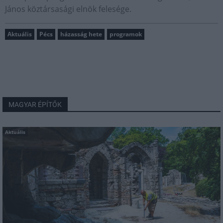
János köztársasági elnök felesége.
Aktuális
Pécs
házasság hete
programok
MAGYAR ÉPÍTŐK
Aktuális