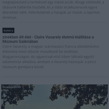
megtapasztald a természet egy másik arcát. Ahogy sötétedik, a
látásunk háttérbe húzódik, és a többi érzékszervünk egyre
éberebbé válik. Felerősödnek a hangok, az illatok, a tapintás
élménye.
Kultúra
zínekben élt élet - Claire Vasarely életmű-kiállítása a
Múzeum Galériában
Claire Vasarely, a magyar származású francia alkotóművész
életműve most először mutatkozik be önállóan
Magyarországon, és ugyancsak első ízben látható együtt
valamennyi alkotása, amelyet a Vasarely házaspár a pécsi
múzeum gondjaira bízott.
Országos hírek