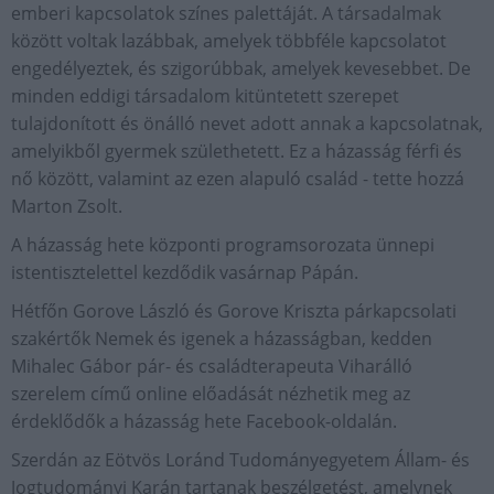
emberi kapcsolatok színes palettáját. A társadalmak
között voltak lazábbak, amelyek többféle kapcsolatot
engedélyeztek, és szigorúbbak, amelyek kevesebbet. De
minden eddigi társadalom kitüntetett szerepet
tulajdonított és önálló nevet adott annak a kapcsolatnak,
amelyikből gyermek születhetett. Ez a házasság férfi és
nő között, valamint az ezen alapuló család - tette hozzá
Marton Zsolt.
A házasság hete központi programsorozata ünnepi
istentisztelettel kezdődik vasárnap Pápán.
Hétfőn Gorove László és Gorove Kriszta párkapcsolati
szakértők Nemek és igenek a házasságban, kedden
Mihalec Gábor pár- és családterapeuta Viharálló
szerelem című online előadását nézhetik meg az
érdeklődők a házasság hete Facebook-oldalán.
Szerdán az Eötvös Loránd Tudományegyetem Állam- és
Jogtudományi Karán tartanak beszélgetést, amelynek