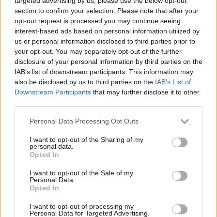
targeted advertising by us, please use the below opt-out
section to confirm your selection. Please note that after your
opt-out request is processed you may continue seeing
interest-based ads based on personal information utilized by
Megérkezett az eső a Duna vízgyűjtőjére
us or personal information disclosed to third parties prior to
your opt-out. You may separately opt-out of the further
disclosure of your personal information by third parties on the
IAB’s list of downstream participants. This information may
also be disclosed by us to third parties on the
IAB’s List of
Downstream Participants
that may further disclose it to other
Helyi hírek
third parties.
Please note that this website/app uses one or more Google
Personal Data Processing Opt Outs
services and may gather and store information including but
not limited to your visit or usage behaviour. You may click to
I want to opt-out of the Sharing of my
personal data.
grant or deny consent to Google and its third-party tags to
Opted In
use your data for below specified purposes in below Google
consent section.
I want to opt-out of the Sale of my
Amire többmillióan vártunk: szombattól másodfokúra
Personal Data.
Opted In
csökken a riasztás
I want to opt-out of processing my
Personal Data for Targeted Advertising.