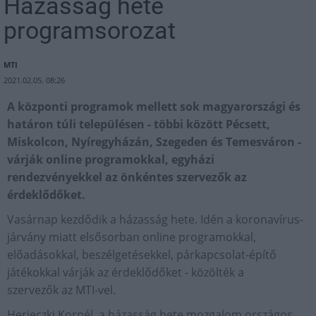
Házasság hete
programsorozat
MTI
2021.02.05. 08:26
A központi programok mellett sok magyarországi és
határon túli településen - többi között Pécsett,
Miskolcon, Nyíregyházán, Szegeden és Temesváron -
várják online programokkal, egyházi
rendezvényekkel az önkéntes szervezők az
érdeklődőket.
Vasárnap kezdődik a házasság hete. Idén a koronavírus-
járvány miatt elsősorban online programokkal,
előadásokkal, beszélgetésekkel, párkapcsolat-építő
játékokkal várják az érdeklődőket - közölték a
szervezők az MTI-vel.
Herjeczki Kornél, a házasság hete mozgalom országos