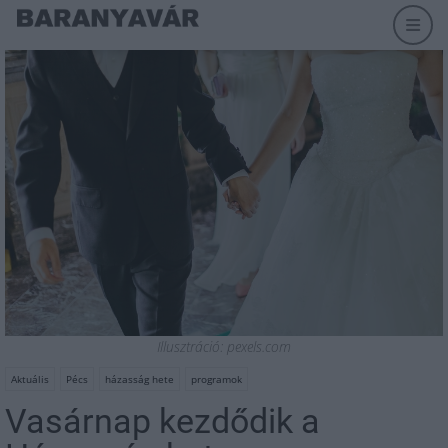
Illusztráció: pexels.com
Aktuális
Pécs
házasság hete
programok
Vasárnap kezdődik a