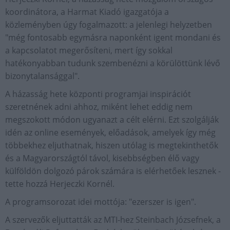
koordinátora, a Harmat Kiadó igazgatója a
közleményben úgy fogalmazott: a jelenlegi helyzetben
"még fontosabb egymásra naponként igent mondani és
a kapcsolatot megerősíteni, mert így sokkal
hatékonyabban tudunk szembenézni a körülöttünk lévő
bizonytalansággal".
A házasság hete központi programjai inspirációt
szeretnének adni ahhoz, miként lehet eddig nem
megszokott módon ugyanazt a célt elérni. Ezt szolgálják
idén az online események, előadások, amelyek így még
többekhez eljuthatnak, hiszen utólag is megtekinthetők
és a Magyarországtól távol, kisebbségben élő vagy
külföldön dolgozó párok számára is elérhetőek lesznek -
tette hozzá Herjeczki Kornél.
A programsorozat idei mottója: "ezerszer is igen".
A szervezők eljuttatták az MTI-hez Steinbach Józsefnek, a