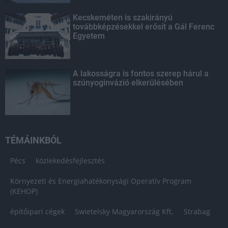
Kecskeméten is szakirányú
továbbképzésekkel erősít a Gál Ferenc
Egyetem
A lakosságra is fontos szerep hárul a
szúnyoginvázió elkerülésében
TÉMÁINKBÓL
Pécs
közlekedésfejlesztés
Környezeti és Energiahatékonysági Operatív Program
(KEHOP)
építőipari cégek
Swietelsky Magyarország Kft.
Strabag