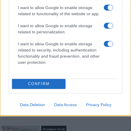
I want to allow Google to enable storage
related to functionality of the website or app.
Országos hírek
I want to allow Google to enable storage
Itt az ÉVOSZ megoldása a hőhullámok és
related to personalization.
az energiakrízis kezelésére
I want to allow Google to enable storage
related to security, including authentication
functionality and fraud prevention, and other
Országos hírek
user protection.
Miért éri meg Afrikában utat építeni?
Minden, amit a GED Afrika projektről
tudni kell
CONFIRM
Kultúra
Kihívások labirintusában
Data Deletion
Data Access
Privacy Policy
Országos hírek