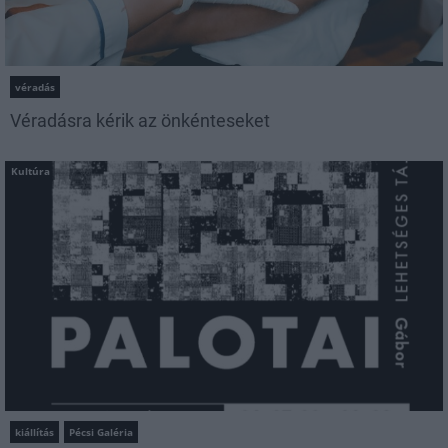
véradás
Véradásra kérik az önkénteseket
Kultúra
kiállítás
Pécsi Galéria