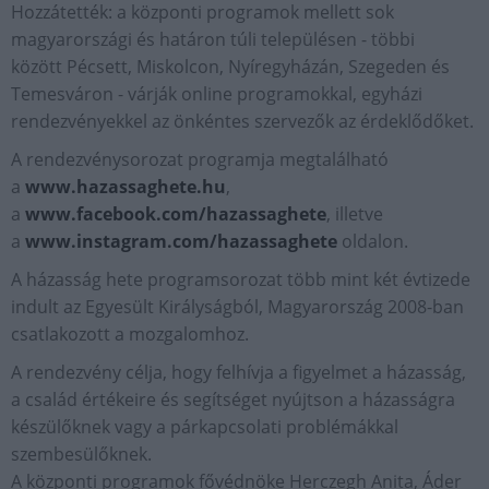
Hozzátették: a központi programok mellett sok
magyarországi és határon túli településen - többi
között Pécsett, Miskolcon, Nyíregyházán, Szegeden és
Temesváron - várják online programokkal, egyházi
rendezvényekkel az önkéntes szervezők az érdeklődőket.
A rendezvénysorozat programja megtalálható
a
www.hazassaghete.hu
,
a
www.facebook.com/hazassaghete
, illetve
a
www.instagram.com/hazassaghete
oldalon.
A házasság hete programsorozat több mint két évtizede
indult az Egyesült Királyságból, Magyarország 2008-ban
csatlakozott a mozgalomhoz.
A rendezvény célja, hogy felhívja a figyelmet a házasság,
a család értékeire és segítséget nyújtson a házasságra
készülőknek vagy a párkapcsolati problémákkal
szembesülőknek.
A központi programok fővédnöke Herczegh Anita, Áder