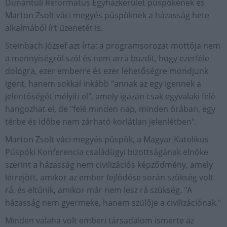
Dunántúli Református Egyházkerület püspökének és
Marton Zsolt váci megyés püspöknek a házasság hete
alkalmából írt üzenetét is.
Steinbach József azt írta: a programsorozat mottója nem
a mennyiségről szól és nem arra buzdít, hogy ezerféle
dologra, ezer emberre és ezer lehetőségre mondjunk
igent, hanem sokkal inkább "annak az egy igennek a
jelentőségét mélyíti el", amely igazán csak egyvalaki felé
hangozhat el, de "felé minden nap, minden órában, egy
térbe és időbe nem zárható korlátlan jelenlétben".
Marton Zsolt váci megyés püspök, a Magyar Katolikus
Püspöki Konferencia családügyi bizottságának elnöke
szerint a házasság nem civilizációs képződmény, amely
létrejött, amikor az ember fejlődése során szükség volt
rá, és eltűnik, amikor már nem lesz rá szükség. "A
házasság nem gyermeke, hanem szülője a civilizációnak."
Minden valaha volt emberi társadalom ismerte az