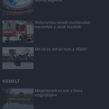
foci-Eb jegyeire
Víztoronyba rekedt munkásokat
mentettek a sásdi tűzoltók
Mit lát és mit lát nem a VÉDA?
KIEMELT
Megérkezett az eső a Duna
vízgyűjtőjére