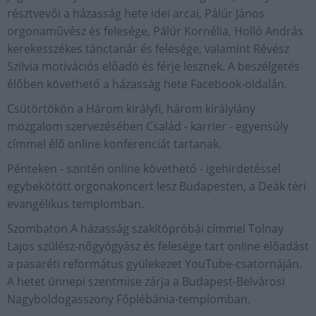
résztvevői a házasság hete idei arcai, Pálúr János
orgonaművész és felesége, Pálúr Kornélia, Holló András
kerekesszékes tánctanár és felesége, valamint Révész
Szilvia motivációs előadó és férje lesznek. A beszélgetés
élőben követhető a házasság hete Facebook-oldalán.
Csütörtökön a Három királyfi, három királylány
mozgalom szervezésében Család - karrier - egyensúly
címmel élő online konferenciát tartanak.
Pénteken - szintén online követhető - igehirdetéssel
egybekötött orgonakoncert lesz Budapesten, a Deák téri
evangélikus templomban.
Szombaton A házasság szakítópróbái címmel Tolnay
Lajos szülész-nőgyógyász és felesége tart online előadást
a pasaréti református gyülekezet YouTube-csatornáján.
A hetet ünnepi szentmise zárja a Budapest-Belvárosi
Nagyboldogasszony Főplébánia-templomban.