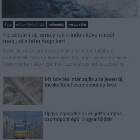
Tata
műemlékfelújítás
műemlék
restaurálás
Történelmi táj, amelynek minden köve mesél –
megújul a tatai Angolkert
A projekt részeként megújulnak a területen található
műemlékek, köztük a különleges Műromok, valamint a közeli
Várkanyarban álló Nepomuki Szent János híd és szobor is.
M1 bővítés: már zajlik a teljesen új
Bicske Kelet csomópont építése
Új gyalogosátkelők és jelzőlámpás
csomópont épül Angyalföldön