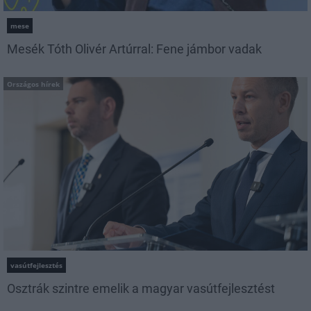
mese
Mesék Tóth Olivér Artúrral: Fene jámbor vadak
Országos hírek
vasútfejlesztés
Osztrák szintre emelik a magyar vasútfejlesztést