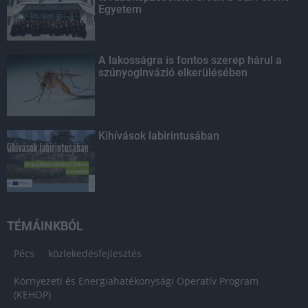
Egyetem
A lakosságra is fontos szerep hárul a
szúnyoginvázió elkerülésében
Kihívások labirintusában
TÉMÁINKBÓL
Pécs
közlekedésfejlesztés
Környezeti és Energiahatékonysági Operatív Program
(KEHOP)