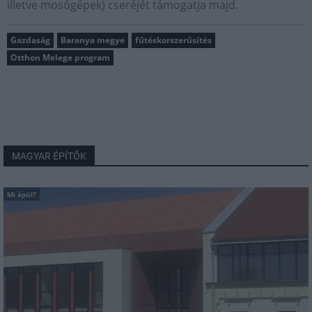
illetve mosógépek) cseréjét támogatja majd.
Gazdaság
Baranya megye
fűtéskorszerűsítés
Otthon Melege program
MAGYAR ÉPÍTŐK
Mi épül?