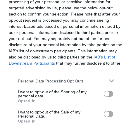
processing of your personal or sensitive information for
targeted advertising by us, please use the below opt-out
section to confirm your selection. Please note that after your
opt-out request is processed you may continue seeing
Országos hírek
Miért éri meg Afrikában utat építeni?
interest-based ads based on personal information utilized by
Minden, amit a GED Afrika projektről
us or personal information disclosed to third parties prior to
tudni kell
your opt-out. You may separately opt-out of the further
disclosure of your personal information by third parties on the
IAB’s list of downstream participants. This information may
Kultúra
also be disclosed by us to third parties on the
IAB’s List of
Kihívások labirintusában
Downstream Participants
that may further disclose it to other
third parties.
Please note that this website/app uses one or more Google
Personal Data Processing Opt Outs
services and may gather and store information including but
Országos hírek
not limited to your visit or usage behaviour. You may click to
I want to opt-out of the Sharing of my
personal data.
Túlfogyasztás napja - július 30-ra
grant or deny consent to Google and its third-party tags to
Opted In
felhasználta az emberiség a Föld egész
use your data for below specified purposes in below Google
évre elegendő erőforrásait
consent section.
I want to opt-out of the Sale of my
Personal Data.
Opted In
Aktuális