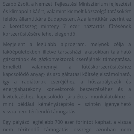
Szabó Zsolt, a Nemzeti Fejlesztési Minisztérium fejlesztési
és klímapolitikáért, valamint kiemelt közszolgáltatásokért
felelős államtitkára Budapesten. Az államtitkár szerint ez
a keretösszeg mintegy 7 ezer háztartás fűtésének
korszerűsítésére lehet elegendő.
Megjelent a legújabb alprogram, melynek célja a
lakóépületekben illetve társasházi lakásokban található
gázkazánok és gázkonvektorok cseréjének támogatása.
Emellett valamennyi, a fűtéskorszerűsítéshez
kapcsolódó anyag- és szolgáltatási költség elszámolható,
így a radiátorok cseréjéhez, a hőszabályozók és
energiahatékony konvektorok beszerzéséhez és a
kivitelezéshez kapcsolódó járulékos munkálatokhoz –
mint például kéményátépítés – szintén igényelhető
vissza nem térítendő támogatás.
Egy pályázó legfeljebb 700 ezer forintot kaphat, a vissza
nem térítendő támogatás összege azonban nem