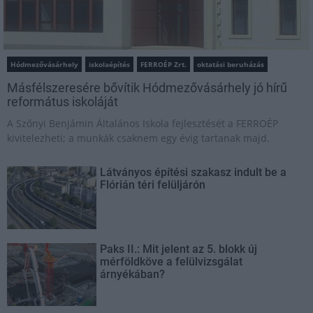
Hódmezővásárhely
iskolaépítés
FERROÉP Zrt.
oktatási beruházás
Másfélszeresére bővítik Hódmezővásárhely jó hírű
református iskoláját
A Szőnyi Benjámin Általános Iskola fejlesztését a FERROÉP
kivitelezheti; a munkák csaknem egy évig tartanak majd.
Látványos építési szakasz indult be a
Flórián téri felüljárón
Paks II.: Mit jelent az 5. blokk új
mérföldköve a felülvizsgálat
árnyékában?