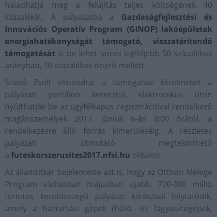
haladhatja meg a felújítás teljes költségének 40
százalékát. A pályázatba a
Gazdaságfejlesztési és
Innovációs Operatív Program (GINOP) lakóépületek
energiahatékonyságát támogató, visszatérítendő
támogatását
is be lehet vonni legfeljebb 50 százalékos
arányban, 10 százalékos önerő mellett.
Szabó Zsolt elmondta: a támogatási kérelmeket a
pályázati portálon keresztül, elektronikus úton
nyújthatják be az ügyfélkapus regisztrációval rendelkező
magánszemélyek 2017. június 6-án 8:00 órától, a
rendelkezésre álló forrás kimerüléséig. A részletes
pályázati útmutató megtekinthető
a
futeskorszerusites2017.nfsi.hu
oldalon.
Az államtitkár bejelentette azt is, hogy az Otthon Melege
Program várhatóan májusban újabb, 700-800 millió
forintos keretösszegű pályázat kiírásával folytatódik,
amely a háztartási gépek (hűtő- és fagyasztógépek,