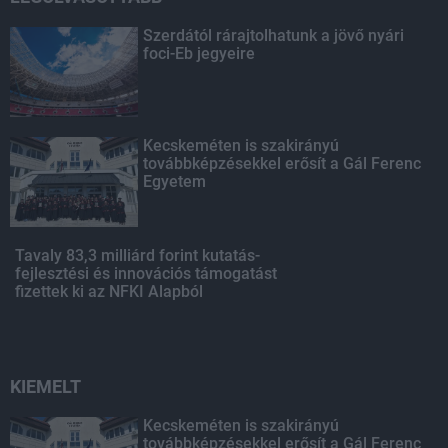
Szerdától rárajtolhatunk a jövő nyári
foci-Eb jegyeire
Kecskeméten is szakirányú
továbbképzésekkel erősít a Gál Ferenc
Egyetem
Tavaly 83,3 milliárd forint kutatás-
fejlesztési és innovációs támogatást
fizettek ki az NFKI Alapból
KIEMELT
Kecskeméten is szakirányú
továbbképzésekkel erősít a Gál Ferenc