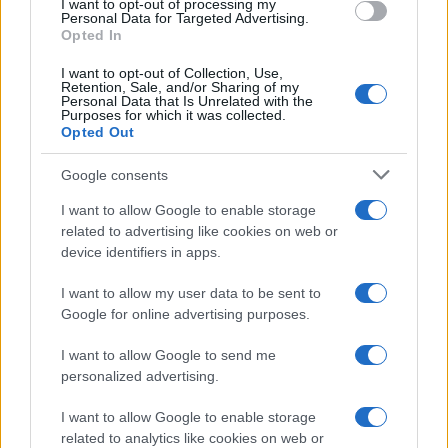
I want to opt-out of processing my
Open Orfű: mozgás, zene, közösség
Personal Data for Targeted Advertising.
Opted In
I want to opt-out of Collection, Use,
Retention, Sale, and/or Sharing of my
Personal Data that Is Unrelated with the
Purposes for which it was collected.
HÍRLEVÉL
Opted Out
Google consents
Név
I want to allow Google to enable storage
related to advertising like cookies on web or
device identifiers in apps.
E-mail cím
I want to allow my user data to be sent to
Google for online advertising purposes.
Feliratkozom a hírlevélre és elfogadom az
adatvédelmi
szabályzatot!
I want to allow Google to send me
personalized advertising.
FELIRATKOZÁS
I want to allow Google to enable storage
related to analytics like cookies on web or