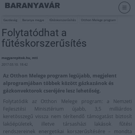
Gazdaság
Baranya megye
fűtéskorszerűsítés
Otthon Melege program
Folytatódhat a
fűtéskorszerűsítés
magyarepitok.hu, mti
2017.03.10. 18:42
Az Otthon Melege program legújabb, megjelent
alprogramjában többek között gázkazánok és
gázkonvektorok cseréjére lesz lehetőség.
Folytatódik az Otthon Melege program: a Nemzeti
Fejlesztési Minisztérium újabb, 3,5 milliárdos
keretösszegű vissza nem térítendő támogatást biztosít
lakóépületek, illetve társasházi lakások fűtési
rendszereinek energetikai korszerűsítésére – mondta