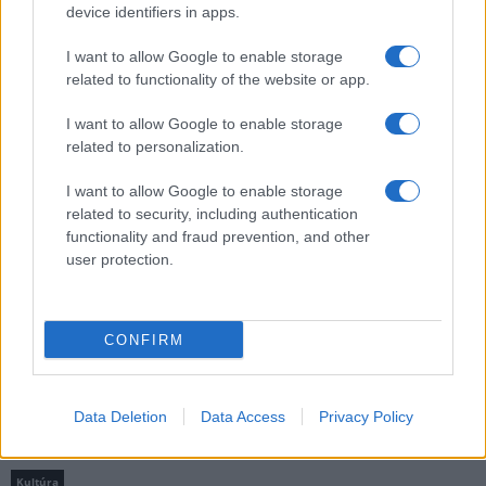
device identifiers in apps.
Kultúra
Brandnyúl mini disco
I want to allow Google to enable storage
Ilyen még nem volt: most a gyerkőcök bulizhatnak a Káptalan
related to functionality of the website or app.
Kertben!
I want to allow Google to enable storage
related to personalization.
Helyi hírek
Beindult az őszibarackszezon, szeptemberig élvezhetjük
I want to allow Google to enable storage
A világon évente mintegy 25 millió tonna őszibarack terem, Kína
related to security, including authentication
- csaknem 17 millió tonnával - messze a legnagyobb termelő.
functionality and fraud prevention, and other
user protection.
Kultúra
Teliholdas Éjszakai Erdőfürdő
A teliholdas erdőfürdő különleges lehetőség arra, hogy
CONFIRM
megtapasztald a természet egy másik arcát. Ahogy sötétedik, a
látásunk háttérbe húzódik, és a többi érzékszervünk egyre
éberebbé válik. Felerősödnek a hangok, az illatok, a tapintás
Data Deletion
Data Access
Privacy Policy
élménye.
Kultúra