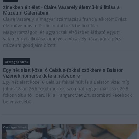
zínekben élt élet - Claire Vasarely életmű-kiállítása a
Múzeum Galériában
Claire Vasarely, a magyar származású francia alkotóművész
életműve most először mutatkozik be önállóan
Magyarországon, és ugyancsak első ízben látható együtt
valamennyi alkotása, amelyet a Vasarely házaspár a pécsi
múzeum gondjaira bízott.
Országos hírek
Egy hét alatt közel 6 Celsius-fokkal csökkent a Balaton
vizének hőmérséklete a hétvégére
Egy hét alatt közel 6 Celsius-fokkal hűlt le a Balaton vize: míg
július 18-án 26,6 fokot mértek, szombat reggel már csak 20,8
fokos volt a tó - derül ki a HungaroMet Zrt. szombati Facebook-
bejegyzéséből.
Országos hírek