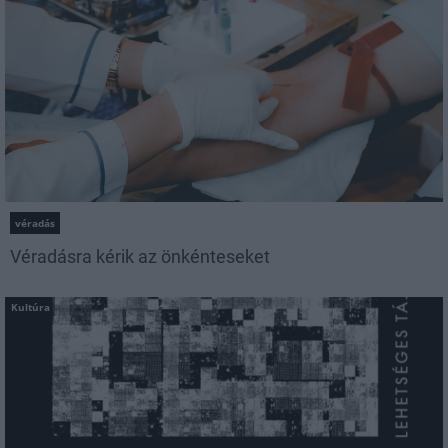
véradás
Véradásra kérik az önkénteseket
Kultúra