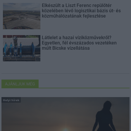
Elkészült a Liszt Ferenc repülőtér
közelében lévő logisztikai bázis út- és
közműhálózatának fejlesztése
Látlelet a hazai víziközművekről?
Egyetlen, fél évszázados vezetéken
múlt Bicske vízellátása
AJÁNLJUK MÉG
Helyi hírek