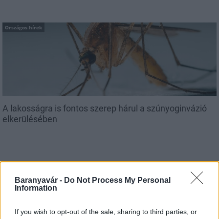
Országos hírek
A lakosságra is fontos szerep hárul a szúnyoginvázió
elkerülésében
Baranyavár -
Do Not Process My Personal
Information
Országos hírek
Itt az ÉVOSZ megoldása a hőhullámok és
If you wish to opt-out of the sale, sharing to third parties, or
az energiakrízis kezelésére