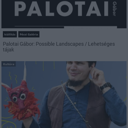
kiállítás
Pécsi Galéria
Palotai Gábor: Possible Landscapes / Lehetséges
tájak
Kultúra