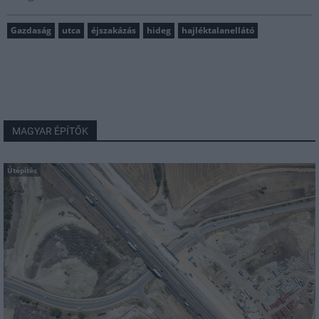
Gazdaság
utca
éjszakázás
hideg
hajléktalanellátó
MAGYAR ÉPÍTŐK
Útépítés