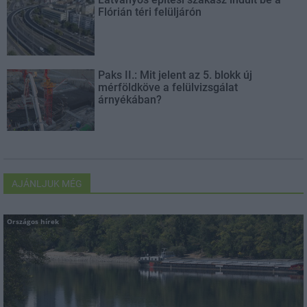
Flórián téri felüljárón
Paks II.: Mit jelent az 5. blokk új
mérföldköve a felülvizsgálat
árnyékában?
AJÁNLJUK MÉG
Országos hírek