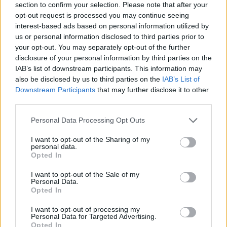
section to confirm your selection. Please note that after your
opt-out request is processed you may continue seeing
Országos hírek
interest-based ads based on personal information utilized by
Itt az ÉVOSZ megoldása a hőhullámok és
us or personal information disclosed to third parties prior to
az energiakrízis kezelésére
your opt-out. You may separately opt-out of the further
disclosure of your personal information by third parties on the
IAB’s list of downstream participants. This information may
also be disclosed by us to third parties on the
IAB’s List of
Országos hírek
Downstream Participants
that may further disclose it to other
Miért éri meg Afrikában utat építeni?
third parties.
Minden, amit a GED Afrika projektről
tudni kell
Please note that this website/app uses one or more Google
Personal Data Processing Opt Outs
services and may gather and store information including but
not limited to your visit or usage behaviour. You may click to
I want to opt-out of the Sharing of my
personal data.
Kultúra
grant or deny consent to Google and its third-party tags to
Opted In
Kihívások labirintusában
use your data for below specified purposes in below Google
consent section.
I want to opt-out of the Sale of my
Personal Data.
Opted In
I want to opt-out of processing my
Országos hírek
Personal Data for Targeted Advertising.
Túlfogyasztás napja - július 30-ra
Opted In