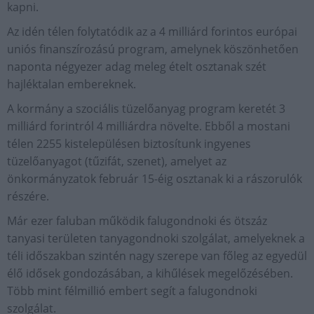
kapni.
Az idén télen folytatódik az a 4 milliárd forintos európai
uniós finanszírozású program, amelynek köszönhetően
naponta négyezer adag meleg ételt osztanak szét
hajléktalan embereknek.
A kormány a szociális tüzelőanyag program keretét 3
milliárd forintról 4 milliárdra növelte. Ebből a mostani
télen 2255 kistelepülésen biztosítunk ingyenes
tüzelőanyagot (tűzifát, szenet), amelyet az
önkormányzatok február 15-éig osztanak ki a rászorulók
részére.
Már ezer faluban működik falugondnoki és ötszáz
tanyasi területen tanyagondnoki szolgálat, amelyeknek a
téli időszakban szintén nagy szerepe van főleg az egyedül
élő idősek gondozásában, a kihűlések megelőzésében.
Több mint félmillió embert segít a falugondnoki
szolgálat.