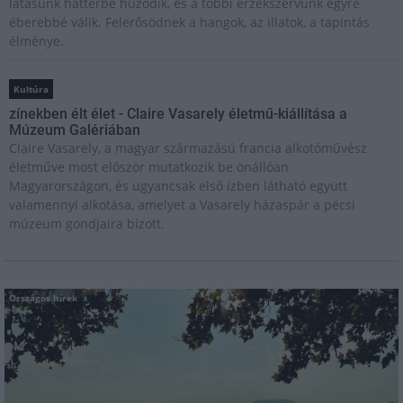
látásunk háttérbe húzódik, és a többi érzékszervünk egyre
éberebbé válik. Felerősödnek a hangok, az illatok, a tapintás
élménye.
Kultúra
zínekben élt élet - Claire Vasarely életmű-kiállítása a
Múzeum Galériában
Claire Vasarely, a magyar származású francia alkotóművész
életműve most először mutatkozik be önállóan
Magyarországon, és ugyancsak első ízben látható együtt
valamennyi alkotása, amelyet a Vasarely házaspár a pécsi
múzeum gondjaira bízott.
Országos hírek