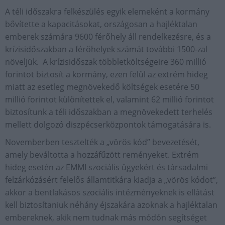
A téli időszakra felkészülés egyik elemeként a kormány
bővítette a kapacitásokat, országosan a hajléktalan
emberek számára 9600 férőhely áll rendelkezésre, és a
krízisidőszakban a férőhelyek számát további 1500-zal
növeljük. A krízisidőszak többletköltségeire 360 millió
forintot biztosít a kormány, ezen felül az extrém hideg
miatt az esetleg megnövekedő költségek esetére 50
millió forintot különítettek el, valamint 62 millió forintot
biztosítunk a téli időszakban a megnövekedett terhelés
mellett dolgozó diszpécserközpontok támogatására is.
Novemberben tesztelték a „vörös kód” bevezetését,
amely beváltotta a hozzáfűzött reményeket. Extrém
hideg esetén az EMMI szociális ügyekért és társadalmi
felzárkózásért felelős államtitkára kiadja a „vörös kódot”,
akkor a bentlakásos szociális intézményeknek is ellátást
kell biztosítaniuk néhány éjszakára azoknak a hajléktalan
embereknek, akik nem tudnak más módón segítséget