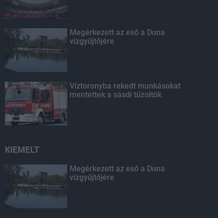
Megérkezett az eső a Duna
vízgyűjtőjére
Víztoronyba rekedt munkásokat
mentettek a sásdi tűzoltók
KIEMELT
Megérkezett az eső a Duna
vízgyűjtőjére