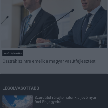
vasútfejlesztés
Osztrák szintre emelik a magyar vasútfejlesztést
LEGOLVASOTTABB
Szerdától rárajtolhatunk a jövő nyári
foci-Eb jegyeire