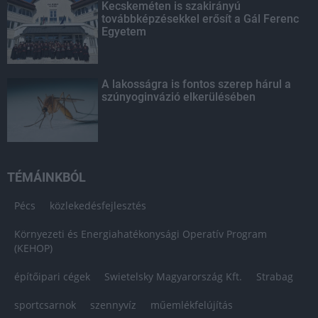
Kecskeméten is szakirányú
továbbképzésekkel erősít a Gál Ferenc
Egyetem
A lakosságra is fontos szerep hárul a
szúnyoginvázió elkerülésében
TÉMÁINKBÓL
Pécs
közlekedésfejlesztés
Környezeti és Energiahatékonysági Operatív Program
(KEHOP)
építőipari cégek
Swietelsky Magyarország Kft.
Strabag
sportcsarnok
szennyvíz
műemlékfelújítás