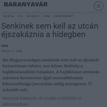
Gazdaság
utca
éjszakázás
hideg
hajléktalanellátó
Senkinek sem kell az utcán
éjszakáznia a hidegben
EMMI
2018.01.17. 14:46
Ma Magyarországon senkinek nem kell az éjszakát
közterületen tölteni, van bőven férőhely a
hajléktalanellátó helyeken. A hajléktalan emberek
számára fenntartott éjjeli menedékhelyek
kihasználtsága januárban eddig országosan 77
százalék volt.
Nemcsak felkészült, de tovább is fejlődött az
ellátórendszer.