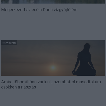
Megérkezett az eső a Duna vízgyűjtőjére
Helyi hírek
Amire többmillióan vártunk: szombattól másodfokúra
csökken a riasztás