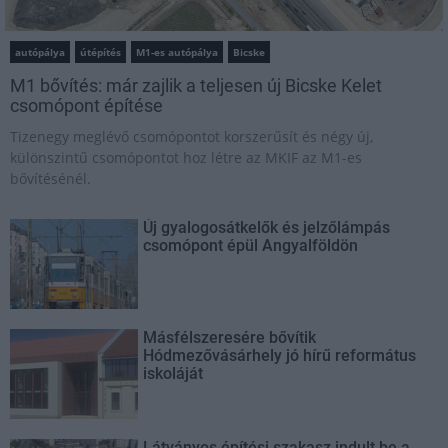
autópálya
útépítés
M1-es autópálya
Bicske
M1 bővítés: már zajlik a teljesen új Bicske Kelet
csomópont építése
Tizenegy meglévő csomópontot korszerűsít és négy új,
különszintű csomópontot hoz létre az MKIF az M1-es
bővítésénél.
Új gyalogosátkelők és jelzőlámpás
csomópont épül Angyalföldön
Másfélszeresére bővítik
Hódmezővásárhely jó hírű református
iskoláját
Látványos építési szakasz indult be a