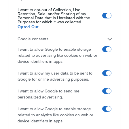
felhasználta az emberiség a Föld egész
évre elegendő erőforrásait
I want to opt-out of Collection, Use,
Retention, Sale, and/or Sharing of my
Personal Data that Is Unrelated with the
Purposes for which it was collected.
Opted Out
HÍRLEVÉL
Google consents
Név
I want to allow Google to enable storage
related to advertising like cookies on web or
device identifiers in apps.
E-mail cím
I want to allow my user data to be sent to
Google for online advertising purposes.
Feliratkozom a hírlevélre és elfogadom az
adatvédelmi
I want to allow Google to send me
szabályzatot!
personalized advertising.
FELIRATKOZÁS
I want to allow Google to enable storage
related to analytics like cookies on web or
device identifiers in apps.
Aktuális