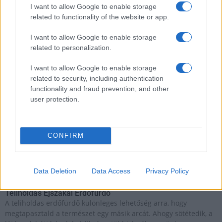
I want to allow Google to enable storage
Open Orfű: mozgás, zene, közösség
related to functionality of the website or app.
Augusztus első hétvégéjén (augusztus 1-2.) a Pécsi-tó partja
megtelik élettel, sporttal és élményekkel!
I want to allow Google to enable storage
related to personalization.
Kultúra
I want to allow Google to enable storage
Brandnyúl mini disco
related to security, including authentication
Ilyen még nem volt: most a gyerkőcök bulizhatnak a Káptalan
functionality and fraud prevention, and other
Kertben!
user protection.
Helyi hírek
Beindult az őszibarackszezon, szeptemberig élvezhetjük
CONFIRM
A világon évente mintegy 25 millió tonna őszibarack terem, Kína
- csaknem 17 millió tonnával - messze a legnagyobb termelő.
Data Deletion
Data Access
Privacy Policy
Kultúra
Teliholdas Éjszakai Erdőfürdő
A teliholdas erdőfürdő különleges lehetőség arra, hogy
megtapasztald a természet egy másik arcát. Ahogy sötétedik, a