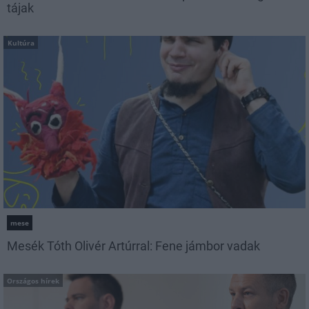
tájak
Kultúra
mese
Mesék Tóth Olivér Artúrral: Fene jámbor vadak
Országos hírek