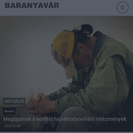
AKTUÁLIS
Komló
Megújulnak a komlói hajléktalanellátó intézmények
2020.01.08