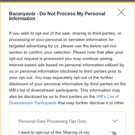
Baranyavár -
Do Not Process My Personal
Information
HÍRLEVÉL
If you wish to opt-out of the sale, sharing to third parties, or
Név
processing of your personal or sensitive information for
targeted advertising by us, please use the below opt-out
section to confirm your selection. Please note that after your
opt-out request is processed you may continue seeing
E-mail cím
interest-based ads based on personal information utilized by
us or personal information disclosed to third parties prior to
your opt-out. You may separately opt-out of the further
Feliratkozom a hírlevélre és elfogadom az
adatvédelmi
disclosure of your personal information by third parties on the
szabályzatot!
IAB’s list of downstream participants. This information may
also be disclosed by us to third parties on the
IAB’s List of
FELIRATKOZÁS
Downstream Participants
that may further disclose it to other
third parties.
Please note that this website/app uses one or more Google
Personal Data Processing Opt Outs
HÍRDETÉS
services and may gather and store information including but
not limited to your visit or usage behaviour. You may click to
I want to opt-out of the Sharing of my