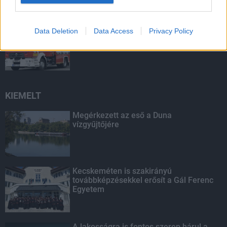
Víztoronyba rekedt munkásokat
Data Deletion
Data Access
Privacy Policy
mentettek a sásdi tűzoltók
KIEMELT
Megérkezett az eső a Duna
vízgyűjtőjére
Kecskeméten is szakirányú
továbbképzésekkel erősít a Gál Ferenc
Egyetem
A lakosságra is fontos szerep hárul a