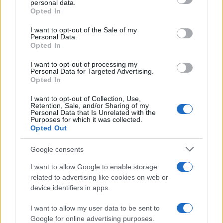
personal data.
grant or deny consent to Google and its third-party tags to
Opted In
LEGFRISSEBB
use your data for below specified purposes in below Google
consent section.
I want to opt-out of the Sale of my
Personal Data.
Országos hírek
Opted In
Megérkezett az eső a Duna vízgyűjtőjére
I want to opt-out of processing my
Personal Data for Targeted Advertising.
Opted In
I want to opt-out of Collection, Use,
Helyi hírek
Retention, Sale, and/or Sharing of my
Amire többmillióan vártunk: szombattól
Personal Data that Is Unrelated with the
másodfokúra csökken a riasztás
Purposes for which it was collected.
Opted Out
Google consents
Országos hírek
I want to allow Google to enable storage
Kecskeméten is szakirányú
related to advertising like cookies on web or
továbbképzésekkel erősít a Gál Ferenc
device identifiers in apps.
Egyetem
I want to allow my user data to be sent to
Google for online advertising purposes.