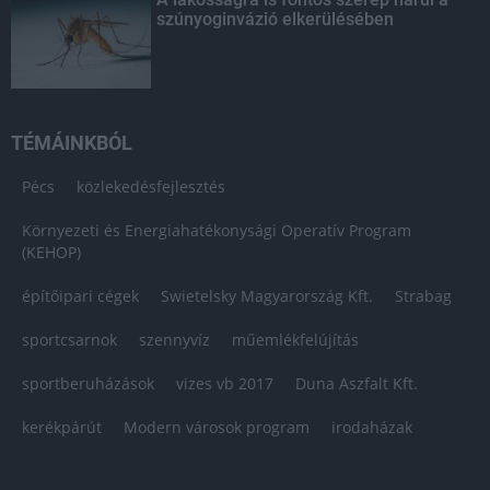
szúnyoginvázió elkerülésében
TÉMÁINKBÓL
Pécs
közlekedésfejlesztés
Környezeti és Energiahatékonysági Operatív Program
(KEHOP)
építőipari cégek
Swietelsky Magyarország Kft.
Strabag
sportcsarnok
szennyvíz
műemlékfelújítás
sportberuházások
vizes vb 2017
Duna Aszfalt Kft.
kerékpárút
Modern városok program
irodaházak