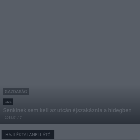
GAZDASÁG
utca
Senkinek sem kell az utcán éjszakáznia a hidegben
2018.01.17
HAJLÉKTALANELLÁTÓ