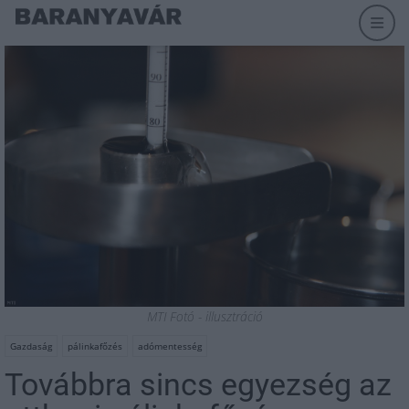
MTI Fotó - illusztráció
Gazdaság
pálinkafőzés
adómentesség
Továbbra sincs egyezség az