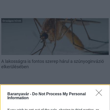
Országos hírek
A lakosságra is fontos szerep hárul a szúnyoginvázió
elkerülésében
Baranyavár -
Do Not Process My Personal
Information
Országos hírek
Itt az ÉVOSZ megoldása a hőhullámok és
If you wish to opt-out of the sale, sharing to third parties, or