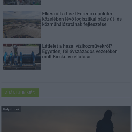
Elkészült a Liszt Ferenc repülőtér
közelében lévő logisztikai bázis út- és
közműhálózatának fejlesztése
Látlelet a hazai víziközművekről?
Egyetlen, fél évszázados vezetéken
múlt Bicske vízellátása
AJÁNLJUK MÉG
Helyi hírek