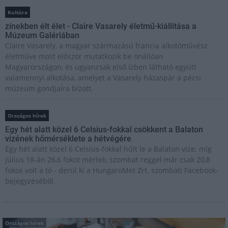
Kultúra
zínekben élt élet - Claire Vasarely életmű-kiállítása a
Múzeum Galériában
Claire Vasarely, a magyar származású francia alkotóművész
életműve most először mutatkozik be önállóan
Magyarországon, és ugyancsak első ízben látható együtt
valamennyi alkotása, amelyet a Vasarely házaspár a pécsi
múzeum gondjaira bízott.
Országos hírek
Egy hét alatt közel 6 Celsius-fokkal csökkent a Balaton
vizének hőmérséklete a hétvégére
Egy hét alatt közel 6 Celsius-fokkal hűlt le a Balaton vize: míg
július 18-án 26,6 fokot mértek, szombat reggel már csak 20,8
fokos volt a tó - derül ki a HungaroMet Zrt. szombati Facebook-
bejegyzéséből.
Országos hírek