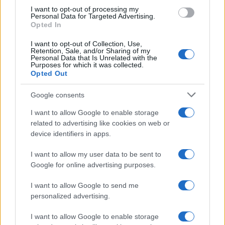
Aktuális
I want to opt-out of processing my
Personal Data for Targeted Advertising.
Open Orfű: mozgás, zene, közösség
Opted In
I want to opt-out of Collection, Use,
Retention, Sale, and/or Sharing of my
Personal Data that Is Unrelated with the
Purposes for which it was collected.
Opted Out
HÍRLEVÉL
Google consents
Név
I want to allow Google to enable storage
related to advertising like cookies on web or
device identifiers in apps.
E-mail cím
I want to allow my user data to be sent to
Google for online advertising purposes.
Feliratkozom a hírlevélre és elfogadom az
adatvédelmi
szabályzatot!
I want to allow Google to send me
personalized advertising.
FELIRATKOZÁS
I want to allow Google to enable storage