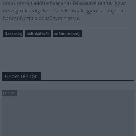
uniós ország adóhatóságának feladatává tenné, így az
országok kiszolgáltatottá válhatnak egymás irányába -
hangsúlyozta a pénzügyminiszter.
Gazdaság
pálinkafőzés
adómentesség
MAGYAR ÉPÍTŐK
Mi épül?