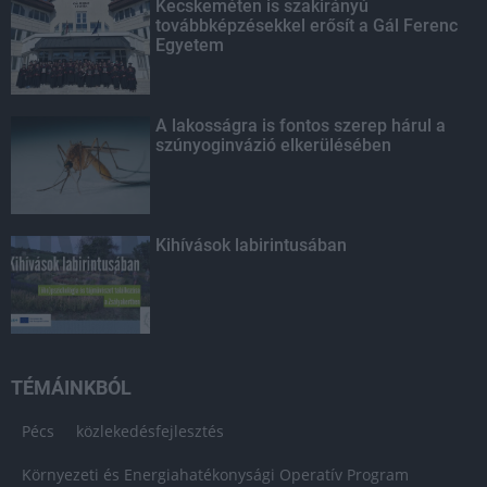
Kecskeméten is szakirányú
továbbképzésekkel erősít a Gál Ferenc
Egyetem
A lakosságra is fontos szerep hárul a
szúnyoginvázió elkerülésében
Kihívások labirintusában
TÉMÁINKBÓL
Pécs
közlekedésfejlesztés
Környezeti és Energiahatékonysági Operatív Program