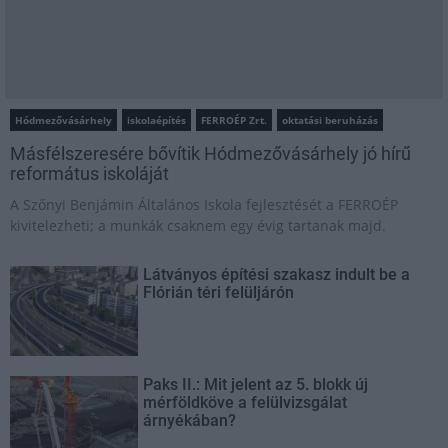
Hódmezővásárhely
iskolaépítés
FERROÉP Zrt.
oktatási beruházás
Másfélszeresére bővítik Hódmezővásárhely jó hírű
református iskoláját
A Szőnyi Benjámin Általános Iskola fejlesztését a FERROÉP
kivitelezheti; a munkák csaknem egy évig tartanak majd.
Látványos építési szakasz indult be a
Flórián téri felüljárón
Paks II.: Mit jelent az 5. blokk új
mérföldköve a felülvizsgálat
árnyékában?