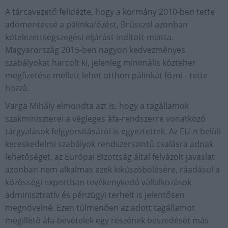
A tárcavezető felidézte, hogy a kormány 2010-ben tette
adómentessé a pálinkafőzést, Brüsszel azonban
kötelezettségszegési eljárást indított miatta.
Magyarország 2015-ben nagyon kedvezményes
szabályokat harcolt ki, jelenleg minimális közteher
megfizetése mellett lehet otthon pálinkát főzni - tette
hozzá.
Varga Mihály elmondta azt is, hogy a tagállamok
szakminiszterei a végleges áfa-rendszerre vonatkozó
tárgyalások felgyorsításáról is egyeztettek. Az EU-n belüli
kereskedelmi szabályok rendszerszintű csalásra adnak
lehetőséget, az Európai Bizottság által felvázolt javaslat
azonban nem alkalmas ezek kiküszöbölésére, ráadásul a
közösségi exportban tevékenykedő vállalkozások
adminisztratív és pénzügyi terheit is jelentősen
megnövelné. Ezen túlmenően az adott tagállamot
megillető áfa-bevételek egy részének beszedését más