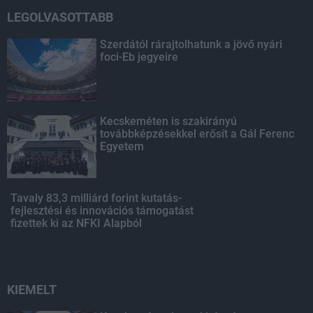
LEGOLVASOTTABB
Szerdától rárajtolhatunk a jövő nyári
foci-Eb jegyeire
Kecskeméten is szakirányú
továbbképzésekkel erősít a Gál Ferenc
Egyetem
Tavaly 83,3 milliárd forint kutatás-
fejlesztési és innovációs támogatást
fizettek ki az NFKI Alapból
KIEMELT