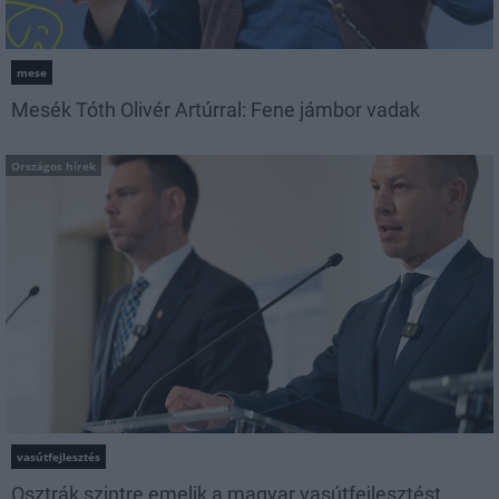
mese
Mesék Tóth Olivér Artúrral: Fene jámbor vadak
Országos hírek
vasútfejlesztés
Osztrák szintre emelik a magyar vasútfejlesztést