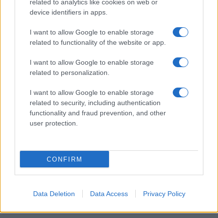
related to analytics like cookies on web or
device identifiers in apps.
Kultúra
I want to allow Google to enable storage
Brandnyúl mini disco
related to functionality of the website or app.
Ilyen még nem volt: most a gyerkőcök bulizhatnak a Káptalan
Kertben!
I want to allow Google to enable storage
related to personalization.
Helyi hírek
I want to allow Google to enable storage
Beindult az őszibarackszezon, szeptemberig élvezhetjük
related to security, including authentication
A világon évente mintegy 25 millió tonna őszibarack terem, Kína
functionality and fraud prevention, and other
- csaknem 17 millió tonnával - messze a legnagyobb termelő.
user protection.
Kultúra
Teliholdas Éjszakai Erdőfürdő
CONFIRM
A teliholdas erdőfürdő különleges lehetőség arra, hogy
megtapasztald a természet egy másik arcát. Ahogy sötétedik, a
látásunk háttérbe húzódik, és a többi érzékszervünk egyre
éberebbé válik. Felerősödnek a hangok, az illatok, a tapintás
Data Deletion
Data Access
Privacy Policy
élménye.