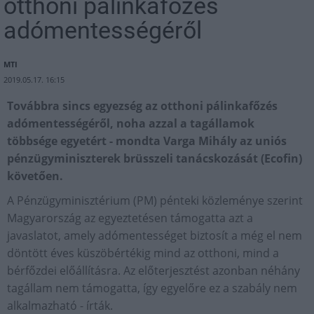
otthoni pálinkafőzés
adómentességéről
MTI
2019.05.17. 16:15
Továbbra sincs egyezség az otthoni pálinkafőzés
adómentességéről, noha azzal a tagállamok
többsége egyetért - mondta Varga Mihály az uniós
pénzügyminiszterek brüsszeli tanácskozását (Ecofin)
követően.
A Pénzügyminisztérium (PM) pénteki közleménye szerint
Magyarország az egyeztetésen támogatta azt a
javaslatot, amely adómentességet biztosít a még el nem
döntött éves küszöbértékig mind az otthoni, mind a
bérfőzdei előállításra. Az előterjesztést azonban néhány
tagállam nem támogatta, így egyelőre ez a szabály nem
alkalmazható - írták.