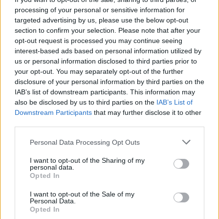
az energiakrízis kezelésére
processing of your personal or sensitive information for
targeted advertising by us, please use the below opt-out
section to confirm your selection. Please note that after your
opt-out request is processed you may continue seeing
Országos hírek
interest-based ads based on personal information utilized by
Miért éri meg Afrikában utat építeni?
us or personal information disclosed to third parties prior to
Minden, amit a GED Afrika projektről
your opt-out. You may separately opt-out of the further
tudni kell
disclosure of your personal information by third parties on the
IAB’s list of downstream participants. This information may
also be disclosed by us to third parties on the
IAB’s List of
Kultúra
Downstream Participants
that may further disclose it to other
Kihívások labirintusában
third parties.
Please note that this website/app uses one or more Google
Personal Data Processing Opt Outs
services and may gather and store information including but
not limited to your visit or usage behaviour. You may click to
I want to opt-out of the Sharing of my
Országos hírek
personal data.
grant or deny consent to Google and its third-party tags to
Opted In
Túlfogyasztás napja - július 30-ra
use your data for below specified purposes in below Google
felhasználta az emberiség a Föld egész
consent section.
I want to opt-out of the Sale of my
évre elegendő erőforrásait
Personal Data.
Opted In