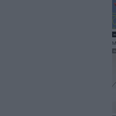
m
M
O