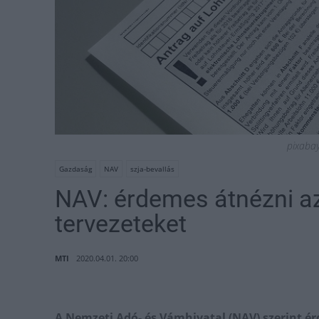
pixabay 
Gazdaság
NAV
szja-bevallás
NAV: érdemes átnézni az
tervezeteket
MTI
2020.04.01. 20:00
A Nemzeti Adó- és Vámhivatal (NAV) szerint érd