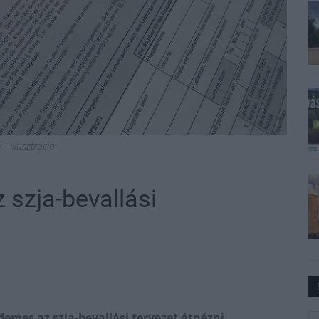
- illusztráció
 szja-bevallási
emes az szja-bevallási tervezet átnézni,