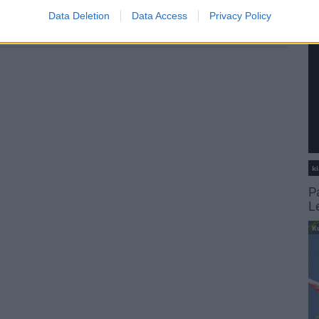
Data Deletion
Data Access
Privacy Policy
ki
P
L
K