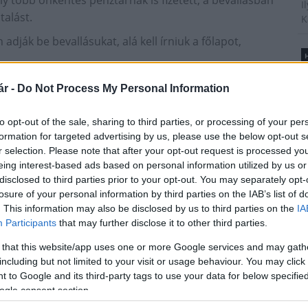
ly több önkéntes pénztárnak is fizetett, a bevallásban
I
talást.
K
 adják be bevallásukat, alá kell írniuk a főlapot,
H
B
allás elkészítésében segíthet a NAV honlapján
é
r -
Do Not Process My Personal Information
allásról" című tájékoztató.
A
t
to opt-out of the sale, sharing to third parties, or processing of your per
tkozhat akár a webes felületen, akár papíralapon,
l
formation for targeted advertising by us, please use the below opt-out s
áltató vállalja a rendelkező nyilatkozatok
r selection. Please note that after your opt-out request is processed y
kozataikat május 11-ig kell átadniuk a munkáltatók
eing interest-based ads based on personal information utilized by us or
disclosed to third parties prior to your opt-out. You may separately opt-
T
losure of your personal information by third parties on the IAB’s list of
zhető, ezért a hivatal arra kéri ügyfeleit, hogy
A
. This information may also be disclosed by us to third parties on the
IA
m
sét, a hivatal általános tájékoztató rendszere, a NAV
Participants
that may further disclose it to other third parties.
s
vható. Ha az ügyfelek mégis a személyes ügyintézést
é
 that this website/app uses one or more Google services and may gath
NAV közleményében.
h
including but not limited to your visit or usage behaviour. You may click 
 to Google and its third-party tags to use your data for below specifi
ogle consent section.