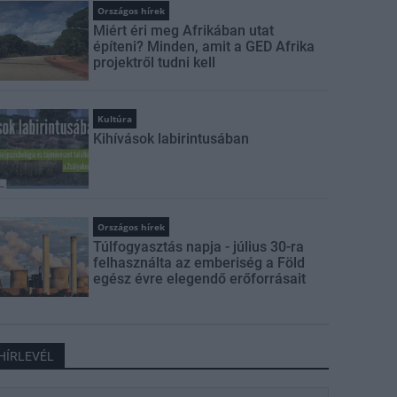
Országos hírek
Miért éri meg Afrikában utat
építeni? Minden, amit a GED Afrika
projektről tudni kell
Kultúra
Kihívások labirintusában
Országos hírek
Túlfogyasztás napja - július 30-ra
felhasználta az emberiség a Föld
egész évre elegendő erőforrásait
HÍRLEVÉL