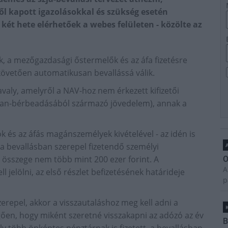
ől kapott igazolásokkal és szükség esetén
két hete elérhetőek a webes felületen - közölte az
ók, a mezőgazdasági őstermelők és az áfa fizetésre
 követően automatikusan bevallássá válik.
avaly, amelyről a NAV-hoz nem érkezett kifizetői
tlan-bérbeadásából származó jövedelem), annak a
ók és az áfás magánszemélyek kivételével - az idén is
 a bevallásban szerepel fizetendő személyi
A
k összege nem több mint 200 ezer forint. A
O
A
ll jelölni, az első részlet befizetésének határideje
p
erepel, akkor a visszautaláshoz meg kell adni a
ően, hogy miként szeretné visszakapni az adózó az év
B