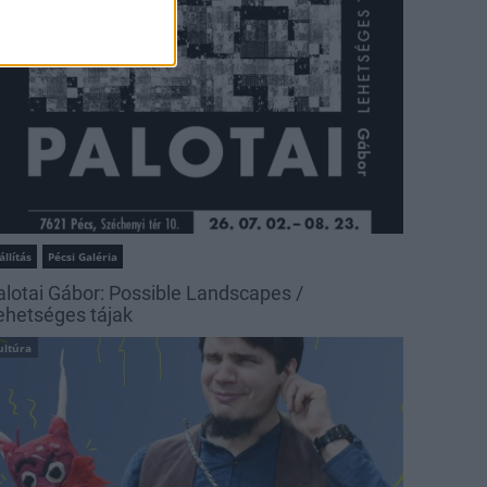
állítás
Pécsi Galéria
alotai Gábor: Possible Landscapes /
ehetséges tájak
ultúra