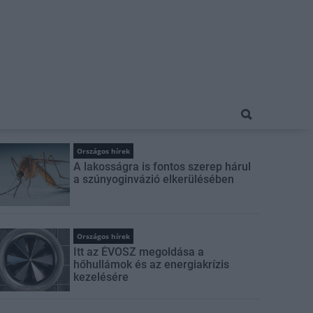
Országos hírek
A lakosságra is fontos szerep hárul
a szúnyoginvázió elkerülésében
Országos hírek
Itt az ÉVOSZ megoldása a
hőhullámok és az energiakrízis
kezelésére