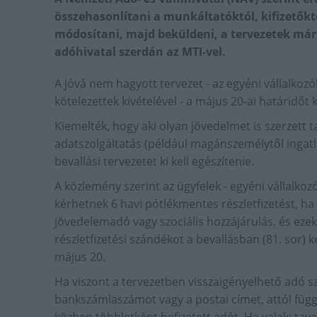
összehasonlítani a munkáltatóktól, kifizetőkt
módosítani, majd beküldeni, a tervezetek már 
adóhivatal szerdán az MTI-vel.
A jóvá nem hagyott tervezet - az egyéni vállalkoz
kötelezettek kivételével - a május 20-ai határidőt
Kiemelték, hogy aki olyan jövedelmet is szerzett t
adatszolgáltatás (például magánszemélytől inga
bevallási tervezetet ki kell egészítenie.
A közlemény szerint az ügyfelek - egyéni vállalkoz
kérhetnek 6 havi pótlékmentes részletfizetést, ha
jövedelemadó vagy szociális hozzájárulás, és eze
részletfizetési szándékot a bevallásban (81. sor) ke
május 20.
Ha viszont a tervezetben visszaigényelhető adó sz
bankszámlaszámot vagy a postai címet, attól függ