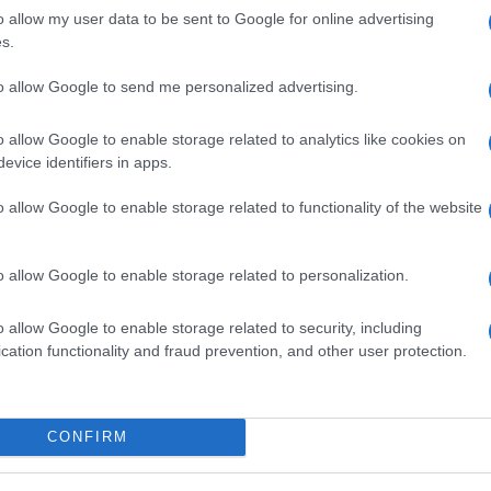
t
id
o allow my user data to be sent to Google for online advertising
Paks II.: Mit jelent az 5. blokk új
s.
Eg
mérföldköve a felülvizsgálat
B
árnyékában?
to allow Google to send me personalized advertising.
O
o allow Google to enable storage related to analytics like cookies on
evice identifiers in apps.
o allow Google to enable storage related to functionality of the website
Országos hírek
o allow Google to enable storage related to personalization.
o allow Google to enable storage related to security, including
cation functionality and fraud prevention, and other user protection.
v
V
CONFIRM
ióan vártunk:
Kecskeméten is szakirányú
ásodfokúra
továbbképzésekkel erősít a Gál
K
sztás
Ferenc Egyetem