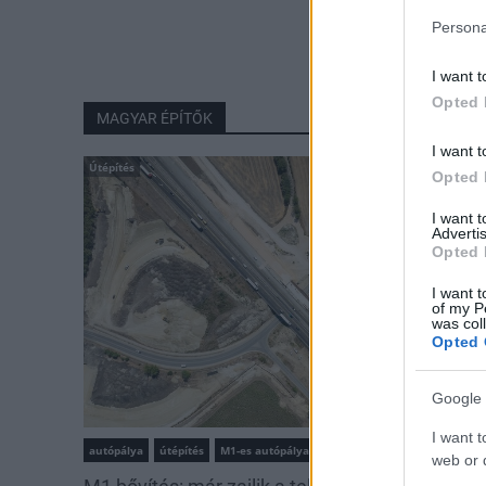
Persona
I want t
Opted 
MAGYAR ÉPÍTŐK
I want t
Útépítés
Opted 
I want 
Advertis
Opted 
I want t
of my P
was col
Opted 
Google 
I want t
autópálya
útépítés
M1-es autópálya
Bicske
web or d