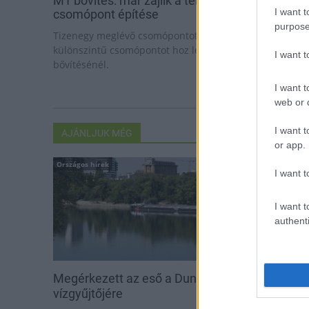
M1 bővítés: már zajlik a teljesen új Bicske Kele
I want t
csomópont építése
purpose
Tizenegy meglévő csomópontot korszerűsít és négy új,
különszintű csomópontot hoz létre az MKIF az M1-es
I want 
bővítésénél.
I want t
web or d
I want t
AJÁNLJUK MÉG
or app.
Országos hírek
Helyi hírek
I want t
I want t
authenti
Megérkezett az eső a Duna
Amire többmill
vízgyűjtőjére
szombattól m
csökken a ria