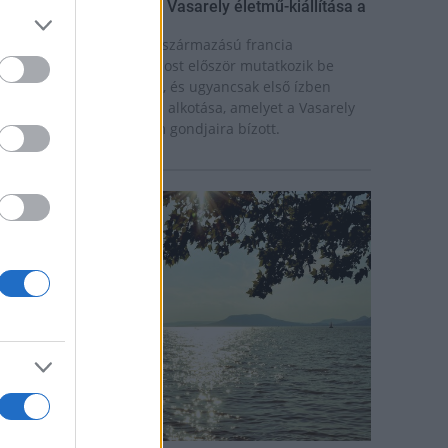
ínekben élt élet - Claire Vasarely életmű-kiállítása a
úzeum Galériában
laire Vasarely, a magyar származású francia
lkotóművész életműve most először mutatkozik be
nállóan Magyarországon, és ugyancsak első ízben
átható együtt valamennyi alkotása, amelyet a Vasarely
ázaspár a pécsi múzeum gondjaira bízott.
rszágos hírek