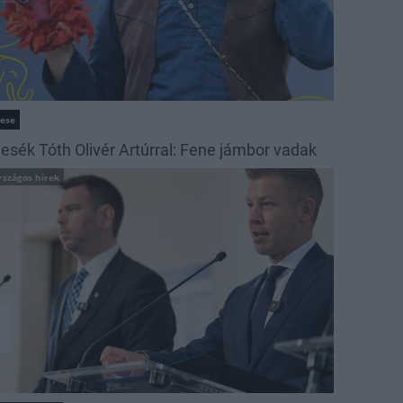
ese
esék Tóth Olivér Artúrral: Fene jámbor vadak
rszágos hírek