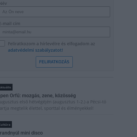
Név
E-mail cím
Feliratkozom a hírlevélre és elfogadom az
adatvédelmi szabályzatot!
FELIRATKOZÁS
ktuális
pen Orfű: mozgás, zene, közösség
ugusztus első hétvégéjén (augusztus 1-2.) a Pécsi-tó
artja megtelik élettel, sporttal és élményekkel!
Kultúra
randnyúl mini disco