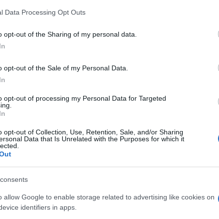
z
M
l Data Processing Opt Outs
C
a
o opt-out of the Sharing of my personal data.
ö
In
l
h
o opt-out of the Sale of my Personal Data.
Új gyalogosátkelők és jelzőlámpás
In
csomópont épül Angyalföldön
to opt-out of processing my Personal Data for Targeted
O
ing.
In
Másfélszeresére bővítik
o opt-out of Collection, Use, Retention, Sale, and/or Sharing
Hódmezővásárhely jó hírű
ersonal Data that Is Unrelated with the Purposes for which it
református iskoláját
lected.
Out
consents
Látványos építési szakasz indult
be a Flórián téri felüljárón
o allow Google to enable storage related to advertising like cookies on
evice identifiers in apps.