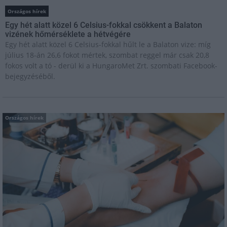
Országos hírek
Egy hét alatt közel 6 Celsius-fokkal csökkent a Balaton
vizének hőmérséklete a hétvégére
Egy hét alatt közel 6 Celsius-fokkal hűlt le a Balaton vize: míg
július 18-án 26,6 fokot mértek, szombat reggel már csak 20,8
fokos volt a tó - derül ki a HungaroMet Zrt. szombati Facebook-
bejegyzéséből.
Országos hírek