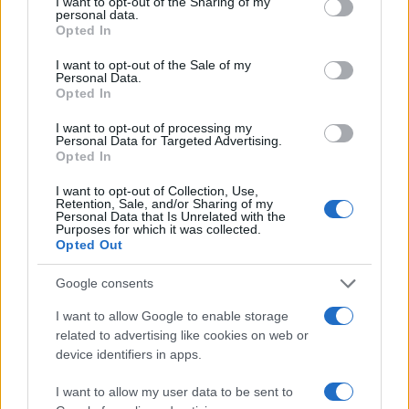
not limited to your visit or usage behaviour. You may click to
I want to opt-out of the Sharing of my
Kultúra
personal data.
grant or deny consent to Google and its third-party tags to
Opted In
Kihívások labirintusában
use your data for below specified purposes in below Google
consent section.
I want to opt-out of the Sale of my
Personal Data.
Opted In
Országos hírek
I want to opt-out of processing my
Personal Data for Targeted Advertising.
Túlfogyasztás napja - július 30-ra
Opted In
felhasználta az emberiség a Föld egész
évre elegendő erőforrásait
I want to opt-out of Collection, Use,
Retention, Sale, and/or Sharing of my
Personal Data that Is Unrelated with the
Purposes for which it was collected.
Aktuális
Opted Out
Open Orfű: mozgás, zene, közösség
Google consents
I want to allow Google to enable storage
related to advertising like cookies on web or
device identifiers in apps.
HÍRLEVÉL
I want to allow my user data to be sent to