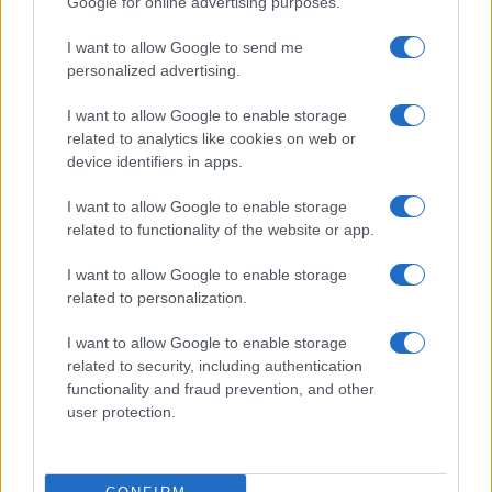
Google for online advertising purposes.
Név
I want to allow Google to send me
personalized advertising.
E-mail cím
I want to allow Google to enable storage
related to analytics like cookies on web or
Feliratkozom a hírlevélre és elfogadom az
adatvédelmi
device identifiers in apps.
szabályzatot!
I want to allow Google to enable storage
FELIRATKOZÁS
related to functionality of the website or app.
I want to allow Google to enable storage
related to personalization.
Kultúra
I want to allow Google to enable storage
Brandnyúl mini disco
Ilyen még nem volt: most a gyerkőcök bulizhatnak a Káptalan
related to security, including authentication
Kertben!
functionality and fraud prevention, and other
user protection.
Helyi hírek
Beindult az őszibarackszezon, szeptemberig élvezhetjük