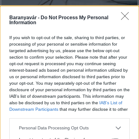
A lakosságra is fontos szerep hárul a szúnyoginvázió
Baranyavár -
Do Not Process My Personal
elkerülésében
Information
If you wish to opt-out of the sale, sharing to third parties, or
processing of your personal or sensitive information for
targeted advertising by us, please use the below opt-out
section to confirm your selection. Please note that after your
opt-out request is processed you may continue seeing
Országos hírek
interest-based ads based on personal information utilized by
Itt az ÉVOSZ megoldása a hőhullámok és
us or personal information disclosed to third parties prior to
az energiakrízis kezelésére
your opt-out. You may separately opt-out of the further
disclosure of your personal information by third parties on the
IAB’s list of downstream participants. This information may
also be disclosed by us to third parties on the
IAB’s List of
Országos hírek
Downstream Participants
that may further disclose it to other
Miért éri meg Afrikában utat építeni?
third parties.
Minden, amit a GED Afrika projektről
tudni kell
Please note that this website/app uses one or more Google
Personal Data Processing Opt Outs
services and may gather and store information including but