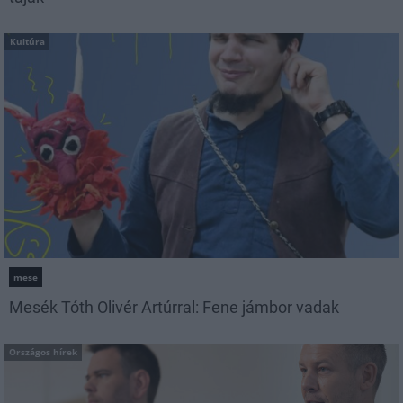
Kultúra
mese
Mesék Tóth Olivér Artúrral: Fene jámbor vadak
Országos hírek