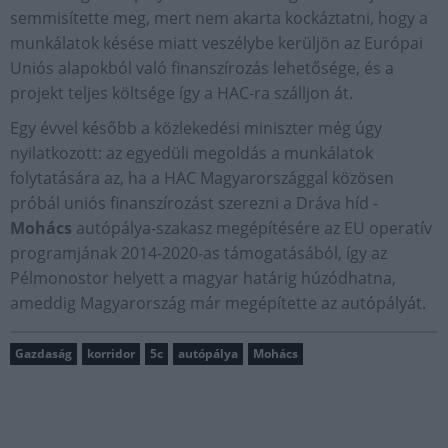
semmisítette meg, mert nem akarta kockáztatni, hogy a
munkálatok késése miatt veszélybe kerüljön az Európai
Uniós alapokból való finanszírozás lehetősége, és a
projekt teljes költsége így a HAC-ra szálljon át.
Egy évvel később a közlekedési miniszter még úgy
nyilatkozott: az egyedüli megoldás a munkálatok
folytatására az, ha a HAC Magyarországgal közösen
próbál uniós finanszírozást szerezni a Dráva híd -
Mohács
autópálya-szakasz megépítésére az EU operatív
programjának 2014-2020-as támogatásából, így az
Pélmonostor helyett a magyar határig húzódhatna,
ameddig Magyarország már megépítette az autópályát.
Gazdaság
korridor
5c
autópálya
Mohács