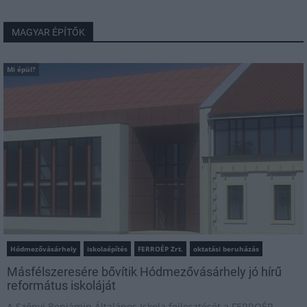
MAGYAR ÉPÍTŐK
Mi épül?
Hódmezővásárhely
iskolaépítés
FERROÉP Zrt.
oktatási beruházás
Másfélszeresére bővítik Hódmezővásárhely jó hírű
református iskoláját
A Szőnyi Benjámin Általános Iskola fejlesztését a FERROÉP