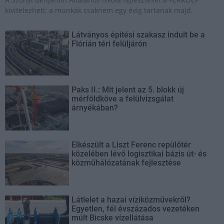
kivitelezheti; a munkák csaknem egy évig tartanak majd.
Látványos építési szakasz indult be a
Flórián téri felüljárón
Paks II.: Mit jelent az 5. blokk új
mérföldköve a felülvizsgálat
árnyékában?
Elkészült a Liszt Ferenc repülőtér
közelében lévő logisztikai bázis út- és
közműhálózatának fejlesztése
Látlelet a hazai víziközművekről?
Egyetlen, fél évszázados vezetéken
múlt Bicske vízellátása