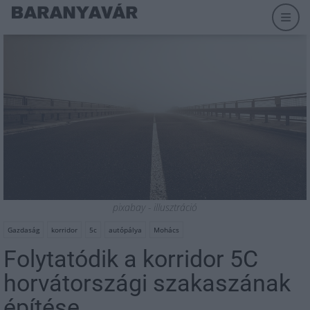
pixabay - illusztráció
Gazdaság
korridor
5c
autópálya
Mohács
Folytatódik a korridor 5C
horvátországi szakaszának
építése