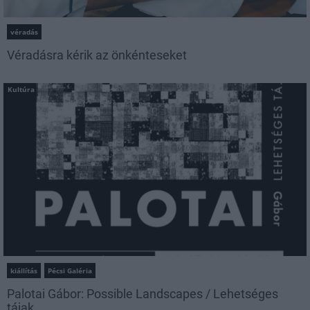
véradás
Véradásra kérik az önkénteseket
Kultúra
kiállítás
Pécsi Galéria
Palotai Gábor: Possible Landscapes / Lehetséges
tájak