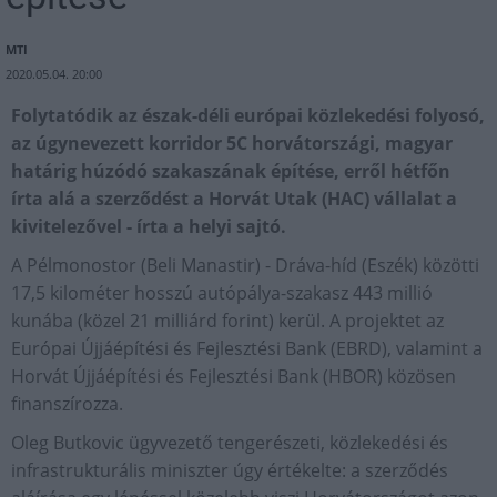
MTI
2020.05.04. 20:00
Folytatódik az észak-déli európai közlekedési folyosó,
az úgynevezett korridor 5C horvátországi, magyar
határig húzódó szakaszának építése, erről hétfőn
írta alá a szerződést a Horvát Utak (HAC) vállalat a
kivitelezővel - írta a helyi sajtó.
A Pélmonostor (Beli Manastir) - Dráva-híd (Eszék) közötti
17,5 kilométer hosszú autópálya-szakasz 443 millió
kunába (közel 21 milliárd forint) kerül. A projektet az
Európai Újjáépítési és Fejlesztési Bank (EBRD), valamint a
Horvát Újjáépítési és Fejlesztési Bank (HBOR) közösen
finanszírozza.
Oleg Butkovic ügyvezető tengerészeti, közlekedési és
infrastrukturális miniszter úgy értékelte: a szerződés