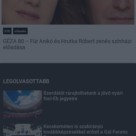
E78
előadás
GÉZA 80 – Für Anikó és Hrutka Róbert zenés színházi
előadása
LEGOLVASOTTABB
Szerdától rárajtolhatunk a jövő nyári
foci-Eb jegyeire
Kecskeméten is szakirányú
továbbképzésekkel erősít a Gál Ferenc