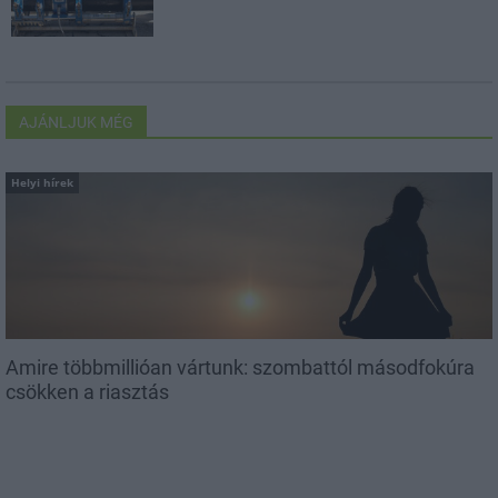
AJÁNLJUK MÉG
Helyi hírek
Amire többmillióan vártunk: szombattól másodfokúra
csökken a riasztás