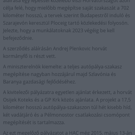
aláírása egy lépéssel közelebb viszi Horvátországot azon
célja felé, hogy mielőbb megépítse saját szakaszát a 702
kilométer hosszú, a tervek szerint Budapestről induló és
Szarajevón keresztül Ploceig tartó közlekedési folyosón.
Jelezte, hogy a munkálatoknak 2023 végéig be kell
befejeződnie.
A szerződés aláírásán Andrej Plenkovic horvát
kormányfő is részt vett.
A miniszterelnök kiemelte: a teljes autópálya-szakasz
megépítése nagyban hozzájárul majd Szlavónia és
Baranya gazdasági fejlődéséhez.
A kivitelezői pályázatra egyetlen ajánlat érkezett, a horvát
Osijek Koteks és a GP Krk közös ajánlata. A projekt a 17,5
kilométer hosszú autópálya-szakaszon túl hét kisebb híd,
két vadátjáró és a Pélmonostor csatlakozási csomópont
megépítését is tartalmazza.
Az ezt megelőző pályázatot a HAC még 2015. május 13-án