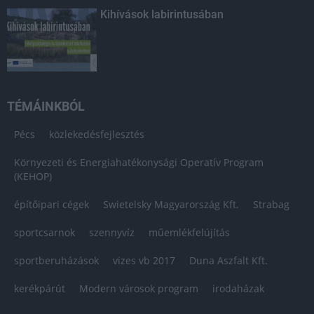
Kihívások labirintusában
TÉMÁINKBÓL
Pécs
közlekedésfejlesztés
Környezeti és Energiahatékonysági Operatív Program
(KEHOP)
építőipari cégek
Swietelsky Magyarország Kft.
Strabag
sportcsarnok
szennyvíz
műemlékfelújítás
sportberuházások
vizes vb 2017
Duna Aszfalt Kft.
kerékpárút
Modern városok program
irodaházak