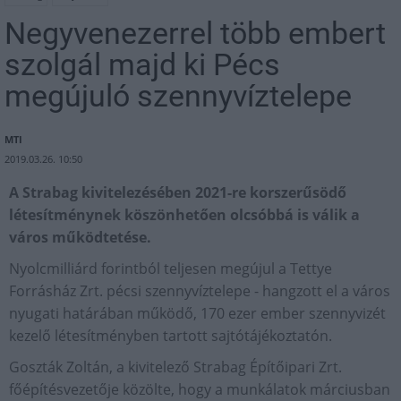
Negyvenezerrel több embert
szolgál majd ki Pécs
megújuló szennyvíztelepe
MTI
2019.03.26. 10:50
A Strabag kivitelezésében 2021-re korszerűsödő
létesítménynek köszönhetően olcsóbbá is válik a
város működtetése.
Nyolcmilliárd forintból teljesen megújul a Tettye
Forrásház Zrt. pécsi szennyvíztelepe - hangzott el a város
nyugati határában működő, 170 ezer ember szennyvizét
kezelő létesítményben tartott sajtótájékoztatón.
Goszták Zoltán, a kivitelező Strabag Építőipari Zrt.
főépítésvezetője közölte, hogy a munkálatok márciusban