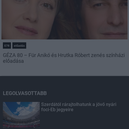
E78
előadás
GÉZA 80 – Für Anikó és Hrutka Róbert zenés színházi
előadása
LEGOLVASOTTABB
Szerdától rárajtolhatunk a jövő nyári
foci-Eb jegyeire