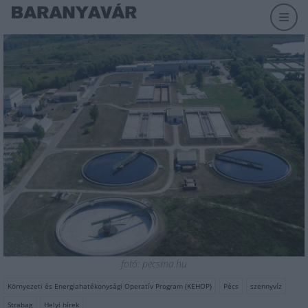
fotó: pecsma.hu
Környezeti és Energiahatékonysági Operatív Program (KEHOP)
Pécs
szennyvíz
Strabag
Helyi hírek