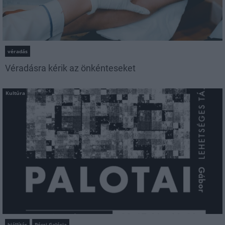
véradás
Véradásra kérik az önkénteseket
Kultúra
kiállítás
Pécsi Galéria