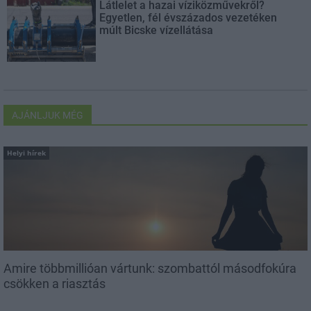
Látlelet a hazai víziközművekről?
Egyetlen, fél évszázados vezetéken
múlt Bicske vízellátása
AJÁNLJUK MÉG
Helyi hírek
Amire többmillióan vártunk: szombattól másodfokúra
csökken a riasztás