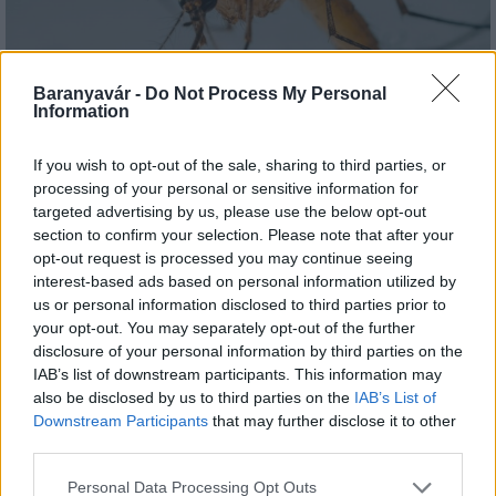
Baranyavár -
Do Not Process My Personal
A lakosságra is fontos szerep hárul a szúnyoginvázió
Information
elkerülésében
If you wish to opt-out of the sale, sharing to third parties, or
processing of your personal or sensitive information for
targeted advertising by us, please use the below opt-out
section to confirm your selection. Please note that after your
opt-out request is processed you may continue seeing
interest-based ads based on personal information utilized by
Országos hírek
us or personal information disclosed to third parties prior to
Itt az ÉVOSZ megoldása a hőhullámok és
your opt-out. You may separately opt-out of the further
az energiakrízis kezelésére
disclosure of your personal information by third parties on the
IAB’s list of downstream participants. This information may
also be disclosed by us to third parties on the
IAB’s List of
Downstream Participants
that may further disclose it to other
Országos hírek
third parties.
Miért éri meg Afrikában utat építeni?
Minden, amit a GED Afrika projektről
Please note that this website/app uses one or more Google
Personal Data Processing Opt Outs