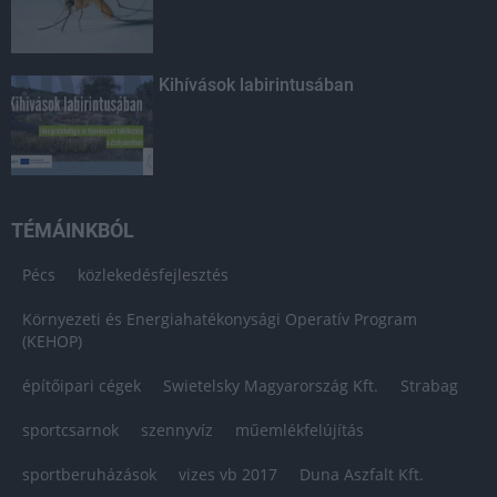
Kihívások labirintusában
TÉMÁINKBÓL
Pécs
közlekedésfejlesztés
Környezeti és Energiahatékonysági Operatív Program
(KEHOP)
építőipari cégek
Swietelsky Magyarország Kft.
Strabag
sportcsarnok
szennyvíz
műemlékfelújítás
sportberuházások
vizes vb 2017
Duna Aszfalt Kft.