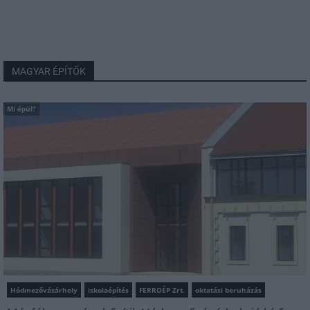
MAGYAR ÉPÍTŐK
Mi épül?
Hódmezővásárhely
iskolaépítés
FERROÉP Zrt.
oktatási beruházás