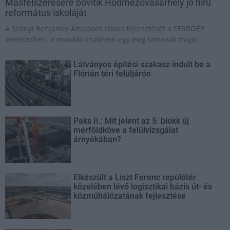
Másfélszeresére bővítik Hódmezővásárhely jó hírű
református iskoláját
A Szőnyi Benjámin Általános Iskola fejlesztését a FERROÉP
kivitelezheti; a munkák csaknem egy évig tartanak majd.
Látványos építési szakasz indult be a
Flórián téri felüljárón
Paks II.: Mit jelent az 5. blokk új
mérföldköve a felülvizsgálat
árnyékában?
Elkészült a Liszt Ferenc repülőtér
közelében lévő logisztikai bázis út- és
közműhálózatának fejlesztése