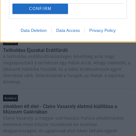
Helyi hírek
CONFIRM
Beindult az őszibarackszezon, szeptemberig élvezhetjük
A világon évente mintegy 25 millió tonna őszibarack terem, Kína
- csaknem 17 millió tonnával - messze a legnagyobb termelő.
Data Deletion
Data Access
Privacy Policy
Kultúra
Teliholdas Éjszakai Erdőfürdő
A teliholdas erdőfürdő különleges lehetőség arra, hogy
megtapasztald a természet egy másik arcát. Ahogy sötétedik, a
látásunk háttérbe húzódik, és a többi érzékszervünk egyre
éberebbé válik. Felerősödnek a hangok, az illatok, a tapintás
élménye.
Kultúra
zínekben élt élet - Claire Vasarely életmű-kiállítása a
Múzeum Galériában
Claire Vasarely, a magyar származású francia alkotóművész
életműve most először mutatkozik be önállóan
Magyarországon, és ugyancsak első ízben látható együtt