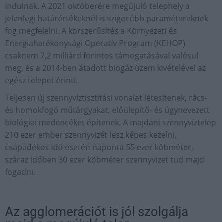
indulnak. A 2021 októberére megújuló telephely a
jelenlegi határértékeknél is szigorúbb paramétereknek
fog megfelelni. A korszerűsítés a Környezeti és
Energiahatékonysági Operatív Program (KEHOP)
csaknem 7,2 milliárd forintos támogatásával valósul
meg, és a 2014-ben átadott biogáz üzem kivételével az
egész telepet érinti.
Teljesen új szennyvíztisztítási vonalat létesítenek, rács-
és homokfogó műtárgyakat, előülepítő- és úgynevezett
biológiai medencéket építenek. A majdani szennyvíztelep
210 ezer ember szennyvizét lesz képes kezelni,
csapadékos idő esetén naponta 55 ezer köbméter,
száraz időben 30 ezer köbméter szennyvizet tud majd
fogadni.
Az agglomerációt is jól szolgálja