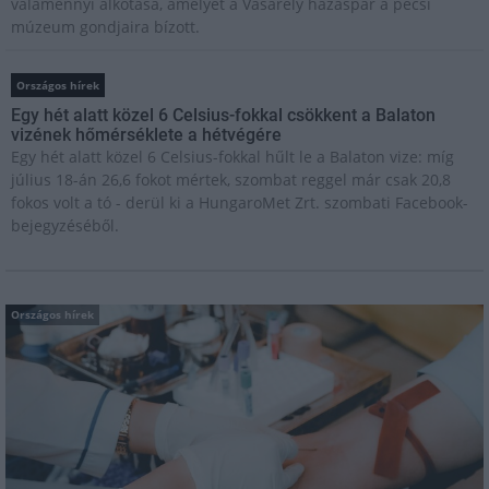
valamennyi alkotása, amelyet a Vasarely házaspár a pécsi
múzeum gondjaira bízott.
Országos hírek
Egy hét alatt közel 6 Celsius-fokkal csökkent a Balaton
vizének hőmérséklete a hétvégére
Egy hét alatt közel 6 Celsius-fokkal hűlt le a Balaton vize: míg
július 18-án 26,6 fokot mértek, szombat reggel már csak 20,8
fokos volt a tó - derül ki a HungaroMet Zrt. szombati Facebook-
bejegyzéséből.
Országos hírek