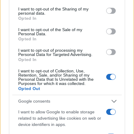
tudni kell
services and may gather and store information including but
not limited to your visit or usage behaviour. You may click to
I want to opt-out of the Sharing of my
personal data.
grant or deny consent to Google and its third-party tags to
Opted In
Kultúra
use your data for below specified purposes in below Google
Kihívások labirintusában
consent section.
I want to opt-out of the Sale of my
Personal Data.
Opted In
I want to opt-out of processing my
Personal Data for Targeted Advertising.
Országos hírek
Opted In
Túlfogyasztás napja - július 30-ra
felhasználta az emberiség a Föld egész
I want to opt-out of Collection, Use,
évre elegendő erőforrásait
Retention, Sale, and/or Sharing of my
Personal Data that Is Unrelated with the
Purposes for which it was collected.
Opted Out
Aktuális
Open Orfű: mozgás, zene, közösség
Google consents
I want to allow Google to enable storage
related to advertising like cookies on web or
device identifiers in apps.