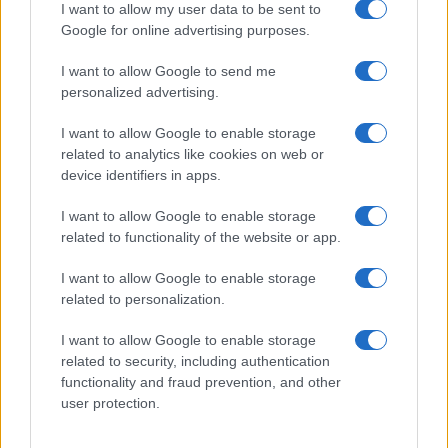
I want to allow my user data to be sent to
HÍRLEVÉL
Google for online advertising purposes.
Név
I want to allow Google to send me
personalized advertising.
E-mail cím
I want to allow Google to enable storage
related to analytics like cookies on web or
device identifiers in apps.
Feliratkozom a hírlevélre és elfogadom az
adatvédelmi
I want to allow Google to enable storage
szabályzatot!
related to functionality of the website or app.
FELIRATKOZÁS
I want to allow Google to enable storage
related to personalization.
I want to allow Google to enable storage
Kultúra
related to security, including authentication
Brandnyúl mini disco
functionality and fraud prevention, and other
Ilyen még nem volt: most a gyerkőcök bulizhatnak a Káptalan
user protection.
Kertben!