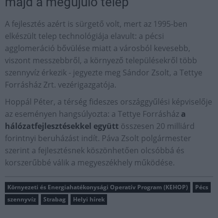
majd a megújuló telep
A fejlesztés azért is sürgető volt, mert az 1995-ben
elkészült telep technológiája elavult: a pécsi
agglomeráció bővülése miatt a városból kevesebb,
viszont messzebbről, a környező településekről több
szennyvíz érkezik - jegyezte meg Sándor Zsolt, a Tettye
Forrásház Zrt. vezérigazgatója.
Hoppál Péter, a térség fideszes országgyűlési képviselője
az eseményen hangsúlyozta: a Tettye Forrásház
a
hálózatfejlesztésekkel együtt
összesen 20 milliárd
forintnyi beruházást indít. Páva Zsolt polgármester
szerint a fejlesztésnek köszönhetően olcsóbbá és
korszerűbbé válik a megyeszékhely működése.
Környezeti és Energiahatékonysági Operatív Program (KEHOP)
Pécs
szennyvíz
Strabag
Helyi hírek