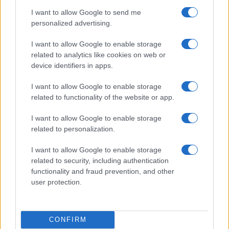
I want to allow Google to send me
Név
personalized advertising.
I want to allow Google to enable storage
E-mail cím
related to analytics like cookies on web or
device identifiers in apps.
Feliratkozom a hírlevélre és elfogadom az
adatvédelmi
I want to allow Google to enable storage
szabályzatot!
related to functionality of the website or app.
FELIRATKOZÁS
I want to allow Google to enable storage
related to personalization.
I want to allow Google to enable storage
Aktuális
related to security, including authentication
Open Orfű: mozgás, zene, közösség
functionality and fraud prevention, and other
Augusztus első hétvégéjén (augusztus 1-2.) a Pécsi-tó partja
user protection.
megtelik élettel, sporttal és élményekkel!
CONFIRM
Kultúra