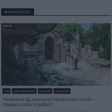
MAGYAR ÉPÍTŐK
Aktuális
Tata
műemlékfelújítás
műemlék
restaurálás
Történelmi táj, amelynek minden köve mesél –
megújul a tatai Angolkert