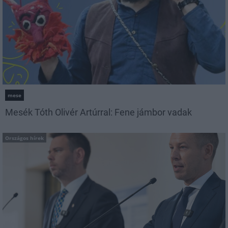
mese
Mesék Tóth Olivér Artúrral: Fene jámbor vadak
Országos hírek