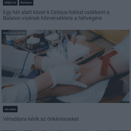
időjárás
Balaton
Egy hét alatt közel 6 Celsius-fokkal csökkent a
Balaton vizének hőmérséklete a hétvégére
Országos hírek
véradás
Véradásra kérik az önkénteseket