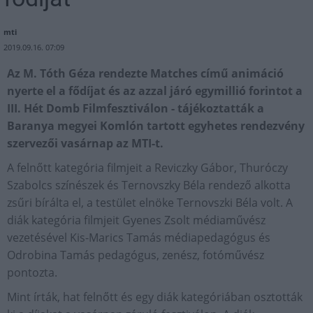
mti
2019.09.16. 07:09
Az M. Tóth Géza rendezte Matches című animáció
nyerte el a fődíjat és az azzal járó egymillió forintot a
III. Hét Domb Filmfesztiválon - tájékoztatták a
Baranya megyei Komlón tartott egyhetes rendezvény
szervezői vasárnap az MTI-t.
A felnőtt kategória filmjeit a Reviczky Gábor, Thuróczy
Szabolcs színészek és Ternovszky Béla rendező alkotta
zsűri bírálta el, a testület elnöke Ternovszki Béla volt. A
diák kategória filmjeit Gyenes Zsolt médiaművész
vezetésével Kis-Marics Tamás médiapedagógus és
Odrobina Tamás pedagógus, zenész, fotóművész
pontozta.
Mint írták, hat felnőtt és egy diák kategóriában osztották