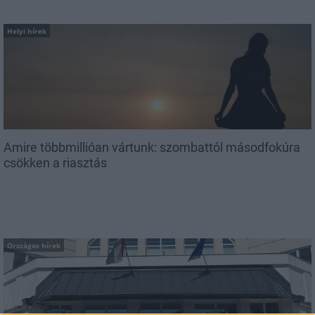
Helyi hírek
Amire többmillióan vártunk: szombattól másodfokúra
csökken a riasztás
Országos hírek