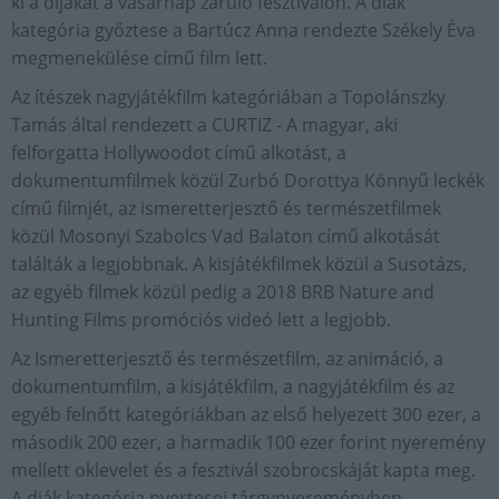
ki a díjakat a vasárnap záruló fesztiválon. A diák
kategória győztese a Bartúcz Anna rendezte Székely Éva
megmenekülése című film lett.
Az ítészek nagyjátékfilm kategóriában a Topolánszky
Tamás által rendezett a CURTIZ - A magyar, aki
felforgatta Hollywoodot című alkotást, a
dokumentumfilmek közül Zurbó Dorottya Könnyű leckék
című filmjét, az ismeretterjesztő és természetfilmek
közül Mosonyi Szabolcs Vad Balaton című alkotását
találták a legjobbnak. A kisjátékfilmek közül a Susotázs,
az egyéb filmek közül pedig a 2018 BRB Nature and
Hunting Films promóciós videó lett a legjobb.
Az Ismeretterjesztő és természetfilm, az animáció, a
dokumentumfilm, a kisjátékfilm, a nagyjátékfilm és az
egyéb felnőtt kategóriákban az első helyezett 300 ezer, a
második 200 ezer, a harmadik 100 ezer forint nyeremény
mellett oklevelet és a fesztivál szobrocskáját kapta meg.
A diák kategória nyertesei tárgynyereményben