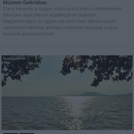
Múzeum Galériában
Claire Vasarely, a magyar származású francia alkotóművész
életműve most először mutatkozik be önállóan
Magyarországon, és ugyancsak első ízben látható együtt
valamennyi alkotása, amelyet a Vasarely házaspár a pécsi
múzeum gondjaira bízott.
Országos hírek