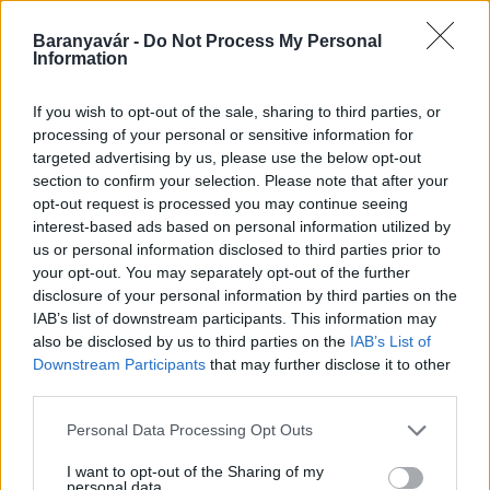
Baranyavár -
Do Not Process My Personal
Information
Kecskeméten is szakirányú továbbképzésekkel erősít a
Gál Ferenc Egyetem
If you wish to opt-out of the sale, sharing to third parties, or
processing of your personal or sensitive information for
targeted advertising by us, please use the below opt-out
section to confirm your selection. Please note that after your
opt-out request is processed you may continue seeing
interest-based ads based on personal information utilized by
us or personal information disclosed to third parties prior to
Országos hírek
your opt-out. You may separately opt-out of the further
A lakosságra is fontos szerep hárul a
disclosure of your personal information by third parties on the
szúnyoginvázió elkerülésében
IAB’s list of downstream participants. This information may
also be disclosed by us to third parties on the
IAB’s List of
Downstream Participants
that may further disclose it to other
third parties.
Országos hírek
Itt az ÉVOSZ megoldása a hőhullámok és
Please note that this website/app uses one or more Google
Personal Data Processing Opt Outs
az energiakrízis kezelésére
services and may gather and store information including but
not limited to your visit or usage behaviour. You may click to
I want to opt-out of the Sharing of my
personal data.