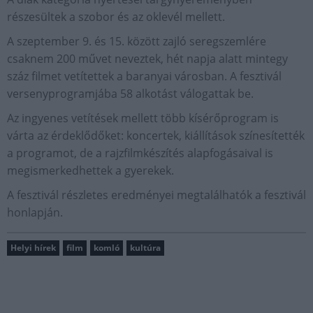
részesültek a szobor és az oklevél mellett.
A szeptember 9. és 15. között zajló seregszemlére
csaknem 200 művet neveztek, hét napja alatt mintegy
száz filmet vetítettek a baranyai városban. A fesztivál
versenyprogramjába 58 alkotást válogattak be.
Az ingyenes vetítések mellett több kísérőprogram is
várta az érdeklődőket: koncertek, kiállítások színesítették
a programot, de a rajzfilmkészítés alapfogásaival is
megismerkedhettek a gyerekek.
A fesztivál részletes eredményei megtalálhatók a fesztivál
honlapján.
Helyi hírek
film
komló
kultúra