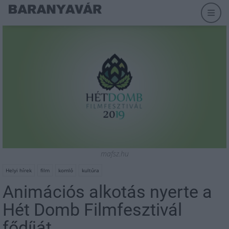
mafsz.hu
Helyi hírek
film
komló
kultúra
Animációs alkotás nyerte a
Hét Domb Filmfesztivál
fődíját