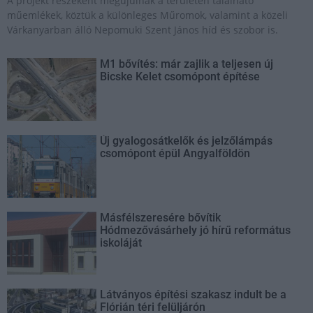
A projekt részeként megújulnak a területen található
műemlékek, köztük a különleges Műromok, valamint a közeli
Várkanyarban álló Nepomuki Szent János híd és szobor is.
M1 bővítés: már zajlik a teljesen új
Bicske Kelet csomópont építése
Új gyalogosátkelők és jelzőlámpás
csomópont épül Angyalföldön
Másfélszeresére bővítik
Hódmezővásárhely jó hírű református
iskoláját
Látványos építési szakasz indult be a
Flórián téri felüljárón