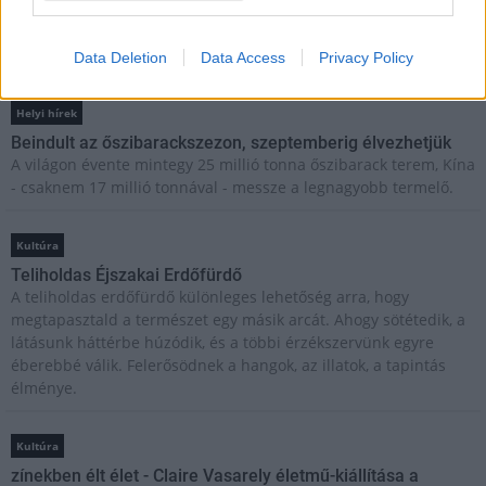
Brandnyúl mini disco
Ilyen még nem volt: most a gyerkőcök bulizhatnak a Káptalan
Kertben!
Data Deletion
Data Access
Privacy Policy
Helyi hírek
Beindult az őszibarackszezon, szeptemberig élvezhetjük
A világon évente mintegy 25 millió tonna őszibarack terem, Kína
- csaknem 17 millió tonnával - messze a legnagyobb termelő.
Kultúra
Teliholdas Éjszakai Erdőfürdő
A teliholdas erdőfürdő különleges lehetőség arra, hogy
megtapasztald a természet egy másik arcát. Ahogy sötétedik, a
látásunk háttérbe húzódik, és a többi érzékszervünk egyre
éberebbé válik. Felerősödnek a hangok, az illatok, a tapintás
élménye.
Kultúra
zínekben élt élet - Claire Vasarely életmű-kiállítása a