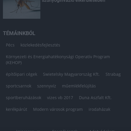
szúnyoginvázió elkerülésében
TÉMÁINKBÓL
Pécs
közlekedésfejlesztés
Környezeti és Energiahatékonysági Operatív Program
(KEHOP)
építőipari cégek
Swietelsky Magyarország Kft.
Strabag
sportcsarnok
szennyvíz
műemlékfelújítás
sportberuházások
vizes vb 2017
Duna Aszfalt Kft.
kerékpárút
Modern városok program
irodaházak