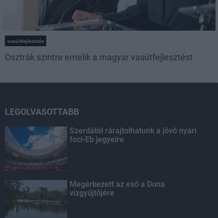
vasútfejlesztés
Osztrák szintre emelik a magyar vasútfejlesztést
LEGOLVASOTTABB
Szerdától rárajtolhatunk a jövő nyári
foci-Eb jegyeire
Megérkezett az eső a Duna
vízgyűjtőjére