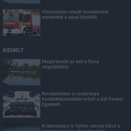
Víztoronyba rekedt munkásokat
mentettek a sásdi tűzoltók
KIEMELT
Megérkezett az eső a Duna
vízgyűjtőjére
Kecskeméten is szakirányú
továbbképzésekkel erősít a Gál Ferenc
Egyetem
A lakosságra is fontos szerep hárul a