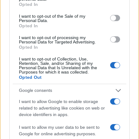
grant or deny consent to Google and its third-party tags to
Opted In
use your data for below specified purposes in below Google
Országos hírek
consent section.
I want to opt-out of the Sale of my
Miért éri meg Afrikában utat építeni?
Personal Data.
Minden, amit a GED Afrika projektről
Opted In
tudni kell
I want to opt-out of processing my
Personal Data for Targeted Advertising.
Opted In
Kultúra
Kihívások labirintusában
I want to opt-out of Collection, Use,
Retention, Sale, and/or Sharing of my
Personal Data that Is Unrelated with the
Purposes for which it was collected.
Opted Out
Országos hírek
Google consents
Túlfogyasztás napja - július 30-ra
felhasználta az emberiség a Föld egész
I want to allow Google to enable storage
évre elegendő erőforrásait
related to advertising like cookies on web or
device identifiers in apps.
I want to allow my user data to be sent to
HÍRLEVÉL
Google for online advertising purposes.