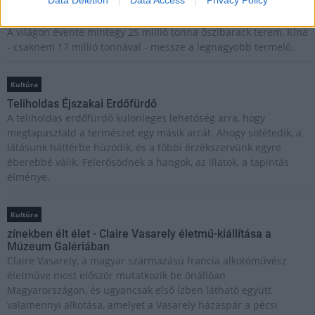
Beindult az őszibarackszezon, szeptemberig élvezhetjük
A világon évente mintegy 25 millió tonna őszibarack terem, Kína
- csaknem 17 millió tonnával - messze a legnagyobb termelő.
Kultúra
Teliholdas Éjszakai Erdőfürdő
A teliholdas erdőfürdő különleges lehetőség arra, hogy
megtapasztald a természet egy másik arcát. Ahogy sötétedik, a
látásunk háttérbe húzódik, és a többi érzékszervünk egyre
éberebbé válik. Felerősödnek a hangok, az illatok, a tapintás
élménye.
Kultúra
zínekben élt élet - Claire Vasarely életmű-kiállítása a
Múzeum Galériában
Claire Vasarely, a magyar származású francia alkotóművész
életműve most először mutatkozik be önállóan
Magyarországon, és ugyancsak első ízben látható együtt
valamennyi alkotása, amelyet a Vasarely házaspár a pécsi