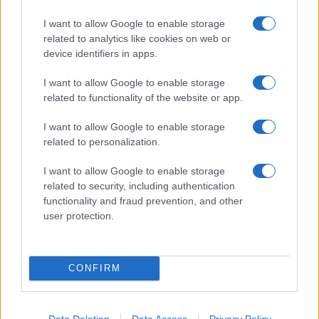
I want to allow Google to enable storage
related to analytics like cookies on web or
Feliratkozom a hírlevélre és elfogadom az
adatvédelmi
device identifiers in apps.
szabályzatot!
I want to allow Google to enable storage
FELIRATKOZÁS
related to functionality of the website or app.
I want to allow Google to enable storage
related to personalization.
Aktuális
Open Orfű: mozgás, zene, közösség
I want to allow Google to enable storage
Augusztus első hétvégéjén (augusztus 1-2.) a Pécsi-tó partja
related to security, including authentication
megtelik élettel, sporttal és élményekkel!
functionality and fraud prevention, and other
user protection.
Kultúra
Brandnyúl mini disco
Ilyen még nem volt: most a gyerkőcök bulizhatnak a Káptalan
CONFIRM
Kertben!
Helyi hírek
Data Deletion
Data Access
Privacy Policy