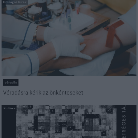
Országos hírek
véradás
Véradásra kérik az önkénteseket
Kultúra