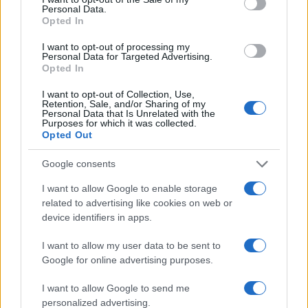
Personal Data.
Opted In
Kultúra
I want to opt-out of processing my
Kihívások labirintusában
Personal Data for Targeted Advertising.
Opted In
I want to opt-out of Collection, Use,
Retention, Sale, and/or Sharing of my
Personal Data that Is Unrelated with the
Országos hírek
Purposes for which it was collected.
Túlfogyasztás napja - július 30-ra
Opted Out
felhasználta az emberiség a Föld egész
évre elegendő erőforrásait
Google consents
I want to allow Google to enable storage
related to advertising like cookies on web or
device identifiers in apps.
HÍRLEVÉL
I want to allow my user data to be sent to
Név
Google for online advertising purposes.
I want to allow Google to send me
personalized advertising.
E-mail cím