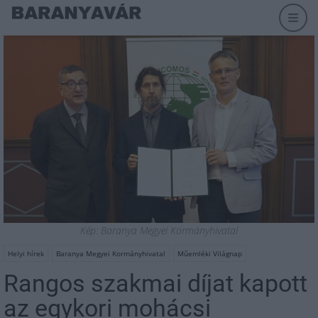
Kép: Baranya Megyei Kormányhivatal
Helyi hírek
Baranya Megyei Kormányhivatal
Műemléki Világnap
Rangos szakmai díjat kapott
az egykori mohácsi