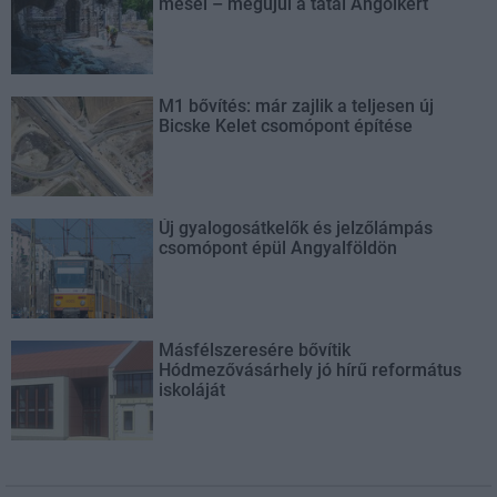
mesél – megújul a tatai Angolkert
M1 bővítés: már zajlik a teljesen új
Bicske Kelet csomópont építése
Új gyalogosátkelők és jelzőlámpás
csomópont épül Angyalföldön
Másfélszeresére bővítik
Hódmezővásárhely jó hírű református
iskoláját