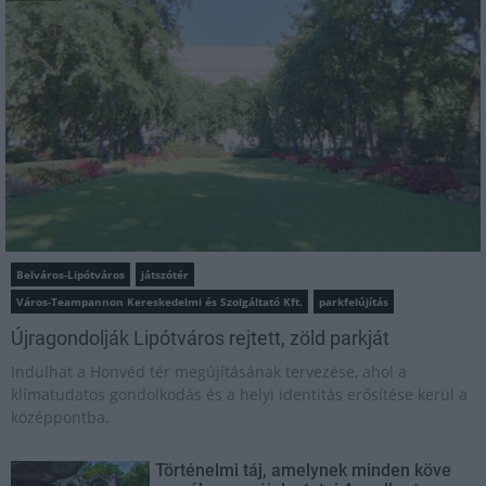
Belváros-Lipótváros
játszótér
Város-Teampannon Kereskedelmi és Szolgáltató Kft.
parkfelújítás
Újragondolják Lipótváros rejtett, zöld parkját
Indulhat a Honvéd tér megújításának tervezése, ahol a
klímatudatos gondolkodás és a helyi identitás erősítése kerül a
középpontba.
Történelmi táj, amelynek minden köve