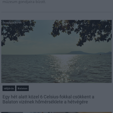
múzeum gondjaira bízott.
Országos hírek
időjárás
Balaton
Egy hét alatt közel 6 Celsius-fokkal csökkent a
Balaton vizének hőmérséklete a hétvégére