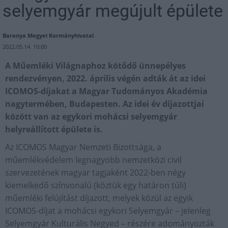
selyemgyár megújult épülete
Baranya Megyei Kormányhivatal
2022.05.14. 10:00
A Műemléki Világnaphoz kötődő ünnepélyes
rendezvényen, 2022. április végén adták át az idei
ICOMOS-díjakat a Magyar Tudományos Akadémia
nagytermében, Budapesten. Az idei év díjazottjai
között van az egykori mohácsi selyemgyár
helyreállított épülete is.
Az ICOMOS Magyar Nemzeti Bizottsága, a
műemlékvédelem legnagyobb nemzetközi civil
szervezetének magyar tagjaként 2022-ben négy
kiemelkedő színvonalú (köztük egy határon túli)
műemléki felújítást díjazott, melyek közül az egyik
ICOMOS-díjat a mohácsi egykori Selyemgyár – jelenleg
Selyemgyár Kulturális Negyed – részére adományozták