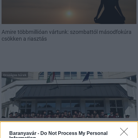
Amire többmillióan vártunk: szombattól másodfokúra
csökken a riasztás
Országos hírek
Kecskeméten is szakirányú továbbképzésekkel erősít a
Gál Ferenc Egyetem
Baranyavár -
Do Not Process My Personal