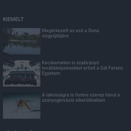
KIEMELT
Megérkezett az eső a Duna
vízgyűjtőjére
Kecskeméten is szakirányú
továbbképzésekkel erősít a Gál Ferenc
Egyetem
A lakosságra is fontos szerep hárul a
szúnyoginvázió elkerülésében