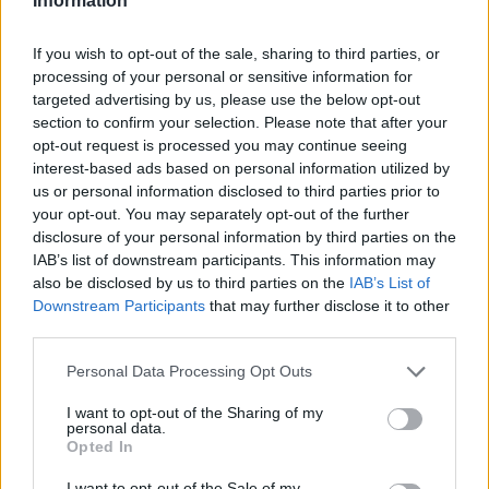
Information
If you wish to opt-out of the sale, sharing to third parties, or
processing of your personal or sensitive information for
targeted advertising by us, please use the below opt-out
section to confirm your selection. Please note that after your
opt-out request is processed you may continue seeing
Országos hírek
interest-based ads based on personal information utilized by
A lakosságra is fontos szerep hárul a
szúnyoginvázió elkerülésében
us or personal information disclosed to third parties prior to
your opt-out. You may separately opt-out of the further
disclosure of your personal information by third parties on the
IAB’s list of downstream participants. This information may
Országos hírek
also be disclosed by us to third parties on the
IAB’s List of
Itt az ÉVOSZ megoldása a hőhullámok és
Downstream Participants
that may further disclose it to other
az energiakrízis kezelésére
third parties.
Please note that this website/app uses one or more Google
Personal Data Processing Opt Outs
services and may gather and store information including but
not limited to your visit or usage behaviour. You may click to
I want to opt-out of the Sharing of my
Országos hírek
personal data.
Miért éri meg Afrikában utat építeni?
grant or deny consent to Google and its third-party tags to
Opted In
Minden, amit a GED Afrika projektről
use your data for below specified purposes in below Google
tudni kell
consent section.
I want to opt-out of the Sale of my