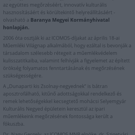
az együttes megőrzéséért, innovatív kulturális
hasznosításáért és körültekintő helyreállításáért -
olvasható a
Baranya Megyei Kormányhivatal
honlapján.
2006 óta osztják ki az ICOMOS-díjakat az április 18-ai
Műemléki Világnap alkalmából, hogy ezáltal is bevonják a
társadalom szélesebb rétegeit a műemlékvédelem
kulisszatitkaiba, valamint felhívják a figyelemet az épített
örökség folyamatos fenntartásának és megőrzésének
szükségességére.
A „Dunaparti kis Zsolnay-negyednek” is bátran
aposztrofálható, kitűnő adottságokkal rendelkező és
remek lehetőségekkel kecsegtető mohácsi Selyemgyár
Kulturális Negyed épületein keresztül az ipari
műemlékeink megőrzésének fontossága került a
fókuszba.
Dr. Nagy Gergely, az ICOMOS MNB elnöke, dr. Szigetvári