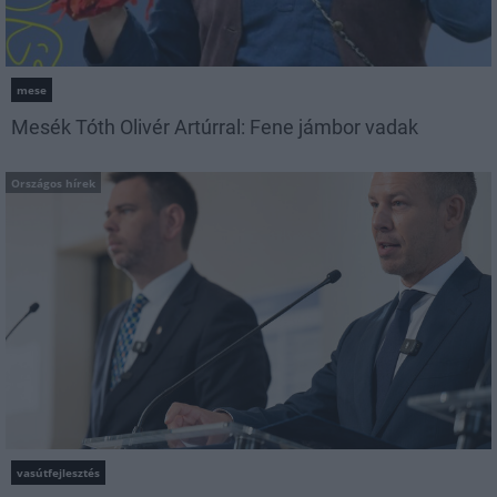
mese
Mesék Tóth Olivér Artúrral: Fene jámbor vadak
Országos hírek
vasútfejlesztés