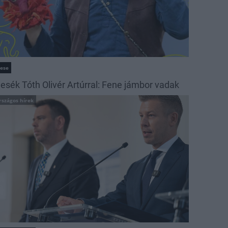
ese
esék Tóth Olivér Artúrral: Fene jámbor vadak
rszágos hírek