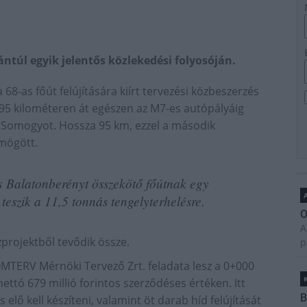
ntúl egyik jelentős közlekedési folyosóján.
 68-as főút felújítására kiírt tervezési közbeszerzés
 95 kilométeren át egészen az M7-es autópályáig
s Somogyot. Hossza 95 km, ezzel a második
mögött.
 Balatonberényt összekötő főútnak egy
A
á teszik a 11,5 tonnás tengelyterhelésre.
O
A
zprojektből tevődik össze.
p
ŐMTERV Mérnöki Tervező Zrt. feladata lesz a 0+000
ettó 679 millió forintos szerződéses értéken. Itt
B
 elő kell készíteni, valamint öt darab híd felújítását