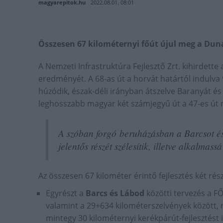
magyarepitok.hu
2022.08.01. 08:01
Összesen 67 kilométernyi főút újul meg a Duná
A Nemzeti Infrastruktúra Fejlesztő Zrt. kihirdette a
eredményét. A 68-as út a horvát határtól indulva
húzódik, észak-déli irányban átszelve Baranyát é
leghosszabb magyar két számjegyű út a 47-es út 
A szóban forgó beruházásban a Barcsot és
jelentős részét szélesítik, illetve alkalmass
Az összesen 67 kilométer érintő fejlesztés két rés
Egyrészt a
Barcs és Lábod
közötti tervezés a F
valamint a 29+634 kilométerszelvények között, n
mintegy 30 kilométernyi kerékpárút-fejlesztést is