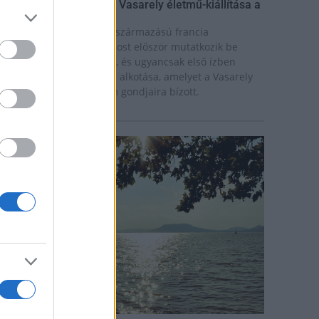
ínekben élt élet - Claire Vasarely életmű-kiállítása a
úzeum Galériában
laire Vasarely, a magyar származású francia
lkotóművész életműve most először mutatkozik be
nállóan Magyarországon, és ugyancsak első ízben
átható együtt valamennyi alkotása, amelyet a Vasarely
ázaspár a pécsi múzeum gondjaira bízott.
rszágos hírek