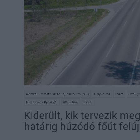
Nemzeti Infrastruktúra Fejlesztő Zrt. (NIF)
Helyi hírek
Barcs
útfelújí
Pannonway Építő Kft.
68-as főút
Lábod
Kiderült, kik tervezik me
határig húzódó főút felúj