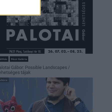
állítás
Pécsi Galéria
alotai Gábor: Possible Landscapes /
ehetséges tájak
ultúra