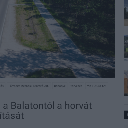
tás
Főmterv Mérnöki Tervező Zrt.
Böhönye
tervezés
Via Futura Kft.
g a Balatontól a horvát
ítását