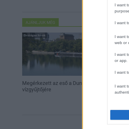
I want t
purpose
AJÁNLJUK MÉG
I want 
Országos hírek
Helyi hírek
I want t
web or d
I want t
or app.
I want t
Megérkezett az eső a Duna
Amire többmill
I want t
vízgyűjtőjére
szombattól m
authenti
csökken a ria