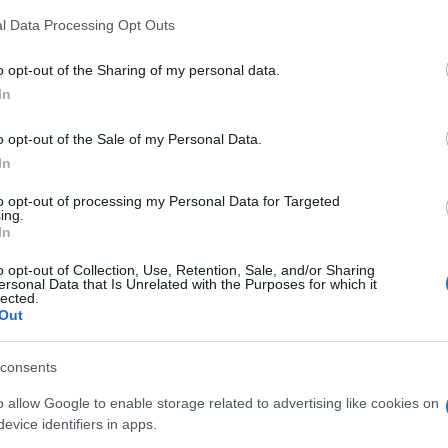
z
M
l Data Processing Opt Outs
Új gyalogosátkelők és jelzőlámpás
C
csomópont épül Angyalföldön
a
o opt-out of the Sharing of my personal data.
ö
In
l
h
o opt-out of the Sale of my Personal Data.
Másfélszeresére bővítik
In
Hódmezővásárhely jó hírű
református iskoláját
to opt-out of processing my Personal Data for Targeted
O
ing.
In
Látványos építési szakasz indult
o opt-out of Collection, Use, Retention, Sale, and/or Sharing
be a Flórián téri felüljárón
ersonal Data that Is Unrelated with the Purposes for which it
lected.
Out
t
Paks II.: Mit jelent az 5. blokk új
consents
mérföldköve a felülvizsgálat
árnyékában?
o allow Google to enable storage related to advertising like cookies on
evice identifiers in apps.