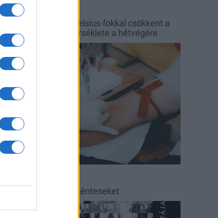
őjárás
Balaton
y hét alatt közel 6 Celsius-fokkal csökkent a
alaton vizének hőmérséklete a hétvégére
rszágos hírek
éradás
éradásra kérik az önkénteseket
ultúra