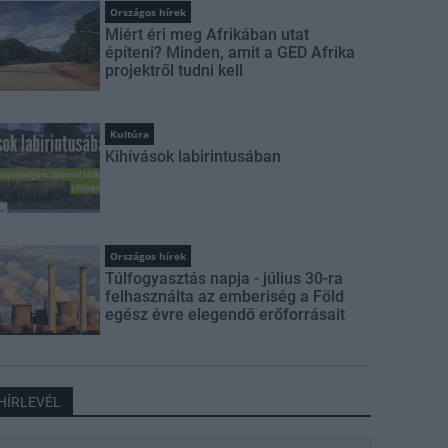
Országos hírek
Miért éri meg Afrikában utat
építeni? Minden, amit a GED Afrika
projektről tudni kell
Kultúra
Kihívások labirintusában
Országos hírek
Túlfogyasztás napja - július 30-ra
felhasználta az emberiség a Föld
egész évre elegendő erőforrásait
HÍRLEVÉL