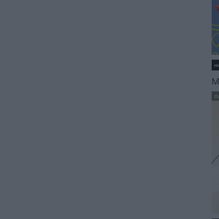
m
M
O