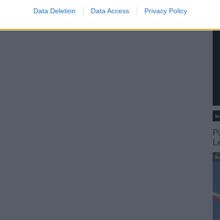
Data Deletion
Data Access
Privacy Policy
ki
P
L
K