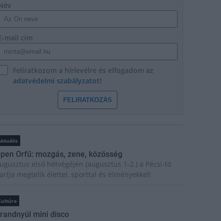
Név
E-mail cím
Feliratkozom a hírlevélre és elfogadom az
adatvédelmi szabályzatot!
FELIRATKOZÁS
ktuális
pen Orfű: mozgás, zene, közösség
ugusztus első hétvégéjén (augusztus 1-2.) a Pécsi-tó
artja megtelik élettel, sporttal és élményekkel!
Kultúra
randnyúl mini disco