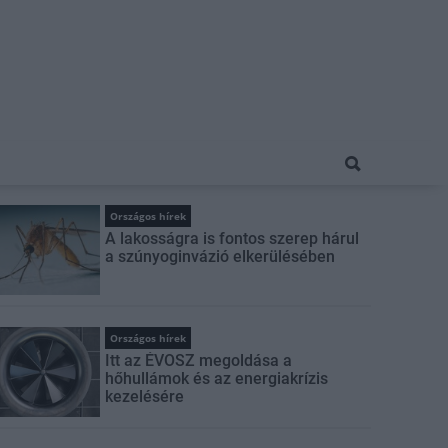
Országos hírek
A lakosságra is fontos szerep hárul
a szúnyoginvázió elkerülésében
Országos hírek
Itt az ÉVOSZ megoldása a
hőhullámok és az energiakrízis
kezelésére