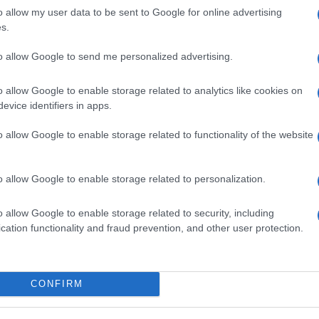
id
o allow my user data to be sent to Google for online advertising
s.
Eg
B
to allow Google to send me personalized advertising.
O
Országos hírek
o allow Google to enable storage related to analytics like cookies on
evice identifiers in apps.
o allow Google to enable storage related to functionality of the website
o allow Google to enable storage related to personalization.
ióan vártunk:
Kecskeméten is szakirányú
o allow Google to enable storage related to security, including
ásodfokúra
továbbképzésekkel erősít a Gál
cation functionality and fraud prevention, and other user protection.
sztás
Ferenc Egyetem
v
V
CONFIRM
K