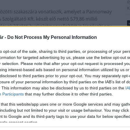
I
K
özötti szakaszára vonatkozik, amelyet a Pannonway
Szolgáltató Kft. készít elő nettó 579,86 millió
H
vények közötti burkolatmegerősítést is kiegészíti egy
B
ejlesztés, valamint hét darab híd felújítása.
é
r -
Do Not Process My Personal Information
A
kori közleménye alapján. Eszerint az előzetes
t
k kéréseit. "Ennek nyomán körforgalmi csomópontok
to opt-out of the sale, sharing to third parties, or processing of your per
l
ozásánál Böhönyénél" - idézt az akkori közlemény
formation for targeted advertising by us, please use the below opt-out s
r selection. Please note that after your opt-out request is processed y
lési képviselőjét.
eing interest-based ads based on personal information utilized by us or
disclosed to third parties prior to your opt-out. You may separately opt-
T
cs
útfelújítás
Főmterv Mérnöki Tervező Zrt.
Böhönye
losure of your personal information by third parties on the IAB’s list of
A
t
Lábod
. This information may also be disclosed by us to third parties on the
IA
m
Participants
that may further disclose it to other third parties.
s
é
 that this website/app uses one or more Google services and may gath
h
including but not limited to your visit or usage behaviour. You may click 
 to Google and its third-party tags to use your data for below specifi
ogle consent section.