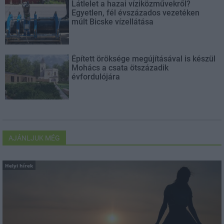
Látlelet a hazai víziközművekről?
Egyetlen, fél évszázados vezetéken
múlt Bicske vízellátása
Épített öröksége megújításával is készül
Mohács a csata ötszázadik
évfordulójára
AJÁNLJUK MÉG
Helyi hírek