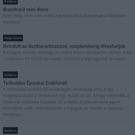
Kultúra
Brandnyúl mini disco
Ilyen még nem volt: most a gyerkőcök bulizhatnak a Káptalan
Kertben!
Helyi hírek
Beindult az őszibarackszezon, szeptemberig élvezhetjük
A világon évente mintegy 25 millió tonna őszibarack terem, Kína
- csaknem 17 millió tonnával - messze a legnagyobb termelő.
Kultúra
Teliholdas Éjszakai Erdőfürdő
A teliholdas erdőfürdő különleges lehetőség arra, hogy
megtapasztald a természet egy másik arcát. Ahogy sötétedik, a
látásunk háttérbe húzódik, és a többi érzékszervünk egyre
éberebbé válik. Felerősödnek a hangok, az illatok, a tapintás
élménye.
Kultúra