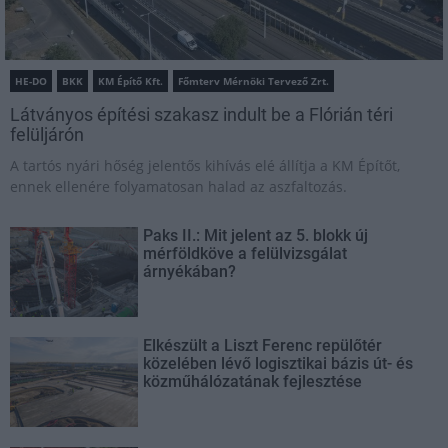
HE-DO
BKK
KM Építő Kft.
Főmterv Mérnöki Tervező Zrt.
Látványos építési szakasz indult be a Flórián téri
felüljárón
A tartós nyári hőség jelentős kihívás elé állítja a KM Építőt,
ennek ellenére folyamatosan halad az aszfaltozás.
Paks II.: Mit jelent az 5. blokk új
mérföldköve a felülvizsgálat
árnyékában?
Elkészült a Liszt Ferenc repülőtér
közelében lévő logisztikai bázis út- és
közműhálózatának fejlesztése