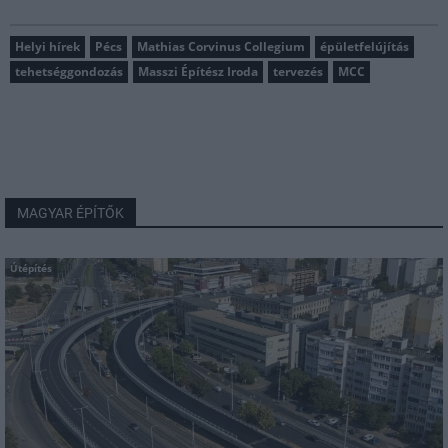
Helyi hírek
Pécs
Mathias Corvinus Collegium
épületfelújítás
tehetséggondozás
Masszi Építész Iroda
tervezés
MCC
MAGYAR ÉPÍTŐK
Útépítés