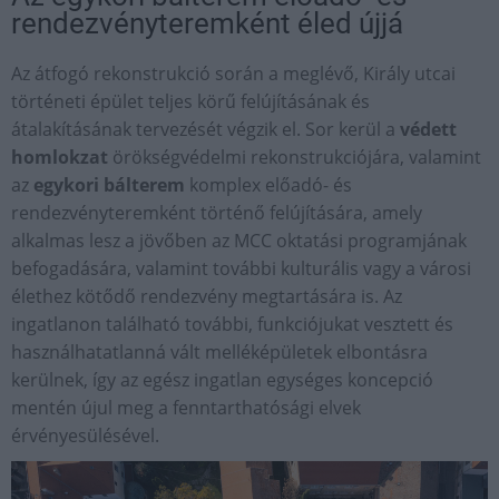
rendezvényteremként éled újjá
Az átfogó rekonstrukció során a meglévő, Király utcai
történeti épület teljes körű felújításának és
átalakításának tervezését végzik el. Sor kerül a
védett
homlokzat
örökségvédelmi rekonstrukciójára, valamint
az
egykori bálterem
komplex előadó- és
rendezvényteremként történő felújítására, amely
alkalmas lesz a jövőben az MCC oktatási programjának
befogadására, valamint további kulturális vagy a városi
élethez kötődő rendezvény megtartására is. Az
ingatlanon található további, funkciójukat vesztett és
használhatatlanná vált melléképületek elbontásra
kerülnek, így az egész ingatlan egységes koncepció
mentén újul meg a fenntarthatósági elvek
érvényesülésével.