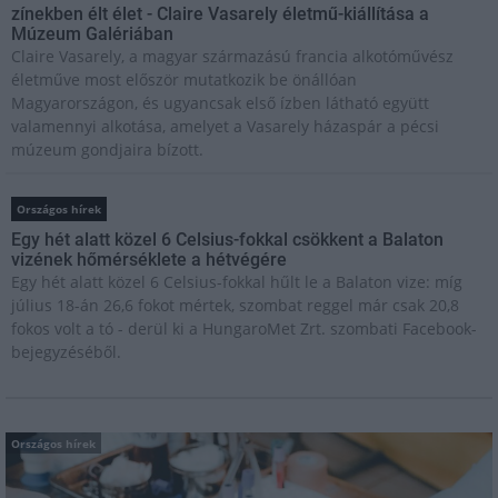
zínekben élt élet - Claire Vasarely életmű-kiállítása a
Múzeum Galériában
Claire Vasarely, a magyar származású francia alkotóművész
életműve most először mutatkozik be önállóan
Magyarországon, és ugyancsak első ízben látható együtt
valamennyi alkotása, amelyet a Vasarely házaspár a pécsi
múzeum gondjaira bízott.
Országos hírek
Egy hét alatt közel 6 Celsius-fokkal csökkent a Balaton
vizének hőmérséklete a hétvégére
Egy hét alatt közel 6 Celsius-fokkal hűlt le a Balaton vize: míg
július 18-án 26,6 fokot mértek, szombat reggel már csak 20,8
fokos volt a tó - derül ki a HungaroMet Zrt. szombati Facebook-
bejegyzéséből.
Országos hírek