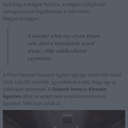
kizárólag a magyar kultúra, a magyar színjátszás
támogatásával foglalkoznak a reformkori
Magyarországon.
A kaszinó tehát egy olyan fórum
volt, ahol a társadalom vezető
rétege, elitje találkozhatott
egymással.
A Pécsi Nemzeti Kaszinó Egylet tagsága rövid időn belül
több száz főt számlált, így indokolttá vált, hogy egy új
székházat építsenek. A
Sclauch Imre
és
Kirstein
Ágoston
által tervezett neoreneszánsz stílusú új
épületet 1896-ban adták át.