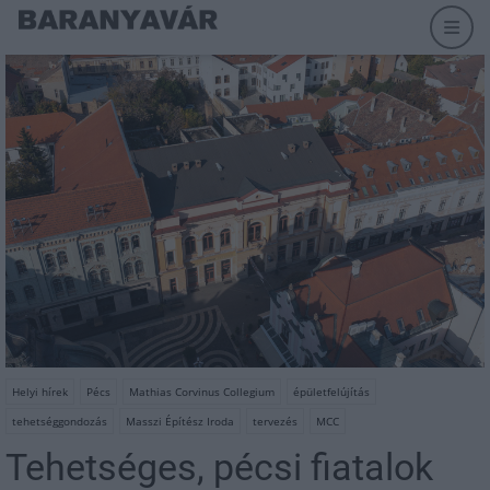
Helyi hírek
Pécs
Mathias Corvinus Collegium
épületfelújítás
tehetséggondozás
Masszi Építész Iroda
tervezés
MCC
Tehetséges, pécsi fiatalok