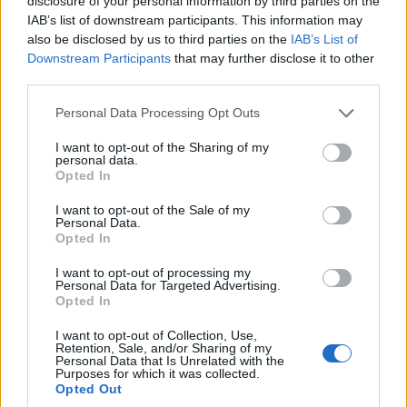
disclosure of your personal information by third parties on the
IAB’s list of downstream participants. This information may
also be disclosed by us to third parties on the
IAB’s List of
Downstream Participants
that may further disclose it to other
third parties.
Please note that this website/app uses one or more Google
Personal Data Processing Opt Outs
services and may gather and store information including but
not limited to your visit or usage behaviour. You may click to
I want to opt-out of the Sharing of my
personal data.
grant or deny consent to Google and its third-party tags to
Opted In
use your data for below specified purposes in below Google
consent section.
I want to opt-out of the Sale of my
Personal Data.
Opted In
I want to opt-out of processing my
Personal Data for Targeted Advertising.
Opted In
I want to opt-out of Collection, Use,
Retention, Sale, and/or Sharing of my
Personal Data that Is Unrelated with the
Purposes for which it was collected.
Opted Out