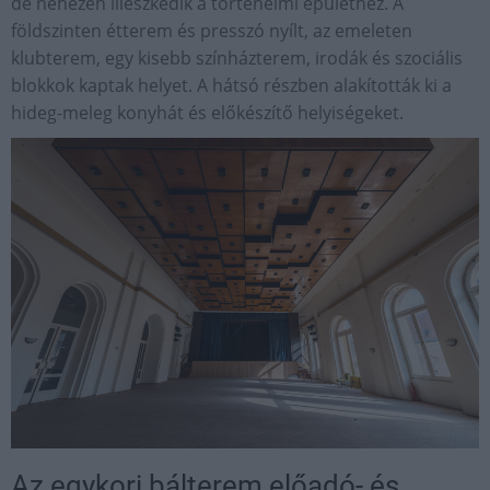
de nehezen illeszkedik a történelmi épülethez. A
földszinten étterem és presszó nyílt, az emeleten
klubterem, egy kisebb színházterem, irodák és szociális
blokkok kaptak helyet. A hátsó részben alakították ki a
hideg-meleg konyhát és előkészítő helyiségeket.
Az egykori bálterem előadó- és