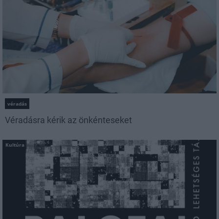
véradás
Véradásra kérik az önkénteseket
Kultúra