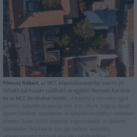
Pónusz Róbert
, az MCC képviseletvezetője szerint jól
látható párhuzam található az egykori Nemzeti Kaszinó
és az MCC törekvései között.
„A Kaszinó a reformkor egyik
szellemi, kulturális központja volt. A mi célunk, hogy az épület
egykori történeti, társadalmi- és kulturális múltjához méltatlan
jelenkori fizikai romló állapotát megszüntessük, az épületet
teljeskörűen felújítsuk és újra egy szellemi, kulturális
referenciapontot hozzunk létre Pécs belvárosában.”