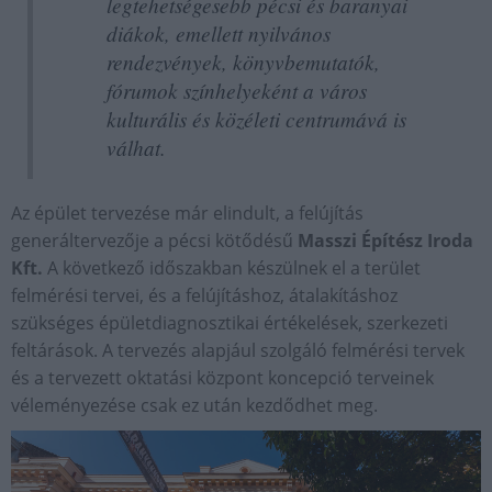
legtehetségesebb pécsi és baranyai
diákok, emellett nyilvános
rendezvények, könyvbemutatók,
fórumok színhelyeként a város
kulturális és közéleti centrumává is
válhat.
Az épület tervezése már elindult, a felújítás
generáltervezője a pécsi kötődésű
Masszi Építész Iroda
Kft.
A következő időszakban készülnek el a terület
felmérési tervei, és a felújításhoz, átalakításhoz
szükséges épületdiagnosztikai értékelések, szerkezeti
feltárások. A tervezés alapjául szolgáló felmérési tervek
és a tervezett oktatási központ koncepció terveinek
véleményezése csak ez után kezdődhet meg.