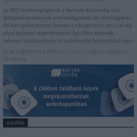
Az MCC tevékenységének a Nemzeti Kaszinóba való
áthelyezése nemcsak a tehetséggondozás minőségéhez
illő környezet teremt, hanem a hányattatott sorsú Király
utcai épületet végérvényesen újra Pécs ékkövéé,
valamint a kulturális és társadalmi élet központjává teszi.
A cikk megjelenését a Mathias Corvinus Collegium Alapítvány
támogatta.
GALÉRIA