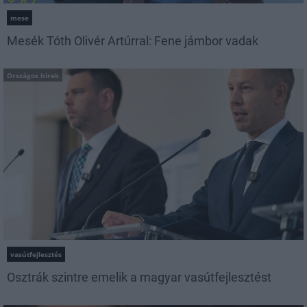
mese
Mesék Tóth Olivér Artúrral: Fene jámbor vadak
Országos hírek
vasútfejlesztés
Osztrák szintre emelik a magyar vasútfejlesztést