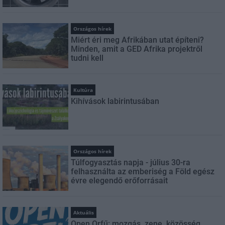
Országos hírek
Miért éri meg Afrikában utat építeni?
Minden, amit a GED Afrika projektről
tudni kell
Kultúra
Kihívások labirintusában
Országos hírek
Túlfogyasztás napja - július 30-ra
felhasználta az emberiség a Föld egész
évre elegendő erőforrásait
Aktuális
Open Orfű: mozgás, zene, közösség