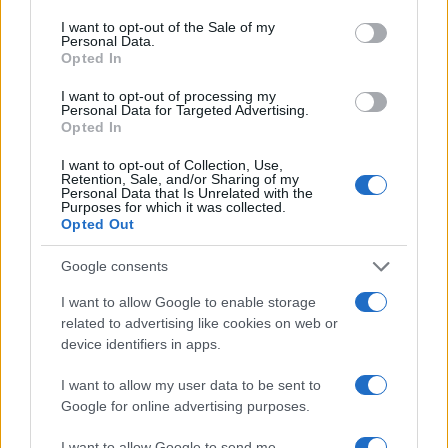
consent section.
I want to opt-out of the Sale of my
Personal Data.
E-mail cím
Opted In
I want to opt-out of processing my
Personal Data for Targeted Advertising.
Feliratkozom a hírlevélre és elfogadom az
adatvédelmi
Opted In
szabályzatot!
I want to opt-out of Collection, Use,
FELIRATKOZÁS
Retention, Sale, and/or Sharing of my
Personal Data that Is Unrelated with the
Purposes for which it was collected.
Opted Out
Aktuális
Google consents
Open Orfű: mozgás, zene, közösség
I want to allow Google to enable storage
Augusztus első hétvégéjén (augusztus 1-2.) a Pécsi-tó partja
related to advertising like cookies on web or
megtelik élettel, sporttal és élményekkel!
device identifiers in apps.
Kultúra
I want to allow my user data to be sent to
Google for online advertising purposes.
Brandnyúl mini disco
Ilyen még nem volt: most a gyerkőcök bulizhatnak a Káptalan
I want to allow Google to send me