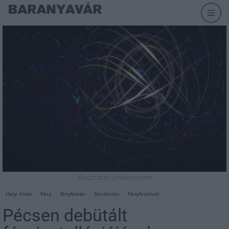
Illusztráció: pixabay.com
Helyi hírek
Pécs
fényfestés
Stockholm
Fényfesztivál
Pécsen debütált