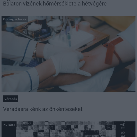
Balaton vizének hőmérséklete a hétvégére
Országos hírek
véradás
Véradásra kérik az önkénteseket
Kultúra