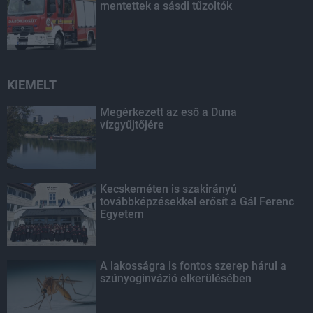
mentettek a sásdi tűzoltók
KIEMELT
Megérkezett az eső a Duna
vízgyűjtőjére
Kecskeméten is szakirányú
továbbképzésekkel erősít a Gál Ferenc
Egyetem
A lakosságra is fontos szerep hárul a
szúnyoginvázió elkerülésében