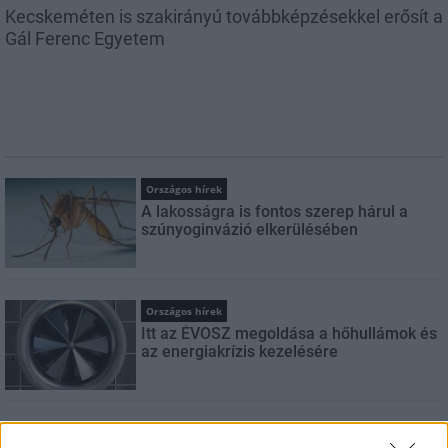
Kecskeméten is szakirányú továbbképzésekkel erősít a
Gál Ferenc Egyetem
Országos hírek
A lakosságra is fontos szerep hárul a
szúnyoginvázió elkerülésében
Országos hírek
Itt az ÉVOSZ megoldása a hőhullámok és
az energiakrízis kezelésére
Országos hírek