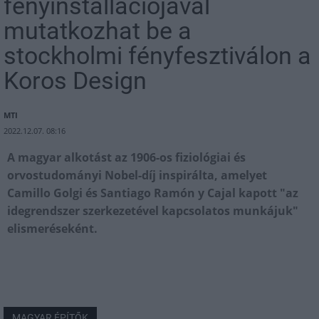
fényinstallációjával
mutatkozhat be a
stockholmi fényfesztiválon a
Koros Design
MTI
2022.12.07. 08:16
A magyar alkotást az 1906-os fiziológiai és
orvostudományi Nobel-díj inspirálta, amelyet
Camillo Golgi és Santiago Ramón y Cajal kapott "az
idegrendszer szerkezetével kapcsolatos munkájuk"
elismeréseként.
MAGYAR ÉPÍTŐK