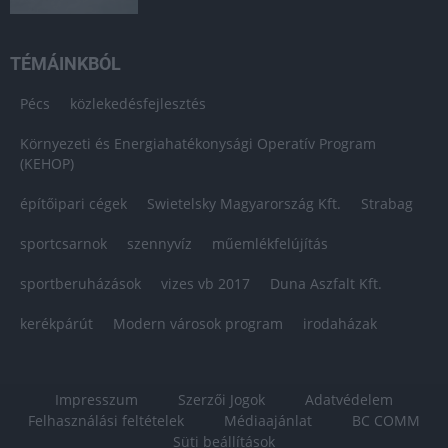
TÉMÁINKBÓL
Pécs
közlekedésfejlesztés
Környezeti és Energiahatékonysági Operatív Program
(KEHOP)
építőipari cégek
Swietelsky Magyarország Kft.
Strabag
sportcsarnok
szennyvíz
műemlékfelújítás
sportberuházások
vizes vb 2017
Duna Aszfalt Kft.
kerékpárút
Modern városok program
irodaházak
Impresszum
Szerzői Jogok
Adatvédelem
Felhasználási feltételek
Médiaajánlat
BC COMM
Süti beállítások