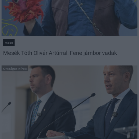
mese
Mesék Tóth Olivér Artúrral: Fene jámbor vadak
Országos hírek