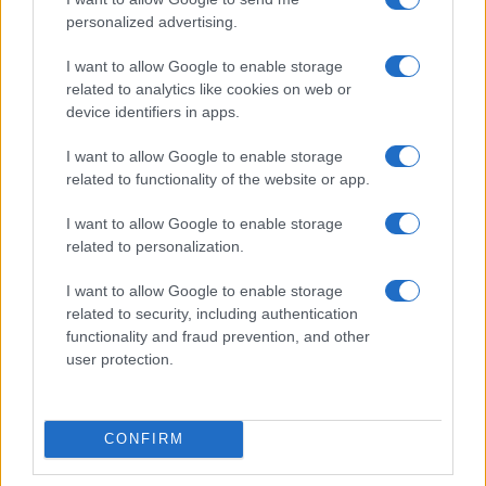
Kertben!
personalized advertising.
Helyi hírek
I want to allow Google to enable storage
Beindult az őszibarackszezon, szeptemberig élvezhetjük
related to analytics like cookies on web or
A világon évente mintegy 25 millió tonna őszibarack terem, Kína
device identifiers in apps.
- csaknem 17 millió tonnával - messze a legnagyobb termelő.
I want to allow Google to enable storage
related to functionality of the website or app.
Kultúra
Teliholdas Éjszakai Erdőfürdő
I want to allow Google to enable storage
A teliholdas erdőfürdő különleges lehetőség arra, hogy
related to personalization.
megtapasztald a természet egy másik arcát. Ahogy sötétedik, a
látásunk háttérbe húzódik, és a többi érzékszervünk egyre
I want to allow Google to enable storage
éberebbé válik. Felerősödnek a hangok, az illatok, a tapintás
related to security, including authentication
élménye.
functionality and fraud prevention, and other
user protection.
Kultúra
zínekben élt élet - Claire Vasarely életmű-kiállítása a
Múzeum Galériában
CONFIRM
Claire Vasarely, a magyar származású francia alkotóművész
életműve most először mutatkozik be önállóan