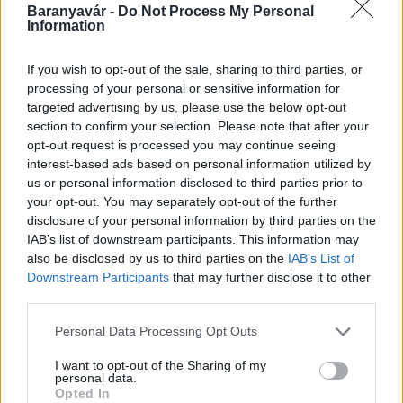
Miért éri meg Afrikában utat építeni?
Baranyavár -
Do Not Process My Personal
Minden, amit a GED Afrika projektről
Information
tudni kell
If you wish to opt-out of the sale, sharing to third parties, or
processing of your personal or sensitive information for
Kultúra
targeted advertising by us, please use the below opt-out
Kihívások labirintusában
section to confirm your selection. Please note that after your
opt-out request is processed you may continue seeing
interest-based ads based on personal information utilized by
us or personal information disclosed to third parties prior to
your opt-out. You may separately opt-out of the further
Országos hírek
disclosure of your personal information by third parties on the
Túlfogyasztás napja - július 30-ra
IAB’s list of downstream participants. This information may
felhasználta az emberiség a Föld egész
évre elegendő erőforrásait
also be disclosed by us to third parties on the
IAB’s List of
Downstream Participants
that may further disclose it to other
third parties.
Please note that this website/app uses one or more Google
Personal Data Processing Opt Outs
HÍRLEVÉL
services and may gather and store information including but
not limited to your visit or usage behaviour. You may click to
I want to opt-out of the Sharing of my
personal data.
grant or deny consent to Google and its third-party tags to
Név
Opted In
use your data for below specified purposes in below Google