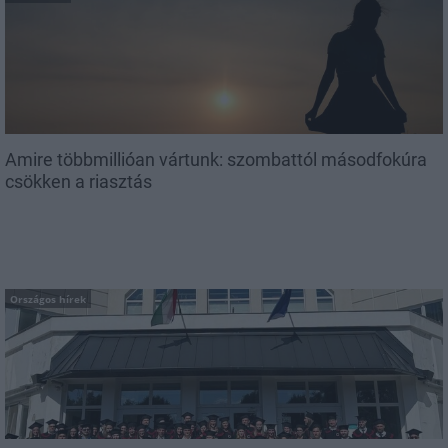
Amire többmillióan vártunk: szombattól másodfokúra
csökken a riasztás
Országos hírek