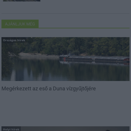
AJÁNLJUK MÉG
Országos hírek
Megérkezett az eső a Duna vízgyűjtőjére
Helyi hírek