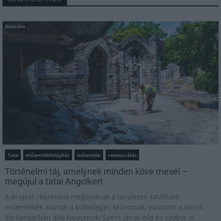
Aktuális
Tata
műemlékfelújítás
műemlék
restaurálás
Történelmi táj, amelynek minden köve mesél –
megújul a tatai Angolkert
A projekt részeként megújulnak a területen található
műemlékek, köztük a különleges Műromok, valamint a közeli
Várkanyarban álló Nepomuki Szent János híd és szobor is.