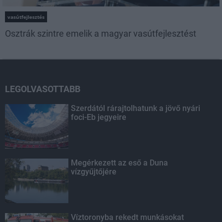
vasútfejlesztés
Osztrák szintre emelik a magyar vasútfejlesztést
LEGOLVASOTTABB
Szerdától rárajtolhatunk a jövő nyári
foci-Eb jegyeire
Megérkezett az eső a Duna
vízgyűjtőjére
Víztoronyba rekedt munkásokat