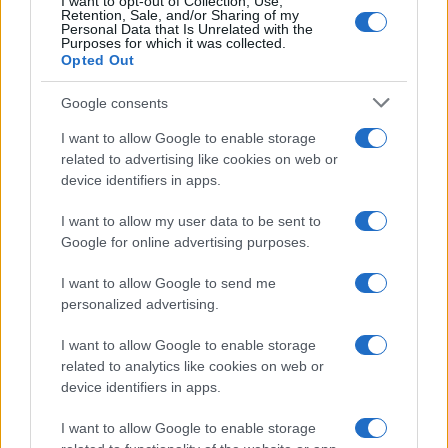
I want to opt-out of Collection, Use,
Retention, Sale, and/or Sharing of my
Personal Data that Is Unrelated with the
Purposes for which it was collected.
HÍRLEVÉL
Opted Out
Google consents
Név
I want to allow Google to enable storage
related to advertising like cookies on web or
E-mail cím
device identifiers in apps.
I want to allow my user data to be sent to
Feliratkozom a hírlevélre és elfogadom az
adatvédelmi
Google for online advertising purposes.
szabályzatot!
I want to allow Google to send me
FELIRATKOZÁS
personalized advertising.
I want to allow Google to enable storage
related to analytics like cookies on web or
Aktuális
device identifiers in apps.
Open Orfű: mozgás, zene, közösség
Augusztus első hétvégéjén (augusztus 1-2.) a Pécsi-tó partja
I want to allow Google to enable storage
megtelik élettel, sporttal és élményekkel!