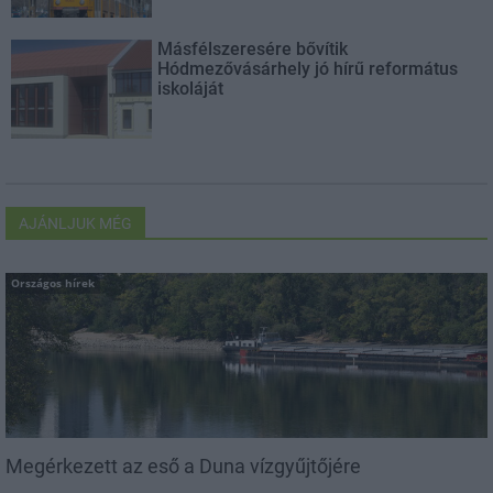
Másfélszeresére bővítik
Hódmezővásárhely jó hírű református
iskoláját
AJÁNLJUK MÉG
Országos hírek
Megérkezett az eső a Duna vízgyűjtőjére