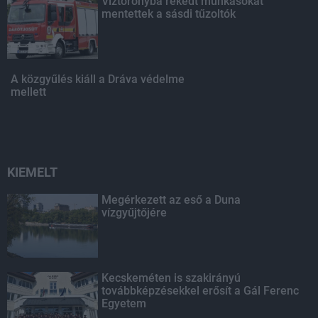
Víztoronyba rekedt munkásokat
mentettek a sásdi tűzoltók
A közgyűlés kiáll a Dráva védelme
mellett
KIEMELT
Megérkezett az eső a Duna
vízgyűjtőjére
Kecskeméten is szakirányú
továbbképzésekkel erősít a Gál Ferenc
Egyetem