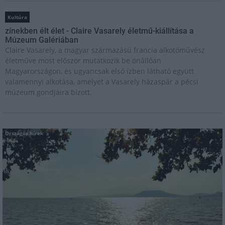
Kultúra
zínekben élt élet - Claire Vasarely életmű-kiállítása a
Múzeum Galériában
Claire Vasarely, a magyar származású francia alkotóművész
életműve most először mutatkozik be önállóan
Magyarországon, és ugyancsak első ízben látható együtt
valamennyi alkotása, amelyet a Vasarely házaspár a pécsi
múzeum gondjaira bízott.
Országos hírek