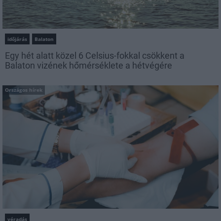
időjárás
Balaton
Egy hét alatt közel 6 Celsius-fokkal csökkent a
Balaton vizének hőmérséklete a hétvégére
Országos hírek
véradás