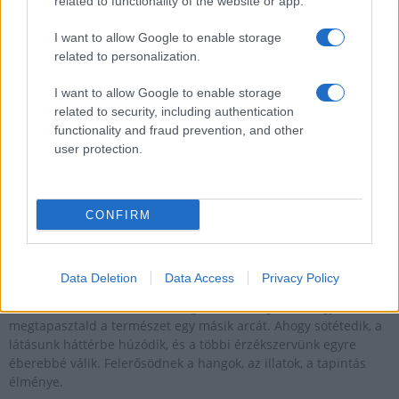
related to functionality of the website or app.
I want to allow Google to enable storage
Kultúra
related to personalization.
Brandnyúl mini disco
Ilyen még nem volt: most a gyerkőcök bulizhatnak a Káptalan
I want to allow Google to enable storage
Kertben!
related to security, including authentication
functionality and fraud prevention, and other
user protection.
Helyi hírek
Beindult az őszibarackszezon, szeptemberig élvezhetjük
A világon évente mintegy 25 millió tonna őszibarack terem, Kína
CONFIRM
- csaknem 17 millió tonnával - messze a legnagyobb termelő.
Kultúra
Data Deletion
Data Access
Privacy Policy
Teliholdas Éjszakai Erdőfürdő
A teliholdas erdőfürdő különleges lehetőség arra, hogy
megtapasztald a természet egy másik arcát. Ahogy sötétedik, a
látásunk háttérbe húzódik, és a többi érzékszervünk egyre
éberebbé válik. Felerősödnek a hangok, az illatok, a tapintás
élménye.