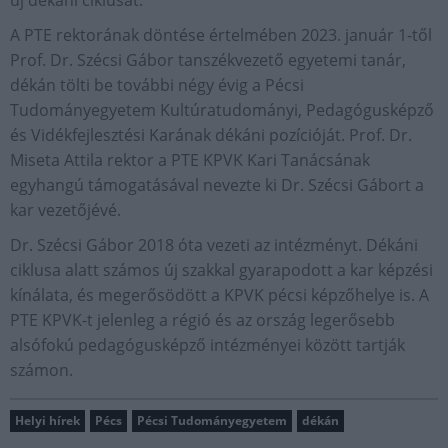
A PTE rektorának döntése értelmében 2023. január 1-től
Prof. Dr. Szécsi Gábor tanszékvezető egyetemi tanár,
dékán tölti be további négy évig a Pécsi
Tudományegyetem Kultúratudományi, Pedagógusképző
és Vidékfejlesztési Karának dékáni pozícióját. Prof. Dr.
Miseta Attila rektor a PTE KPVK Kari Tanácsának
egyhangú támogatásával nevezte ki Dr. Szécsi Gábort a
kar vezetőjévé.
Dr. Szécsi Gábor 2018 óta vezeti az intézményt. Dékáni
ciklusa alatt számos új szakkal gyarapodott a kar képzési
kínálata, és megerősödött a KPVK pécsi képzőhelye is. A
PTE KPVK-t jelenleg a régió és az ország legerősebb
alsófokú pedagógusképző intézményei között tartják
számon.
Helyi hírek
Pécs
Pécsi Tudományegyetem
dékán