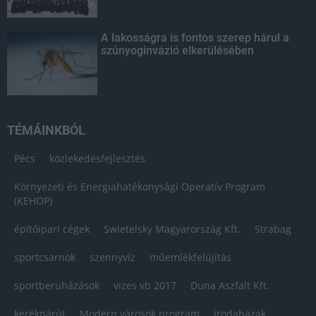
A lakosságra is fontos szerep hárul a
szúnyoginvázió elkerülésében
TÉMÁINKBÓL
Pécs
közlekedésfejlesztés
Környezeti és Energiahatékonysági Operatív Program
(KEHOP)
építőipari cégek
Swietelsky Magyarország Kft.
Strabag
sportcsarnok
szennyvíz
műemlékfelújítás
sportberuházások
vizes vb 2017
Duna Aszfalt Kft.
kerékpárút
Modern városok program
irodaházak