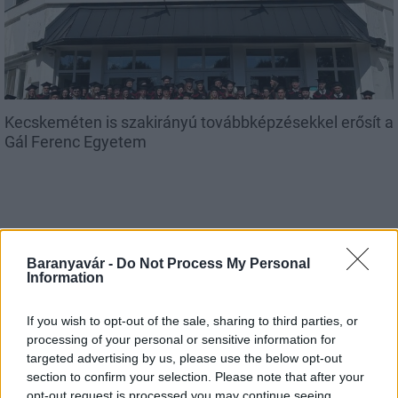
Kecskeméten is szakirányú továbbképzésekkel erősít a
Gál Ferenc Egyetem
Baranyavár -
Do Not Process My Personal
Országos hírek
Information
A lakosságra is fontos szerep hárul a
szúnyoginvázió elkerülésében
If you wish to opt-out of the sale, sharing to third parties, or
processing of your personal or sensitive information for
targeted advertising by us, please use the below opt-out
section to confirm your selection. Please note that after your
Országos hírek
opt-out request is processed you may continue seeing