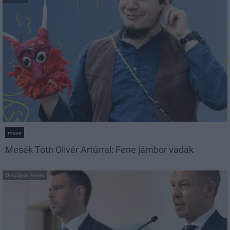
mese
Mesék Tóth Olivér Artúrral: Fene jámbor vadak
Országos hírek