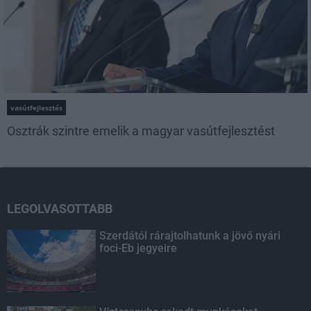
vasútfejlesztés
Osztrák szintre emelik a magyar vasútfejlesztést
LEGOLVASOTTABB
Szerdától rárajtolhatunk a jövő nyári
foci-Eb jegyeire