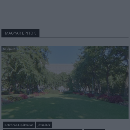
MAGYAR ÉPÍTŐK
Mi épül?
Belváros-Lipótváros
játszótér