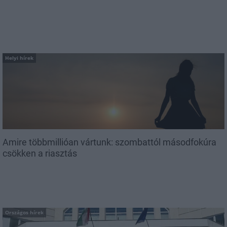
Helyi hírek
Amire többmillióan vártunk: szombattól másodfokúra
csökken a riasztás
Országos hírek