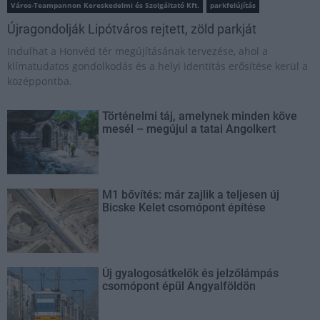
Város-Teampannon Kereskedelmi és Szolgáltató Kft.
parkfelújítás
Újragondolják Lipótváros rejtett, zöld parkját
Indulhat a Honvéd tér megújításának tervezése, ahol a
klímatudatos gondolkodás és a helyi identitás erősítése kerül a
középpontba.
Történelmi táj, amelynek minden köve
mesél – megújul a tatai Angolkert
M1 bővítés: már zajlik a teljesen új
Bicske Kelet csomópont építése
Új gyalogosátkelők és jelzőlámpás
csomópont épül Angyalföldön