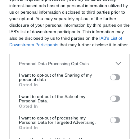
Itt az ÉVOSZ megoldása a hőhullámok és
interest-based ads based on personal information utilized by
az energiakrízis kezelésére
us or personal information disclosed to third parties prior to
your opt-out. You may separately opt-out of the further
disclosure of your personal information by third parties on the
IAB’s list of downstream participants. This information may
Országos hírek
also be disclosed by us to third parties on the
IAB’s List of
Miért éri meg Afrikában utat építeni?
Downstream Participants
that may further disclose it to other
Minden, amit a GED Afrika projektről
tudni kell
third parties.
Please note that this website/app uses one or more Google
Personal Data Processing Opt Outs
services and may gather and store information including but
Kultúra
not limited to your visit or usage behaviour. You may click to
I want to opt-out of the Sharing of my
Kihívások labirintusában
personal data.
grant or deny consent to Google and its third-party tags to
Opted In
use your data for below specified purposes in below Google
consent section.
I want to opt-out of the Sale of my
Personal Data.
Opted In
Országos hírek
Túlfogyasztás napja - július 30-ra
I want to opt-out of processing my
felhasználta az emberiség a Föld egész
Personal Data for Targeted Advertising.
évre elegendő erőforrásait
Opted In