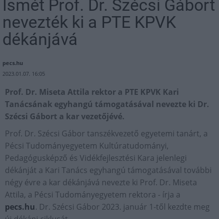
Ismét Prof. Dr. Szécsi Gábort
nevezték ki a PTE KPVK
dékánjává
pecs.hu
2023.01.07. 16:05
Prof. Dr. Miseta Attila rektor a PTE KPVK Kari
Tanácsának egyhangú támogatásával nevezte ki Dr.
Szécsi Gábort a kar vezetőjévé.
Prof. Dr. Szécsi Gábor tanszékvezető egyetemi tanárt, a
Pécsi Tudományegyetem Kultúratudományi,
Pedagógusképző és Vidékfejlesztési Kara jelenlegi
dékánját a Kari Tanács egyhangú támogatásával további
négy évre a kar dékánjává nevezte ki Prof. Dr. Miseta
Attila, a Pécsi Tudományegyetem rektora - írja a
pecs.hu
. Dr. Szécsi Gábor 2023. január 1-től kezdte meg
új dékáni ciklusát.