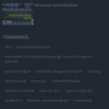
Kihívások labirintusában
TÉMÁINKBÓL
Pécs
közlekedésfejlesztés
Környezeti és Energiahatékonysági Operatív Program
(KEHOP)
építőipari cégek
Swietelsky Magyarország Kft.
Strabag
sportcsarnok
szennyvíz
műemlékfelújítás
sportberuházások
vizes vb 2017
Duna Aszfalt Kft.
kerékpárút
Modern városok program
irodaházak