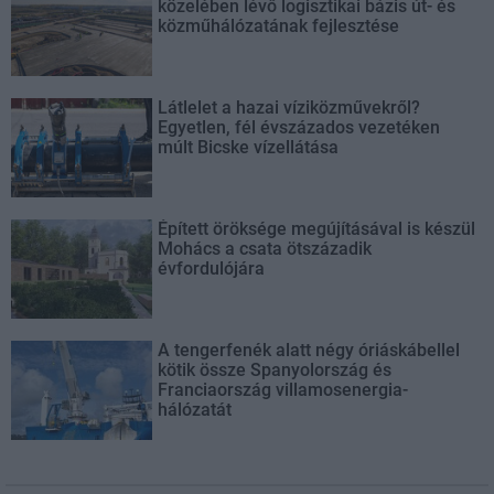
közelében lévő logisztikai bázis út- és
közműhálózatának fejlesztése
Látlelet a hazai víziközművekről?
Egyetlen, fél évszázados vezetéken
múlt Bicske vízellátása
Épített öröksége megújításával is készül
Mohács a csata ötszázadik
évfordulójára
A tengerfenék alatt négy óriáskábellel
kötik össze Spanyolország és
Franciaország villamosenergia-
hálózatát