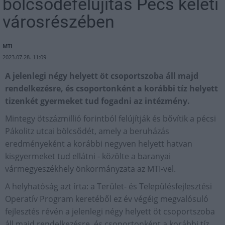
bölcsődefelújítás Pécs keleti
városrészében
MTI
2023.07.28. 11:09
A jelenlegi négy helyett öt csoportszoba áll majd
rendelkezésre, és csoportonként a korábbi tíz helyett
tizenkét gyermeket tud fogadni az intézmény.
Mintegy ötszázmillió forintból felújítják és bővítik a pécsi
Pákolitz utcai bölcsődét, amely a beruházás
eredményeként a korábbi negyven helyett hatvan
kisgyermeket tud ellátni - közölte a baranyai
vármegyeszékhely önkormányzata az MTI-vel.
A helyhatóság azt írta: a Terület- és Településfejlesztési
Operatív Program keretéből ez év végéig megvalósuló
fejlesztés révén a jelenlegi négy helyett öt csoportszoba
áll majd rendelkezésre, és csoportonként a korábbi tíz