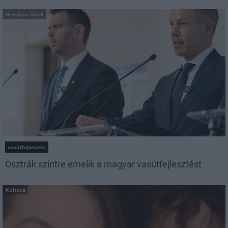
Országos hírek
vasútfejlesztés
Osztrák szintre emelik a magyar vasútfejlesztést
Kultúra