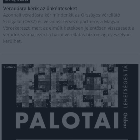
Országos hírek
Véradásra kérik az önkénteseket
Azonnali véradásra kér mindenkit az Országos Vérellátó
Szolgálat (OVSZ) és véradásszervező partnere, a Magyar
Vöröskereszt, mert az elmúlt hetekben jelentősen visszaesett a
véradók száma, ezért a hazai vérellátás biztonsága veszélybe
kerülhet.
Kultúra