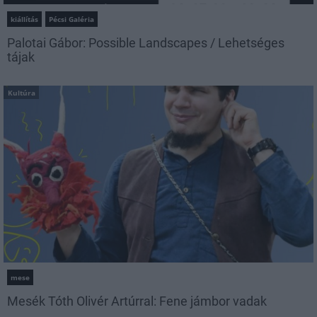
kiállítás
Pécsi Galéria
Palotai Gábor: Possible Landscapes / Lehetséges
tájak
Kultúra
mese
Mesék Tóth Olivér Artúrral: Fene jámbor vadak