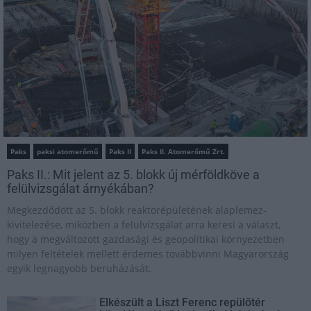
Paks
paksi atomerőmű
Paks II
Paks II. Atomerőmű Zrt.
Paks II.: Mit jelent az 5. blokk új mérföldköve a
felülvizsgálat árnyékában?
Megkezdődött az 5. blokk reaktorépületének alaplemez-
kivitelezése, miközben a felülvizsgálat arra keresi a választ,
hogy a megváltozott gazdasági és geopolitikai környezetben
milyen feltételek mellett érdemes továbbvinni Magyarország
egyik legnagyobb beruházását.
Elkészült a Liszt Ferenc repülőtér