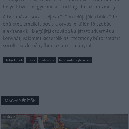
helyett tizenkét gyermeket tud fogadni az intézmény.
A beruházás során teljes körűen felújítják a bölcsőde
épületét, emellett bővítik, orvosi elkülönítő szobát
alakítanak ki. Megújítják továbbá a játszóudvart és a
konyhát, valamint kicserélik az intézmény bútorzatát is -
sorolta közleményében az önkormányzat.
Helyi hírek
Pécs
bölcsőde
bölcsődefejlesztés
MAGYAR ÉPÍTŐK
Mi épül?