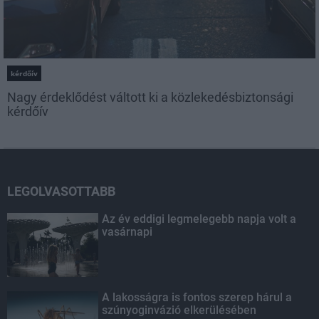
kérdőív
Nagy érdeklődést váltott ki a közlekedésbiztonsági
kérdőív
LEGOLVASOTTABB
Az év eddigi legmelegebb napja volt a
vasárnapi
A lakosságra is fontos szerep hárul a
szúnyoginvázió elkerülésében