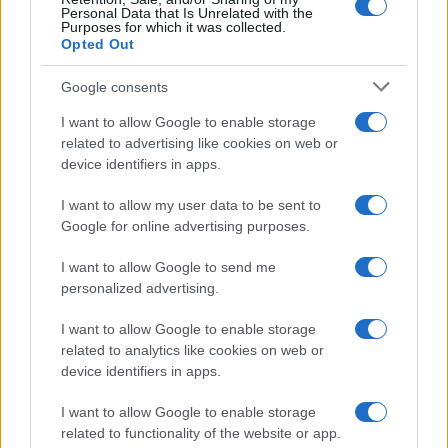
Personal Data that Is Unrelated with the
Purposes for which it was collected.
Opted Out
Feliratkozom a hírlevélre és elfogadom az
adatvédelmi
szabályzatot!
Google consents
I want to allow Google to enable storage
FELIRATKOZÁS
related to advertising like cookies on web or
device identifiers in apps.
Helyi hírek
I want to allow my user data to be sent to
Google for online advertising purposes.
Beindult az őszibarackszezon, szeptemberig élvezhetjük
A világon évente mintegy 25 millió tonna őszibarack terem, Kína
I want to allow Google to send me
- csaknem 17 millió tonnával - messze a legnagyobb termelő.
personalized advertising.
Kultúra
I want to allow Google to enable storage
related to analytics like cookies on web or
Teliholdas Éjszakai Erdőfürdő
device identifiers in apps.
A teliholdas erdőfürdő különleges lehetőség arra, hogy
megtapasztald a természet egy másik arcát. Ahogy sötétedik, a
I want to allow Google to enable storage
látásunk háttérbe húzódik, és a többi érzékszervünk egyre
related to functionality of the website or app.
éberebbé válik. Felerősödnek a hangok, az illatok, a tapintás