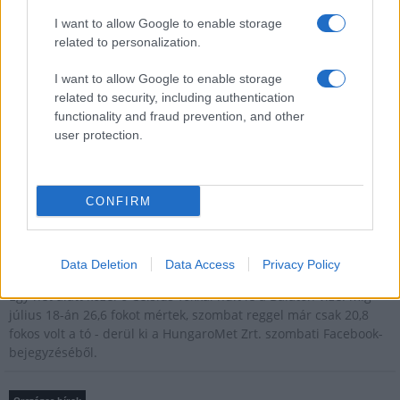
élménye.
I want to allow Google to enable storage
related to personalization.
Kultúra
I want to allow Google to enable storage
zínekben élt élet - Claire Vasarely életmű-kiállítása a
Múzeum Galériában
related to security, including authentication
Claire Vasarely, a magyar származású francia alkotóművész
functionality and fraud prevention, and other
életműve most először mutatkozik be önállóan
user protection.
Magyarországon, és ugyancsak első ízben látható együtt
valamennyi alkotása, amelyet a Vasarely házaspár a pécsi
múzeum gondjaira bízott.
CONFIRM
Országos hírek
Egy hét alatt közel 6 Celsius-fokkal csökkent a Balaton
Data Deletion
Data Access
Privacy Policy
vizének hőmérséklete a hétvégére
Egy hét alatt közel 6 Celsius-fokkal hűlt le a Balaton vize: míg
július 18-án 26,6 fokot mértek, szombat reggel már csak 20,8
fokos volt a tó - derül ki a HungaroMet Zrt. szombati Facebook-
bejegyzéséből.