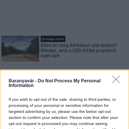
Országos hírek
Miért éri meg Afrikában utat építeni?
Minden, amit a GED Afrika projektről
tudni kell
Kultúra
Kihívások labirintusában
Baranyavár -
Do Not Process My Personal
Information
If you wish to opt-out of the sale, sharing to third parties, or
processing of your personal or sensitive information for
Országos hírek
targeted advertising by us, please use the below opt-out
Túlfogyasztás napja - július 30-ra
section to confirm your selection. Please note that after your
felhasználta az emberiség a Föld egész
opt-out request is processed you may continue seeing
évre elegendő erőforrásait