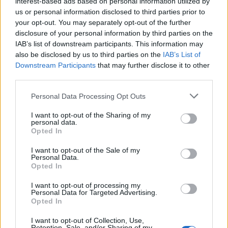
interest-based ads based on personal information utilized by
us or personal information disclosed to third parties prior to
your opt-out. You may separately opt-out of the further
Aktuális
disclosure of your personal information by third parties on the
Open Orfű: mozgás, zene, közösség
IAB’s list of downstream participants. This information may
also be disclosed by us to third parties on the
IAB’s List of
Downstream Participants
that may further disclose it to other
third parties.
Kultúra
Please note that this website/app uses one or more Google
Personal Data Processing Opt Outs
Brandnyúl mini disco
services and may gather and store information including but
not limited to your visit or usage behaviour. You may click to
I want to opt-out of the Sharing of my
personal data.
grant or deny consent to Google and its third-party tags to
Opted In
use your data for below specified purposes in below Google
consent section.
I want to opt-out of the Sale of my
Personal Data.
HÍRLEVÉL
Opted In
I want to opt-out of processing my
Név
Personal Data for Targeted Advertising.
Opted In
I want to opt-out of Collection, Use,
E-mail cím
Retention, Sale, and/or Sharing of my