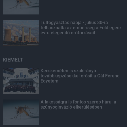
Túlfogyasztás napja - július 30-ra
felhasználta az emberiség a Föld egész
évre elegendő erőforrásait
KIEMELT
Kecskeméten is szakirányú
továbbképzésekkel erősít a Gál Ferenc
Egyetem
A lakosságra is fontos szerep hárul a
szúnyoginvázió elkerülésében