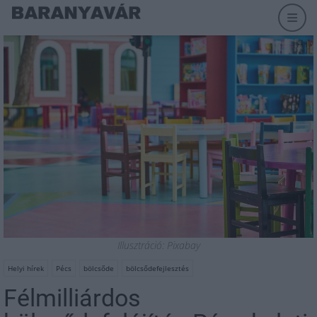
Illusztráció: Pixabay
Helyi hírek
Pécs
bölcsőde
bölcsődefejlesztés
Félmilliárdos