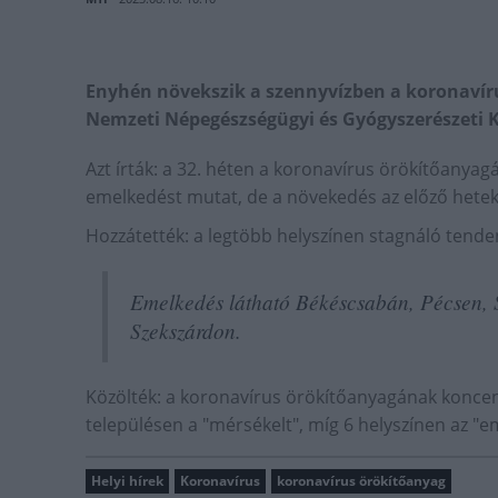
Enyhén növekszik a szennyvízben a koronavíru
Nemzeti Népegészségügyi és Gyógyszerészeti 
Azt írták: a 32. héten a koronavírus örökítőanya
emelkedést mutat, de a növekedés az előző hete
Hozzátették: a legtöbb helyszínen stagnáló tende
Emelkedés látható Békéscsabán, Pécsen, 
Szekszárdon.
Közölték: a koronavírus örökítőanyagának koncen
településen a "mérsékelt", míg 6 helyszínen az "
Helyi hírek
Koronavírus
koronavírus örökítőanyag