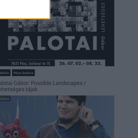
állítás
Pécsi Galéria
alotai Gábor: Possible Landscapes /
ehetséges tájak
ultúra