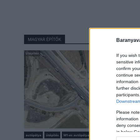
MAGYAR ÉPÍTŐK
Baranyavá
Útépítés
If you wish 
sensitive in
confirm you
continue se
information 
further disc
participants
Downstream 
Please note
information 
deny consent
in below Go
autópálya
útépítés
M1-es autópálya
Bicske