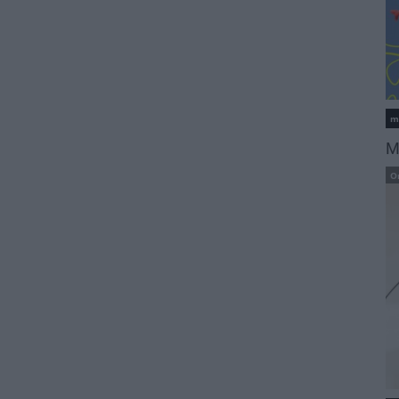
m
M
O