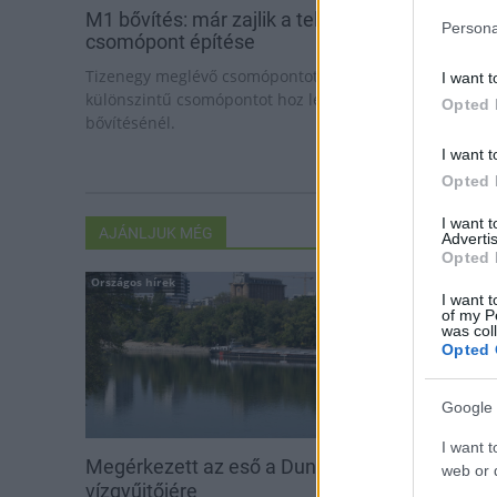
M1 bővítés: már zajlik a teljesen új Bicske Kele
Persona
csomópont építése
Tizenegy meglévő csomópontot korszerűsít és négy új,
I want t
különszintű csomópontot hoz létre az MKIF az M1-es
Opted 
bővítésénél.
I want t
Opted 
I want 
AJÁNLJUK MÉG
Advertis
Opted 
Országos hírek
Helyi hírek
I want t
of my P
was col
Opted 
Google 
I want t
Megérkezett az eső a Duna
Amire többmill
web or d
vízgyűjtőjére
szombattól m