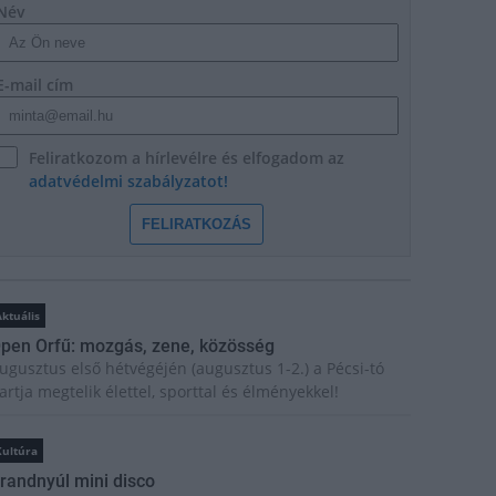
Név
E-mail cím
Feliratkozom a hírlevélre és elfogadom az
adatvédelmi szabályzatot!
FELIRATKOZÁS
ktuális
pen Orfű: mozgás, zene, közösség
ugusztus első hétvégéjén (augusztus 1-2.) a Pécsi-tó
artja megtelik élettel, sporttal és élményekkel!
Kultúra
randnyúl mini disco