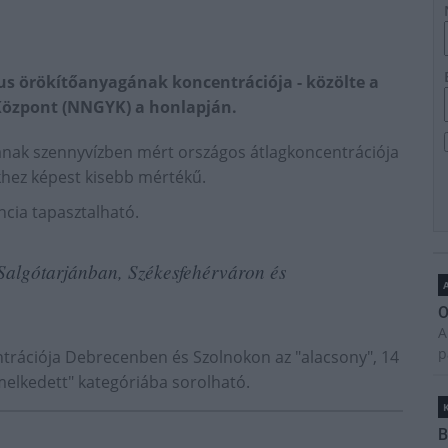
s örökítőanyagának koncentrációja - közölte a
Központ (NNGYK) a honlapján.
gának szennyvízben mért országos átlagkoncentrációja
khez képest kisebb mértékű.
ncia tapasztalható.
Salgótarjánban, Székesfehérváron és
A
O
A
p
trációja Debrecenben és Szolnokon az "alacsony", 14
emelkedett" kategóriába sorolható.
B