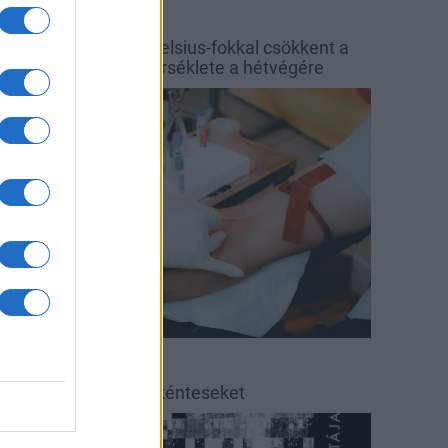
őjárás
Balaton
y hét alatt közel 6 Celsius-fokkal csökkent a
alaton vizének hőmérséklete a hétvégére
rszágos hírek
éradás
éradásra kérik az önkénteseket
ultúra