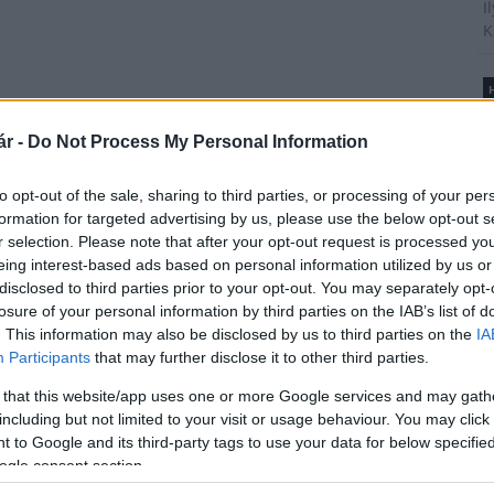
I
K
H
B
é
r -
Do Not Process My Personal Information
A
t
Új gyalogosátkelők és jelzőlámpás
to opt-out of the sale, sharing to third parties, or processing of your per
csomópont épül Angyalföldön
l
formation for targeted advertising by us, please use the below opt-out s
r selection. Please note that after your opt-out request is processed y
eing interest-based ads based on personal information utilized by us or
disclosed to third parties prior to your opt-out. You may separately opt-
T
Másfélszeresére bővítik
losure of your personal information by third parties on the IAB’s list of
A
Hódmezővásárhely jó hírű
. This information may also be disclosed by us to third parties on the
IA
m
református iskoláját
Participants
that may further disclose it to other third parties.
s
é
 that this website/app uses one or more Google services and may gath
h
including but not limited to your visit or usage behaviour. You may click 
Látványos építési szakasz indult
 to Google and its third-party tags to use your data for below specifi
be a Flórián téri felüljárón
ogle consent section.