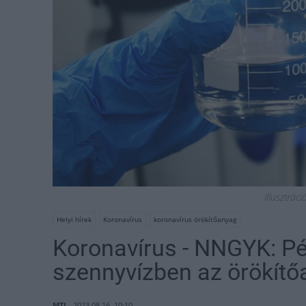
Illusztrác
Helyi hírek
Koronavírus
koronavírus örökítőanyag
Koronavírus - NNGYK: Pé
szennyvízben az örökítő
MTI
2023.08.16. 10:10