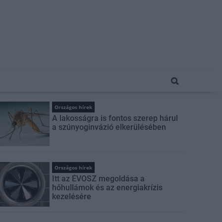
Országos hírek
A lakosságra is fontos szerep hárul
a szúnyoginvázió elkerülésében
Országos hírek
Itt az ÉVOSZ megoldása a
hőhullámok és az energiakrízis
kezelésére