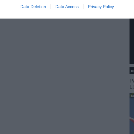
Data Deletion
Data Access
Privacy Policy
ki
P
L
K