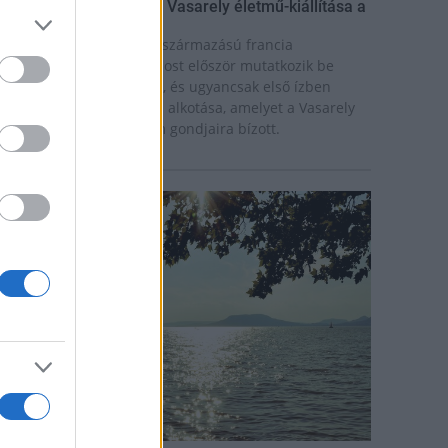
ínekben élt élet - Claire Vasarely életmű-kiállítása a
úzeum Galériában
laire Vasarely, a magyar származású francia
lkotóművész életműve most először mutatkozik be
nállóan Magyarországon, és ugyancsak első ízben
átható együtt valamennyi alkotása, amelyet a Vasarely
ázaspár a pécsi múzeum gondjaira bízott.
rszágos hírek