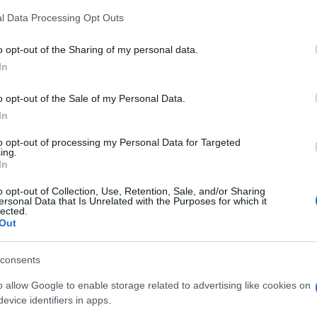
z
t
M
l Data Processing Opt Outs
C
Paks II.: Mit jelent az 5. blokk új
a
mérföldköve a felülvizsgálat
o opt-out of the Sharing of my personal data.
ö
árnyékában?
In
l
h
o opt-out of the Sale of my Personal Data.
In
to opt-out of processing my Personal Data for Targeted
O
ing.
In
Országos hírek
o opt-out of Collection, Use, Retention, Sale, and/or Sharing
ersonal Data that Is Unrelated with the Purposes for which it
lected.
Out
consents
o allow Google to enable storage related to advertising like cookies on
ióan vártunk:
Kecskeméten is szakirányú
evice identifiers in apps.
ásodfokúra
továbbképzésekkel erősít a Gál