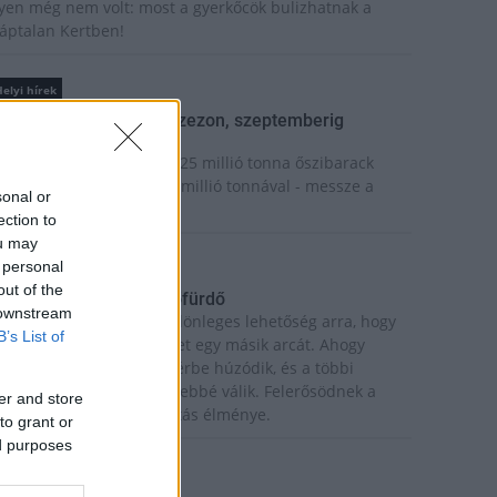
lyen még nem volt: most a gyerkőcök bulizhatnak a
áptalan Kertben!
elyi hírek
eindult az őszibarackszezon, szeptemberig
lvezhetjük
 világon évente mintegy 25 millió tonna őszibarack
erem, Kína - csaknem 17 millió tonnával - messze a
sonal or
egnagyobb termelő.
ection to
ou may
 personal
Kultúra
out of the
eliholdas Éjszakai Erdőfürdő
 downstream
 teliholdas erdőfürdő különleges lehetőség arra, hogy
B’s List of
egtapasztald a természet egy másik arcát. Ahogy
ötétedik, a látásunk háttérbe húzódik, és a többi
rzékszervünk egyre éberebbé válik. Felerősödnek a
er and store
angok, az illatok, a tapintás élménye.
to grant or
ed purposes
Kultúra