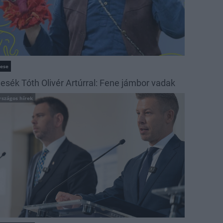
ese
esék Tóth Olivér Artúrral: Fene jámbor vadak
rszágos hírek