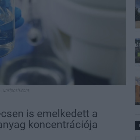
ió, unslpash.com
csen is emelkedett a
anyag koncentrációja