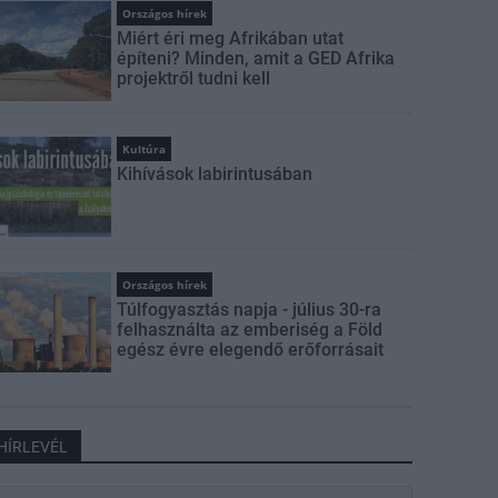
Országos hírek
Miért éri meg Afrikában utat
építeni? Minden, amit a GED Afrika
projektről tudni kell
Kultúra
Kihívások labirintusában
Országos hírek
Túlfogyasztás napja - július 30-ra
felhasználta az emberiség a Föld
egész évre elegendő erőforrásait
HÍRLEVÉL