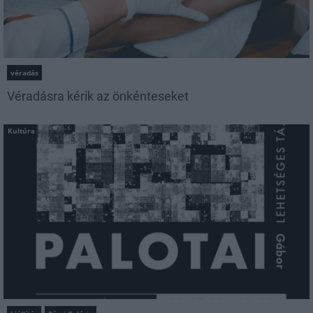
véradás
Véradásra kérik az önkénteseket
Kultúra