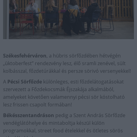
Székesfehérváron
, a hübris sörfőzdében hétvégén
„üktoberfest” rendezvény lesz, élő sramli zenével, sült
kolbásszal, főzdetúrákkal és persze sörivó versenyekkel!
A
Pécsi Sörfőzde
különleges, esti főzdelátogatásokat
szervezett a Főzdekocsmák Éjszakája alkalmából,
amelyeket követően valamennyi pécsi sör kóstolható
lesz frissen csapolt formában!
Békésszentandráson
pedig a Szent András Sörfőzde
vendéglátóhelye és mintaboltja készül külön
programokkal, street food ételekkel és ötletes sörös