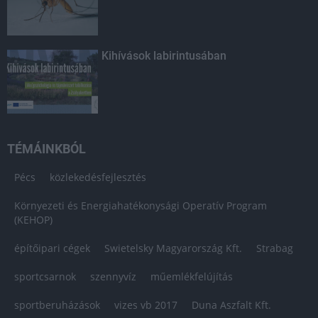
Kihívások labirintusában
TÉMÁINKBÓL
Pécs
közlekedésfejlesztés
Környezeti és Energiahatékonysági Operatív Program
(KEHOP)
építőipari cégek
Swietelsky Magyarország Kft.
Strabag
sportcsarnok
szennyvíz
műemlékfelújítás
sportberuházások
vizes vb 2017
Duna Aszfalt Kft.