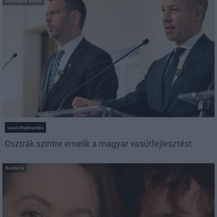
Országos hírek
vasútfejlesztés
Osztrák szintre emelik a magyar vasútfejlesztést
Kultúra