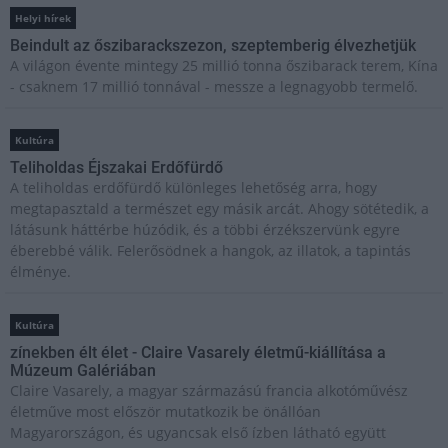
Helyi hírek
Beindult az őszibarackszezon, szeptemberig élvezhetjük
A világon évente mintegy 25 millió tonna őszibarack terem, Kína
- csaknem 17 millió tonnával - messze a legnagyobb termelő.
Kultúra
Teliholdas Éjszakai Erdőfürdő
A teliholdas erdőfürdő különleges lehetőség arra, hogy
megtapasztald a természet egy másik arcát. Ahogy sötétedik, a
látásunk háttérbe húzódik, és a többi érzékszervünk egyre
éberebbé válik. Felerősödnek a hangok, az illatok, a tapintás
élménye.
Kultúra
zínekben élt élet - Claire Vasarely életmű-kiállítása a
Múzeum Galériában
Claire Vasarely, a magyar származású francia alkotóművész
életműve most először mutatkozik be önállóan
Magyarországon, és ugyancsak első ízben látható együtt