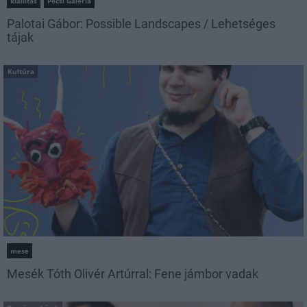
kiállítás
Pécsi Galéria
Palotai Gábor: Possible Landscapes / Lehetséges
tájak
Kultúra
mese
Mesék Tóth Olivér Artúrral: Fene jámbor vadak