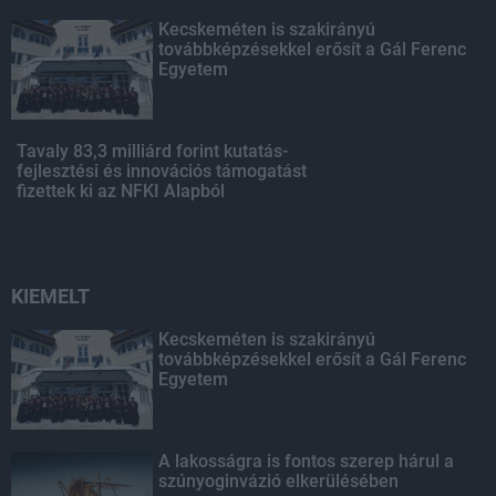
Kecskeméten is szakirányú
továbbképzésekkel erősít a Gál Ferenc
Egyetem
Tavaly 83,3 milliárd forint kutatás-
fejlesztési és innovációs támogatást
fizettek ki az NFKI Alapból
KIEMELT
Kecskeméten is szakirányú
továbbképzésekkel erősít a Gál Ferenc
Egyetem
A lakosságra is fontos szerep hárul a
szúnyoginvázió elkerülésében