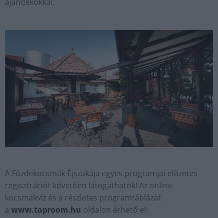
ajándékokkal.
A Főzdekocsmák Éjszakája egyes programjai előzetes
regisztrációt követően látogathatók! Az online
kocsmakvíz és a részletes programtáblázat
a
www.taproom.hu
oldalon érhető el!