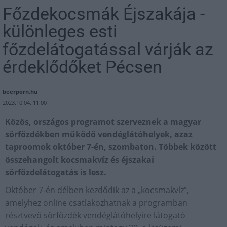
Főzdekocsmák Éjszakája -
különleges esti
főzdelátogatással várják az
érdeklődőket Pécsen
beerporn.hu
2023.10.04. 11:00
Közös, országos programot szerveznek a magyar
sörfőzdékben működő vendéglátóhelyek, azaz
taproomok október 7-én, szombaton. Többek között
összehangolt kocsmakvíz és éjszakai
sörfőzdelátogatás is lesz.
Október 7-én délben kezdődik az a „kocsmakvíz”,
amelyhez online csatlakozhatnak a programban
résztvevő sörfőzdék vendéglátóhelyire látogató