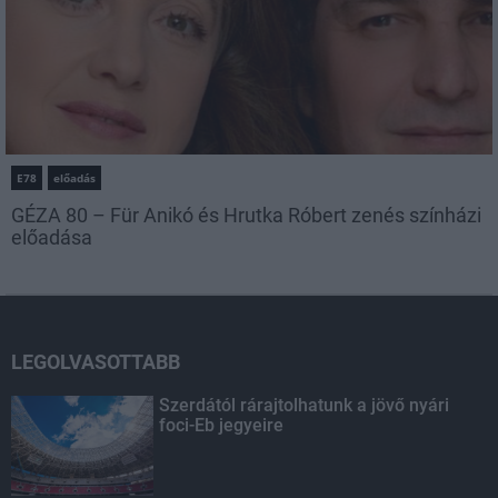
E78
előadás
GÉZA 80 – Für Anikó és Hrutka Róbert zenés színházi
előadása
LEGOLVASOTTABB
Szerdától rárajtolhatunk a jövő nyári
foci-Eb jegyeire