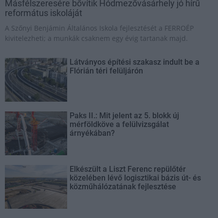
Másfélszeresére bővítik Hódmezővásárhely jó hírű
református iskoláját
A Szőnyi Benjámin Általános Iskola fejlesztését a FERROÉP
kivitelezheti; a munkák csaknem egy évig tartanak majd.
Látványos építési szakasz indult be a
Flórián téri felüljárón
Paks II.: Mit jelent az 5. blokk új
mérföldköve a felülvizsgálat
árnyékában?
Elkészült a Liszt Ferenc repülőtér
közelében lévő logisztikai bázis út- és
közműhálózatának fejlesztése