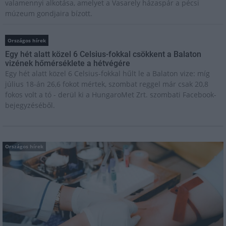
valamennyi alkotása, amelyet a Vasarely házaspár a pécsi
múzeum gondjaira bízott.
Országos hírek
Egy hét alatt közel 6 Celsius-fokkal csökkent a Balaton
vizének hőmérséklete a hétvégére
Egy hét alatt közel 6 Celsius-fokkal hűlt le a Balaton vize: míg
július 18-án 26,6 fokot mértek, szombat reggel már csak 20,8
fokos volt a tó - derül ki a HungaroMet Zrt. szombati Facebook-
bejegyzéséből.
Országos hírek