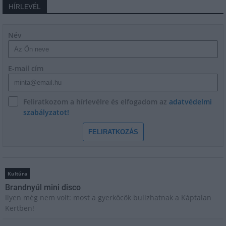
HÍRLEVÉL
Név
E-mail cím
Feliratkozom a hírlevélre és elfogadom az
adatvédelmi
szabályzatot!
FELIRATKOZÁS
Kultúra
Brandnyúl mini disco
Ilyen még nem volt: most a gyerkőcök bulizhatnak a Káptalan
Kertben!