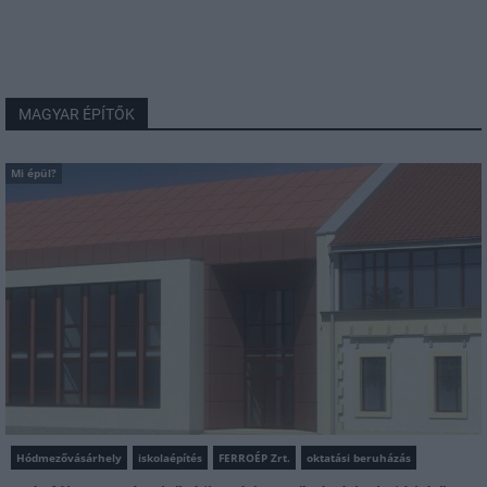
MAGYAR ÉPÍTŐK
Mi épül?
Hódmezővásárhely
iskolaépítés
FERROÉP Zrt.
oktatási beruházás