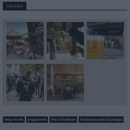
GALÉRIA
Helyi hírek
programok
Pécsi Sörfőzde
Főzdekocsmák Éjszakája