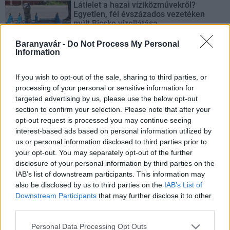
Látlelet a hazai víziközművekről?
Egyetlen, fél évszázados vezetéken
múlt Bicske vízellátása
Baranyavár -
Do Not Process My Personal
Information
If you wish to opt-out of the sale, sharing to third parties, or
AJÁNLJUK MÉG
processing of your personal or sensitive information for
targeted advertising by us, please use the below opt-out
section to confirm your selection. Please note that after your
Helyi hírek
opt-out request is processed you may continue seeing
interest-based ads based on personal information utilized by
us or personal information disclosed to third parties prior to
your opt-out. You may separately opt-out of the further
disclosure of your personal information by third parties on the
IAB’s list of downstream participants. This information may
also be disclosed by us to third parties on the
IAB’s List of
Downstream Participants
that may further disclose it to other
Amire többmillióan vártunk: szombattól másodfokúra
third parties.
csökken a riasztás
Please note that this website/app uses one or more Google
Personal Data Processing Opt Outs