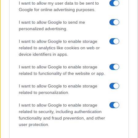
I want to allow my user data to be sent to
Google for online advertising purposes.
I want to allow Google to send me
personalized advertising.
A lakosságra is fontos szerep hárul a szúnyoginvázió
elkerülésében
I want to allow Google to enable storage
related to analytics like cookies on web or
device identifiers in apps.
I want to allow Google to enable storage
related to functionality of the website or app.
Országos hírek
I want to allow Google to enable storage
Itt az ÉVOSZ megoldása a hőhullámok és
related to personalization.
az energiakrízis kezelésére
I want to allow Google to enable storage
related to security, including authentication
functionality and fraud prevention, and other
Országos hírek
user protection.
Miért éri meg Afrikában utat építeni?
Minden, amit a GED Afrika projektről