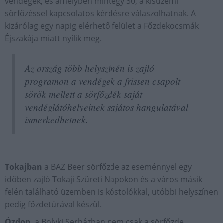
vendégek, és amelyben mintegy 30, a kisüzemi
sörfőzéssel kapcsolatos kérdésre válaszolhatnak. A
kizárólag egy napig elérhető felület a Főzdekocsmák
Éjszakája miatt nyílik meg.
Az ország több helyszínén is zajló
programon a vendégek a frissen csapolt
sörök mellett a sörfőzdék saját
vendéglátóhelyeinek sajátos hangulatával
ismerkedhetnek.
Tokajban
a BAZ Beer sörfőzde az eseménnyel egy
időben zajló Tokaji Szüreti Napokon és a város másik
felén található üzemben is kóstolókkal, utóbbi helyszínen
pedig főzdetúrával készül.
Ózdon
, a Bolyki Serházban nem csak a sörfőzde