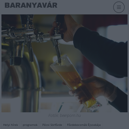
Fotók: beerporn.hu
Helyi hírek
programok
Pécsi Sörfőzde
Főzdekocsmák Éjszakája