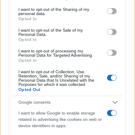
services and may gather and store information including but
not limited to your visit or usage behaviour. You may click to
I want to opt-out of the Sharing of my
personal data.
grant or deny consent to Google and its third-party tags to
Opted In
use your data for below specified purposes in below Google
Országos hírek
consent section.
I want to opt-out of the Sale of my
Personal Data.
Opted In
I want to opt-out of processing my
Personal Data for Targeted Advertising.
Opted In
I want to opt-out of Collection, Use,
Kecskeméten is szakirányú továbbképzésekkel erősít a
Retention, Sale, and/or Sharing of my
Gál Ferenc Egyetem
Personal Data that Is Unrelated with the
Purposes for which it was collected.
Opted Out
Google consents
I want to allow Google to enable storage
Országos hírek
related to advertising like cookies on web or
device identifiers in apps.