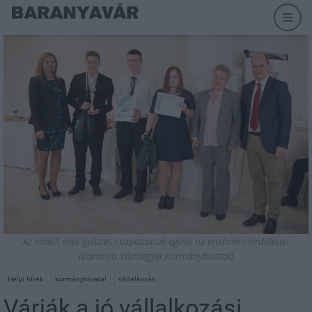
Az elmúlt évek győztes csapatainak egyike az eredményhirdetésen
(Baranya Vármegyei Kormányhivatal)
Helyi hírek
kormányhivatal
vállalkozás
Várják a jó vállalkozási