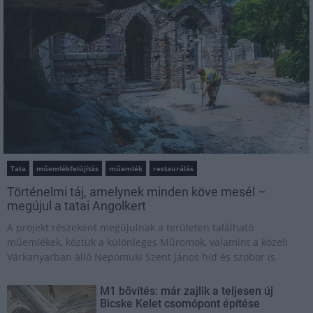
Tata
műemlékfelújítás
műemlék
restaurálás
Történelmi táj, amelynek minden köve mesél –
megújul a tatai Angolkert
A projekt részeként megújulnak a területen található
műemlékek, köztük a különleges Műromok, valamint a közeli
Várkanyarban álló Nepomuki Szent János híd és szobor is.
M1 bővítés: már zajlik a teljesen új
Bicske Kelet csomópont építése