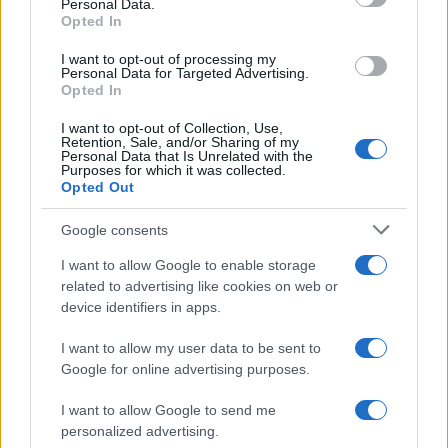
Personal Data.
Opted In
Kultúra
Kihívások labirintusában
I want to opt-out of processing my
Personal Data for Targeted Advertising.
Opted In
I want to opt-out of Collection, Use,
Retention, Sale, and/or Sharing of my
Personal Data that Is Unrelated with the
Országos hírek
Purposes for which it was collected.
Túlfogyasztás napja - július 30-ra
Opted Out
felhasználta az emberiség a Föld egész
évre elegendő erőforrásait
Google consents
I want to allow Google to enable storage
related to advertising like cookies on web or
HÍRLEVÉL
device identifiers in apps.
I want to allow my user data to be sent to
Név
Google for online advertising purposes.
I want to allow Google to send me
E-mail cím
personalized advertising.