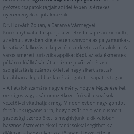
győztes csapatok tagjait az idei évben is értékes
nyereményekkel jutalmazzák.
Dr. Horváth Zoltán, a Baranya Vármegyei
Kormányhivatal főispánja a vetélkedő kapcsán kiemelte,
az elmúlt években kifejezetten színvonalas pályamunkák,
kreatív vállalkozási elképzelések érkeztek a fiataloktól. A
városismereti turisztika applikációtól, az adalékmentes
pékáru előállításán át a házhoz jövő szépészeti
szolgáltatásig számos ötlettel nagy sikert arattak
korábban a legjobbak közé válogatott csapatok tagjai.
– A fiatalok számára nagy élmény, hogy elképzeléseiket
országos vagy akár nemzetközi hírű vállalkozások
vezetőivel vitathatják meg. Minden évben nagy gondot
fordítunk ugyanis arra, hogy a zsűribe olyan elismert
gazdasági szereplőket is meghívjunk, akik valóban
hasznos észrevételekkel, tanácsokkal segíthetik a
diákokat – hangsúlyozta a főispán. Hozzátette, a