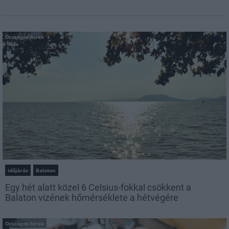
Országos hírek
időjárás
Balaton
Egy hét alatt közel 6 Celsius-fokkal csökkent a
Balaton vizének hőmérséklete a hétvégére
Országos hírek