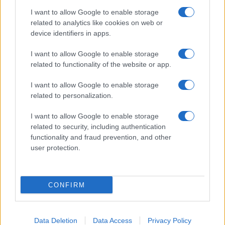
I want to allow Google to enable storage
Feliratkozom a hírlevélre és elfogadom az
adatvédelmi
related to analytics like cookies on web or
szabályzatot!
device identifiers in apps.
FELIRATKOZÁS
I want to allow Google to enable storage
related to functionality of the website or app.
I want to allow Google to enable storage
Aktuális
related to personalization.
Open Orfű: mozgás, zene, közösség
Augusztus első hétvégéjén (augusztus 1-2.) a Pécsi-tó partja
I want to allow Google to enable storage
megtelik élettel, sporttal és élményekkel!
related to security, including authentication
functionality and fraud prevention, and other
user protection.
Kultúra
Brandnyúl mini disco
Ilyen még nem volt: most a gyerkőcök bulizhatnak a Káptalan
CONFIRM
Kertben!
Helyi hírek
Data Deletion
Data Access
Privacy Policy