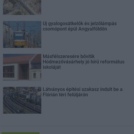
Új gyalogosátkelők és jelzőlámpás
csomópont épül Angyalföldön
Másfélszeresére bővítik
Hódmezővásárhely jó hírű református
iskoláját
Látványos építési szakasz indult be a
Flórián téri felüljárón