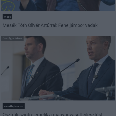
mese
Mesék Tóth Olivér Artúrral: Fene jámbor vadak
Országos hírek
vasútfejlesztés
Osztrák szintre emelik a magyar vasútfejlesztést