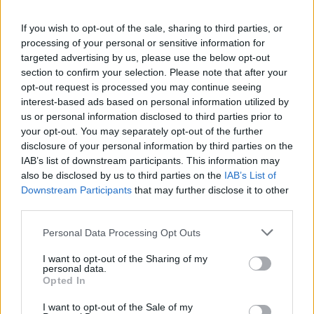
If you wish to opt-out of the sale, sharing to third parties, or
processing of your personal or sensitive information for
targeted advertising by us, please use the below opt-out
section to confirm your selection. Please note that after your
Országos hírek
opt-out request is processed you may continue seeing
A lakosságra is fontos szerep hárul a
interest-based ads based on personal information utilized by
szúnyoginvázió elkerülésében
us or personal information disclosed to third parties prior to
your opt-out. You may separately opt-out of the further
disclosure of your personal information by third parties on the
IAB’s list of downstream participants. This information may
Országos hírek
also be disclosed by us to third parties on the
IAB’s List of
Itt az ÉVOSZ megoldása a hőhullámok és
Downstream Participants
that may further disclose it to other
az energiakrízis kezelésére
third parties.
Please note that this website/app uses one or more Google
Personal Data Processing Opt Outs
services and may gather and store information including but
Országos hírek
not limited to your visit or usage behaviour. You may click to
I want to opt-out of the Sharing of my
Miért éri meg Afrikában utat építeni?
personal data.
grant or deny consent to Google and its third-party tags to
Minden, amit a GED Afrika projektről
Opted In
use your data for below specified purposes in below Google
tudni kell
consent section.
I want to opt-out of the Sale of my