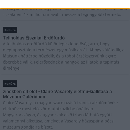
Beindult az őszibarackszezon, szeptemberig élvezhetjük
A világon évente mintegy 25 millió tonna őszibarack terem, Kína
- csaknem 17 millió tonnával - messze a legnagyobb termelő.
Kultúra
Teliholdas Éjszakai Erdőfürdő
A teliholdas erdőfürdő különleges lehetőség arra, hogy
megtapasztald a természet egy másik arcát. Ahogy sötétedik, a
látásunk háttérbe húzódik, és a többi érzékszervünk egyre
éberebbé válik. Felerősödnek a hangok, az illatok, a tapintás
élménye.
Kultúra
zínekben élt élet - Claire Vasarely életmű-kiállítása a
Múzeum Galériában
Claire Vasarely, a magyar származású francia alkotóművész
életműve most először mutatkozik be önállóan
Magyarországon, és ugyancsak első ízben látható együtt
valamennyi alkotása, amelyet a Vasarely házaspár a pécsi
múzeum gondjaira bízott.