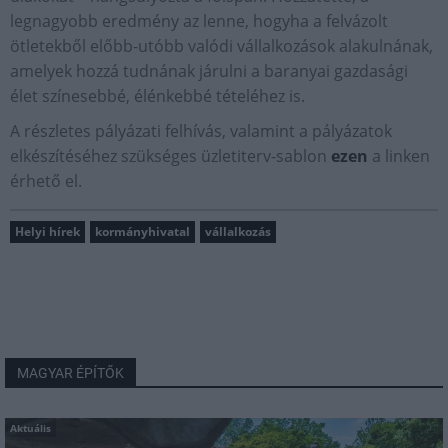
legnagyobb eredmény az lenne, hogyha a felvázolt
ötletekből előbb-utóbb valódi vállalkozások alakulnának,
amelyek hozzá tudnának járulni a baranyai gazdasági
élet színesebbé, élénkebbé tételéhez is.
A részletes pályázati felhívás, valamint a pályázatok
elkészítéséhez szükséges üzletiterv-sablon
ezen
a linken
érhető el.
Helyi hírek
kormányhivatal
vállalkozás
MAGYAR ÉPÍTŐK
Aktuális