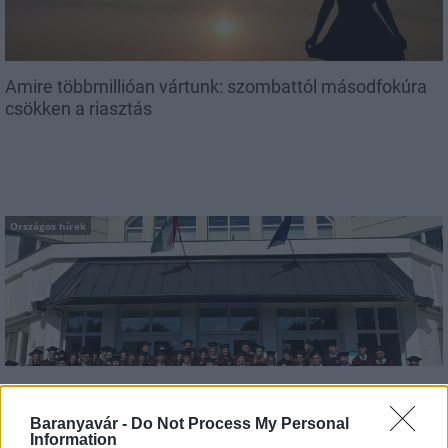
Amire többmillióan vártunk: szombattól másodfokúra
csökken a riasztás
Országos hírek
Kecskeméten is szakirányú továbbképzésekkel erősít a
Gál Ferenc Egyetem
Baranyavár -
Do Not Process My Personal
Information