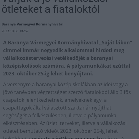
ötleteket a fiataloktól
Baranya Vármegyei Kormányhivatal
2023.10.08. 06:57
A Baranya Vármegyei Kormányhivatal „Saját lábon”
címmel immár negyedik alkalommal hirdeti meg
vállalkozástervezési vetélkedőjét a baranyai
középiskolások számára. A pályamunkákat ezúttal
2023. október 25-ig lehet benyújtani.
A versenyre a baranyai középiskolákban az idei vagy a
jövő tanévben végzettséget szerző fiatalokból álló 3 fős
csapatok jelentkezhetnek, amelyeknek egy, a
csapattagok által választott szaktanár nyújthat
segítségét a felkészülésben, illetve a pályamunka
elkészítésében. Az üzleti terveket, illetve a vállalkozási
ötletet bemutató videót 2023. október 25-ig lehet
beküldeni a
regisztracio@baranya.gov.hu
címre. A