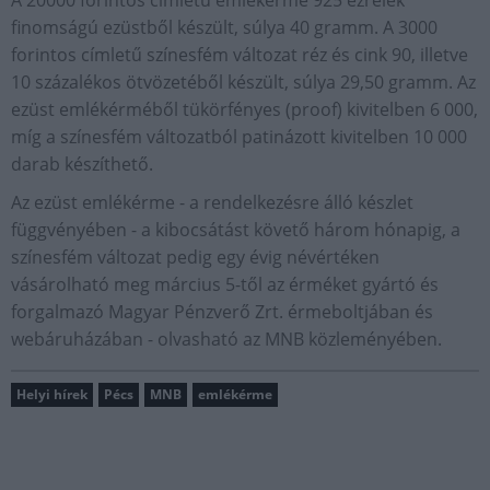
A 20000 forintos címletű emlékérme 925 ezrelék
finomságú ezüstből készült, súlya 40 gramm. A 3000
forintos címletű színesfém változat réz és cink 90, illetve
10 százalékos ötvözetéből készült, súlya 29,50 gramm. Az
ezüst emlékérméből tükörfényes (proof) kivitelben 6 000,
míg a színesfém változatból patinázott kivitelben 10 000
darab készíthető.
Az ezüst emlékérme - a rendelkezésre álló készlet
függvényében - a kibocsátást követő három hónapig, a
színesfém változat pedig egy évig névértéken
vásárolható meg március 5-től az érméket gyártó és
forgalmazó Magyar Pénzverő Zrt. érmeboltjában és
webáruházában - olvasható az MNB közleményében.
Helyi hírek
Pécs
MNB
emlékérme