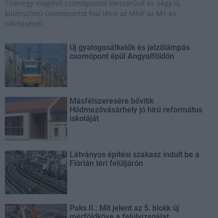
Tizenegy meglévő csomópontot korszerűsít és négy új,
különszintű csomópontot hoz létre az MKIF az M1-es
bővítésénél.
Új gyalogosátkelők és jelzőlámpás
csomópont épül Angyalföldön
Másfélszeresére bővítik
Hódmezővásárhely jó hírű református
iskoláját
Látványos építési szakasz indult be a
Flórián téri felüljárón
Paks II.: Mit jelent az 5. blokk új
mérföldköve a felülvizsgálat