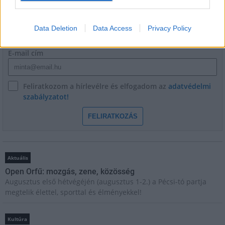
Név
Data Deletion
Data Access
Privacy Policy
E-mail cím
Feliratkozom a hírlevélre és elfogadom az
adatvédelmi
szabályzatot!
FELIRATKOZÁS
Aktuális
Open Orfű: mozgás, zene, közösség
Augusztus első hétvégéjén (augusztus 1-2.) a Pécsi-tó partja
megtelik élettel, sporttal és élményekkel!
Kultúra