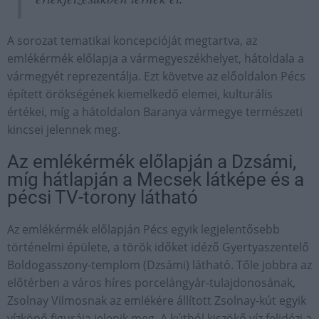
A sorozat tematikai koncepcióját megtartva, az
emlékérmék előlapja a vármegyeszékhelyet, hátoldala a
vármegyét reprezentálja. Ezt követve az előoldalon Pécs
épített örökségének kiemelkedő elemei, kulturális
értékei, míg a hátoldalon Baranya vármegye természeti
kincsei jelennek meg.
Az emlékérmék előlapján a Dzsámi,
míg hátlapján a Mecsek látképe és a
pécsi TV-torony látható
Az emlékérmék előlapján Pécs egyik legjelentősebb
történelmi épülete, a török időket idéző Gyertyaszentelő
Boldogasszony-templom (Dzsámi) látható. Tőle jobbra az
előtérben a város híres porcelángyár-tulajdonosának,
Zsolnay Vilmosnak az emlékére állított Zsolnay-kút egyik
vízköpő figurája jelenik meg. A kútból kiszökő víz felidézi a