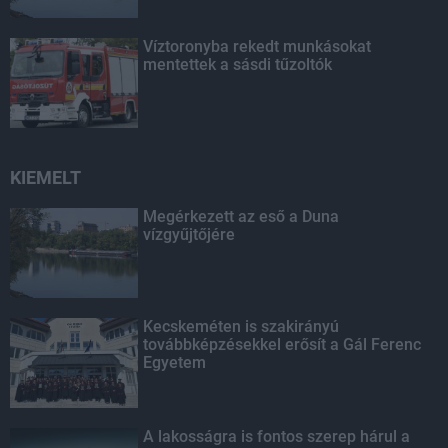
Víztoronyba rekedt munkásokat
mentettek a sásdi tűzoltók
KIEMELT
Megérkezett az eső a Duna
vízgyűjtőjére
Kecskeméten is szakirányú
továbbképzésekkel erősít a Gál Ferenc
Egyetem
A lakosságra is fontos szerep hárul a