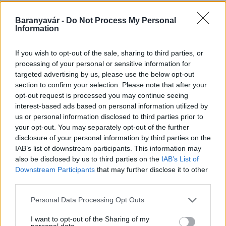
Baranyavár -
Do Not Process My Personal
Helyi hírek
Information
If you wish to opt-out of the sale, sharing to third parties, or
processing of your personal or sensitive information for
targeted advertising by us, please use the below opt-out
section to confirm your selection. Please note that after your
opt-out request is processed you may continue seeing
interest-based ads based on personal information utilized by
Amire többmillióan vártunk: szombattól másodfokúra
us or personal information disclosed to third parties prior to
csökken a riasztás
your opt-out. You may separately opt-out of the further
disclosure of your personal information by third parties on the
IAB’s list of downstream participants. This information may
also be disclosed by us to third parties on the
IAB’s List of
Downstream Participants
that may further disclose it to other
Országos hírek
third parties.
Please note that this website/app uses one or more Google
Personal Data Processing Opt Outs
services and may gather and store information including but
not limited to your visit or usage behaviour. You may click to
I want to opt-out of the Sharing of my
personal data.