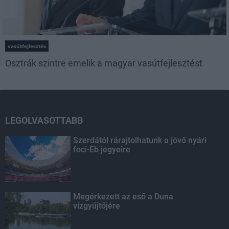
vasútfejlesztés
Osztrák szintre emelik a magyar vasútfejlesztést
LEGOLVASOTTABB
Szerdától rárajtolhatunk a jövő nyári
foci-Eb jegyeire
Megérkezett az eső a Duna
vízgyűjtőjére