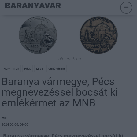
Fotó: mnb.hu
Helyi hírek
Pécs
MNB
emlékérme
Baranya vármegye, Pécs
megnevezéssel bocsát ki
emlékérmet az MNB
MTI
2024.03.06. 09:00
Baranya vármegye, Pécs megnevezéssel bocsát ki