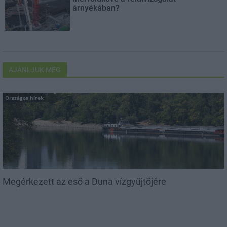
árnyékában?
AJÁNLJUK MÉG
Országos hírek
Megérkezett az eső a Duna vízgyűjtőjére