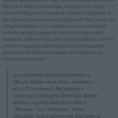
Mecsekről lefutó vízfolyásokat, amelyek a 19. század
második feléig a város iparának fejlődését szolgálták. A
kút oldalán finom ráutalással megjelenik Pécs címere. Az
előlap bal oldalán a 18. században a pestis járványok
utáni összefogást jelképező Szentháromság-szobor,
háttérben a Misina-tetőn álló TV-torony látható, ami 197
méteres magasságával Magyarország legmagasabb
épülete. Az emlékérmék kötelező alaki kellékei is az
előoldalon találhatók.
Az emlékérmék hátlapján háttérben a
Mecsek látképe tárul elénk, távolban a
pécsi TV-toronnyal. Bal oldalon a
vármegye térképszerű ábrázolása látható,
melyben egymás alatti két sorban a
"Baranya" és a "vármegye" felirat
olvasható. Védett növényeink közé tartozik