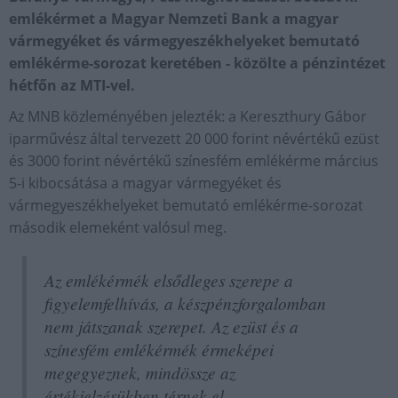
emlékérmet a Magyar Nemzeti Bank a magyar
vármegyéket és vármegyeszékhelyeket bemutató
emlékérme-sorozat keretében - közölte a pénzintézet
hétfőn az MTI-vel.
Az MNB közleményében jelezték: a Kereszthury Gábor
iparművész által tervezett 20 000 forint névértékű ezüst
és 3000 forint névértékű színesfém emlékérme március
5-i kibocsátása a magyar vármegyéket és
vármegyeszékhelyeket bemutató emlékérme-sorozat
második elemeként valósul meg.
Az emlékérmék elsődleges szerepe a
figyelemfelhívás, a készpénzforgalomban
nem játszanak szerepet. Az ezüst és a
színesfém emlékérmék érmeképei
megegyeznek, mindössze az
értékjelzésükben térnek el.