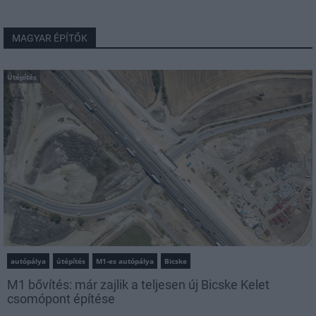
MAGYAR ÉPÍTŐK
Útépítés
autópálya
útépítés
M1-es autópálya
Bicske
M1 bővítés: már zajlik a teljesen új Bicske Kelet
csomópont építése