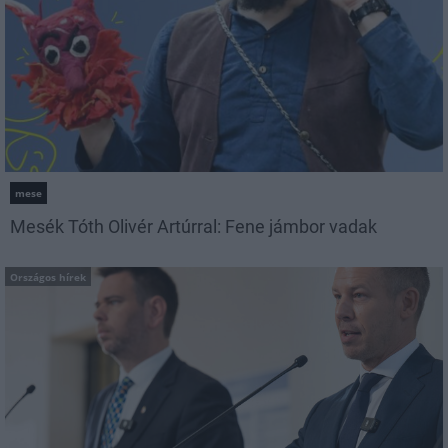
mese
Mesék Tóth Olivér Artúrral: Fene jámbor vadak
Országos hírek