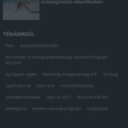
szúnyoginvázió elkerülésében
TÉMÁINKBÓL
Pécs
közlekedésfejlesztés
Környezeti és Energiahatékonysági Operatív Program
(KEHOP)
építőipari cégek
Swietelsky Magyarország Kft.
Strabag
sportcsarnok
szennyvíz
műemlékfelújítás
sportberuházások
vizes vb 2017
Duna Aszfalt Kft.
kerékpárút
Modern városok program
irodaházak