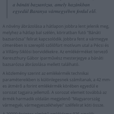
a bánáti bazsarózsa, amely hazánkban
egyedül Baranya vármegyében fordul elő.
A növény ábrázolása a hátlapon jobbra lent jelenik meg,
melyhez a hátlap bal szélén, köriratban futó "Bánáti
bazsarózsa" felirat kapcsolódik. Jobbra fent a vármegye
címerében is szereplő szőlőfürt motívum utal a Pécsi és
a Villány-Siklósi borvidékekre. Az emlékérméket tervező
Kereszthury Gábor iparművész mesterjegye a bánáti
bazsarózsa ábrázolása mellett található.
A közlemény szerint az emlékérmék technikai
paramétereikben is különlegesnek számítanak, a 42 mm-
es átmérő a forint emlékérmék körében egyedül e
sorozat tagjaira jellemző. A sorozat elemeit továbbá az
érmék harmadik oldalán megjelenő "Magyarország
vármegyéi, vármegyeszékhelyei" szélfelirat köti össze.