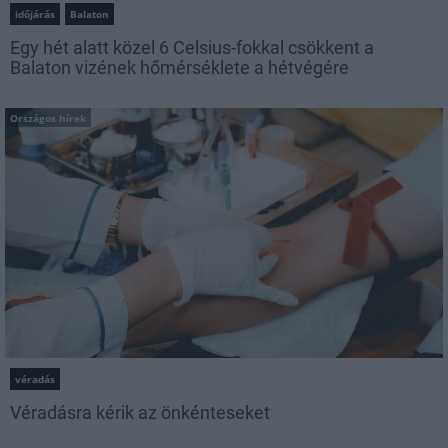
időjárás
Balaton
Egy hét alatt közel 6 Celsius-fokkal csökkent a
Balaton vizének hőmérséklete a hétvégére
Országos hírek
véradás
Véradásra kérik az önkénteseket