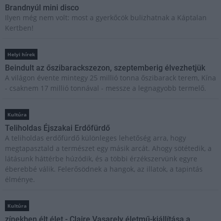
Brandnyúl mini disco
Ilyen még nem volt: most a gyerkőcök bulizhatnak a Káptalan
Kertben!
Helyi hírek
Beindult az őszibarackszezon, szeptemberig élvezhetjük
A világon évente mintegy 25 millió tonna őszibarack terem, Kína
- csaknem 17 millió tonnával - messze a legnagyobb termelő.
Kultúra
Teliholdas Éjszakai Erdőfürdő
A teliholdas erdőfürdő különleges lehetőség arra, hogy
megtapasztald a természet egy másik arcát. Ahogy sötétedik, a
látásunk háttérbe húzódik, és a többi érzékszervünk egyre
éberebbé válik. Felerősödnek a hangok, az illatok, a tapintás
élménye.
Kultúra
zínekben élt élet - Claire Vasarely életmű-kiállítása a