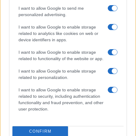
I want to allow Google to send me
Országos hírek
personalized advertising.
Miért éri meg Afrikában utat építeni?
Minden, amit a GED Afrika projektről
I want to allow Google to enable storage
tudni kell
related to analytics like cookies on web or
device identifiers in apps.
Kultúra
I want to allow Google to enable storage
Kihívások labirintusában
related to functionality of the website or app.
I want to allow Google to enable storage
related to personalization.
Országos hírek
I want to allow Google to enable storage
Túlfogyasztás napja - július 30-ra
related to security, including authentication
felhasználta az emberiség a Föld egész
functionality and fraud prevention, and other
évre elegendő erőforrásait
user protection.
HÍRLEVÉL
CONFIRM