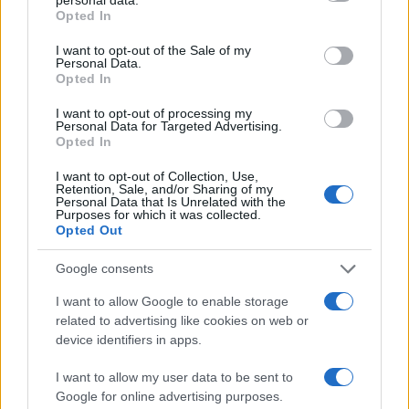
grant or deny consent to Google and its third-party tags to
Opted In
use your data for below specified purposes in below Google
consent section.
I want to opt-out of the Sale of my
Personal Data.
Kecskeméten is szakirányú továbbképzésekkel erősít a
Opted In
Gál Ferenc Egyetem
I want to opt-out of processing my
Personal Data for Targeted Advertising.
Opted In
I want to opt-out of Collection, Use,
Retention, Sale, and/or Sharing of my
Personal Data that Is Unrelated with the
Purposes for which it was collected.
Országos hírek
Opted Out
A lakosságra is fontos szerep hárul a
szúnyoginvázió elkerülésében
Google consents
I want to allow Google to enable storage
related to advertising like cookies on web or
Országos hírek
device identifiers in apps.
Itt az ÉVOSZ megoldása a hőhullámok és
az energiakrízis kezelésére
I want to allow my user data to be sent to
Google for online advertising purposes.