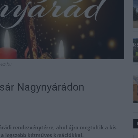
ecs.hu
ásár Nagynyárádon
rádi rendezvénytérre, ahol újra megtöltik a kis
 a legszebb kézműves kreációkkal.