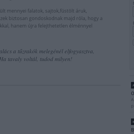
t mennyei falatok, sajtok,füstölt áruk,
Ezek biztosan gondoskodnak majd róla, hogy a
kkal, hanem újra felejthetetlen élménnyel
kalács a tűzrakók melegénél elfogyasztva,
Ha tavaly voltál, tudod milyen!
A
O
A
p
B