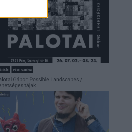
állítás
Pécsi Galéria
alotai Gábor: Possible Landscapes /
ehetséges tájak
ultúra