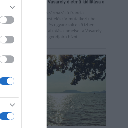
ínekben élt élet - Claire Vasarely életmű-kiállítása a
úzeum Galériában
laire Vasarely, a magyar származású francia
lkotóművész életműve most először mutatkozik be
nállóan Magyarországon, és ugyancsak első ízben
átható együtt valamennyi alkotása, amelyet a Vasarely
ázaspár a pécsi múzeum gondjaira bízott.
rszágos hírek