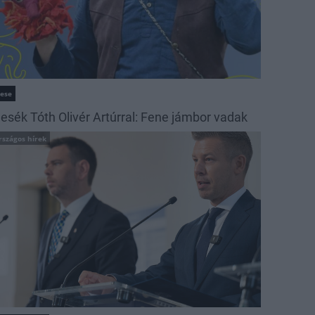
ese
esék Tóth Olivér Artúrral: Fene jámbor vadak
rszágos hírek