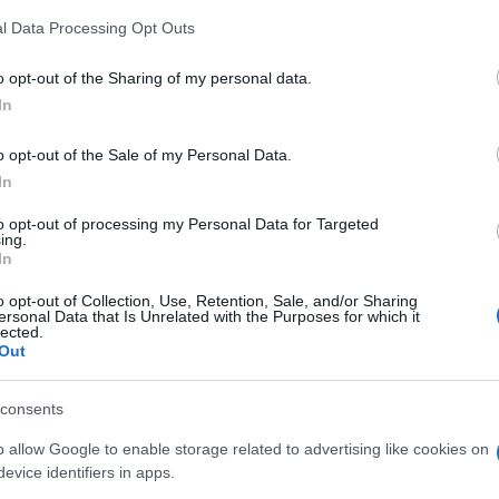
z
M
l Data Processing Opt Outs
C
a
o opt-out of the Sharing of my personal data.
ö
In
l
h
Országos hírek
o opt-out of the Sale of my Personal Data.
In
to opt-out of processing my Personal Data for Targeted
O
ing.
In
o opt-out of Collection, Use, Retention, Sale, and/or Sharing
ersonal Data that Is Unrelated with the Purposes for which it
ióan vártunk:
Kecskeméten is szakirányú
lected.
ásodfokúra
továbbképzésekkel erősít a Gál
Out
sztás
Ferenc Egyetem
consents
o allow Google to enable storage related to advertising like cookies on
evice identifiers in apps.