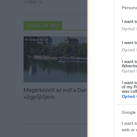
szobor is.
Persona
I want t
AJÁNLJUK MÉG
Opted 
Országos hírek
Helyi hírek
I want t
Opted 
I want 
Advertis
Opted 
I want t
of my P
Megérkezett az eső a Duna
Amire többmill
was col
vízgyűjtőjére
szombattól m
Opted 
csökken a ria
Google 
I want t
web or d