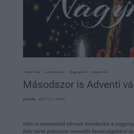
p
Helyi hírek
adventi vásár
Nagynyárád
programok
Másodszor is Adventi v
pecs.hu
2025.12.11. 09:00
Idén is szeretettel várnak mindenkit a nagynyá
falu terét prémium termelői finomságokkal és