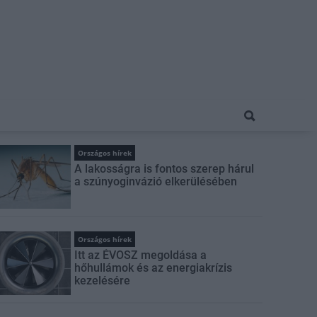
Országos hírek
A lakosságra is fontos szerep hárul
a szúnyoginvázió elkerülésében
Országos hírek
Itt az ÉVOSZ megoldása a
hőhullámok és az energiakrízis
kezelésére