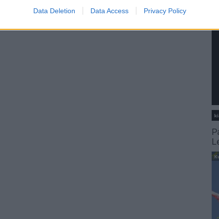
Data Deletion
Data Access
Privacy Policy
ki
P
L
K