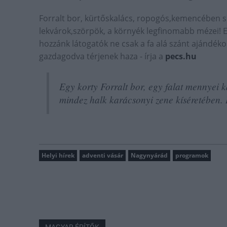
Forralt bor, kürtőskalács, ropogós,kemencében sül
lekvárok,szörpök, a környék legfinomabb mézei! 
hozzánk látogatók ne csak a fa alá szánt ajándéko
gazdagodva térjenek haza - írja a
pecs.hu
Egy korty Forralt bor, egy falat mennyei 
mindez halk karácsonyi zene kíséretében. 
Helyi hírek
adventi vásár
Nagynyárád
programok