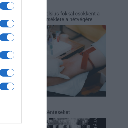
őjárás
Balaton
y hét alatt közel 6 Celsius-fokkal csökkent a
alaton vizének hőmérséklete a hétvégére
rszágos hírek
éradás
éradásra kérik az önkénteseket
ultúra