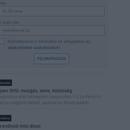
Név
E-mail cím
Feliratkozom a hírlevélre és elfogadom az
adatvédelmi szabályzatot!
FELIRATKOZÁS
ktuális
pen Orfű: mozgás, zene, közösség
ugusztus első hétvégéjén (augusztus 1-2.) a Pécsi-tó
artja megtelik élettel, sporttal és élményekkel!
Kultúra
randnyúl mini disco