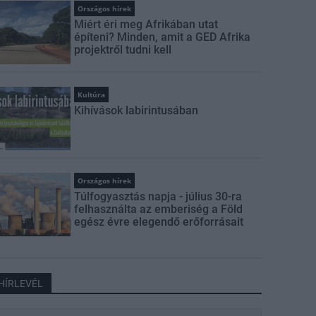
Országos hírek
Miért éri meg Afrikában utat
építeni? Minden, amit a GED Afrika
projektről tudni kell
Kultúra
Kihívások labirintusában
Országos hírek
Túlfogyasztás napja - július 30-ra
felhasználta az emberiség a Föld
egész évre elegendő erőforrásait
HÍRLEVÉL