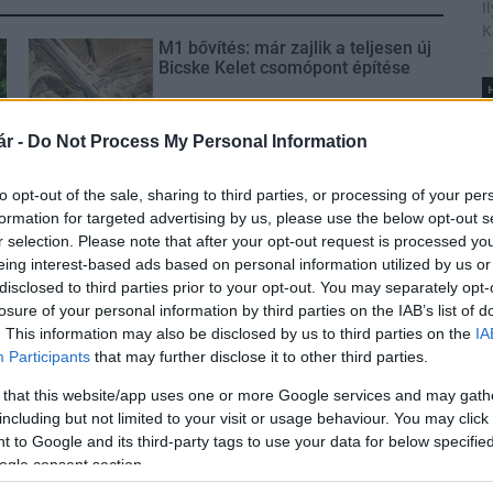
I
K
M1 bővítés: már zajlik a teljesen új
Bicske Kelet csomópont építése
H
B
é
r -
Do Not Process My Personal Information
A
Új gyalogosátkelők és jelzőlámpás
t
csomópont épül Angyalföldön
to opt-out of the sale, sharing to third parties, or processing of your per
l
formation for targeted advertising by us, please use the below opt-out s
r selection. Please note that after your opt-out request is processed y
eing interest-based ads based on personal information utilized by us or
disclosed to third parties prior to your opt-out. You may separately opt-
Másfélszeresére bővítik
T
Hódmezővásárhely jó hírű
losure of your personal information by third parties on the IAB’s list of
A
református iskoláját
. This information may also be disclosed by us to third parties on the
IA
m
Participants
that may further disclose it to other third parties.
s
é
 that this website/app uses one or more Google services and may gath
h
Látványos építési szakasz indult
including but not limited to your visit or usage behaviour. You may click 
be a Flórián téri felüljárón
 to Google and its third-party tags to use your data for below specifi
ogle consent section.