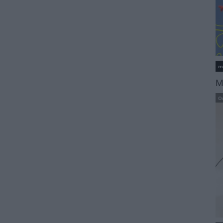
m
M
O