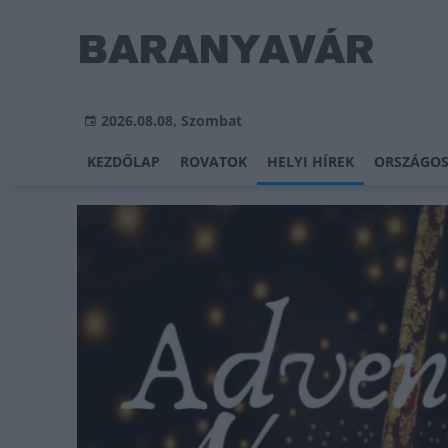
2026.08.08, Szombat
KEZDŐLAP
ROVATOK
HELYI HÍREK
ORSZÁGOS