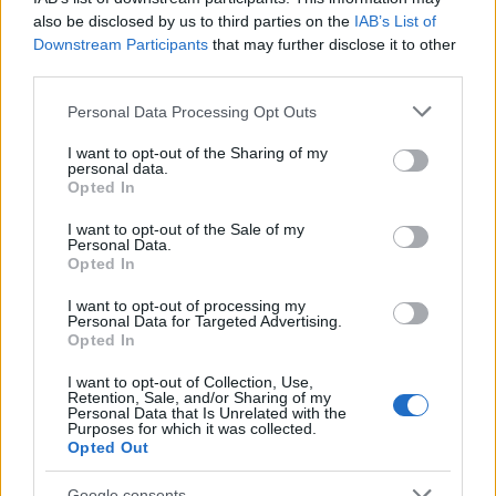
also be disclosed by us to third parties on the
IAB’s List of
Kultúra
Downstream Participants
that may further disclose it to other
Kihívások labirintusában
third parties.
Please note that this website/app uses one or more Google
Personal Data Processing Opt Outs
services and may gather and store information including but
not limited to your visit or usage behaviour. You may click to
I want to opt-out of the Sharing of my
Országos hírek
personal data.
grant or deny consent to Google and its third-party tags to
Túlfogyasztás napja - július 30-ra
Opted In
use your data for below specified purposes in below Google
felhasználta az emberiség a Föld egész
évre elegendő erőforrásait
consent section.
I want to opt-out of the Sale of my
Personal Data.
Opted In
I want to opt-out of processing my
HÍRLEVÉL
Personal Data for Targeted Advertising.
Opted In
Név
I want to opt-out of Collection, Use,
Retention, Sale, and/or Sharing of my
Personal Data that Is Unrelated with the
Purposes for which it was collected.
Opted Out
E-mail cím
Google consents