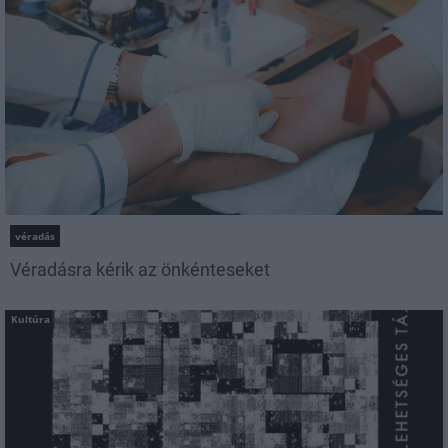
véradás
Véradásra kérik az önkénteseket
Kultúra