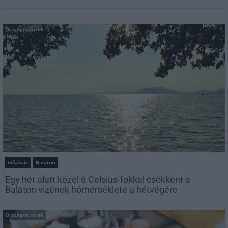
Országos hírek
időjárás
Balaton
Egy hét alatt közel 6 Celsius-fokkal csökkent a
Balaton vizének hőmérséklete a hétvégére
Országos hírek