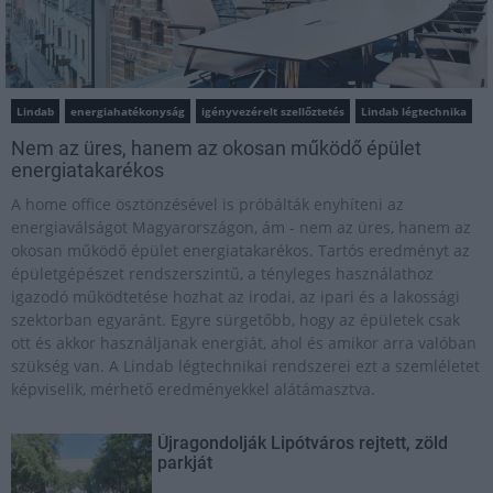
Lindab
energiahatékonyság
igényvezérelt szellőztetés
Lindab légtechnika
Nem az üres, hanem az okosan működő épület
energiatakarékos
A home office ösztönzésével is próbálták enyhíteni az
energiaválságot Magyarországon, ám - nem az üres, hanem az
okosan működő épület energiatakarékos. Tartós eredményt az
épületgépészet rendszerszintű, a tényleges használathoz
igazodó működtetése hozhat az irodai, az ipari és a lakossági
szektorban egyaránt. Egyre sürgetőbb, hogy az épületek csak
ott és akkor használjanak energiát, ahol és amikor arra valóban
szükség van. A Lindab légtechnikai rendszerei ezt a szemléletet
képviselik, mérhető eredményekkel alátámasztva.
Újragondolják Lipótváros rejtett, zöld
parkját