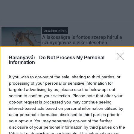
Országos hírek
A lakosságra is fontos szerep hárul a
szúnyoginvázió elkerülésében
Baranyavár -
Do Not Process My Personal
Information
Országos hírek
Itt az ÉVOSZ megoldása a hőhullámok és
If you wish to opt-out of the sale, sharing to third parties, or
az energiakrízis kezelésére
processing of your personal or sensitive information for
targeted advertising by us, please use the below opt-out
section to confirm your selection. Please note that after your
opt-out request is processed you may continue seeing
Országos hírek
interest-based ads based on personal information utilized by
Miért éri meg Afrikában utat építeni?
us or personal information disclosed to third parties prior to
Minden, amit a GED Afrika projektről
tudni kell
your opt-out. You may separately opt-out of the further
disclosure of your personal information by third parties on the
IAB’s list of downstream participants. This information may