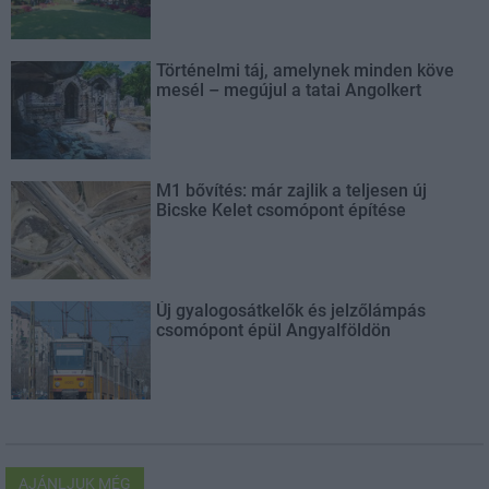
Történelmi táj, amelynek minden köve
mesél – megújul a tatai Angolkert
M1 bővítés: már zajlik a teljesen új
Bicske Kelet csomópont építése
Új gyalogosátkelők és jelzőlámpás
csomópont épül Angyalföldön
AJÁNLJUK MÉG