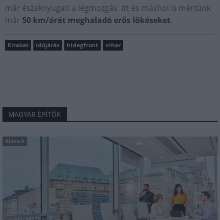
már északnyugati a légmozgás, itt és máshol is mértünk
már
50 km/órát meghaladó erős lökéseket
.
Kirakat
időjárás
hidegfront
vihar
MAGYAR ÉPÍTŐK
Klíma-X