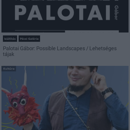
kiállítás
Pécsi Galéria
Palotai Gábor: Possible Landscapes / Lehetséges
tájak
Kultúra