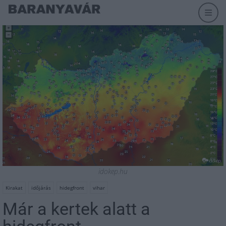
idokep.hu
Kirakat
időjárás
hidegfront
vihar
Már a kertek alatt a