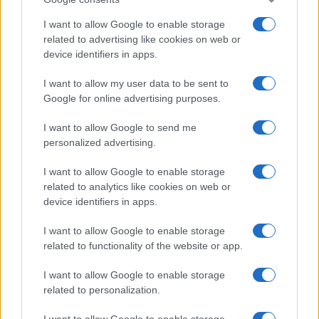
Feliratkozom a hírlevélre és elfogadom az
adatvédelmi
I want to allow Google to enable storage
szabályzatot!
related to advertising like cookies on web or
device identifiers in apps.
FELIRATKOZÁS
I want to allow my user data to be sent to
Google for online advertising purposes.
Aktuális
I want to allow Google to send me
Open Orfű: mozgás, zene, közösség
personalized advertising.
Augusztus első hétvégéjén (augusztus 1-2.) a Pécsi-tó partja
megtelik élettel, sporttal és élményekkel!
I want to allow Google to enable storage
related to analytics like cookies on web or
device identifiers in apps.
Kultúra
Brandnyúl mini disco
I want to allow Google to enable storage
Ilyen még nem volt: most a gyerkőcök bulizhatnak a Káptalan
related to functionality of the website or app.
Kertben!
I want to allow Google to enable storage
related to personalization.
Helyi hírek
Beindult az őszibarackszezon, szeptemberig élvezhetjük