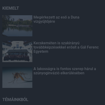
KIEMELT
Megérkezett az eső a Duna
vízgyűjtőjére
Kecskeméten is szakirányú
továbbképzésekkel erősít a Gál Ferenc
Egyetem
A lakosságra is fontos szerep hárul a
szúnyoginvázió elkerülésében
TÉMÁINKBÓL