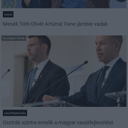
mese
Mesék Tóth Olivér Artúrral: Fene jámbor vadak
Országos hírek
vasútfejlesztés
Osztrák szintre emelik a magyar vasútfejlesztést