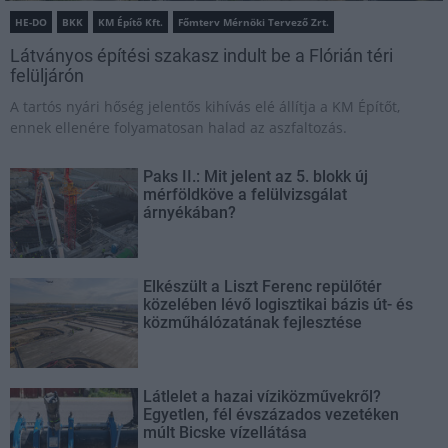
HE-DO
BKK
KM Építő Kft.
Főmterv Mérnöki Tervező Zrt.
Látványos építési szakasz indult be a Flórián téri
felüljárón
A tartós nyári hőség jelentős kihívás elé állítja a KM Építőt,
ennek ellenére folyamatosan halad az aszfaltozás.
Paks II.: Mit jelent az 5. blokk új
mérföldköve a felülvizsgálat
árnyékában?
Elkészült a Liszt Ferenc repülőtér
közelében lévő logisztikai bázis út- és
közműhálózatának fejlesztése
Látlelet a hazai víziközművekről?
Egyetlen, fél évszázados vezetéken
múlt Bicske vízellátása