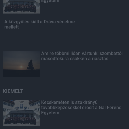
Egyetem
A közgyűlés kiáll a Dráva védelme
mellett
Amire többmillióan vártunk: szombattól
másodfokúra csökken a riasztás
KIEMELT
Kecskeméten is szakirányú
továbbképzésekkel erősít a Gál Ferenc
Egyetem