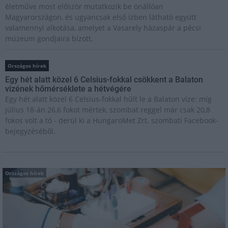
életműve most először mutatkozik be önállóan
Magyarországon, és ugyancsak első ízben látható együtt
valamennyi alkotása, amelyet a Vasarely házaspár a pécsi
múzeum gondjaira bízott.
Országos hírek
Egy hét alatt közel 6 Celsius-fokkal csökkent a Balaton
vizének hőmérséklete a hétvégére
Egy hét alatt közel 6 Celsius-fokkal hűlt le a Balaton vize: míg
július 18-án 26,6 fokot mértek, szombat reggel már csak 20,8
fokos volt a tó - derül ki a HungaroMet Zrt. szombati Facebook-
bejegyzéséből.
Országos hírek