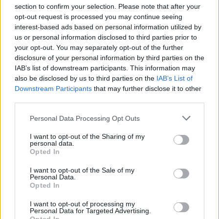
section to confirm your selection. Please note that after your
Miért éri meg Afrikában utat építeni?
opt-out request is processed you may continue seeing
Minden, amit a GED Afrika projektről
interest-based ads based on personal information utilized by
tudni kell
us or personal information disclosed to third parties prior to
your opt-out. You may separately opt-out of the further
disclosure of your personal information by third parties on the
Kultúra
IAB’s list of downstream participants. This information may
Kihívások labirintusában
also be disclosed by us to third parties on the
IAB’s List of
Downstream Participants
that may further disclose it to other
third parties.
Please note that this website/app uses one or more Google
Personal Data Processing Opt Outs
Országos hírek
services and may gather and store information including but
Túlfogyasztás napja - július 30-ra
not limited to your visit or usage behaviour. You may click to
I want to opt-out of the Sharing of my
felhasználta az emberiség a Föld egész
personal data.
évre elegendő erőforrásait
grant or deny consent to Google and its third-party tags to
Opted In
use your data for below specified purposes in below Google
consent section.
I want to opt-out of the Sale of my
Personal Data.
Aktuális
Opted In
Open Orfű: mozgás, zene, közösség
I want to opt-out of processing my
Personal Data for Targeted Advertising.