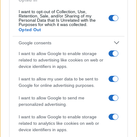
Opted In
I want to opt-out of Collection, Use,
Retention, Sale, and/or Sharing of my
HÍRLEVÉL
Personal Data that Is Unrelated with the
Purposes for which it was collected.
Opted Out
Név
Google consents
I want to allow Google to enable storage
E-mail cím
related to advertising like cookies on web or
device identifiers in apps.
Feliratkozom a hírlevélre és elfogadom az
adatvédelmi
I want to allow my user data to be sent to
szabályzatot!
Google for online advertising purposes.
FELIRATKOZÁS
I want to allow Google to send me
personalized advertising.
I want to allow Google to enable storage
Kultúra
related to analytics like cookies on web or
Brandnyúl mini disco
device identifiers in apps.
Ilyen még nem volt: most a gyerkőcök bulizhatnak a Káptalan