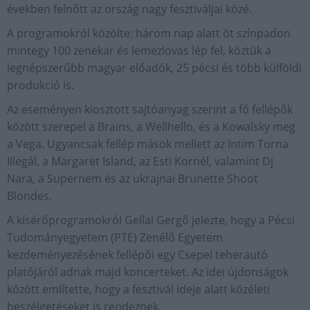
években felnőtt az ország nagy fesztiváljai közé.
A programokról közölte: három nap alatt öt színpadon
mintegy 100 zenekar és lemezlovas lép fel, köztük a
legnépszerűbb magyar előadók, 25 pécsi és több külföldi
produkció is.
Az eseményen kiosztott sajtóanyag szerint a fő fellépők
között szerepel a Brains, a Wellhello, és a Kowalsky meg
a Vega. Ugyancsak fellép mások mellett az Intim Torna
Illegál, a Margaret Island, az Esti Kornél, valamint Dj
Nara, a Supernem és az ukrajnai Brunette Shoot
Blondes.
A kísérőprogramokról Gellai Gergő jelezte, hogy a Pécsi
Tudományegyetem (PTE) Zenélő Egyetem
kezdeményezésének fellépői egy Csepel teherautó
platójáról adnak majd koncerteket. Az idei újdonságok
között említette, hogy a fesztivál ideje alatt közéleti
beszélgetéseket is rendeznek.