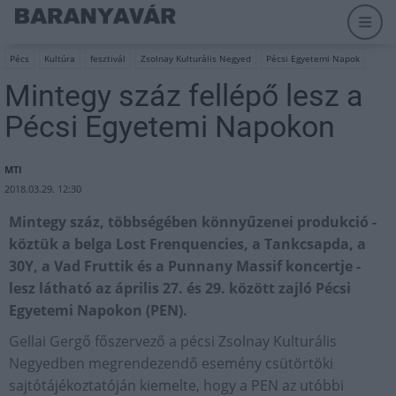
Pécs
Kultúra
fesztivál
Zsolnay Kulturális Negyed
Pécsi Egyetemi Napok
Mintegy száz fellépő lesz a
Pécsi Egyetemi Napokon
MTI
2018.03.29. 12:30
Mintegy száz, többségében könnyűzenei produkció -
köztük a belga Lost Frenquencies, a Tankcsapda, a
30Y, a Vad Fruttik és a Punnany Massif koncertje -
lesz látható az április 27. és 29. között zajló Pécsi
Egyetemi Napokon (PEN).
Gellai Gergő főszervező a pécsi Zsolnay Kulturális
Negyedben megrendezendő esemény csütörtöki
sajtótájékoztatóján kiemelte, hogy a PEN az utóbbi