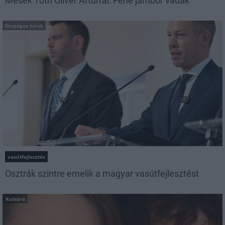
Mesék Tóth Olivér Artúrral: Fene jámbor vadak
Országos hírek
vasútfejlesztés
Osztrák szintre emelik a magyar vasútfejlesztést
Kultúra