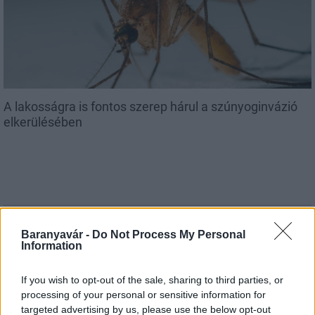
A lakosságra is fontos szerep hárul a szúnyoginvázió
elkerülésében
Országos hírek
Baranyavár -
Do Not Process My Personal
Itt az ÉVOSZ megoldása a hőhullámok és
Information
az energiakrízis kezelésére
If you wish to opt-out of the sale, sharing to third parties, or
processing of your personal or sensitive information for
targeted advertising by us, please use the below opt-out
Országos hírek