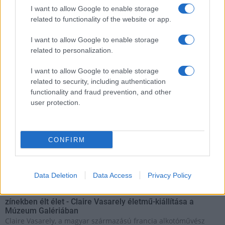
Kertben!
I want to allow Google to enable storage
related to functionality of the website or app.
Helyi hírek
I want to allow Google to enable storage
Beindult az őszibarackszezon, szeptemberig élvezhetjük
related to personalization.
A világon évente mintegy 25 millió tonna őszibarack terem, Kína
- csaknem 17 millió tonnával - messze a legnagyobb termelő.
I want to allow Google to enable storage
related to security, including authentication
functionality and fraud prevention, and other
Kultúra
user protection.
Teliholdas Éjszakai Erdőfürdő
A teliholdas erdőfürdő különleges lehetőség arra, hogy
megtapasztald a természet egy másik arcát. Ahogy sötétedik, a
látásunk háttérbe húzódik, és a többi érzékszervünk egyre
CONFIRM
éberebbé válik. Felerősödnek a hangok, az illatok, a tapintás
élménye.
Data Deletion
Data Access
Privacy Policy
Kultúra
zínekben élt élet - Claire Vasarely életmű-kiállítása a
Múzeum Galériában
Claire Vasarely, a magyar származású francia alkotóművész