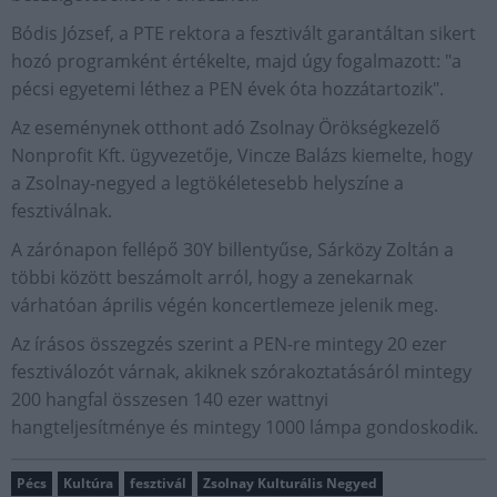
Bódis József, a PTE rektora a fesztivált garantáltan sikert
hozó programként értékelte, majd úgy fogalmazott: "a
pécsi egyetemi léthez a PEN évek óta hozzátartozik".
Az eseménynek otthont adó Zsolnay Örökségkezelő
Nonprofit Kft. ügyvezetője, Vincze Balázs kiemelte, hogy
a Zsolnay-negyed a legtökéletesebb helyszíne a
fesztiválnak.
A zárónapon fellépő 30Y billentyűse, Sárközy Zoltán a
többi között beszámolt arról, hogy a zenekarnak
várhatóan április végén koncertlemeze jelenik meg.
Az írásos összegzés szerint a PEN-re mintegy 20 ezer
fesztiválozót várnak, akiknek szórakoztatásáról mintegy
200 hangfal összesen 140 ezer wattnyi
hangteljesítménye és mintegy 1000 lámpa gondoskodik.
Pécs
Kultúra
fesztivál
Zsolnay Kulturális Negyed