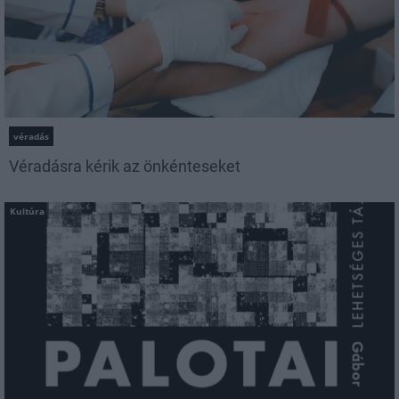
véradás
Véradásra kérik az önkénteseket
Kultúra