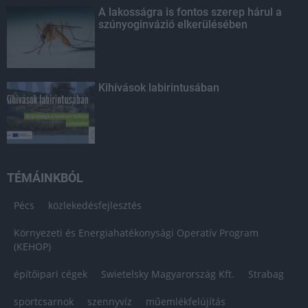
A lakosságra is fontos szerep hárul a
szúnyoginvázió elkerülésében
Kihívások labirintusában
TÉMÁINKBÓL
Pécs
közlekedésfejlesztés
Környezeti és Energiahatékonysági Operatív Program
(KEHOP)
építőipari cégek
Swietelsky Magyarország Kft.
Strabag
sportcsarnok
szennyvíz
műemlékfelújítás