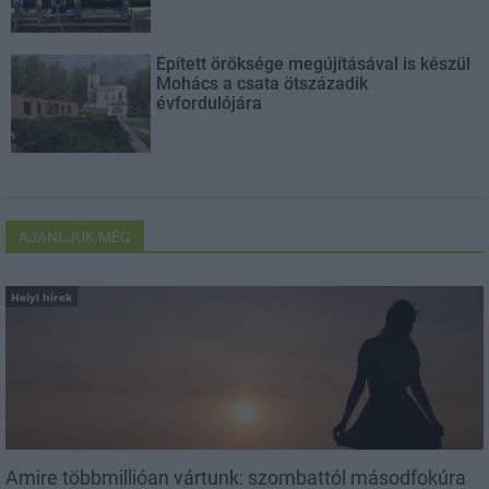
Épített öröksége megújításával is készül
Mohács a csata ötszázadik
évfordulójára
AJÁNLJUK MÉG
Helyi hírek
Amire többmillióan vártunk: szombattól másodfokúra