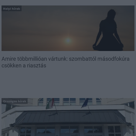
Helyi hírek
Amire többmillióan vártunk: szombattól másodfokúra
csökken a riasztás
Országos hírek