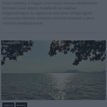
Claire Vasarely, a magyar származású francia alkotóművész
életműve most először mutatkozik be önállóan
Magyarországon, és ugyancsak első ízben látható együtt
valamennyi alkotása, amelyet a Vasarely házaspár a pécsi
múzeum gondjaira bízott.
Országos hírek
időjárás
Balaton