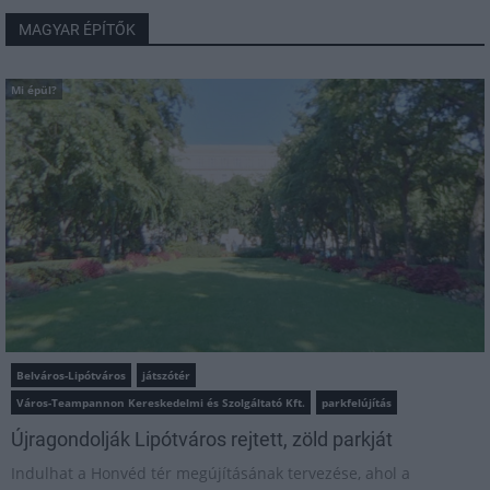
MAGYAR ÉPÍTŐK
Mi épül?
Belváros-Lipótváros
játszótér
Város-Teampannon Kereskedelmi és Szolgáltató Kft.
parkfelújítás
Újragondolják Lipótváros rejtett, zöld parkját
Indulhat a Honvéd tér megújításának tervezése, ahol a