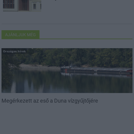
AJÁNLJUK MÉG
Országos hírek
Megérkezett az eső a Duna vízgyűjtőjére