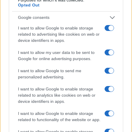
Név
Opted Out
Google consents
E-mail cím
I want to allow Google to enable storage
related to advertising like cookies on web or
device identifiers in apps.
Feliratkozom a hírlevélre és elfogadom az
adatvédelmi
szabályzatot!
I want to allow my user data to be sent to
Google for online advertising purposes.
FELIRATKOZÁS
I want to allow Google to send me
personalized advertising.
Aktuális
I want to allow Google to enable storage
Open Orfű: mozgás, zene, közösség
related to analytics like cookies on web or
Augusztus első hétvégéjén (augusztus 1-2.) a Pécsi-tó partja
device identifiers in apps.
megtelik élettel, sporttal és élményekkel!
I want to allow Google to enable storage
related to functionality of the website or app.
Kultúra
Brandnyúl mini disco
I want to allow Google to enable storage