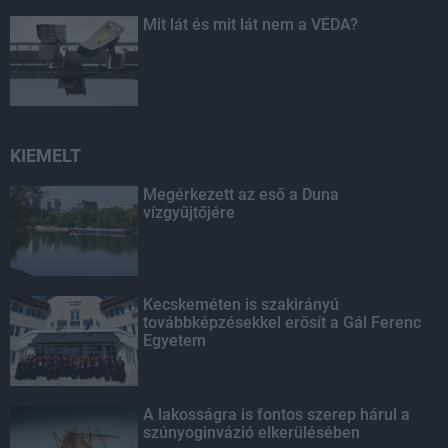
Mit lát és mit lát nem a VÉDA?
KIEMELT
Megérkezett az eső a Duna
vízgyűjtőjére
Kecskeméten is szakirányú
továbbképzésekkel erősít a Gál Ferenc
Egyetem
A lakosságra is fontos szerep hárul a
szúnyoginvázió elkerülésében