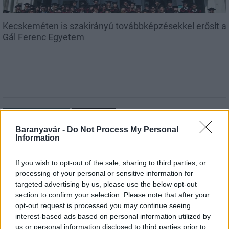
Kecskeméten is szakirányú továbbképzésekkel erősít a
Gál Ferenc Egyetem
Országos hírek
A lakosságra is fontos szerep hárul a
Baranyavár -
Do Not Process My Personal
szúnyoginvázió elkerülésében
Information
If you wish to opt-out of the sale, sharing to third parties, or
processing of your personal or sensitive information for
Országos hírek
targeted advertising by us, please use the below opt-out
Itt az ÉVOSZ megoldása a hőhullámok és
section to confirm your selection. Please note that after your
az energiakrízis kezelésére
opt-out request is processed you may continue seeing
interest-based ads based on personal information utilized by
us or personal information disclosed to third parties prior to