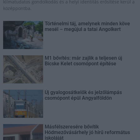
klímatudatos gondolkodás és a helyi identitás erősítése kerül a
középpontba.
Történelmi táj, amelynek minden köve
mesél – megújul a tatai Angolkert
M1 bővítés: már zajlik a teljesen új
Bicske Kelet csomópont építése
Új gyalogosátkelők és jelzőlámpás
csomópont épül Angyalföldön
Másfélszeresére bővítik
Hódmezővásárhely jó hírű református
iskoláját