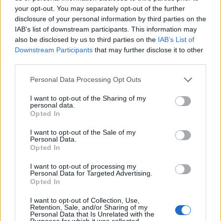
your opt-out. You may separately opt-out of the further
Országos hírek
disclosure of your personal information by third parties on the
Miért éri meg Afrikában utat építeni?
Minden, amit a GED Afrika projektről
IAB’s list of downstream participants. This information may
tudni kell
also be disclosed by us to third parties on the
IAB’s List of
Downstream Participants
that may further disclose it to other
third parties.
Kultúra
Please note that this website/app uses one or more Google
Personal Data Processing Opt Outs
Kihívások labirintusában
services and may gather and store information including but
not limited to your visit or usage behaviour. You may click to
I want to opt-out of the Sharing of my
personal data.
grant or deny consent to Google and its third-party tags to
Opted In
use your data for below specified purposes in below Google
consent section.
Országos hírek
I want to opt-out of the Sale of my
Personal Data.
Túlfogyasztás napja - július 30-ra
Opted In
felhasználta az emberiség a Föld egész
évre elegendő erőforrásait
I want to opt-out of processing my
Personal Data for Targeted Advertising.
Opted In
I want to opt-out of Collection, Use,
HÍRLEVÉL
Retention, Sale, and/or Sharing of my
Personal Data that Is Unrelated with the
Purposes for which it was collected.