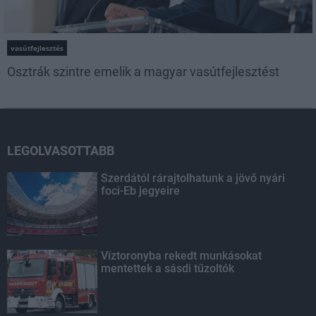
vasútfejlesztés
Osztrák szintre emelik a magyar vasútfejlesztést
LEGOLVASOTTABB
Szerdától rárajtolhatunk a jövő nyári
foci-Eb jegyeire
Víztoronyba rekedt munkásokat
mentettek a sásdi tűzoltók