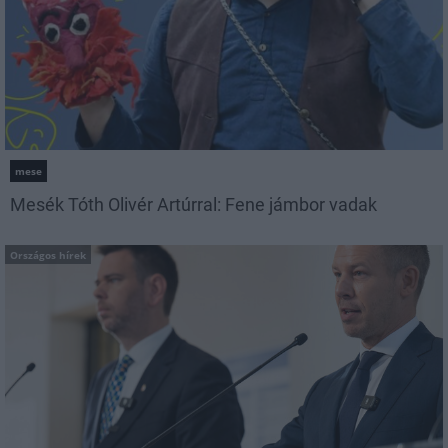
mese
Mesék Tóth Olivér Artúrral: Fene jámbor vadak
Országos hírek