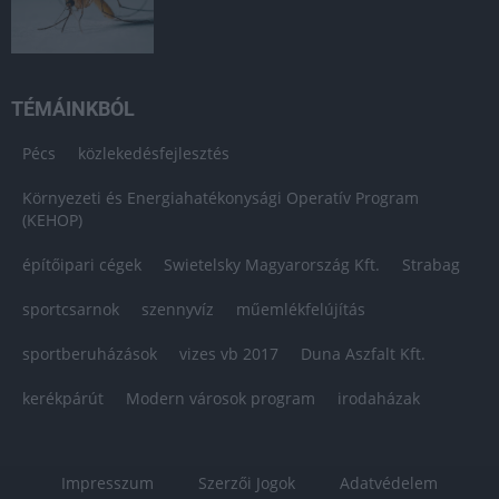
TÉMÁINKBÓL
Pécs
közlekedésfejlesztés
Környezeti és Energiahatékonysági Operatív Program
(KEHOP)
építőipari cégek
Swietelsky Magyarország Kft.
Strabag
sportcsarnok
szennyvíz
műemlékfelújítás
sportberuházások
vizes vb 2017
Duna Aszfalt Kft.
kerékpárút
Modern városok program
irodaházak
Impresszum
Szerzői Jogok
Adatvédelem