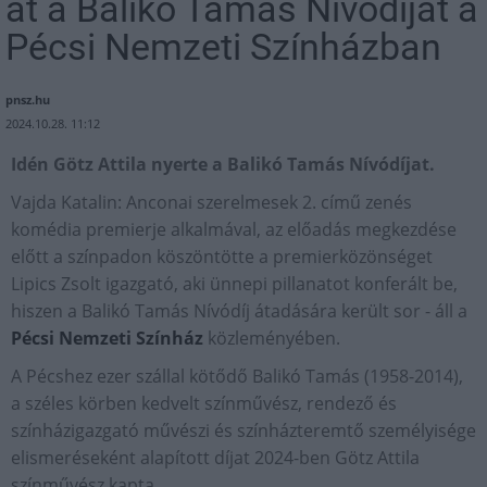
át a Balikó Tamás Nívódíjat a
Pécsi Nemzeti Színházban
pnsz.hu
2024.10.28. 11:12
Idén Götz Attila nyerte a Balikó Tamás Nívódíjat.
Vajda Katalin: Anconai szerelmesek 2. című zenés
komédia premierje alkalmával, az előadás megkezdése
előtt a színpadon köszöntötte a premierközönséget
Lipics Zsolt igazgató, aki ünnepi pillanatot konferált be,
hiszen a Balikó Tamás Nívódíj átadására került sor - áll a
Pécsi Nemzeti Színház
közleményében.
A Pécshez ezer szállal kötődő Balikó Tamás (1958-2014),
a széles körben kedvelt színművész, rendező és
színházigazgató művészi és színházteremtő személyisége
elismeréseként alapított díjat 2024-ben Götz Attila
színművész kapta.