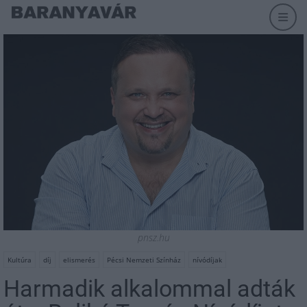
pnsz.hu
Kultúra
díj
elismerés
Pécsi Nemzeti Színház
nívódíjak
Harmadik alkalommal adták