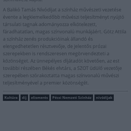
A Balikó Tamás Nívódíjat a színház művészeti vezetése
évente a legkiemelkedőbb művészi teljesítményt nyújtó
társulati tagnak adományozza elkötelezett,
fáradhatatlan, magas színvonalú munkájáért. Götz Attila
a színház zenés produkcióinak állandó és
elengedhetetlen résztvevője, de jelentős prózai
szerepekben is rendszeresen megörvendezteti a
közönséget. Az ünnepélyes díjátadót követően, az est
további részében Békés elvtárs, a SZOT üdülő vezetője
szerepében szórakoztatta magas színvonalú művészi
teljesítményével a premier közönségét.
Kultúra
díj
elismerés
Pécsi Nemzeti Színház
nívódíjak