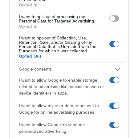
Opted In
Kultúra
Kihívások labirintusában
I want to opt-out of processing my
Personal Data for Targeted Advertising.
Opted In
I want to opt-out of Collection, Use,
Retention, Sale, and/or Sharing of my
Országos hírek
Personal Data that Is Unrelated with the
Purposes for which it was collected.
Túlfogyasztás napja - július 30-ra
Opted Out
felhasználta az emberiség a Föld egész
évre elegendő erőforrásait
Google consents
I want to allow Google to enable storage
related to advertising like cookies on web or
HÍRLEVÉL
device identifiers in apps.
I want to allow my user data to be sent to
Név
Google for online advertising purposes.
I want to allow Google to send me
E-mail cím
personalized advertising.