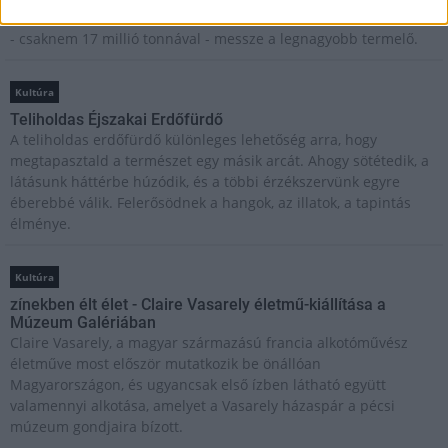
A világon évente mintegy 25 millió tonna őszibarack terem, Kína
- csaknem 17 millió tonnával - messze a legnagyobb termelő.
Kultúra
Teliholdas Éjszakai Erdőfürdő
A teliholdas erdőfürdő különleges lehetőség arra, hogy
megtapasztald a természet egy másik arcát. Ahogy sötétedik, a
látásunk háttérbe húzódik, és a többi érzékszervünk egyre
éberebbé válik. Felerősödnek a hangok, az illatok, a tapintás
élménye.
Kultúra
zínekben élt élet - Claire Vasarely életmű-kiállítása a
Múzeum Galériában
Claire Vasarely, a magyar származású francia alkotóművész
életműve most először mutatkozik be önállóan
Magyarországon, és ugyancsak első ízben látható együtt
valamennyi alkotása, amelyet a Vasarely házaspár a pécsi
múzeum gondjaira bízott.