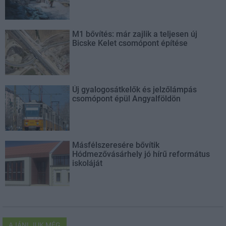
M1 bővítés: már zajlik a teljesen új
Bicske Kelet csomópont építése
Új gyalogosátkelők és jelzőlámpás
csomópont épül Angyalföldön
Másfélszeresére bővítik
Hódmezővásárhely jó hírű református
iskoláját
AJÁNLJUK MÉG