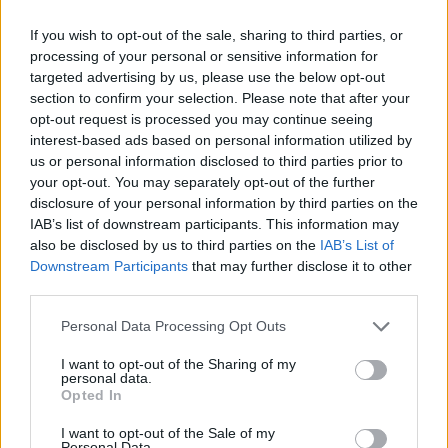
If you wish to opt-out of the sale, sharing to third parties, or
processing of your personal or sensitive information for
targeted advertising by us, please use the below opt-out
section to confirm your selection. Please note that after your
Országos hírek
opt-out request is processed you may continue seeing
A lakosságra is fontos szerep hárul a
interest-based ads based on personal information utilized by
szúnyoginvázió elkerülésében
us or personal information disclosed to third parties prior to
your opt-out. You may separately opt-out of the further
disclosure of your personal information by third parties on the
IAB’s list of downstream participants. This information may
Országos hírek
also be disclosed by us to third parties on the
IAB’s List of
Itt az ÉVOSZ megoldása a hőhullámok és
Downstream Participants
that may further disclose it to other
az energiakrízis kezelésére
third parties.
Please note that this website/app uses one or more Google
Personal Data Processing Opt Outs
services and may gather and store information including but
Országos hírek
not limited to your visit or usage behaviour. You may click to
I want to opt-out of the Sharing of my
Miért éri meg Afrikában utat építeni?
personal data.
grant or deny consent to Google and its third-party tags to
Minden, amit a GED Afrika projektről
Opted In
use your data for below specified purposes in below Google
tudni kell
consent section.
I want to opt-out of the Sale of my
Personal Data.