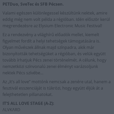
PETDuo, SveTec és SFB Pécsen.
Valami egészen különlegessel készültünk nektek, amire
eddig még nem volt példa a régióban. Idén először kerül
megrendezésre az Elysium Electronic Music Festival!
Ez a rendezvény a világhírű előadók mellet, kiemelt
figyelmet fordít a helyi tehetségek támogatására is.
Olyan művészek állnak majd színpadra, akik már
bizonyították tehetségüket a régióban, és velük együtt
tovább írhatjuk Pécs zenei történelmét. A célunk, hogy
nemzetközi színvonalú zenei élményt varázsoljunk
nektek Pécs szívébe…
Az „It’s all love” mottónk nemcsak a zenére utal, hanem a
fesztivál esszenciáját is tükrözi, hogy együtt éljük át a
felejthetetlen pillanatokat.
IT'S ALL LOVE STAGE (A-Z):
ΛLVKΛRD