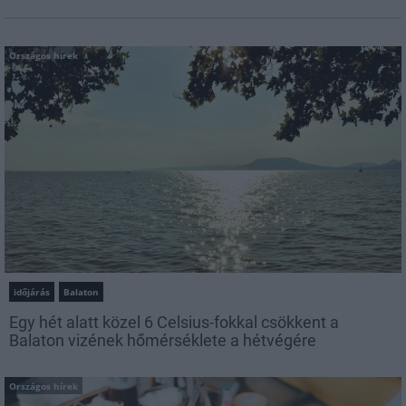
Országos hírek
időjárás
Balaton
Egy hét alatt közel 6 Celsius-fokkal csökkent a
Balaton vizének hőmérséklete a hétvégére
Országos hírek