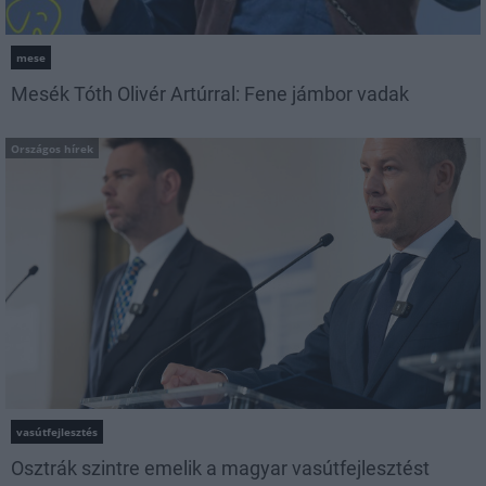
mese
Mesék Tóth Olivér Artúrral: Fene jámbor vadak
Országos hírek
vasútfejlesztés
Osztrák szintre emelik a magyar vasútfejlesztést