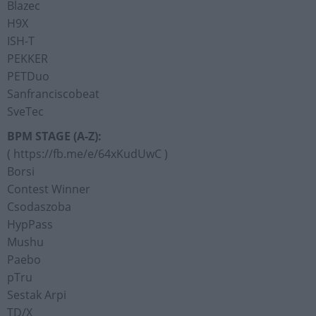
Blazec
H9X
ISH-T
PEKKER
PETDuo
Sanfranciscobeat
SveTec
BPM STAGE (A-Z):
( https://fb.me/e/64xKudUwC )
Borsi
Contest Winner
Csodaszoba
HypPass
Mushu
Paebo
pTru
Sestak Arpi
TD/X