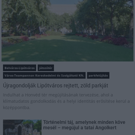
Belváros-Lipótváros
játszótér
Város-Teampannon Kereskedelmi és Szolgáltató Kft.
parkfelújítás
Újragondolják Lipótváros rejtett, zöld parkját
Indulhat a Honvéd tér megújításának tervezése, ahol a
klímatudatos gondolkodás és a helyi identitás erősítése kerül a
középpontba.
Történelmi táj, amelynek minden köve
mesél – megújul a tatai Angolkert