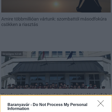
Amire többmillióan vártunk: szombattól másodfokúra
csökken a riasztás
Országos hírek
Kecskeméten is szakirányú továbbképzésekkel erősít a
Gál Ferenc Egyetem
Baranyavár -
Do Not Process My Personal
Information