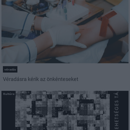
véradás
Véradásra kérik az önkénteseket
Kultúra