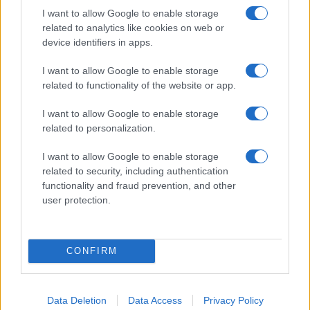
I want to allow Google to enable storage
Feliratkozom a hírlevélre és elfogadom az
adatvédelmi
related to analytics like cookies on web or
szabályzatot!
device identifiers in apps.
FELIRATKOZÁS
I want to allow Google to enable storage
related to functionality of the website or app.
I want to allow Google to enable storage
Aktuális
related to personalization.
Open Orfű: mozgás, zene, közösség
Augusztus első hétvégéjén (augusztus 1-2.) a Pécsi-tó partja
I want to allow Google to enable storage
megtelik élettel, sporttal és élményekkel!
related to security, including authentication
functionality and fraud prevention, and other
user protection.
Kultúra
Brandnyúl mini disco
Ilyen még nem volt: most a gyerkőcök bulizhatnak a Káptalan
CONFIRM
Kertben!
Helyi hírek
Data Deletion
Data Access
Privacy Policy
Beindult az őszibarackszezon, szeptemberig élvezhetjük