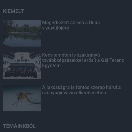
KIEMELT
Megérkezett az eső a Duna
vízgyűjtőjére
Kecskeméten is szakirányú
továbbképzésekkel erősít a Gál Ferenc
Egyetem
A lakosságra is fontos szerep hárul a
szúnyoginvázió elkerülésében
TÉMÁINKBÓL