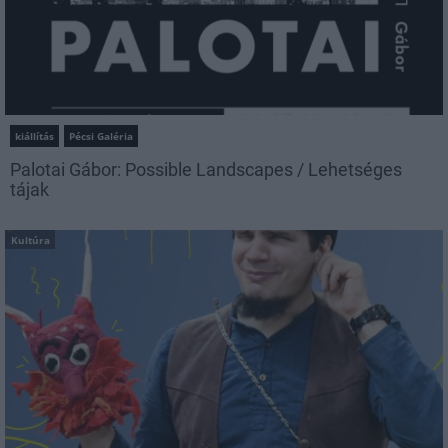
kiállítás
Pécsi Galéria
Palotai Gábor: Possible Landscapes / Lehetséges
tájak
Kultúra