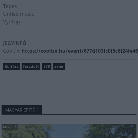
Tepes
Untied music
Vyntrip
JEGYINFÓ
Cooltix:
https://cooltix.hu/event/677d103fc0f5c6f24fe4
Kultúra
fesztivál
E78
zene
MAGYAR ÉPÍTŐK
Mi épül?