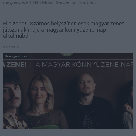
megrendezett Hild Music Garden sorozatban.
Él a zene! - Számos helyszínen csak magyar zenét
játszanak majd a magyar könnyűzenei nap
alkalmából
2023.05.02
Országos hírek