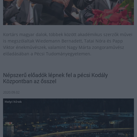
Kortárs magyar dalok, többek között akadémikus szerzők művei
is megszólaltak Wiedemann Bernadett, Tatai Nóra és Papp
Viktor énekművészek, valamint Nagy Márta zongoraművész
előadásában a Pécsi Tudományegyetemen.
Népszerű előadók lépnek fel a pécsi Kodály
Központban az ősszel
2020.09.02
Helyi hírek