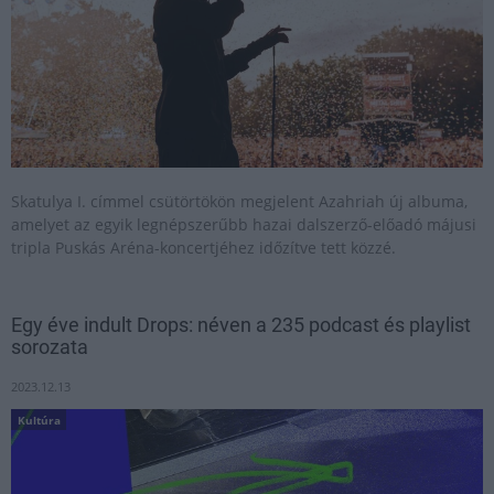
Skatulya I. címmel csütörtökön megjelent Azahriah új albuma,
amelyet az egyik legnépszerűbb hazai dalszerző-előadó májusi
tripla Puskás Aréna-koncertjéhez időzítve tett közzé.
Egy éve indult Drops: néven a 235 podcast és playlist
sorozata
2023.12.13
Kultúra