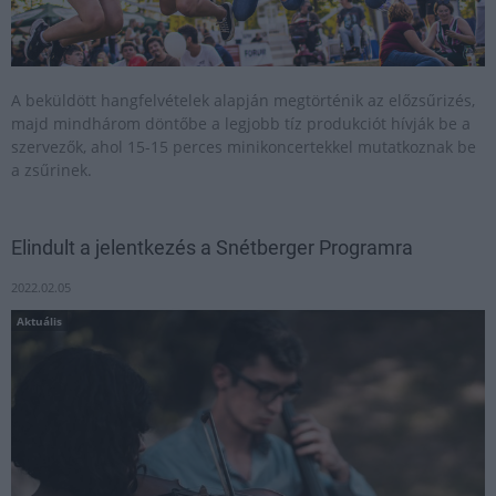
A beküldött hangfelvételek alapján megtörténik az előzsűrizés,
majd mindhárom döntőbe a legjobb tíz produkciót hívják be a
szervezők, ahol 15-15 perces minikoncertekkel mutatkoznak be
a zsűrinek.
Elindult a jelentkezés a Snétberger Programra
2022.02.05
Aktuális