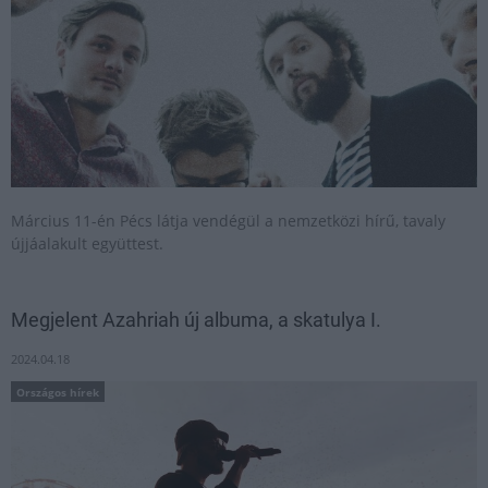
Március 11-én Pécs látja vendégül a nemzetközi hírű, tavaly
újjáalakult együttest.
Megjelent Azahriah új albuma, a skatulya I.
2024.04.18
Országos hírek