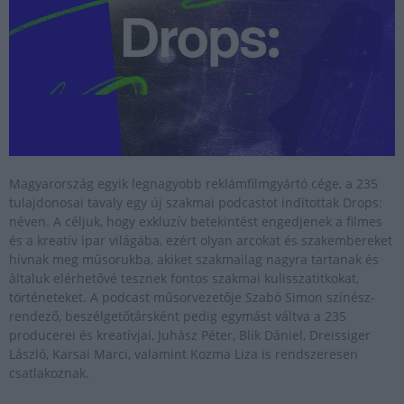
Magyarország egyik legnagyobb reklámfilmgyártó cége, a 235
tulajdonosai tavaly egy új szakmai podcastot indítottak Drops:
néven. A céljuk, hogy exkluzív betekintést engedjenek a filmes
és a kreatív ipar világába, ezért olyan arcokat és szakembereket
hívnak meg műsorukba, akiket szakmailag nagyra tartanak és
általuk elérhetővé tesznek fontos szakmai kulisszatitkokat,
történeteket. A podcast műsorvezetője Szabó Simon színész-
rendező, beszélgetőtársként pedig egymást váltva a 235
producerei és kreatívjai, Juhász Péter, Blik Dániel, Dreissiger
László, Karsai Marci, valamint Kozma Liza is rendszeresen
csatlakoznak.