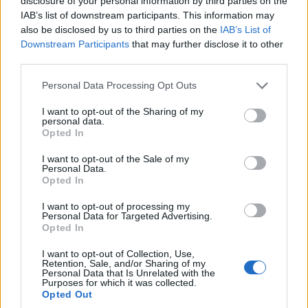
disclosure of your personal information by third parties on the
IAB’s list of downstream participants. This information may
also be disclosed by us to third parties on the
IAB’s List of
Downstream Participants
that may further disclose it to other
third parties.
Please note that this website/app uses one or more Google
Personal Data Processing Opt Outs
A darab különlegessége a páratlan feszültséggel és
services and may gather and store information including but
"akrobataelemekkel" kivitelezett alvajáró-jelenet, amely jól
not limited to your visit or usage behaviour. You may click to
I want to opt-out of the Sharing of my
personal data.
ábrázolja a tudatalatti jelenségeket.
grant or deny consent to Google and its third-party tags to
Opted In
use your data for below specified purposes in below Google
consent section.
I want to opt-out of the Sale of my
Personal Data.
Szeretnél zenélni a Pannon Filharmonikusokkal a
Opted In
pécsi Kodály Központ színpadán?
I want to opt-out of processing my
2019.02.01
Personal Data for Targeted Advertising.
Opted In
Kultúra
I want to opt-out of Collection, Use,
Retention, Sale, and/or Sharing of my
Personal Data that Is Unrelated with the
Purposes for which it was collected.
Opted Out