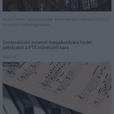
A Liszt Ferenc Kamarazenekar koncertje lesz hallható június 7-
én a pécsi székesegyházban.
Centenáriumi zenemű megalkotására hirdet
pályázatot a PTE művészeti kara
2022.02.07
Helyi hírek