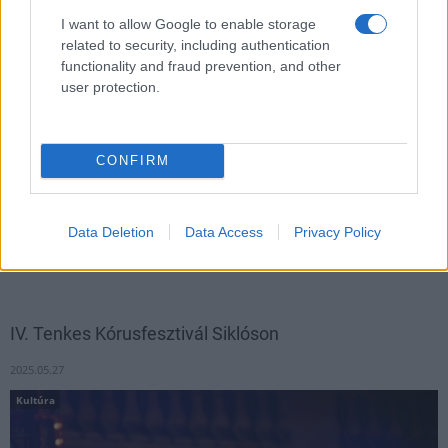
I want to allow Google to enable storage
related to security, including authentication
functionality and fraud prevention, and other
user protection.
CONFIRM
Több mint 200 baranyai zenekedvelő felnőtt és gyermek vehet
részt ingyen az Oscar-díjas Gustavo Santaolalla pécsi
Data Deletion
Data Access
Privacy Policy
koncertjén pénteken, a Kodály Központban - közölte a Baranya
Megyei Önkormányzat (BMÖ) kedden az MTI-vel.
IV. Tenkes Kórusfesztivál Siklóson
2025.05.27
Kultúra