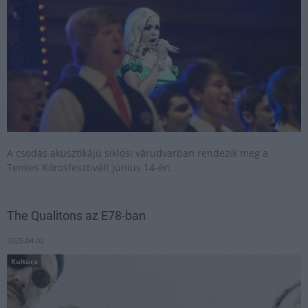
A csodás akusztikájú siklósi várudvarban rendezik meg a
Tenkes Kórosfesztivált június 14-én.
The Qualitons az E78-ban
2025.04.02
Kultúra