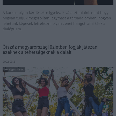
A kurzus olyan kérdésekre igyekszik választ találni, mint hogy
hogyan tudjuk megszólítani egymást a társadalomban, hogyan
lehetünk képesek létrehozni olyan zenei hangot, ami kész a
dialógusra.
Ötszáz magyarországi üzletben fogják játszani
ezeknek a tehetségeknek a dalait
2022.03.21
Országos hírek