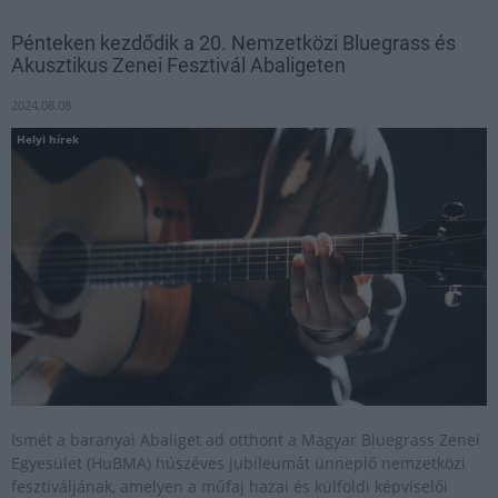
Pénteken kezdődik a 20. Nemzetközi Bluegrass és
Akusztikus Zenei Fesztivál Abaligeten
2024.08.08
Helyi hírek
Ismét a baranyai Abaliget ad otthont a Magyar Bluegrass Zenei
Egyesület (HuBMA) húszéves jubileumát ünneplő nemzetközi
fesztiváljának, amelyen a műfaj hazai és külföldi képviselői