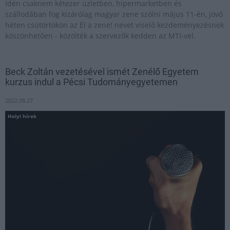
Idén csaknem kétezer üzletben, hipermarketben és
szállodában fog kizárólag magyar zene szólni május 11-én, jövő
héten csütörtökön az Él a zene! nevet viselő kezdeményezésnek
köszönhetően - közölték a szervezők kedden az MTI-vel.
Beck Zoltán vezetésével ismét Zenélő Egyetem
kurzus indul a Pécsi Tudományegyetemen
2022.08.27
Helyi hírek