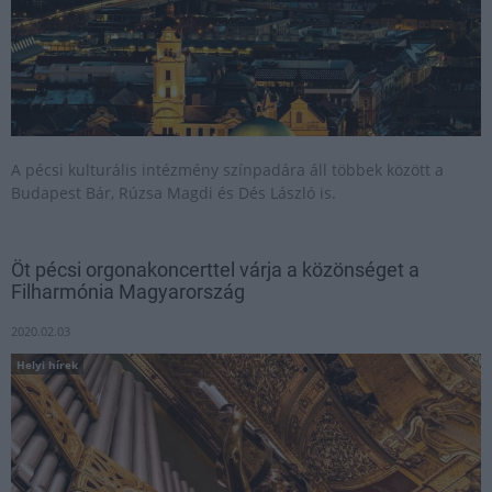
A pécsi kulturális intézmény színpadára áll többek között a
Budapest Bár, Rúzsa Magdi és Dés László is.
Öt pécsi orgonakoncerttel várja a közönséget a
Filharmónia Magyarország
2020.02.03
Helyi hírek