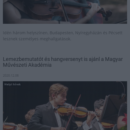
Idén három helyszínen, Budapesten, Nyíregyházán és Pécsett
lesznek személyes meghallgatások.
Lemezbemutatót és hangversenyt is ajánl a Magyar
Művészeti Akadémia
2020.12.08
Helyi hírek