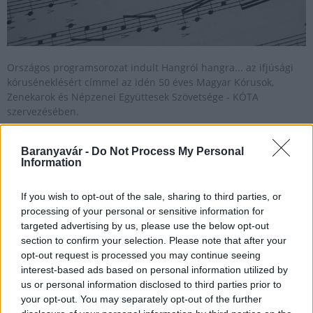
Országos programsorozat indult Hangról hangra... az ifjúsági
kóruséneklésért címmel az idén 50 éves Magyar Kórusok,
Zenekarok és Népzenei Együttesek Szövetsége - KÓTA
szervezésében.
Baranyavár -
Do Not Process My Personal
Az alvajáró című alkotás lesz a Pannon
Information
Filharmonikusok idei pécsi operabemutatója
If you wish to opt-out of the sale, sharing to third parties, or
2020.02.03
processing of your personal or sensitive information for
Helyi hírek
targeted advertising by us, please use the below opt-out
section to confirm your selection. Please note that after your
opt-out request is processed you may continue seeing
interest-based ads based on personal information utilized by
us or personal information disclosed to third parties prior to
your opt-out. You may separately opt-out of the further