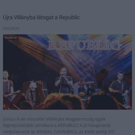
Újra Villányba látogat a Republic
2025.06.03
Kultúra
június 6-án visszatér Villányba Magyarország egyik
legnépszerűbb zenekara a REPUBLIC! A jó hangulatot
megalapozza az ANIMAL CANNIBALS, az estét pedig KIS