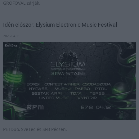
GRÓFOVAL zárják.
Idén először: Elysium Electronic Music Festival
2025.04.11
Kultúra
PETDuo, SveTec és SFB Pécsen.