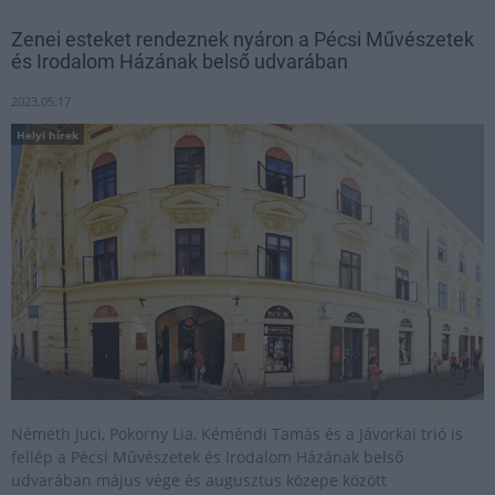
Zenei esteket rendeznek nyáron a Pécsi Művészetek
és Irodalom Házának belső udvarában
2023.05.17
Helyi hírek
Németh Juci, Pokorny Lia, Kéméndi Tamás és a Jávorkai trió is
fellép a Pécsi Művészetek és Irodalom Házának belső
udvarában május vége és augusztus közepe között