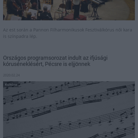
Az est során a Pannon Filharmonikusok Fesztiválkórus női kara
is színpadra lép.
Országos programsorozat indult az ifjúsági
kóruséneklésért, Pécsre is eljjönnek
2020.02.24
Kultúra