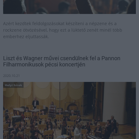
Azért kezdtek feldolgozásokat készíteni a népzene és a
rockzene ötvözésével, hogy ezt a lüktető zenét minél több
emberhez eljuttassák.
Liszt és Wagner művei csendülnek fel a Pannon
Filharmonikusok pécsi koncertjén
2020.10.21
Helyi hírek