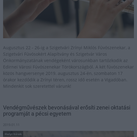
Augusztus 22 - 26-ig a Szigetvári Zrínyi Miklós Fúvószenekar, a
Szigetvári Fúvósokért Alapítvány és Szigetvár Város
Önkormányzatának vendégeként városunkban tartózkodik az
Edirnei Városi Fúvószenekar Törökországból. A két fúvószenekar
közös hangversenye 2019. augusztus 24-én, szombaton 17
órakor kezdődik a Zrínyi téren, rossz idő esetén a Vigadóban.
Mindenkit sok szeretettel várunk!
Vendégművészek bevonásával erősíti zenei oktatási
programját a pécsi egyetem
2019.01.11
Helyi hírek