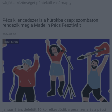
várják a közönséget péntektől vasárnapig.
Pécs kilencedszer is a húrokba csap: szombaton
rendezik meg a Made in Pécs Fesztivált
2024.01.03
Helyi hírek
Január 6-án, délelőtt 10-kor elkezdődik a pécsi zene és a pécsi