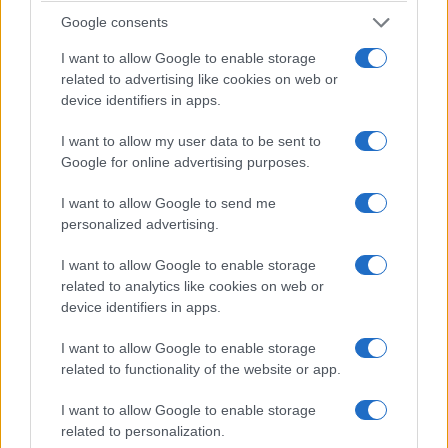
Google consents
I want to allow Google to enable storage
related to advertising like cookies on web or
device identifiers in apps.
I want to allow my user data to be sent to
Imádsz hangszeren játszani, de sose gondoltál rá, hogy profi
Google for online advertising purposes.
zenész legyél? Most itt az alkalom, hogy kipróbáld magad
muzsikus szerepben.
I want to allow Google to send me
personalized advertising.
I want to allow Google to enable storage
Több mint 200 baranyai zenekedvelő felnőtt és
related to analytics like cookies on web or
gyermek vehet részt ingyen Gustavo Santaolalla
device identifiers in apps.
pécsi koncertjén
I want to allow Google to enable storage
2018.08.29
related to functionality of the website or app.
Kultúra
I want to allow Google to enable storage
related to personalization.