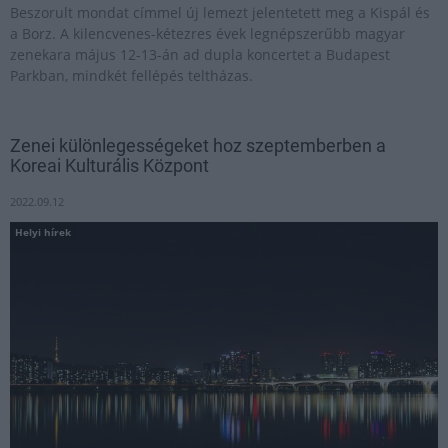
Beszorult mondat címmel új lemezt jelentetett meg a Kispál és
a Borz. A kilencvenes-kétezres évek legnépszerűbb magyar
zenekara május 12-13-án ad dupla koncertet a Budapest
Parkban, mindkét fellépés teltházas.
Zenei különlegességeket hoz szeptemberben a
Koreai Kulturális Központ
2022.09.12
Helyi hírek