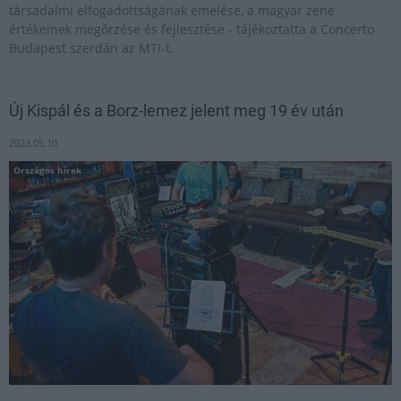
társadalmi elfogadottságának emelése, a magyar zene
értékeinek megőrzése és fejlesztése - tájékoztatta a Concerto
Budapest szerdán az MTI-t.
Új Kispál és a Borz-lemez jelent meg 19 év után
2023.05.10
Országos hírek