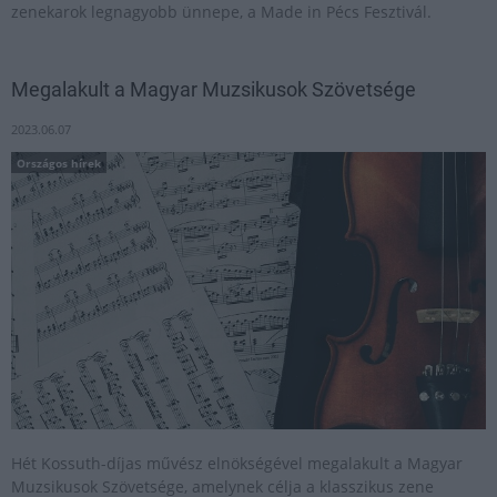
zenekarok legnagyobb ünnepe, a Made in Pécs Fesztivál.
Megalakult a Magyar Muzsikusok Szövetsége
2023.06.07
Országos hírek
Hét Kossuth-díjas művész elnökségével megalakult a Magyar
Muzsikusok Szövetsége, amelynek célja a klasszikus zene